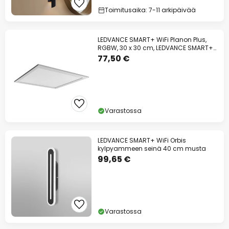
Toimitusaika: 7-11 arkipäivää
LEDVANCE SMART+ WiFi Planon Plus,
RGBW, 30 x 30 cm, LEDVANCE SMART+
WiFi
77,50 €
Varastossa
LEDVANCE SMART+ WiFi Orbis
kylpyammeen seinä 40 cm musta
99,65 €
Varastossa