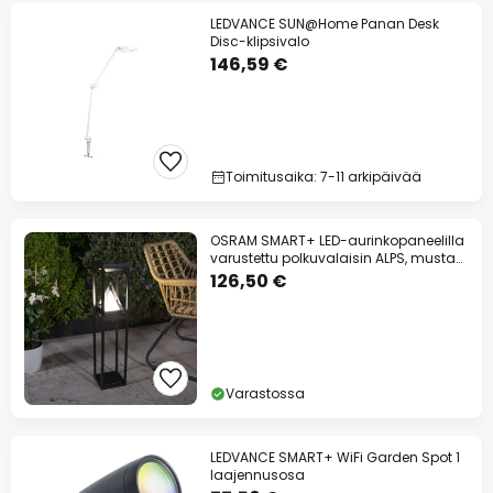
LEDVANCE SUN@Home Panan Desk
Disc-klipsivalo
146,59 €
Toimitusaika: 7-11 arkipäivää
OSRAM SMART+ LED-aurinkopaneelilla
varustettu polkuvalaisin ALPS, musta
anturi
126,50 €
Varastossa
LEDVANCE SMART+ WiFi Garden Spot 1
laajennusosa