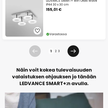
LEDVANCE SMART+ WiFi Orbis Wave
IP44 30 x 30 cm
155,01 €
Varastossa
Sivu
1
2
3
Edellinen
Seuraava
Näin voit kokea tulevaisuuden
valaistuksen ohjauksen jo tänään
LEDVANCE SMART+:n avulla.