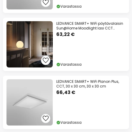
Varastossa
LEDVANCE SMART+ WiFi pöytävalaisin
Sun@Home Moodlight lasi CCT
LEDVANCE
63,22 €
Varastossa
LEDVANCE SMART+ WiFi Planon Plus,
CCT, 30 x 30 cm, 30 x 30 cm
66,43 €
Varastossa