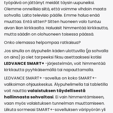
työpäivä on jättänyt meidät täysin uupuneiksi.
Olemme onnellisia siitä, että voimme vihdoin maata
sohvalla. Laita televisio päälle. Emme halua enää
muuttaa. Entä sitten? Sitten huoneen valo tuntuu
aivan liian kirkkaalta. Haluaisit himmentää kirkkautta,
mutta säädin on olohuoneen toisessa päässä.
Onko olemassa helpompaa ratkaisua?
Jos sinulla on älypuhelin käden ulottuvilla (ja sohvalla
on aina) ja olet tarpeeksi fiksu asettaaksesi kotiisi
LEDVANCE SMART+
-järjestelmän, voit himmentää
kirkkautta pyyhkäisemällä tai napauttamalla.
LEDVANCE SMART+ -sovellus on koko SMART+-
valikoiman ohjauskeskus. Älypuhelimella tai tabletilla
voit nauttia
valaistuksen täydellisestä
hallinnasta sohvaltasi
. Ei vain himmentämiseen,
vaan myös valaistuksen tunnelman muuttamiseen.
Liikuta sormeasi SMART+-sovelluksen väripyörän yli