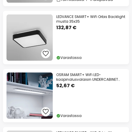
LEDVANCE SMART+ WiFi Orbis Backlight
musta 35x35
132,87 €
Varastossa
OSRAM SMART+ WiFi LED-
kaapinalusvalaisin UNDERCABINET
laajennus
52,67 €
Varastossa