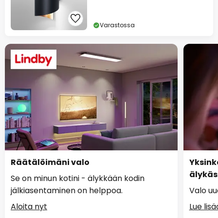
Varastossa
Räätälöimäni valo
Yksink
älykäs
Se on minun kotini - älykkään kodin
jälkiasentaminen on helppoa.
Valo uu
Aloita nyt
Lue lisä