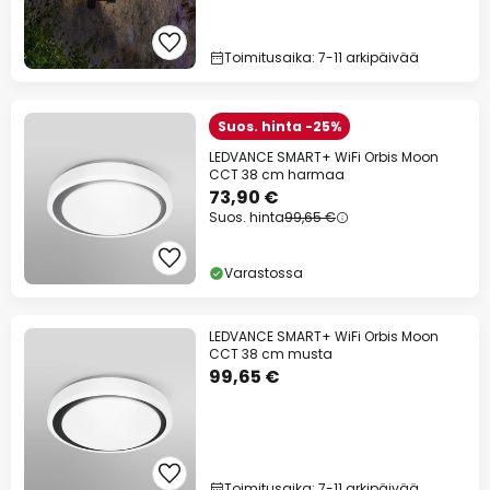
Toimitusaika: 7-11 arkipäivää
Suos. hinta -25%
LEDVANCE SMART+ WiFi Orbis Moon
CCT 38 cm harmaa
73,90 €
Suos. hinta
99,65 €
Varastossa
LEDVANCE SMART+ WiFi Orbis Moon
CCT 38 cm musta
99,65 €
Toimitusaika: 7-11 arkipäivää