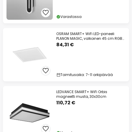
Varastossa
OSRAM SMART+ WiFi LED-paneeli
PLANON MAGIC, valkoinen 45 cm RGB
CCT
84,31 €
Toimitusaika: 7-11 arkipäivää
LEDVANCE SMART+ WiFi Orbis
magneetti musta, 30x30cm
110,72 €