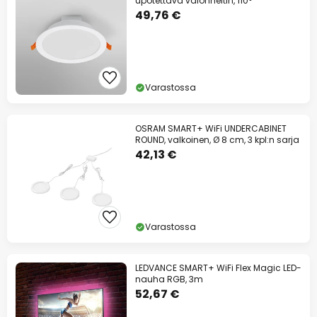
upotettava valonheitin, 110°
49,76 €
Varastossa
OSRAM SMART+ WiFi UNDERCABINET
ROUND, valkoinen, Ø 8 cm, 3 kpl:n sarja
42,13 €
Varastossa
LEDVANCE SMART+ WiFi Flex Magic LED-
nauha RGB, 3m
52,67 €