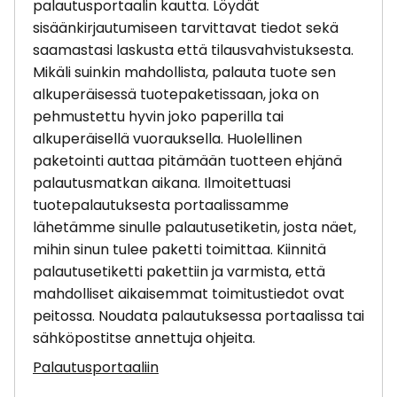
palautusportaalin kautta. Löydät
sisäänkirjautumiseen tarvittavat tiedot sekä
saamastasi laskusta että tilausvahvistuksesta.
Mikäli suinkin mahdollista, palauta tuote sen
alkuperäisessä tuotepaketissaan, joka on
pehmustettu hyvin joko paperilla tai
alkuperäisellä vuorauksella. Huolellinen
paketointi auttaa pitämään tuotteen ehjänä
palautusmatkan aikana. Ilmoitettuasi
tuotepalautuksesta portaalissamme
lähetämme sinulle palautusetiketin, josta näet,
mihin sinun tulee paketti toimittaa. Kiinnitä
palautusetiketti pakettiin ja varmista, että
mahdolliset aikaisemmat toimitustiedot ovat
peitossa. Noudata palautuksessa portaalissa tai
sähköpostitse annettuja ohjeita.
Palautusportaaliin