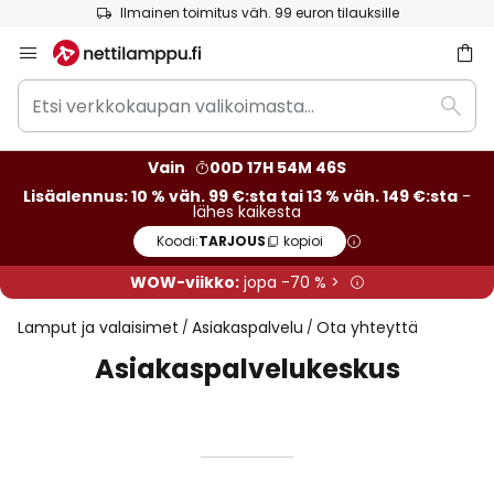
Ilmainen toimitus väh. 99 euron tilauksille
Skip
to
Etsi
Content
Etsi
verkkokaupan
valikoimasta...
Vain
00D 17H 54M 46S
Lisäalennus: 10 % väh. 99 €:sta tai 13 % väh. 149 €:sta
-
lähes kaikesta
Koodi:
TARJOUS
kopioi
WOW-viikko:
jopa -70 % >
Lamput ja valaisimet
Asiakaspalvelu
Ota yhteyttä
Asiakaspalvelukeskus