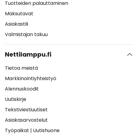
Tuotteiden palauttaminen
Maksutavat
Asiakastili
Valmistajan takuu
Nettilamppu.fi
Tietoa meistä
Markkinointiyhteistyö
Alennuskoodit
Uutiskirje
Tekstiviestiuutiset
Asiakasarvostelut
Työpaikat
|
Uutishuone