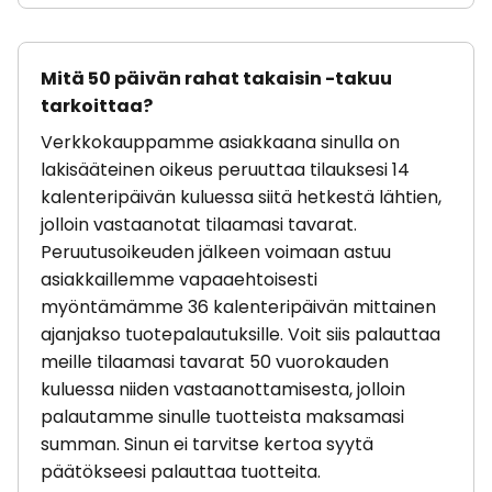
Mitä 50 päivän rahat takaisin -takuu
tarkoittaa?
Verkkokauppamme asiakkaana sinulla on
lakisääteinen oikeus peruuttaa tilauksesi 14
kalenteripäivän kuluessa siitä hetkestä lähtien,
jolloin vastaanotat tilaamasi tavarat.
Peruutusoikeuden jälkeen voimaan astuu
asiakkaillemme vapaaehtoisesti
myöntämämme 36 kalenteripäivän mittainen
ajanjakso tuotepalautuksille. Voit siis palauttaa
meille tilaamasi tavarat 50 vuorokauden
kuluessa niiden vastaanottamisesta, jolloin
palautamme sinulle tuotteista maksamasi
summan. Sinun ei tarvitse kertoa syytä
päätökseesi palauttaa tuotteita.