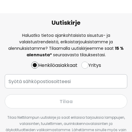
Uutiskirje
Haluatko tietoa ajankohtaisista sisustus- ja
valaistustrendeistä, erikoistarjouksistamme ja
alennuksistamme? Tilaamalla uutiskirjeemme saat
15 %
alennusta*
seuraavasta tilauksestasi.
Henkilöasiakkaat
Yritys
Tilaa
Tilaa Nettilampun uutiskirje ja saat erilaisia tarjouksia lamppujen,
valaisinten, tuulettimien, aurinkokennovalaisinten ja
älykotituotteiden valikoimastamme. Lähetämme sinulle myös vain