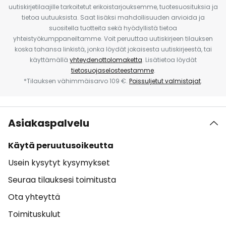
uutiskirjetilaajille tarkoitetut erikoistarjouksemme, tuotesuosituksia ja
tietoa uutuuksista. Saat lisäksi mahdollisuuden arvioida ja
suositella tuotteita sekä hyödyllistä tietoa
yhteistyökumppaneiltamme. Voit peruuttaa uutiskirjeen tilauksen
koska tahansa linkistä, jonka löydät jokaisesta uutiskirjeestä, tai
käyttämällä
yhteydenottolomaketta
. Lisätietoa löydät
tietosuojaselosteestamme
.
*Tilauksen vähimmäisarvo 109 €.
Poissuljetut valmistajat
.
Asiakaspalvelu
Käytä peruutusoikeutta
Usein kysytyt kysymykset
Seuraa tilauksesi toimitusta
Ota yhteyttä
Toimituskulut