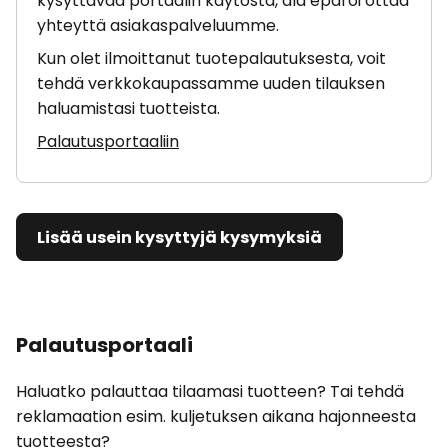
kysyttävää portaalin käytöstä, älä epäröi ottaa
yhteyttä asiakaspalveluumme.
Kun olet ilmoittanut tuotepalautuksesta, voit
tehdä verkkokaupassamme uuden tilauksen
haluamistasi tuotteista.
Palautusportaaliin
Lisää usein kysyttyjä kysymyksiä
Palautusportaali
Haluatko palauttaa tilaamasi tuotteen? Tai tehdä
reklamaation esim. kuljetuksen aikana hajonneesta
tuotteesta?