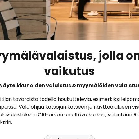
ymälävalaistus, jolla o
vaikutus
Näyteikkunoiden valaistus & myymälöiden valaistu
ilan tavaroista todella houkuttelevia, esimerkiksi leipom
aupoissa. Valo ohjaa katsojan katseen ja näyttää alueen vi
alaistuksen CRI-arvon on oltava korkea, vähintään Ra 80
ktrin.