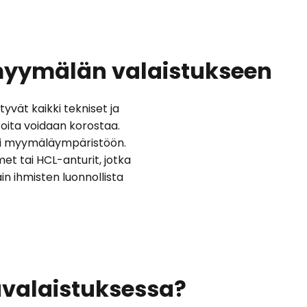
a myymälän valaistukseen
yvät kaikki tekniset ja
roita voidaan korostaa.
sti myymäläympäristöön.
t tai HCL-anturit, jotka
n ihmisten luonnollista
valaistuksessa?