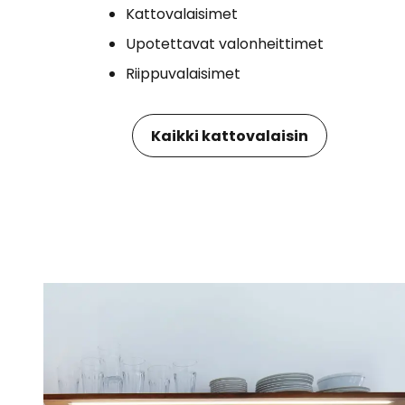
Kattovalaisimet
Upotettavat valonheittimet
Riippuvalaisimet
Kaikki kattovalaisin