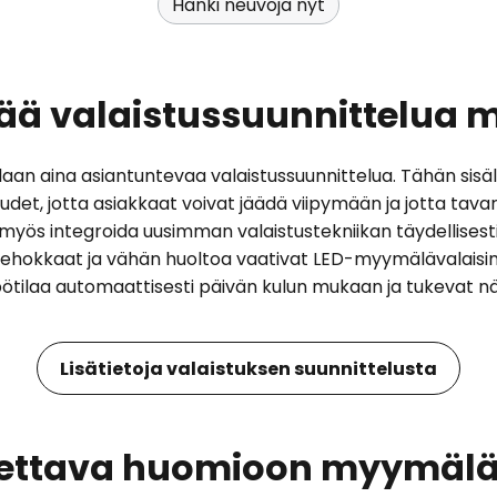
Hanki neuvoja nyt
ttää valaistussuunnittelu
an aina asiantuntevaa valaistussuunnittelua. Tähän sisält
det, jotta asiakkaat voivat jäädä viipymään ja jotta tava
t myös integroida uusimman valaistustekniikan täydellise
ehokkaat ja vähän huoltoa vaativat LED-myymälävalaisime
ötilaa automaattisesti päivän kulun mukaan ja tukevat näi
Lisätietoja valaistuksen suunnittelusta
otettava huomioon myymälä