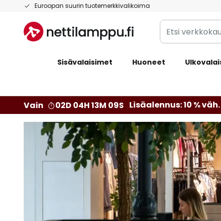
Skip
Euroopan suurin tuotemerkkivalikoima
to
Etsi
Content
verkkokaupan
valikoimasta...
Sisävalaisimet
Huoneet
Ulkovalai
Lisäalennus: 10 % väh. 
Vain
02D 04H 13M 07S