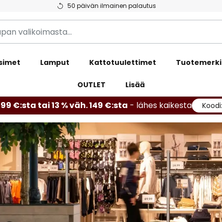
50 päivän ilmainen palautus
simet
Lamput
Kattotuulettimet
Tuotemerki
OUTLET
Lisää
99 €:sta tai 13 % väh. 149 €:sta
- lähes kaikesta
Koodi