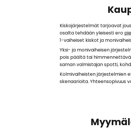
Kaup
Kiskojärjestelmät tarjoavat jous
osalta tehdään yleisesti ero
pi
1-vaiheiset kiskot ja monivaihei
Yksi- ja monivaiheisen järjeste
pois päältä tai himmennettävä
saman valmistajan spotti, kohde
Kolmivaiheisten järjestelmien et
skenaarioita. Yhteensopivuus voi
Myymälä