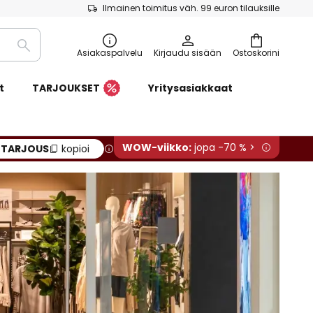
Ilmainen toimitus väh. 99 euron tilauksille
Etsi
Asiakaspalvelu
Kirjaudu sisään
Ostoskorini
t
TARJOUKSET
Yritysasiakkaat
WOW-viikko:
jopa -70 % >
:
TARJOUS
kopioi