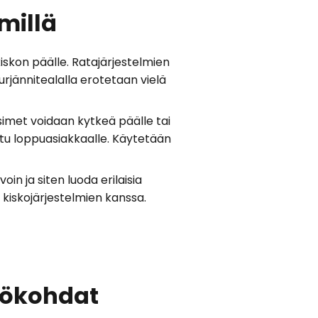
millä
kiskon päälle. Ratajärjestelmien
uurjännitealalla erotetaan vielä
isimet voidaan kytkeä päälle tai
u loppuasiakkaalle. Käytetään
in ja siten luoda erilaisia
o kiskojärjestelmien kanssa.
kökohdat