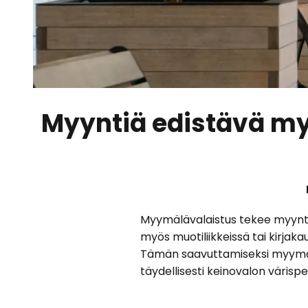
Myyntiä edistävä my
Myymälävalaistus tekee myyntit
myös muotiliikkeissä tai kirjak
Tämän saavuttamiseksi myymäläv
täydellisesti keinovalon värispe