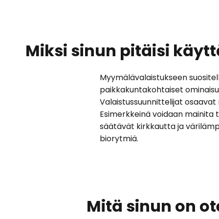
Miksi sinun pitäisi käy
Myymälävalaistukseen suositella
paikkakuntakohtaiset ominaisuu
Valaistussuunnittelijat osaava
Esimerkkeinä voidaan mainita t
säätävät kirkkautta ja värilämp
biorytmiä.
Mitä sinun on 