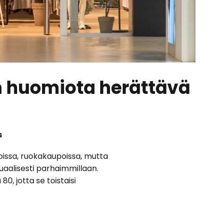
n huomiota herättävä
s
oissa, ruokakaupoissa, mutta
suaalisesti parhaimmillaan.
, jotta se toistaisi