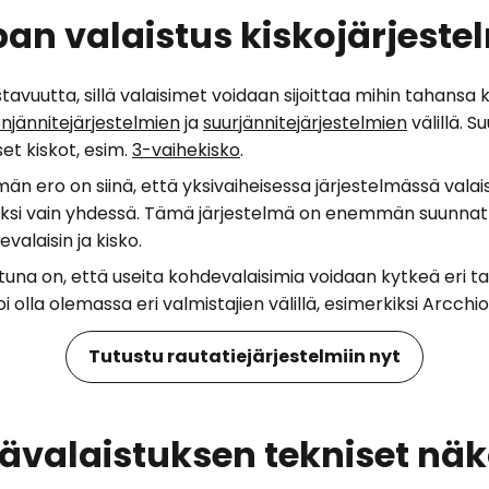
an valaistus kiskojärjestel
tavuutta, sillä valaisimet voidaan sijoittaa mihin tahansa 
enjännitejärjestelmien
ja
suurjännitejärjestelmien
välillä. S
set kiskot, esim.
3-vaihekisko
.
lmän ero on siinä, että yksivaiheisessa järjestelmässä vala
ksi vain yhdessä. Tämä järjestelmä on enemmän suunnatt
valaisin ja kisko.
una on, että useita kohdevalaisimia voidaan kytkeä eri tavo
 olla olemassa eri valmistajien välillä, esimerkiksi Arcchi
Tutustu rautatiejärjestelmiin nyt
valaistuksen tekniset nä