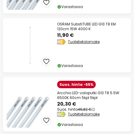
Varastossa
OSRAM SubstiTUBE LED G13 T8 EM
120cm 15W 4000 K
11,90 €
Tuotetietolomake
Varastossa
Suos. hinta -55%
Arcchio LED-valoputki G13 T8 5.5W
6500K 60cm 5kpl 5kpl
20,30 €
Suos. hinta
45,82 €
Tuotetietolomake
Varastossa