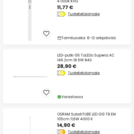
4 000K KVG
11,77 €
Tuotetietolomake
Toimitusaika: 8-12 arkipäivää
LED-putki G5 ToLEDo Superia AC
146.2cm 18.5W 840
28,90 €
Tuotetietolomake
Varastossa
OSRAM SubstiTUBE LED G13 T8 EM
105cm 11,6W 4000 K
14,90 €
Tuotetietolomake