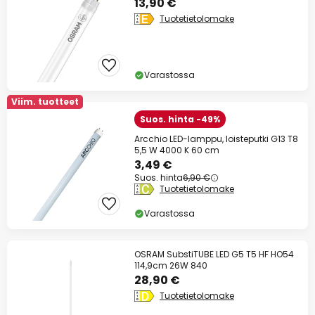
13,90 €
Tuotetietolomake
Varastossa
Viim. tuotteet
Suos. hinta -49%
Arcchio LED-lamppu, loisteputki G13 T8
5,5 W 4000 K 60 cm
3,49 €
Suos. hinta
6,90 €
Tuotetietolomake
Varastossa
OSRAM SubstiTUBE LED G5 T5 HF HO54
114,9cm 26W 840
28,90 €
Tuotetietolomake