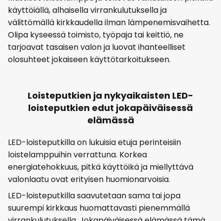
käyttöiällä, alhaisella virrankulutuksella ja
välittömällä kirkkaudella ilman lämpenemisvaihetta.
Olipa kyseessä toimisto, työpaja tai keittiö, ne
tarjoavat tasaisen valon ja luovat ihanteelliset
olosuhteet jokaiseen käyttötarkoitukseen.
Loisteputkien ja nykyaikaisten LED-
loisteputkien edut jokapäiväisessä
elämässä
LED-loisteputkilla on lukuisia etuja perinteisiin
loistelamppuihin verrattuna. Korkea
energiatehokkuus, pitkä käyttöikä ja miellyttävä
valonlaatu ovat erityisen huomionarvoisia.
LED-loisteputkilla saavutetaan sama tai jopa
suurempi kirkkaus huomattavasti pienemmällä
virrankulutuksella. Jokapäiväisessä elämässä tämä