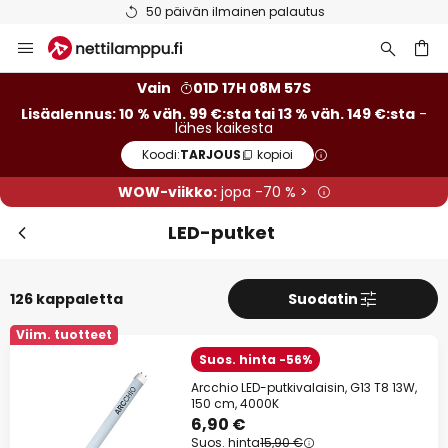
Ilmainen toimitus väh. 99 euron tilauksille
Skip
to
Content
Vain
01D 17H 08M 57S
Lisäalennus: 10 % väh. 99 €:sta tai 13 % väh. 149 €:sta
-
lähes kaikesta
Koodi:
TARJOUS
kopioi
WOW-viikko:
jopa -70 % >
LED-putket
126 kappaletta
Suodatin
Viim. tuotteet
Suos. hinta -56%
Arcchio LED-putkivalaisin, G13 T8 13W,
150 cm, 4000K
6,90 €
Suos. hinta
15,90 €