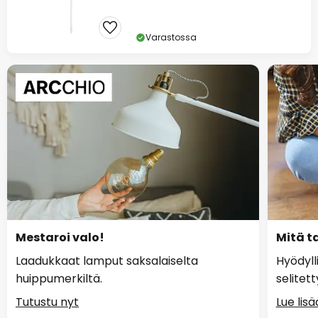
Varastossa
Mestaroi valo!
Mitä ta
Laadukkaat lamput saksalaiselta
Hyödyll
huippumerkiltä.
selitett
Tutustu nyt
Lue lisä