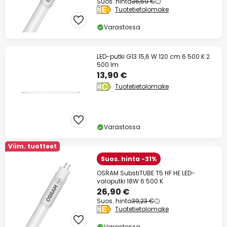
Suos. hinta
36,59 €
Tuotetietolomake
Varastossa
LED-putki G13 15,6 W 120 cm 6 500 K 2
500 lm
13,90 €
Tuotetietolomake
Varastossa
Viim. tuotteet
Suos. hinta -31%
OSRAM SubstiTUBE T5 HF HE LED-
valoputki 18W 6 500 K
26,90 €
Suos. hinta
39,23 €
Tuotetietolomake
Varastossa