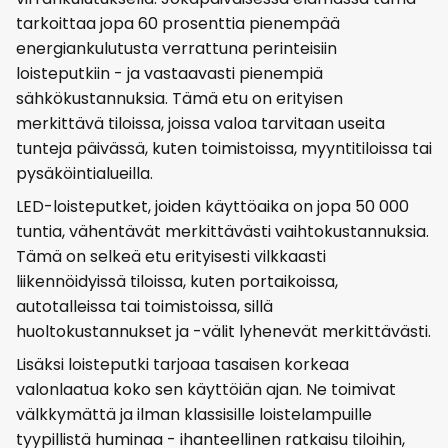
tarkoittaa jopa 60 prosenttia pienempää
energiankulutusta verrattuna perinteisiin
loisteputkiin - ja vastaavasti pienempiä
sähkökustannuksia. Tämä etu on erityisen
merkittävä tiloissa, joissa valoa tarvitaan useita
tunteja päivässä, kuten toimistoissa, myyntitiloissa tai
pysäköintialueilla.
LED-loisteputket, joiden käyttöaika on jopa 50 000
tuntia, vähentävät merkittävästi vaihtokustannuksia.
Tämä on selkeä etu erityisesti vilkkaasti
liikennöidyissä tiloissa, kuten portaikoissa,
autotalleissa tai toimistoissa, sillä
huoltokustannukset ja -välit lyhenevät merkittävästi.
Lisäksi loisteputki tarjoaa tasaisen korkeaa
valonlaatua koko sen käyttöiän ajan. Ne toimivat
välkkymättä ja ilman klassisille loistelampuille
tyypillistä huminaa - ihanteellinen ratkaisu tiloihin,