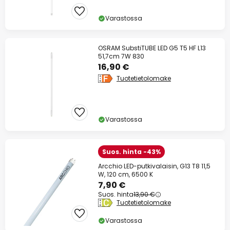
Varastossa
OSRAM SubstiTUBE LED G5 T5 HF L13
51,7cm 7W 830
16,90 €
Tuotetietolomake
Varastossa
Suos. hinta -43%
Arcchio LED-putkivalaisin, G13 T8 11,5
W, 120 cm, 6500 K
7,90 €
Suos. hinta
13,90 €
Tuotetietolomake
Varastossa