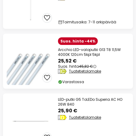
Toimitusaika: 7-11 arkipäivää
Suos. hinta -44%
Arcchio LED-valoputki G13 T8 11,5W
4000K 120cm 5kpl 5kpl
25,52 €
Suos. hinta
45,82 €
Tuotetietolomake
Varastossa
LED-putki G5 ToLEDo Superia AC HO
26W 840
25,90 €
Tuotetietolomake