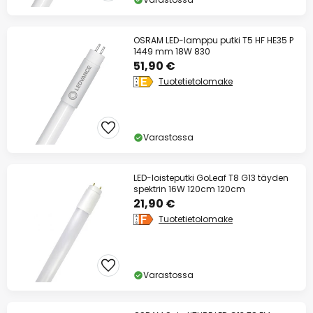
OSRAM LED-lamppu putki T5 HF HE35 P
1449 mm 18W 830
51,90 €
Tuotetietolomake
Varastossa
LED-loisteputki GoLeaf T8 G13 täyden
spektrin 16W 120cm 120cm
21,90 €
Tuotetietolomake
Varastossa