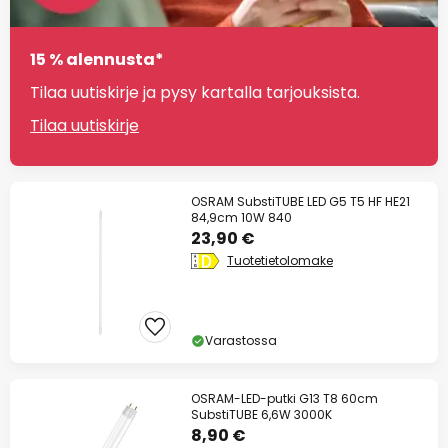
15 % alennusta*
Tilaa uutiskirje ja pysy kartalla tarjouksista.
Tilaa uutiskirje
OSRAM SubstiTUBE LED G5 T5 HF HE21
84,9cm 10W 840
23,90 €
Tuotetietolomake
Varastossa
OSRAM-LED-putki G13 T8 60cm
SubstiTUBE 6,6W 3000K
8,90 €