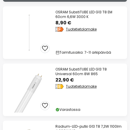
OSRAM SubstiTUBE LED G13 T8 EM
60cm 6,6W 3000 K
8,90 €
Tuotetietolomake
Toimitusaika: 7-11 arkipäivää
OSRAM SubstiTUBE LED G13 T8
Universal 60cm 8W 865
22,90 €
Tuotetietolomake
Varastossa
Radium-LED-putki G13 T8 7,3W 1100lm