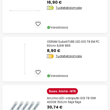
16,90 €
Tuotetietolomake
Varastossa
OSRAM SubstiTUBE LED G13 T8 EM PC
60cm 6,6W 865
8,90 €
Tuotetietolomake
Varastossa
Suos. hinta -61%
Arcchio LED-valoputki G13 T8 13W
4000K 150cm 5kpl 5kpl
30,74 €