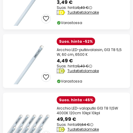
3,49 €
Suos. hinta
9,49 €
Tuotetietolomake
Varastossa
Suos. hinta -52%
Arcchio LED-putkivalaisin, G13 T8 5,5
W, 60 cm, 6500 K
4,49 €
Suos. hinta
9,49 €
Tuotetietolomake
Varastossa
Suos. hinta -45%
Arcchio LED-valoputki G13 T8 11,5W
4000K 120cm 10kpl 10kpl
49,99 €
Suos. hinta
91,64 €
Tuotetietolomake