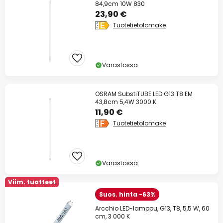
84,9cm 10W 830
23,90 €
Tuotetietolomake
Varastossa
OSRAM SubstiTUBE LED G13 T8 EM
43,8cm 5,4W 3000 K
11,90 €
Tuotetietolomake
Varastossa
Viim. tuotteet
Suos. hinta -63%
Arcchio LED-lamppu, G13, T8, 5,5 W, 60
cm, 3 000 K