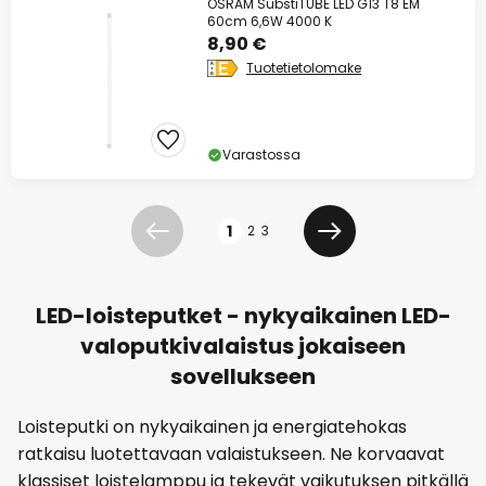
OSRAM SubstiTUBE LED G13 T8 EM
60cm 6,6W 4000 K
8,90 €
Tuotetietolomake
Varastossa
Sivu
1
2
3
Edellinen
Seuraava
LED-loisteputket - nykyaikainen LED-
valoputkivalaistus jokaiseen
sovellukseen
Loisteputki on nykyaikainen ja energiatehokas
ratkaisu luotettavaan valaistukseen. Ne korvaavat
klassiset loistelamppu ja tekevät vaikutuksen pitkällä