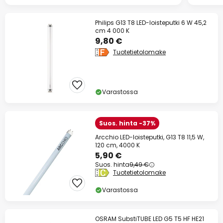
Philips G13 T8 LED-loisteputki 6 W 45,2
cm 4 000 K
9,80 €
Tuotetietolomake
Varastossa
Suos. hinta -37%
Arcchio LED-loisteputki, G13 T8 11,5 W,
120 cm, 4000 K
5,90 €
Suos. hinta
9,49 €
Tuotetietolomake
Varastossa
OSRAM SubstiTUBE LED G5 T5 HF HE21