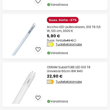
Varastossa
Suos. hinta -37%
Arcchio LED-putkivalaisin, G13 T8 11,5
W, 120 cm, 3000 K
5,90 €
Suos. hinta
9,49 €
Tuotetietolomake
Varastossa
OSRAM SubstiTUBE LED G13 T8
Universal 60cm 8W 840
22,90 €
Tuotetietolomake
Varastossa