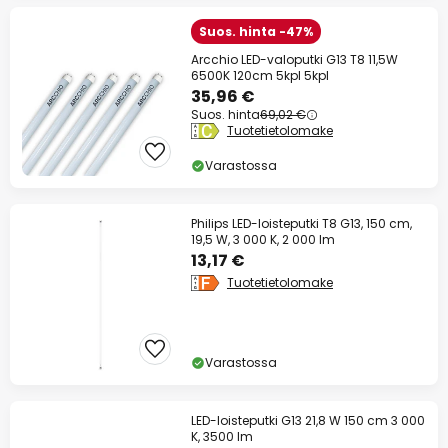
Suos. hinta -47%
Arcchio LED-valoputki G13 T8 11,5W
6500K 120cm 5kpl 5kpl
35,96 €
Suos. hinta
69,02 €
Tuotetietolomake
Varastossa
Philips LED-loisteputki T8 G13, 150 cm,
19,5 W, 3 000 K, 2 000 lm
13,17 €
Tuotetietolomake
Varastossa
LED-loisteputki G13 21,8 W 150 cm 3 000
K, 3500 lm