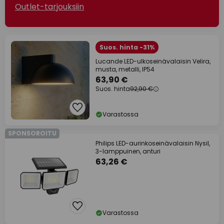
Outlet-tarjouksiin
Suos. hinta -31%
Lucande LED-ulkoseinävalaisin Velira,
musta, metalli, IP54
63,90 €
Suos. hinta
92,90 €
Varastossa
SPONSOROITU
Philips LED-aurinkoseinävalaisin Nysil,
3-lamppuinen, anturi
63,26 €
Varastossa