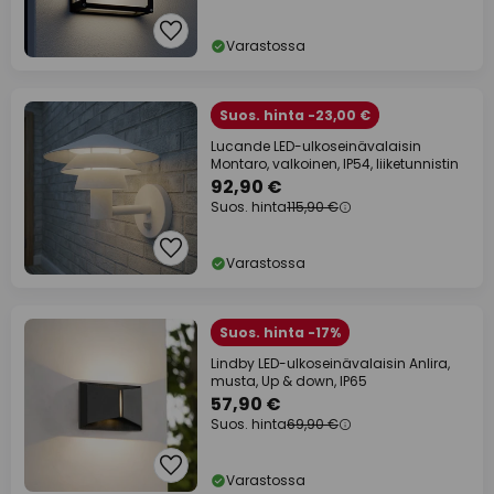
Varastossa
Suos. hinta -23,00 €
Lucande LED-ulkoseinävalaisin
Montaro, valkoinen, IP54, liiketunnistin
92,90 €
Suos. hinta
115,90 €
Varastossa
Suos. hinta -17%
Lindby LED-ulkoseinävalaisin Anlira,
musta, Up & down, IP65
57,90 €
Suos. hinta
69,90 €
Varastossa