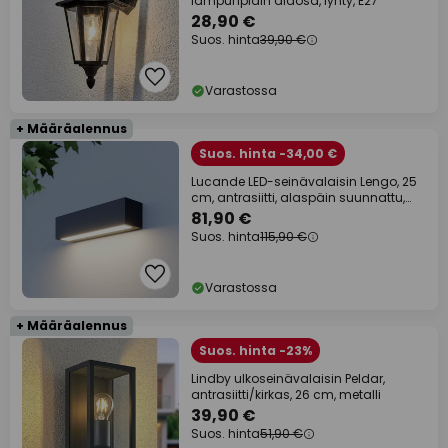
lampunpidin alaosa, lyhty, E27
28,90 €
Suos. hinta
39,90 €
Varastossa
+ Määräalennus
Suos. hinta -34,00 €
Lucande LED-seinävalaisin Lengo, 25
cm, antrasiitti, alaspäin suunnattu,
3000K
81,90 €
Suos. hinta
115,90 €
Varastossa
+ Määräalennus
Suos. hinta -23%
Lindby ulkoseinävalaisin Peldar,
antrasiitti/kirkas, 26 cm, metalli
39,90 €
Suos. hinta
51,90 €