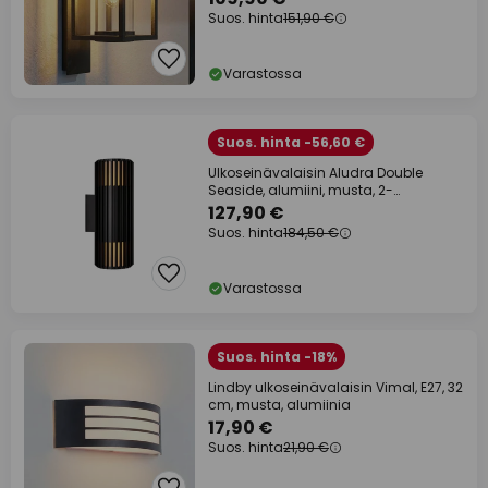
Suos. hinta
151,90 €
Varastossa
Suos. hinta -56,60 €
Ulkoseinävalaisin Aludra Double
Seaside, alumiini, musta, 2-
lamppuinen.
127,90 €
Suos. hinta
184,50 €
Varastossa
Suos. hinta -18%
Lindby ulkoseinävalaisin Vimal, E27, 32
cm, musta, alumiinia
17,90 €
Suos. hinta
21,90 €