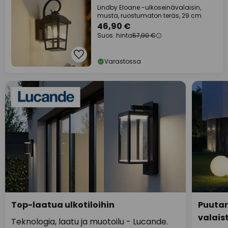
Lindby Eloane -ulkoseinävalaisin,
musta, ruostumaton teräs, 29 cm
46,90 €
Suos. hinta
57,90 €
Varastossa
Top-laatua ulkotiloihin
Puutar
valais
Teknologia, laatu ja muotoilu - Lucande.