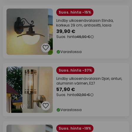
Suos. hinta -15%
Lindby ulkoseinävalaisin Elinda,
korkeus 29 cm, antrasiitti, lasia
39,90 €
Suos. hinta
46,90 €
Varastossa
Suos. hinta -37%
Lindby ulkoseinävalaisin Djori, anturi,
alumiinin värinen, E27
57,90 €
Suos. hinta
92,90 €
Varastossa
Suos. hinta -19%