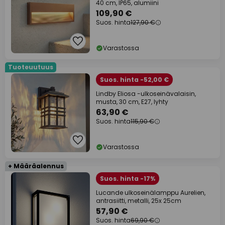
40 cm, IP65, alumiini
109,90 €
Suos. hinta
127,90 €
Varastossa
Tuoteuutuus
Suos. hinta -52,00 €
Lindby Eliosa -ulkoseinävalaisin,
musta, 30 cm, E27, lyhty
63,90 €
Suos. hinta
115,90 €
Varastossa
+ Määräalennus
Suos. hinta -17%
Lucande ulkoseinälamppu Aurelien,
antrasiitti, metalli, 25x 25cm
57,90 €
Suos. hinta
69,90 €