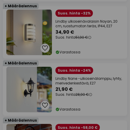
+ Määräalennus
Suos. hinta -32%
Lindby ulkoseinävalaisin Noyan, 20
cm, ruostumaton teräs, IP44, E27
34,90 €
Suos. hinta
51,90 €
Varastossa
+ Määräalennus
Suos. hinta -24%
Lindby Nane -ulkoseinälamppu, lyhty,
merivedenkestävä, E27
21,90 €
Suos. hinta
28,90 €
Varastossa
+ Määräalennus
Suos. hinta -58,00 €