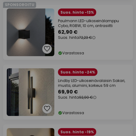
SPONSOROITU
Suos. hinta -13%
Paulmann LED-ulkoseinälamppu
Cybo, RGBW, 10 cm, antrasiitti
62,90 €
Suos. hinta
72,23 €
Varastossa
Suos. hinta -24%
Lindby LED-ulkoseinävalaisin Sakari,
musta, alumiini, korkeus 59 cm
69,90 €
Suos. hinta
92,90 €
Varastossa
Suos. hinta -19%