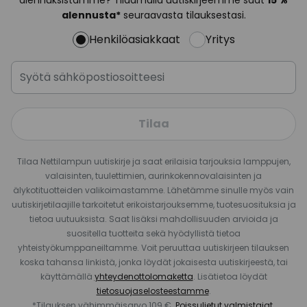
alennuksistamme? Tilaamalla uutiskirjeemme saat
15 %
alennusta*
seuraavasta tilauksestasi.
Henkilöasiakkaat
Yritys
Tilaa
Tilaa Nettilampun uutiskirje ja saat erilaisia tarjouksia lamppujen,
valaisinten, tuulettimien, aurinkokennovalaisinten ja
älykotituotteiden valikoimastamme. Lähetämme sinulle myös vain
uutiskirjetilaajille tarkoitetut erikoistarjouksemme, tuotesuosituksia ja
tietoa uutuuksista. Saat lisäksi mahdollisuuden arvioida ja
suositella tuotteita sekä hyödyllistä tietoa
yhteistyökumppaneiltamme. Voit peruuttaa uutiskirjeen tilauksen
koska tahansa linkistä, jonka löydät jokaisesta uutiskirjeestä, tai
käyttämällä
yhteydenottolomaketta
. Lisätietoa löydät
tietosuojaselosteestamme
.
*Tilauksen vähimmäisarvo 109 €.
Poissuljetut valmistajat
.