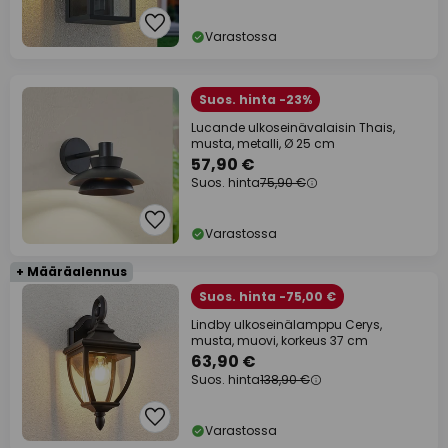
Varastossa
Suos. hinta -23%
Lucande ulkoseinävalaisin Thais,
musta, metalli, Ø 25 cm
57,90 €
Suos. hinta
75,90 €
Varastossa
+ Määräalennus
Suos. hinta -75,00 €
Lindby ulkoseinälamppu Cerys,
musta, muovi, korkeus 37 cm
63,90 €
Suos. hinta
138,90 €
Varastossa