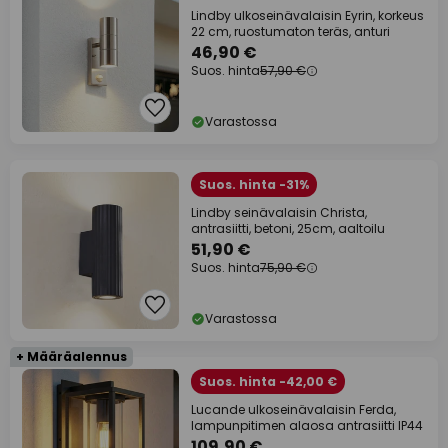
Lindby ulkoseinävalaisin Eyrin, korkeus
22 cm, ruostumaton teräs, anturi
46,90 €
Suos. hinta
57,90 €
Varastossa
Suos. hinta -31%
Lindby seinävalaisin Christa,
antrasiitti, betoni, 25cm, aaltoilu
51,90 €
Suos. hinta
75,90 €
Varastossa
+ Määräalennus
Suos. hinta -42,00 €
Lucande ulkoseinävalaisin Ferda,
lampunpitimen alaosa antrasiitti IP44
109,90 €