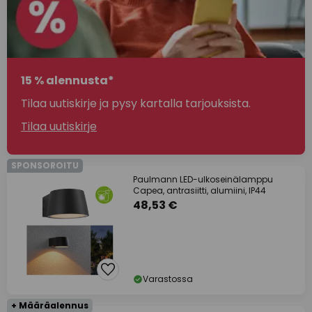
15 % alennusta*
Tilaa uutiskirje ja pysy kartalla tarjouksista.
Tilaa uutiskirje
SPONSOROITU
Paulmann LED-ulkoseinälamppu
Capea, antrasiitti, alumiini, IP44
48,53 €
Varastossa
+ Määräalennus