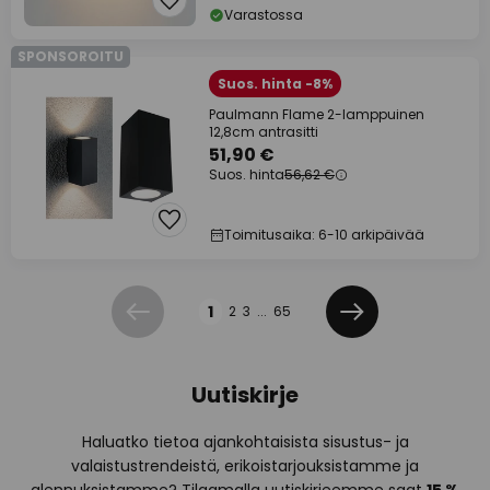
Varastossa
SPONSOROITU
Suos. hinta -8%
Paulmann Flame 2-lamppuinen
12,8cm antrasitti
51,90 €
Suos. hinta
56,62 €
Toimitusaika: 6-10 arkipäivää
Sivu
1
2
3
...
65
Edellinen
Seuraava
Uutiskirje
Haluatko tietoa ajankohtaisista sisustus- ja
valaistustrendeistä, erikoistarjouksistamme ja