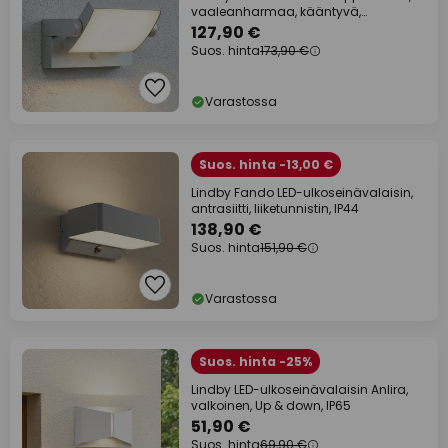
vaaleanharmaa, kääntyvä,
liiketunnistin
127,90 €
Suos. hinta
173,90 €
Varastossa
Suos. hinta -13,00 €
Lindby Fando LED-ulkoseinävalaisin,
antrasiitti, liiketunnistin, IP44
138,90 €
Suos. hinta
151,90 €
Varastossa
Suos. hinta -25%
Lindby LED-ulkoseinävalaisin Anlira,
valkoinen, Up & down, IP65
51,90 €
Suos. hinta
69,90 €