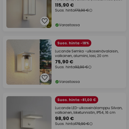
cm
115,90 €
Suos. hinta
173,90 €
Varastossa
Suos. hinta -18%
Lucande Semka -ulkoseinävalaisin,
valkoinen, alumiini, lasi, 20 cm
75,90 €
Suos. hinta
92,90 €
Varastossa
Suos. hinta -81,00 €
Lucande LED-ulkoseinälamppu Silvan,
valkoinen, liiketunnistin, IP54, 16 cm
98,90 €
Suos. hinta
179,90 €