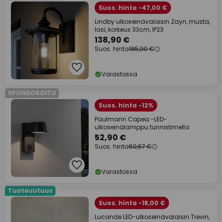
Suos. hinta -47,00 €
Lindby ulkoseinävalaisin Zayn, musta,
lasi, korkeus 33cm, IP23
138,90 €
Suos. hinta
185,90 €
Varastossa
SPONSOROITU
Suos. hinta -12%
Paulmann Capea -LED-
ulkoseinälamppu tunnistimella
52,90 €
Suos. hinta
60,67 €
Varastossa
Tuoteuutuus
Suos. hinta -18,00 €
Lucande LED-ulkoseinävalaisin Trevin,