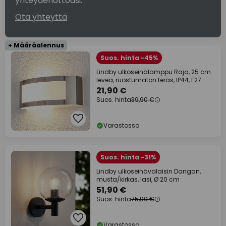
yhteydenottoasi.
Ota yhteyttä
+ Määräalennus
Suos. hinta -45%
Lindby ulkoseinälamppu Raja, 25 cm
leveä, ruostumaton teräs, IP44, E27
21,90 €
Suos. hinta
39,90 €
Varastossa
Suos. hinta -31%
Lindby ulkoseinävalaisin Dangan,
musta/kirkas, lasi, Ø 20 cm
51,90 €
Suos. hinta
75,90 €
Varastossa