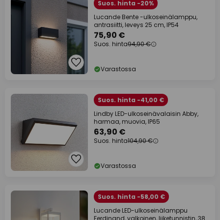
Suos. hinta -20%
Lucande Bente -ulkoseinälamppu,
antrasiitti, leveys 25 cm, IP54
75,90 €
Suos. hinta
94,90 €
Varastossa
Suos. hinta -41,00 €
Lindby LED-ulkoseinävalaisin Abby,
harmaa, muovia, IP65
63,90 €
Suos. hinta
104,90 €
Varastossa
Suos. hinta -58,00 €
Lucande LED-ulkoseinälamppu
Ferdinand, valkoinen, liiketunnistin, 38