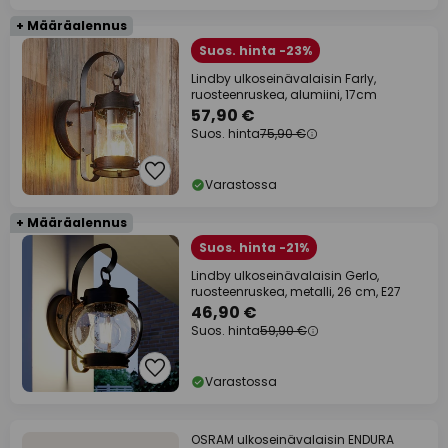
+ Määräalennus
Suos. hinta -23%
Lindby ulkoseinävalaisin Farly,
ruosteenruskea, alumiini, 17cm
57,90 €
Suos. hinta
75,90 €
Varastossa
+ Määräalennus
Suos. hinta -21%
Lindby ulkoseinävalaisin Gerlo,
ruosteenruskea, metalli, 26 cm, E27
46,90 €
Suos. hinta
59,90 €
Varastossa
OSRAM ulkoseinävalaisin ENDURA