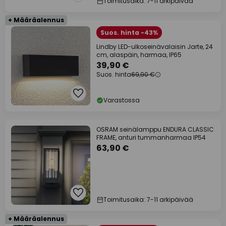
Toimitusaika: 7-11 arkipäivää
+ Määräalennus
Suos. hinta -43%
Lindby LED-ulkoseinävalaisin Jarte, 24
cm, alaspäin, harmaa, IP65
39,90 €
Suos. hinta
69,90 €
Varastossa
OSRAM seinälamppu ENDURA CLASSIC
FRAME, anturi tummanharmaa IP54
63,90 €
Toimitusaika: 7-11 arkipäivää
+ Määräalennus