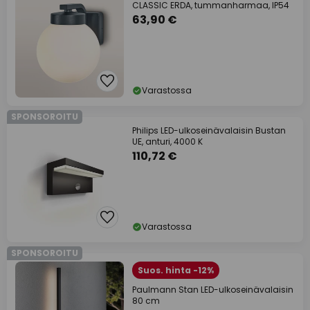
CLASSIC ERDA, tummanharmaa, IP54
63,90 €
Varastossa
SPONSOROITU
Philips LED-ulkoseinävalaisin Bustan
UE, anturi, 4000 K
110,72 €
Varastossa
SPONSOROITU
Suos. hinta -12%
Paulmann Stan LED-ulkoseinävalaisin
80 cm