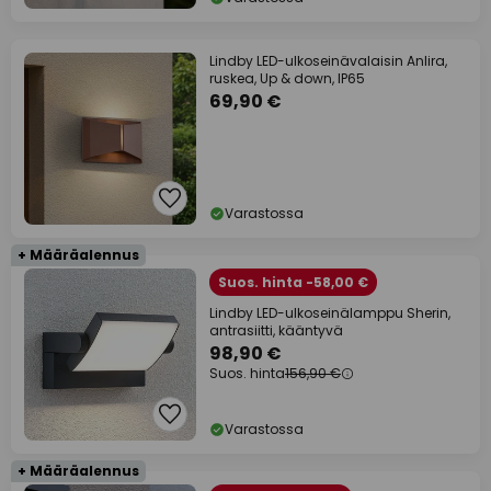
Lindby LED-ulkoseinävalaisin Anlira,
ruskea, Up & down, IP65
69,90 €
Varastossa
+ Määräalennus
Suos. hinta -58,00 €
Lindby LED-ulkoseinälamppu Sherin,
antrasiitti, kääntyvä
98,90 €
Suos. hinta
156,90 €
Varastossa
+ Määräalennus