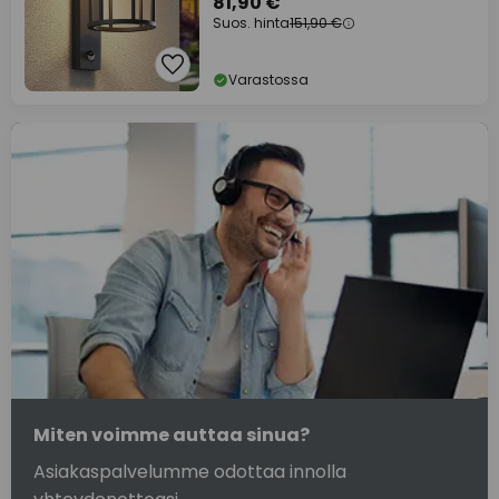
81,90 €
Suos. hinta
151,90 €
Varastossa
Miten voimme auttaa sinua?
Asiakaspalvelumme odottaa innolla