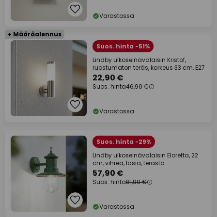
Varastossa
+ Määräalennus
Suos. hinta -51%
Lindby ulkoseinävalaisin Kristof,
ruostumaton teräs, korkeus 33 cm, E27
22,90 €
Suos. hinta
46,90 €
Varastossa
Suos. hinta -29%
Lindby ulkoseinävalaisin Eloretta, 22
cm, vihreä, lasia, terästä
57,90 €
Suos. hinta
81,90 €
Varastossa