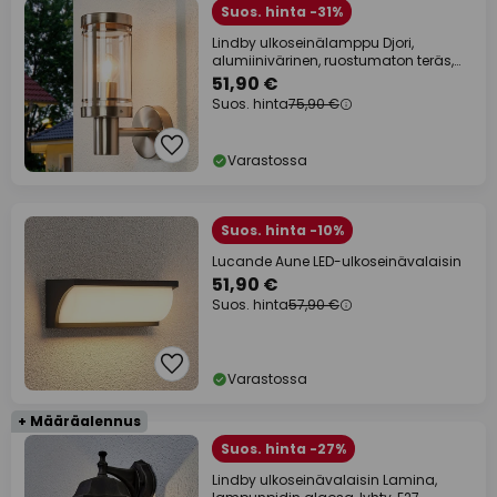
Suos. hinta -31%
Lindby ulkoseinälamppu Djori,
alumiinivärinen, ruostumaton teräs,
E27
51,90 €
Suos. hinta
75,90 €
Varastossa
Suos. hinta -10%
Lucande Aune LED-ulkoseinävalaisin
51,90 €
Suos. hinta
57,90 €
Varastossa
+ Määräalennus
Suos. hinta -27%
Lindby ulkoseinävalaisin Lamina,