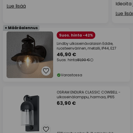
Ideoita 
Lue lisää
Lue lisä
+ Määräalennus
Suos. hinta -42%
Lindby ulkoseinävalaisin Eddie,
ruosteenvärinen, metalli, IP44, E27
46,90 €
Suos. hinta
81,90 €
Varastossa
OSRAM ENDURA CLASSIC COWBELL -
ulkoseinälamppu, harmaa, IP65
63,90 €