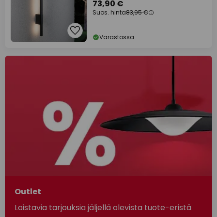
73,90 €
Suos. hinta
83,95 €
Varastossa
Outlet
Loistavia tarjouksia jäljellä olevista tuote-eristä