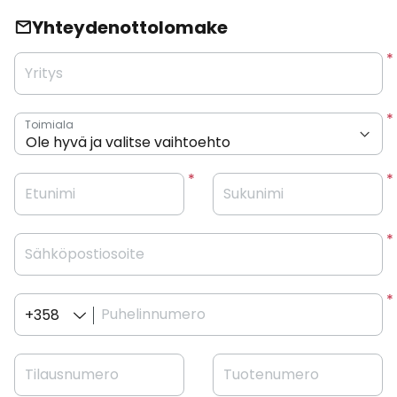
Yhteydenottolomake
Yritys
Toimiala
Etunimi
Sukunimi
Sähköpostiosoite
Puhelinnumero
+358
Tilausnumero
Tuotenumero