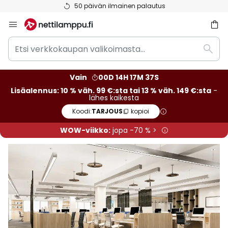
Ilmainen toimitus väh. 99 euron tilauksille
Skip
to
Etsi
Content
Etsi
verkkokaupan
valikoimasta...
Vain
00D 14H 17M 35S
Lisäalennus: 10 % väh. 99 €:sta tai 13 % väh. 149 €:sta
-
lähes kaikesta
Koodi:
TARJOUS
kopioi
WOW-viikko:
jopa -70 % >