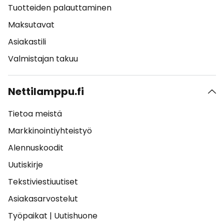
Tuotteiden palauttaminen
Maksutavat
Asiakastili
Valmistajan takuu
Nettilamppu.fi
Tietoa meistä
Markkinointiyhteistyö
Alennuskoodit
Uutiskirje
Tekstiviestiuutiset
Asiakasarvostelut
Työpaikat
|
Uutishuone