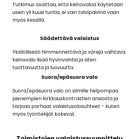
Tutkimus osoittaa, että keinovaloa käytetään
usein yli kuusi tuntia, ei vain talvipäivinä vaan
myös kesällä.
Säädettävä valaistus
Yksilöllisesti himmennettävä ja värejä vaihtava
keinovalo lisää hyvinvointia ja siten
tuottavuutta ja luovuutta.
Suora/epäsuora valo
Suora/epäsuora valo on silmille helpompaa
pienempien kirkkauskontrastien ansiosta ja
tarjoaa parhaat valaistusolosuhteet - kuten
myös työntekijät kokevat.
Toimistojen valaistussuunnittelu