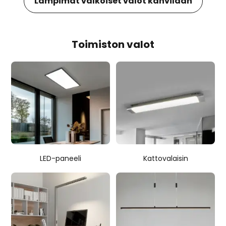
Lämpimät valkoiset valot kahvilaan
Toimiston valot
LED-paneeli
Kattovalaisin