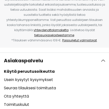
uutiskirjetilaajille tarkoitetut erikoistarjouksemme, tuotesuosituksia ja
tietoa uutuuksista. Saat lisäksi mahdollisuuden arvioida ja
suositella tuotteita sekä hyödyllistä tietoa
yhteistyökumppaneiltamme. Voit peruuttaa uutiskirjeen tilauksen
koska tahansa linkistä, jonka löydät jokaisesta uutiskirjeestä, tai
käyttämällä
yhteydenottolomaketta
. Lisätietoa löydät
tietosuojaselosteestamme
.
*Tilauksen vähimmäisarvo 109 €.
Poissuljetut valmistajat
.
Asiakaspalvelu
Käytä peruutusoikeutta
Usein kysytyt kysymykset
Seuraa tilauksesi toimitusta
Ota yhteyttä
Toimituskulut