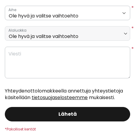
Aihe
Alaluokka
Viesti
Yhteydenottolomakkeella annettuja yhteystietoja
käsitellään
tietosuojaselosteemme
mukaisesti.
Lähetä