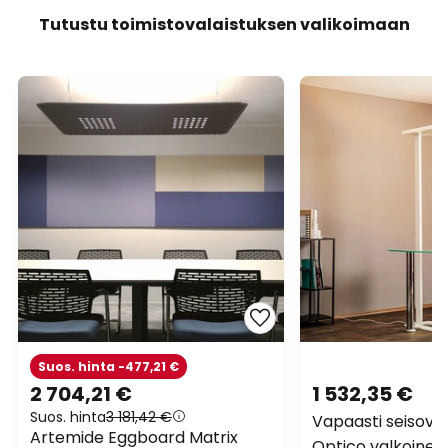
Tutustu toimistovalaistuksen valikoimaan
Suos. hinta -477,21 €
2 704,21 €
1 532,35 €
Suos. hinta
3 181,42 €
Vapaasti seisova 
Artemide Eggboard Matrix
Optico valkoinen