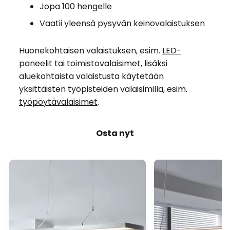
Jopa 100 hengelle
Vaatii yleensä pysyvän keinovalaistuksen
Huonekohtaisen valaistuksen, esim.
LED-
paneelit
tai toimistovalaisimet, lisäksi
aluekohtaista valaistusta käytetään
yksittäisten työpisteiden valaisimilla, esim.
työpöytävalaisimet
.
Osta nyt