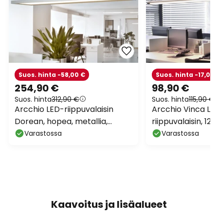
Suos. hinta -58,00 €
Suos. hinta -17,00 
254,90 €
98,90 €
Suos. hinta
312,90 €
Suos. hinta
115,90 €
Arcchio LED-riippuvalaisin
Arcchio Vinca LE
Dorean, hopea, metallia,
riippuvalaisin, 12
120cm
4 000 K
Varastossa
Varastossa
Kaavoitus ja lisäalueet