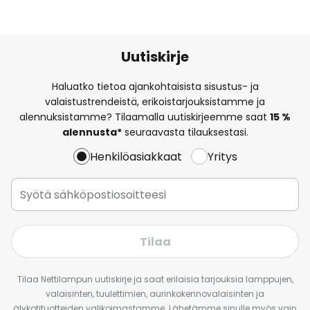
Uutiskirje
Haluatko tietoa ajankohtaisista sisustus- ja
valaistustrendeistä, erikoistarjouksistamme ja
alennuksistamme? Tilaamalla uutiskirjeemme saat
15 %
alennusta*
seuraavasta tilauksestasi.
Henkilöasiakkaat
Yritys
Tilaa
Tilaa Nettilampun uutiskirje ja saat erilaisia tarjouksia lamppujen,
valaisinten, tuulettimien, aurinkokennovalaisinten ja
älykotituotteiden valikoimastamme. Lähetämme sinulle myös vain