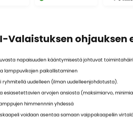
I-Valaistuksen ohjauksen 
asta napaisuuden kääntymisestä johtuvat toimintahäiriöt
 ja lamppuvikojen paikallistaminen
i ryhmitellä uudelleen (ilman uudelleenjohdotusta).
ta esiasetettavien arvojen ansiosta (maksimiarvo, minimia
i lamppujen himmennnin yhdessä
uskaapeli voidaan asentaa samaan vaippakaapeliin virtal