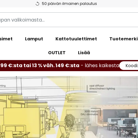
50 päivän ilmainen palautus
simet
Lamput
Kattotuulettimet
Tuotemerki
OUTLET
Lisää
99 €:sta tai 13 % väh. 149 €:sta
- lähes kaikesta
Koodi