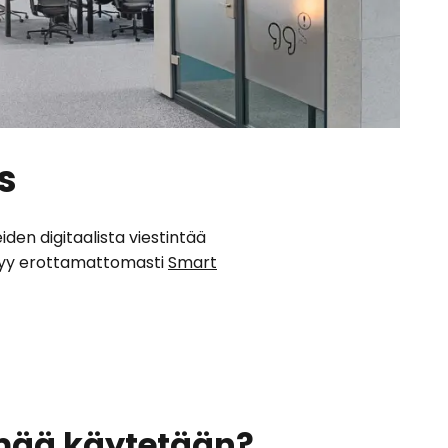
s
iden digitaalista viestintää
ittyy erottamattomasti
Smart
lmää käytetään?