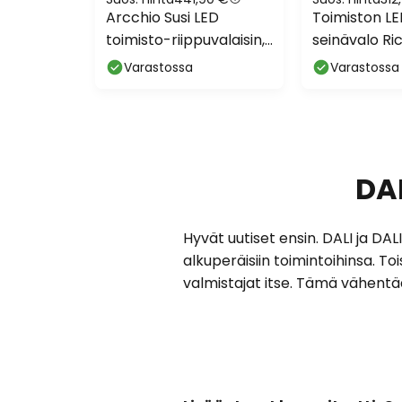
Arcchio Susi LED
Toimiston L
toimisto-riippuvalaisin,
seinävalo R
hopea, 120 cm, 4000K,
perusvalkoi
Varastossa
Varastossa
DALI
DAL
Hyvät uutiset ensin. DALI ja DA
alkuperäisiin toimintoihinsa. Tois
valmistajat itse. Tämä vähentä