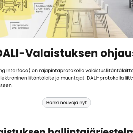
DALI-Valaistuksen ohjau
ng Interface) on rajapintaprotokolla valaistusliitäntälaitte
elektroninen liitäntälaite ja muuntajat. DALI-protokolla li
seen.
Hanki neuvoja nyt
aistuksen hallintajärjeste