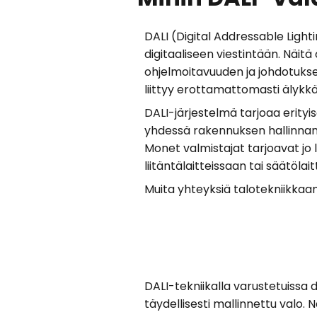
DALI (Digital Addressable Lighti
digitaaliseen viestintään. Näitä
ohjelmoitavuuden ja johdotuksen
liittyy erottamattomasti älykkäi
DALI-järjestelmä tarjoaa erity
yhdessä rakennuksen hallinnan k
Monet valmistajat tarjoavat jo 
liitäntälaitteissaan tai säätölai
Muita yhteyksiä talotekniikkaa
DALI-tekniikalla varustetuissa d
täydellisesti mallinnettu valo.