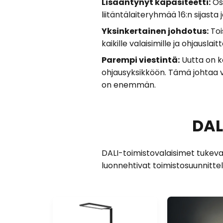
Lisääntynyt kapasiteetti:
Oso
liitäntälaiteryhmää 16:n sijasta
Yksinkertainen johdotus:
Tois
kaikille valaisimille ja ohjauslaitte
Parempi viestintä:
Uutta on k
ohjausyksikköön. Tämä johtaa v
on enemmän.
DAL
DALI-toimistovalaisimet tukevat
luonnehtivat toimistosuunnitte