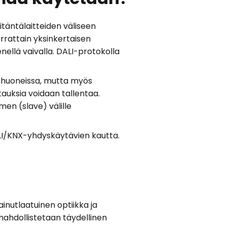
iitäntälaitteiden väliseen
errattain yksinkertaisen
nellä vaivalla. DALI-protokolla
sä huoneissa, mutta myös
tauksia voidaan tallentaa.
men (slave) välille
ALI/KNX-yhdyskäytävien kautta.
ainutlaatuinen optiikka ja
mahdollistetaan täydellinen