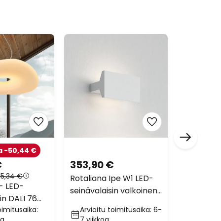
a -50,44 €
Suos. hin
€
353,90 €
2 559,3
15,34 €
Suos. hinta
Rotaliana Ipe W1 LED-
- LED-
Artemide
seinävalaisin valkoinen
sin DALI 76
light pyö
2700K himmennettävä
oimitusaika:
Arvioitu toimitusaika: 6-
Arvioitu
ripustusva
oa
7 viikkoa
6 viikko