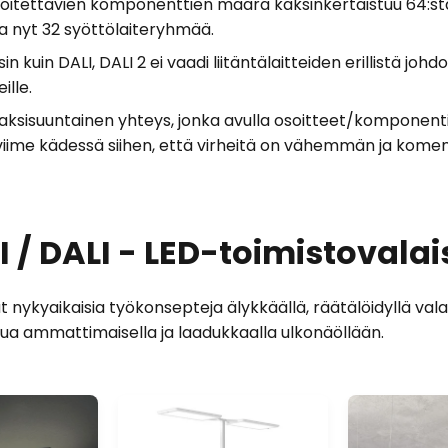
itettavien komponenttien määrä kaksinkertaistuu 64:stä
 ja nyt 32 syöttölaiteryhmää.
in kuin DALI, DALI 2 ei vaadi liitäntälaitteiden erillistä johdo
ille.
aksisuuntainen yhteys, jonka avulla osoitteet/komponenti
iime kädessä siihen, että virheitä on vähemmän ja koment
I / DALI - LED-toimistovalai
 nykyaikaisia työkonsepteja älykkäällä, räätälöidyllä val
lua ammattimaisella ja laadukkaalla ulkonäöllään.