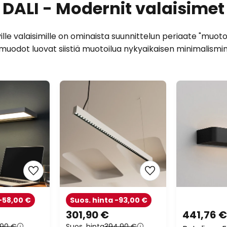
DALI - Modernit valaisimet
ille valaisimille on ominaista suunnittelun periaate "muot
tyt muodot luovat siistiä muotoilua nykyaikaisen minimalismin 
-58,00 €
Suos. hinta -93,00 €
301,90 €
441,76 €
,90 €
Suos. hinta
394,90 €