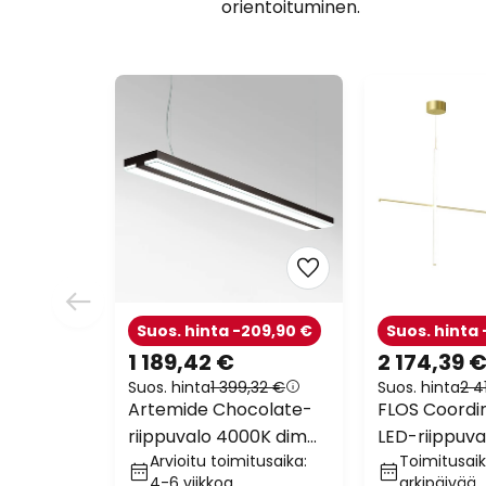
orientoituminen.
Suos. hinta -209,90 €
Suos. hinta 
1 189,42 €
2 174,39 
Suos. hinta
1 399,32 €
Suos. hinta
2 4
Artemide Chocolate-
FLOS Coordin
riippuvalo 4000K dim
LED-riippuval
Arvioitu toimitusaika:
Toimitusaik
DALI mokka
cm
4-6 viikkoa
arkipäivää