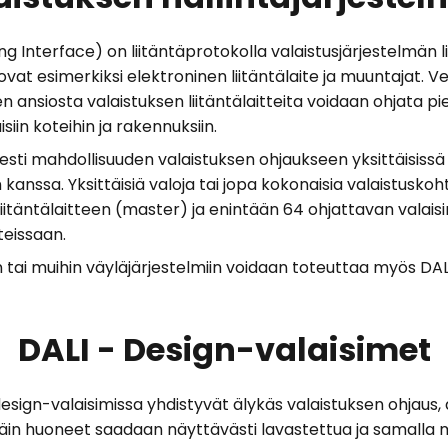
ng Interface) on liitäntäprotokolla valaistusjärjestelmän l
 ovat esimerkiksi elektroninen liitäntälaite ja muuntajat. V
 ansiosta valaistuksen liitäntälaitteita voidaan ohjata pie
siin koteihin ja rakennuksiin.
isesti mahdollisuuden valaistuksen ohjaukseen yksittäisis
anssa. Yksittäisiä valoja tai jopa kokonaisia valaistuskoh
liitäntälaitteen (master) ja enintään 64 ohjattavan valaisi
tteissaan.
n tai muihin väyläjärjestelmiin voidaan toteuttaa myös D
DALI - Design-valaisimet
esign-valaisimissa yhdistyvät älykäs valaistuksen ohjaus, 
 Näin huoneet saadaan näyttävästi lavastettua ja samalla 