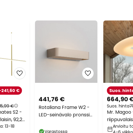
-241,60 €
Suos. hint
€
441,76 €
664,90 
15,99 €
Suos. hinta
7
Rotaliana Frame W2 -
ates S2 -
Mr. Magoo 
LED-seinävalo pronssi
aisin, 92,2
riippuvalai
3000 K
a: 13-18
Arvioitu t
cm
Varastossa
4-6 viikk