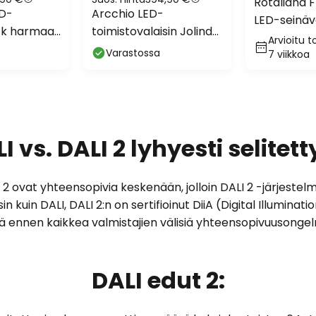
Rotaliana 
ED-
Arcchio LED-
LED-seinäv
ick harmaa
toimistovalaisin Jolinda
3000 K
Arvioitu t
nen
slim, metalli, ylös/alas,
Varastossa
7 viikkoa
ylös/alas
I vs. DALI 2 lyhyesti selitet
LI 2 ovat yhteensopivia keskenään, jolloin DALI 2 -järjeste
in kuin DALI, DALI 2:n on sertifioinut DiiA (Digital Illuminat
ä ennen kaikkea valmistajien välisiä yhteensopivuusongel
DALI edut 2: