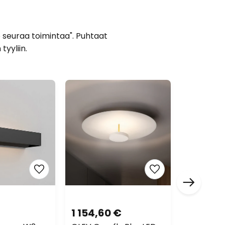
o seuraa toimintaa". Puhtaat
tyyliin.
1 154,60 €
577,30