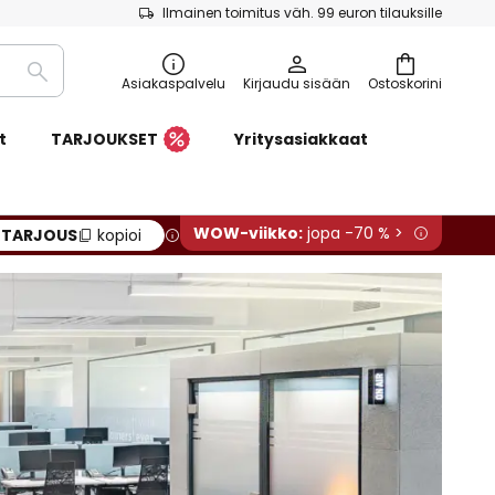
Ilmainen toimitus väh. 99 euron tilauksille
Etsi
Asiakaspalvelu
Kirjaudu sisään
Ostoskorini
t
TARJOUKSET
Yritysasiakkaat
WOW-viikko:
jopa -70 % >
:
TARJOUS
kopioi