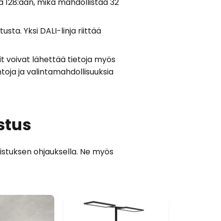
 128:aan, mikä mahdollistaa 32
tusta. Yksi DALI-linja riittää
t voivat lähettää tietoja myös
oja ja valintamahdollisuuksia
stus
aistuksen ohjauksella. Ne myös