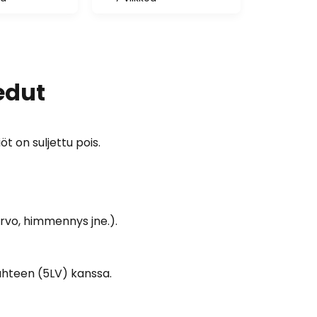
edut
 on suljettu pois.
rvo, himmennys jne.).
ähteen (5LV) kanssa.