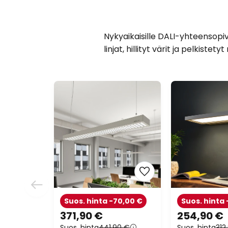
Nykyaikaisille DALI-yhteensopiv
linjat, hillityt värit ja pelkiste
Suos. hinta -70,00 €
Suos. hinta 
371,90 €
254,90 €
Suos. hinta
441,90 €
Suos. hinta
312