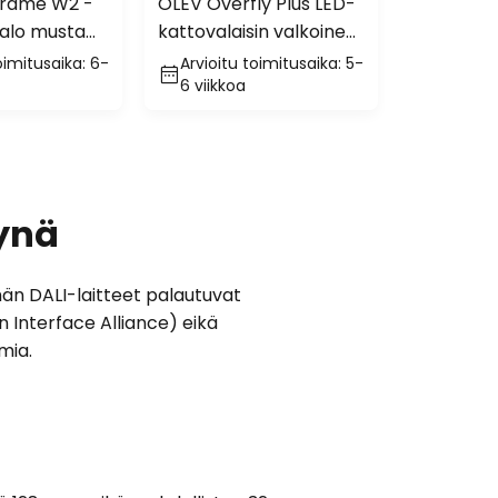
Frame W2 -
OLEV Overfly Plus LED-
Egger DLS
alo musta
kattovalaisin valkoinen
Clippo Tr
Ø 55cm
DALI-him
oimitusaika: 6-
Arvioitu toimitusaika: 5-
Toimitus
6 viikkoa
arkipäi
tynä
lmän DALI-laitteet palautuvat
ion Interface Alliance) eikä
mia.