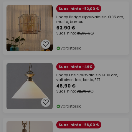
Suos. hinta -52,00 €
Lindby Bridga riippuvalaisin, Ø 35 cm,
musta, bambu
63,90 €
Suos. hinta
115,90 €
Varastossa
Suos. hinta -49%
Lindby Otis riipusvalaisin, Ø 30 cm,
valkoinen, lasi, kartio, E27
46,90 €
Suos. hinta
92,90 €
Varastossa
Suos. hinta -58,00 €