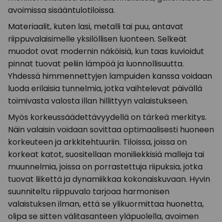
avoimissa sisääntulotiloissa.
Materiaalit, kuten lasi, metalli tai puu, antavat
riippuvalaisimelle yksilöllisen luonteen. Selkeät
muodot ovat modernin näköisiä, kun taas kuvioidut
pinnat tuovat peliin lämpöä ja luonnollisuutta.
Yhdessä himmennettyjen lampuiden kanssa voidaan
luoda erilaisia tunnelmia, jotka vaihtelevat päivällä
toimivasta valosta illan hillittyyn valaistukseen.
Myös korkeussäädettävyydellä on tärkeä merkitys.
Näin valaisin voidaan sovittaa optimaalisesti huoneen
korkeuteen ja arkkitehtuuriin. Tiloissa, joissa on
korkeat katot, suositellaan moniliekkisiä malleja tai
muunnelmia, joissa on porrastettuja riipuksia, jotka
tuovat liikettä ja dynamiikkaa kokonaiskuvaan. Hyvin
suunniteltu riippuvalo tarjoaa harmonisen
valaistuksen ilman, että se ylikuormittaa huonetta,
olipa se sitten välitasanteen yläpuolella, avoimen