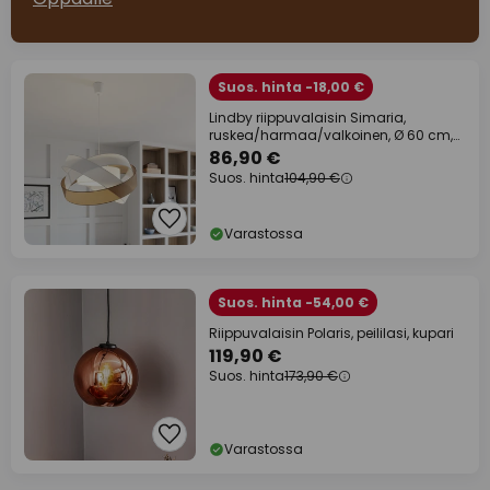
Suos. hinta -18,00 €
Lindby riippuvalaisin Simaria,
ruskea/harmaa/valkoinen, Ø 60 cm,
E27
86,90 €
Suos. hinta
104,90 €
Varastossa
Suos. hinta -54,00 €
Riippuvalaisin Polaris, peililasi, kupari
119,90 €
Suos. hinta
173,90 €
Varastossa