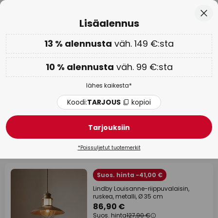
Ilmainen toimitus väh. 99 euron tilauksille
Skip
Sulj
Lisäalennus
to
Content
13 % alennusta
väh. 149 €:sta
Vain
02D 16H 01M 14S
Lisäalennus: 10 % väh. 99 €:sta tai 13 % väh. 149 €:sta
-
lähes kaikesta
10 % alennusta
väh. 99 €:sta
Koodi:
TARJOUS
kopioi
lähes kaikesta*
WOW-viikko:
jopa -70 % >
Koodi:
TARJOUS
kopioi
Riippuvalaisimet portaisiin
Tarjouksiin
1678 kappaletta
Suodatin
*Poissuljetut tuotemerkit
Suos. hinta -41,00 €
Lindby Louisanne-riippuvalaisin,
ruskea, metalli, Ø 35 cm
86,90 €
Suos. hinta
127,90 €