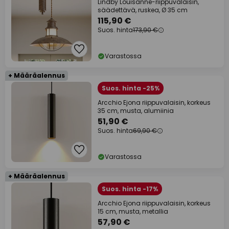
Lindby Louisanne-riippuvalaisin,
säädettävä, ruskea, Ø 35 cm
115,90 €
Suos. hinta
173,90 €
Varastossa
+ Määräalennus
Suos. hinta -25%
Arcchio Ejona riippuvalaisin, korkeus
35 cm, musta, alumiinia
51,90 €
Suos. hinta
69,90 €
Varastossa
+ Määräalennus
Suos. hinta -17%
Arcchio Ejona riippuvalaisin, korkeus
15 cm, musta, metallia
57,90 €