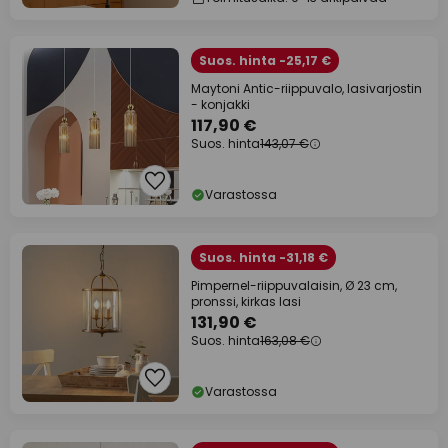
Suos. hinta -25,17 €
Maytoni Antic-riippuvalo, lasivarjostin
- konjakki
117,90 €
Suos. hinta
143,07 €
Varastossa
Suos. hinta -31,18 €
Pimpernel-riippuvalaisin, Ø 23 cm,
pronssi, kirkas lasi
131,90 €
Suos. hinta
163,08 €
Varastossa