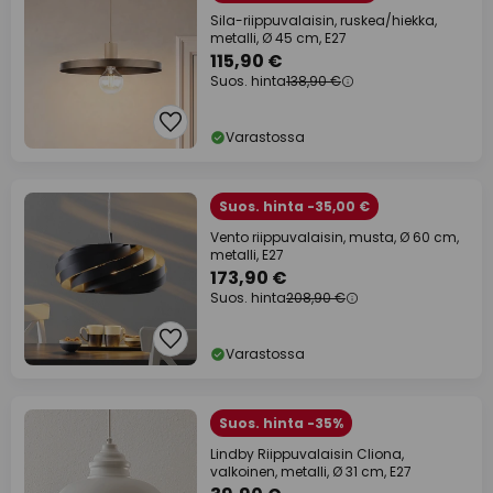
Sila-riippuvalaisin, ruskea/hiekka,
metalli, Ø 45 cm, E27
115,90 €
Suos. hinta
138,90 €
Varastossa
Suos. hinta -35,00 €
Vento riippuvalaisin, musta, Ø 60 cm,
metalli, E27
173,90 €
Suos. hinta
208,90 €
Varastossa
Suos. hinta -35%
Lindby Riippuvalaisin Cliona,
valkoinen, metalli, Ø 31 cm, E27