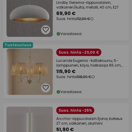
Lindby Gerwina-riippuvalaisin,
valkoinen/kulta, metalli, 40 cm, E27
69,90 €
Suos. hinta
112,90 €
Varastossa
Tuoteuutuus
Suos. hinta -23,00 €
Lucande Eugenia -kattokruunu, 5-
lamppuinen, köysi, halkaisija 65 cm,
beige
115,90 €
Suos. hinta
138,90 €
Varastossa
Suos. hinta -25%
Arcchio-riippuvalaisin Ejona, korkeus
27 cm, valkoinen, alumiini
51,90 €