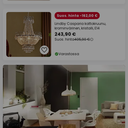
Suos. hinta -162,00 €
Lindby Casparia kattokruunu,
krominvärinen, kristalli, E14
243,90 €
Suos. hinta
405,90 €
Varastossa