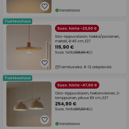
Varastossa
Tuoteuutuus
Suos. hinta -23,00 €
Sila-riippuvalaisin, hiekka/punainen,
metalli, Ø 45 cm, E27
115,90 €
Suos. hinta
138,90 €
Toimitusaika: 8-12 arkipäivää
Tuoteuutuus
Suos. hinta -47,00 €
Oslo-riippuvalaisin, hiekanvärinen, 2-
lamppuinen, pituus 83 cm, E27
254,90 €
Suos. hinta
301,90 €
Varastossa