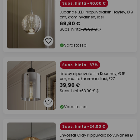
Suos. hinta -40,00 €
Lucande LED-riippuvalaisin Hayley, Ø 9
cm, krominvärinen, lasi
69,90 €
Suos. hinta
109,90 €
Varastossa
Suos. hinta -37%
Lindby riippuvalaisin Kourtney, Ø 15
cm, musta/harmaa, lasi, E27
39,90 €
Suos. hinta
63,90 €
Varastossa
Suos. hinta -24,00 €
Envostar Clay riippuvalo koivuvaneri Ø