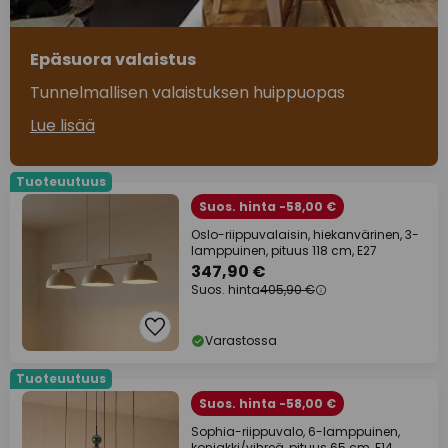
Epäsuora valaistus
Tunnelmallisen valaistuksen huippuopas
Lue lisää
Tuoteuutuus
Suos. hinta -58,00 €
Oslo-riippuvalaisin, hiekanvärinen, 3-
lamppuinen, pituus 118 cm, E27
347,90 €
Suos. hinta
405,90 €
Varastossa
Tuoteuutuus
Suos. hinta -58,00 €
Sophia-riippuvalo, 6-lamppuinen,
konjakki/vihreä, pituus 65 cm, E14