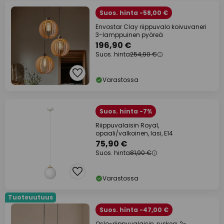
Suos. hinta -58,00 €
Envostar Clay riippuvalo koivuvaneri
3-lamppuinen pyöreä
196,90 €
Suos. hinta
254,90 €
Varastossa
Suos. hinta -7%
Riippuvalaisin Royal,
opaali/valkoinen, lasi, E14
75,90 €
Suos. hinta
81,90 €
Varastossa
Tuoteuutuus
Suos. hinta -47,00 €
Oslo-riippuvalaisin, ruskea, 2-