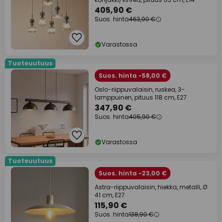
405,90 €
Suos. hinta
463,90 €
Varastossa
Tuoteuutuus
Suos. hinta -58,00 €
Oslo-riippuvalaisin, ruskea, 3-
lamppuinen, pituus 118 cm, E27
347,90 €
Suos. hinta
405,90 €
Varastossa
Tuoteuutuus
Suos. hinta -23,00 €
Astra-riippuvalaisin, hiekka, metalli, Ø
41 cm, E27
115,90 €
Suos. hinta
138,90 €