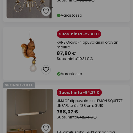
Suos. hinta
115,90 €
Varastossa
Suos. hinta -22,41 €
KARE Orava-riippuvalaisin oravan
mallilla
87,90 €
Suos. hinta
110,31 €
Varastossa
SPONSOROITU
Suos. hinta -84,27 €
UMAGE riippuvalaisin LEMON SQUEEZE
LINEAR, teräs, 138 cm, GU10
758,37 €
Suos. hinta
842,64 €
Toimitusaika: 9-13 arkipäivää