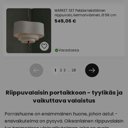
MARKET SET Pebble tekstiilinen
riippuvalo, kermanvärinen, Ø 58 cm
549,06 €
Varastossa
Sivu
1
2
3
...
28
Edellinen
Seuraava
Riippuvalaisin portaikkoon - tyylikäs ja
vaikuttava valaistus
Porrashuone on ensimmäinen huone, johon astut -
ensivaikutelma on pysyvä. Oikeanlainen riippuvalaisin