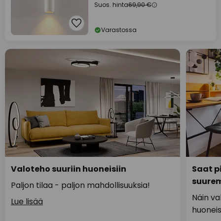
Suos. hinta
69,90 €
Varastossa
Valoteho suuriin huoneisiin
Saat p
suure
Paljon tilaa - paljon mahdollisuuksia!
Näin va
Lue lisää
huoneis