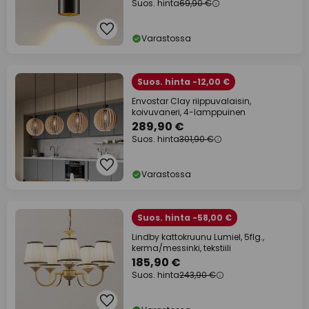
Suos. hinta
69,90 €
Varastossa
Suos. hinta -12,00 €
Envostar Clay riippuvalaisin,
koivuvaneri, 4-lamppuinen
289,90 €
Suos. hinta
301,90 €
Varastossa
Suos. hinta -58,00 €
Lindby kattokruunu Lumiel, 5flg.,
kerma/messinki, tekstiili
185,90 €
Suos. hinta
243,90 €