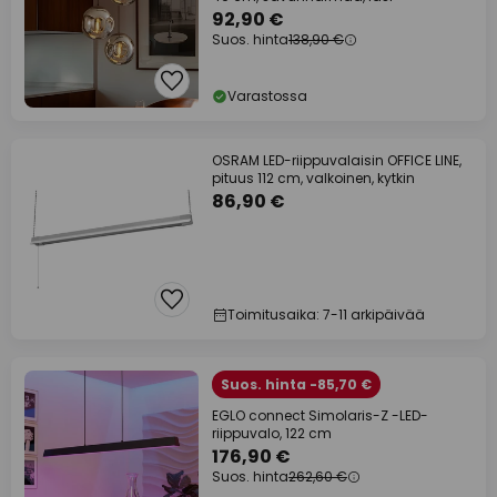
92,90 €
Suos. hinta
138,90 €
Varastossa
OSRAM LED-riippuvalaisin OFFICE LINE,
pituus 112 cm, valkoinen, kytkin
86,90 €
Toimitusaika: 7-11 arkipäivää
Suos. hinta -85,70 €
EGLO connect Simolaris-Z -LED-
riippuvalo, 122 cm
176,90 €
Suos. hinta
262,60 €