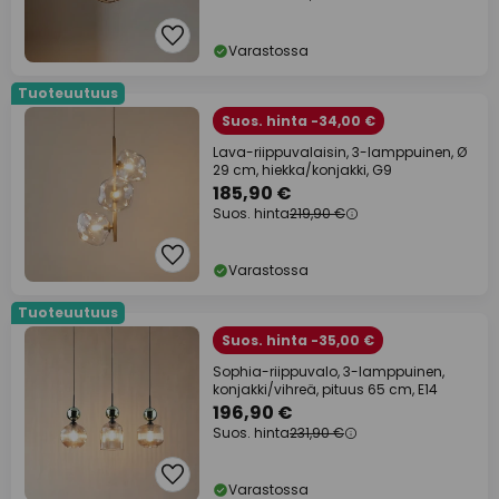
Varastossa
Tuoteuutuus
Suos. hinta -34,00 €
Lava-riippuvalaisin, 3-lamppuinen, Ø
29 cm, hiekka/konjakki, G9
185,90 €
Suos. hinta
219,90 €
Varastossa
Tuoteuutuus
Suos. hinta -35,00 €
Sophia-riippuvalo, 3-lamppuinen,
konjakki/vihreä, pituus 65 cm, E14
196,90 €
Suos. hinta
231,90 €
Varastossa