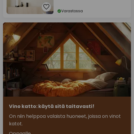
Varastossa
Vino katto: käytä sitä taitavasti!
On niin helppoa valaista huoneet, joissa on vinot
katot.
Oppaalle