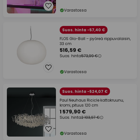
Varastossa
Suos. hinta -57,40 €
FLOS Glo-Ball – pyöreä riippuvalaisin,
33 cm
516,59 €
Suos. hinta
573,99 €
Varastossa
Suos. hinta -524,07 €
Paul Neuhaus Ricicle kattokruunu,
kromi, pituus 120 cm
1 579,90 €
Suos. hinta
2 103,97 €
Varastossa