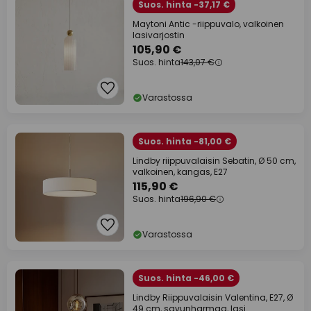
Suos. hinta -37,17 €
Maytoni Antic -riippuvalo, valkoinen
lasivarjostin
105,90 €
Suos. hinta
143,07 €
Varastossa
Suos. hinta -81,00 €
Lindby riippuvalaisin Sebatin, Ø 50 cm,
valkoinen, kangas, E27
115,90 €
Suos. hinta
196,90 €
Varastossa
Suos. hinta -46,00 €
Lindby Riippuvalaisin Valentina, E27, Ø
49 cm, savunharmaa, lasi