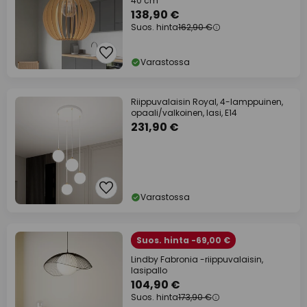
40 cm
138,90 €
Suos. hinta
162,90 €
Varastossa
Riippuvalaisin Royal, 4-lamppuinen,
opaali/valkoinen, lasi, E14
231,90 €
Varastossa
Suos. hinta -69,00 €
Lindby Fabronia -riippuvalaisin,
lasipallo
104,90 €
Suos. hinta
173,90 €