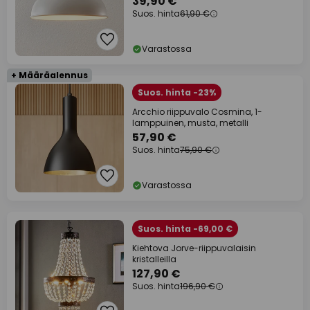
39,90 €
Suos. hinta
61,90 €
Varastossa
+ Määräalennus
Suos. hinta -23%
Arcchio riippuvalo Cosmina, 1-
lamppuinen, musta, metalli
57,90 €
Suos. hinta
75,90 €
Varastossa
Suos. hinta -69,00 €
Kiehtova Jorve-riippuvalaisin
kristalleilla
127,90 €
Suos. hinta
196,90 €