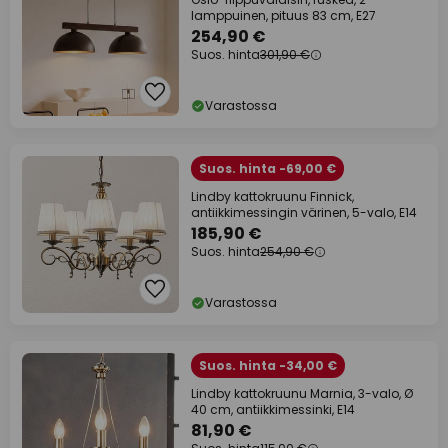
lamppuinen, pituus 83 cm, E27
254,90 €
Suos. hinta
301,90 €
Varastossa
Suos. hinta -69,00 €
Lindby kattokruunu Finnick,
antiikkimessingin värinen, 5-valo, E14
185,90 €
Suos. hinta
254,90 €
Varastossa
Suos. hinta -34,00 €
Lindby kattokruunu Marnia, 3-valo, Ø
40 cm, antiikkimessinki, E14
81,90 €