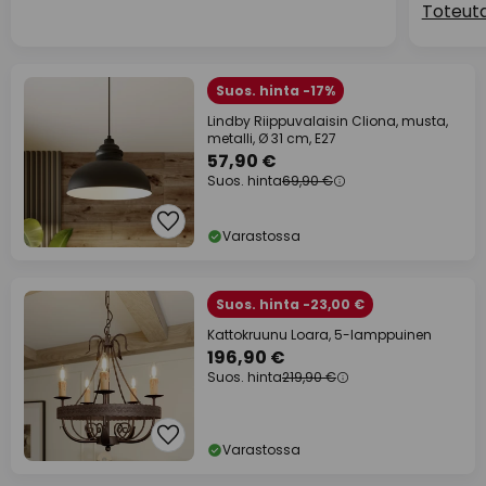
Toteuta
Suos. hinta -17%
Lindby Riippuvalaisin Cliona, musta,
metalli, Ø 31 cm, E27
57,90 €
Suos. hinta
69,90 €
Varastossa
Suos. hinta -23,00 €
Kattokruunu Loara, 5-lamppuinen
196,90 €
Suos. hinta
219,90 €
Varastossa