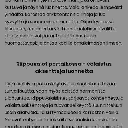
luo harmonisen yleisvaikutelman, joka on avoin,
kutsuva ja täynnä luonnetta. Valo lankeaa lempeästi
ylhäältä, korostaa arkkitehtonisia linjoja ja luo
syvyyttä ja saapumisen tunnetta. Olipa kyseessä
klassinen, moderni tai ylellinen. Huolellisesti valittu
riippuvalaisin voi parantaa tätä huonetta
huomattavasti ja antaa kodille omaleimaisen ilmeen.
Riippuvalot portaikossa - valaistus
aksentteja luonnetta
Hyvin valaistu porraskäytävä ei ainoastaan takaa
turvallisuutta, vaan myös edistää harmonista
tilantuntua. Riippuvalaisimet tarjoavat kohdennettuja
valaistusaksentteja ja tuovat selkeyttä suunnitteluun
usein aliarvioidulla siirtymäalueella kerrosten välillä.
Ne ovat erityisen tehokkaita visuaalisia kohokohtia
monikerroksisissa asuinrakennuksissa, gallerioissa tai