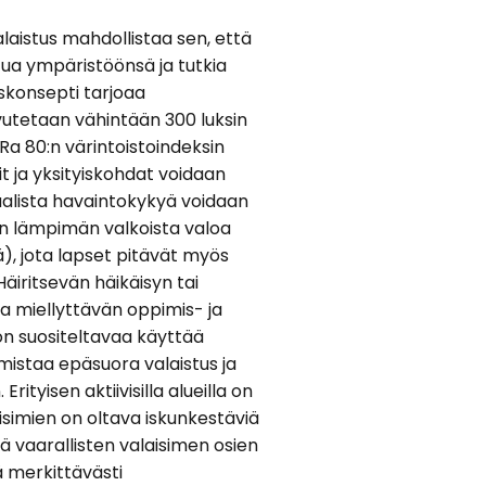
laistus mahdollistaa sen, että
tua ympäristöönsä ja tutkia
uskonsepti tarjoaa
aavutetaan vähintään 300 luksin
Ra 80:n värintoistoindeksin
t ja yksityiskohdat voidaan
uaalista havaintokykyä voidaan
än lämpimän valkoista valoa
ä), jota lapset pitävät myös
Häiritsevän häikäisyn tai
ja miellyttävän oppimis- ja
on suositeltavaa käyttää
rmistaa epäsuora valaistus ja
rityisen aktiivisilla alueilla on
simien on oltava iskunkestäviä
ä vaarallisten valaisimen osien
 merkittävästi