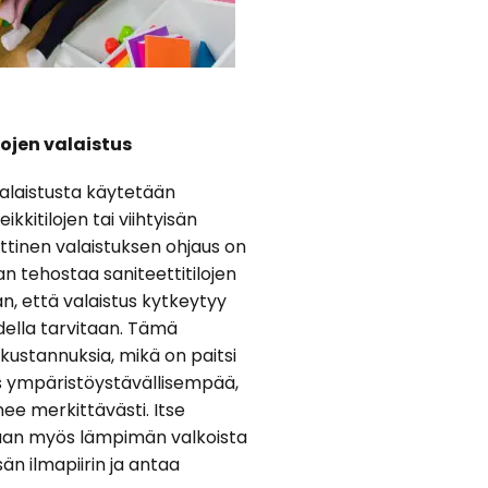
lojen valaistus
valaistusta käytetään
kkitilojen tai viihtyisän
ttinen valaistuksen ohjaus on
aan tehostaa saniteettitilojen
n, että valaistus kytkeytyy
todella tarvitaan. Tämä
ustannuksia, mikä on paitsi
ös ympäristöystävällisempää,
ee merkittävästi. Itse
laan myös lämpimän valkoista
isän ilmapiirin ja antaa