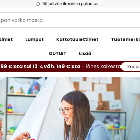
50 päivän ilmainen palautus
simet
Lamput
Kattotuulettimet
Tuotemerki
OUTLET
Lisää
99 €:sta tai 13 % väh. 149 €:sta
- lähes kaikesta
Koodi