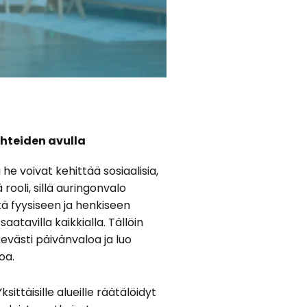
uhteiden avulla
he voivat kehittää sosiaalisia,
 rooli, sillä auringonvalo
kä fyysiseen ja henkiseen
aatavilla kaikkialla. Tällöin
evästi päivänvaloa ja luo
oa.
Yksittäisille alueille räätälöidyt