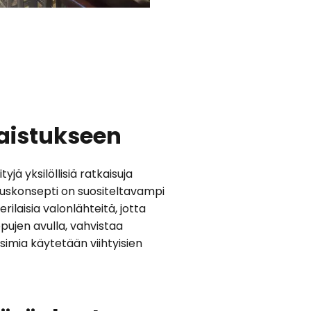
laistukseen
jä yksilöllisiä ratkaisuja
stuskonsepti on suositeltavampi
rilaisia valonlähteitä, jotta
ppujen avulla, vahvistaa
simia käytetään viihtyisien