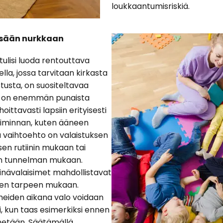
loukkaantumisriskiä.
yisään nurkkaan
tulisi luoda rentouttava
ella, jossa tarvitaan kirkasta
stusta, on suositeltavaa
sa on enemmän punaista
ittavasti lapsiin erityisesti
toiminnan, kuten ääneen
a vaihtoehto on valaistuksen
en rutiinin mukaan tai
in tunnelman mukaan.
inävalaisimet mahdollistavat
en tarpeen mukaan.
aiheiden aikana valo voidaan
 kun taas esimerkiksi ennen
netään. Säätämällä