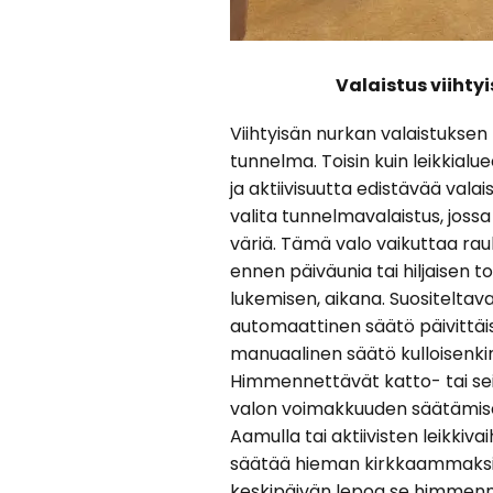
Valaistus viiht
Viihtyisän nurkan valaistuksen 
tunnelma. Toisin kuin leikkialue
ja aktiivisuutta edistävää valai
valita tunnelmavalaistus, jos
väriä. Tämä valo vaikuttaa rauho
ennen päiväunia tai hiljaisen 
lukemisen, aikana. Suositeltav
automaattinen säätö päivittäis
manuaalinen säätö kulloisenk
Himmennettävät katto- tai se
valon voimakkuuden säätämis
Aamulla tai aktiivisten leikkiv
säätää hieman kirkkaammaksi,
keskipäivän lepoa se himmen