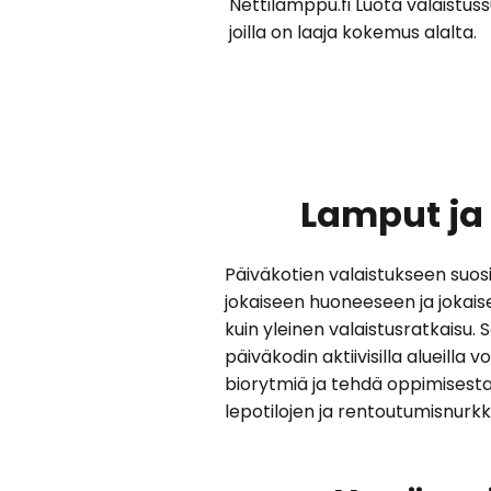
Nettilamppu.fi Luota valaistuss
joilla on laaja kokemus alalta.
Lamput ja 
Päiväkotien valaistukseen suosit
jokaiseen huoneeseen ja jokais
kuin yleinen valaistusratkaisu. 
päiväkodin aktiivisilla alueill
biorytmiä ja tehdä oppimisesta 
lepotilojen ja rentoutumisnurk