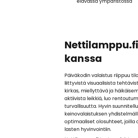
elävässä ympäristössä
Nettilamppu.fi
kanssa
Päiväkodin valaistus riippuu tilo
liittyvistä visuaalisista tehtäv
kirkas, miellyttävä ja häikäise
aktiivista leikkiä, luo rentoutum
turvallisuutta. Hyvin suunnitell
keinovalaistuksen yhdistelmäl
optimaaliset olosuhteet, joill
lasten hyvinvointiin.