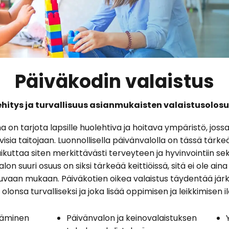
Päiväkodin valaistus
ehitys ja turvallisuus asianmukaisten valaistusolos
on tarjota lapsille huolehtiva ja hoitava ympäristö, jossa 
ivisia taitojaan. Luonnollisella päivänvalolla on tässä tärkeä
ikuttaa siten merkittävästi terveyteen ja hyvinvointiin se
n suuri osuus on siksi tärkeää keittiöissä, sitä ei ole aina s
kuvaan mukaan. Päiväkotien oikea valaistus täydentää järk
 olonsa turvalliseksi ja joka lisää oppimisen ja leikkimisen il
täminen
Päivänvalon ja keinovalaistuksen