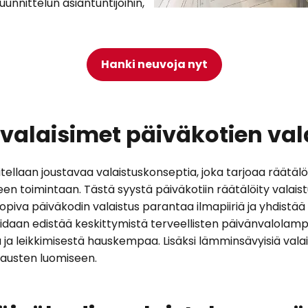
uunnittelun asiantuntijoihin,
Hanki neuvoja nyt
valaisimet päiväkotien va
ellaan joustavaa valaistuskonseptia, joka tarjoaa räätälöity
een toimintaan. Tästä syystä päiväkotiin räätälöity valai
Sopiva päiväkodin valaistus parantaa ilmapiiriä ja yhdistää e
a voidaan edistää keskittymistä terveellisten päivänvalolam
ja leikkimisestä hauskempaa. Lisäksi lämminsävyisiä valai
kausten luomiseen.