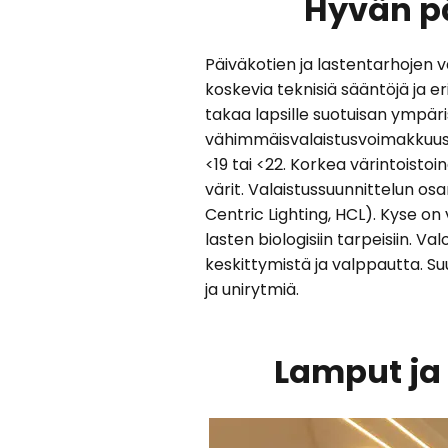
Hyvän p
Päiväkotien ja lastentarhojen 
koskevia teknisiä sääntöjä ja e
takaa lapsille suotuisan ympäri
vähimmäisvalaistusvoimakkuus.
<19 tai <22. Korkea värintoisto
värit. Valaistussuunnittelun o
Centric Lighting, HCL). Kyse o
lasten biologisiin tarpeisiin. V
keskittymistä ja valppautta. 
ja unirytmiä.
Lamput ja 