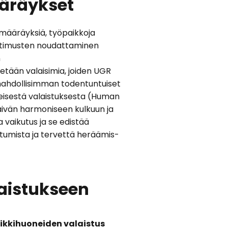
äräykset
 määräyksiä, työpaikkoja
Vaatimusten noudattaminen
n
tään valaisimia, joiden UGR
a mahdollisimman todentuntuiset
keisestä valaistuksesta (Human
äivän harmoniseen kulkuun ja
a vaikutus ja se edistää
tumista ja tervettä heräämis-
laistukseen
ikkihuoneiden valaistus