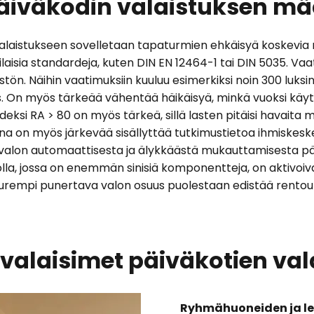
äiväkodin valaistuksen mä
valaistukseen sovelletaan tapaturmien ehkäisyä koskevia
rilaisia standardeja, kuten DIN EN 12464-1 tai DIN 5035. 
stön. Näihin vaatimuksiin kuuluu esimerkiksi noin 300 luksi
 On myös tärkeää vähentää häikäisyä, minkä vuoksi käyte
indeksi RA > 80 on myös tärkeä, sillä lasten pitäisi havait
sana on myös järkevää sisällyttää tutkimustietoa ihmiskes
n valon automaattisesta ja älykkäästä mukauttamisesta p
alolla, jossa on enemmän sinisiä komponentteja, on aktivoiv
Suurempi punertava valon osuus puolestaan edistää rentou
valaisimet päiväkotien va
Ryhmähuoneiden ja le