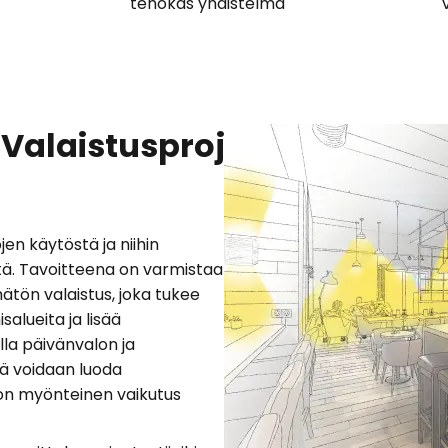
tehokas yhdistelmä
Valaistusprojektisi
jen käytöstä ja niihin
istä. Tavoitteena on varmistaa
mätön valaistus, joka tukee
isalueita ja lisää
ulla päivänvalon ja
lä voidaan luoda
a on myönteinen vaikutus