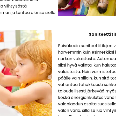
a viihtyisästä
än ja tuntea olonsa siellä
Saniteettiti
Päiväkodin saniteettitilojen 
harvemmin kuin esimerkiksi lei
nurkan valaistusta. Automaa
siksi hyvä valinta, kun halut
valaistusta. Näin varmistetaa
päälle vain silloin, kun sitä 
vähentää tehokkaasti sähkök
taloudellisesti järkevää my
koska energiankulutus vähen
valonlaadun osalta suositel
valon väriä, sillä se luo viihty