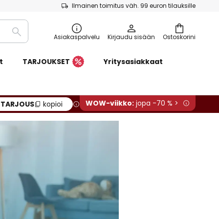
Ilmainen toimitus väh. 99 euron tilauksille
Etsi
Asiakaspalvelu
Kirjaudu sisään
Ostoskorini
t
TARJOUKSET
Yritysasiakkaat
WOW-viikko:
jopa -70 % >
:
TARJOUS
kopioi