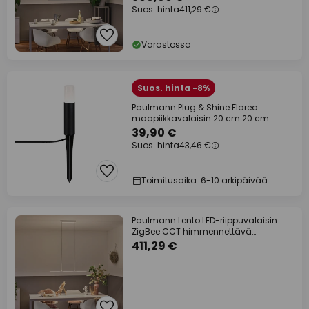
Suos. hinta
411,29 €
Varastossa
Suos. hinta -8%
Paulmann Plug & Shine Flarea
maapiikkavalaisin 20 cm 20 cm
39,90 €
Suos. hinta
43,46 €
Toimitusaika: 6-10 arkipäivää
Paulmann Lento LED-riippuvalaisin
ZigBee CCT himmennettävä
valkoinen
411,29 €