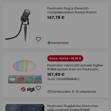
Paulmann Plug & Shine LED-
maapiikkivalaisin Radon Radon
147,76 €
Varastossa
Suos. hinta -15,16 €
Paulmann Velora LED-paneeli ZigBee
RGBW pyöreä Ø 40 cm Paulmann
Velora
157,90 €
Suos. hinta
173,06 €
Toimitusaika: 6-10 arkipäivää
Paulmann Plug&Shine Shira maa
piikki spotlight ZigBee RGBW