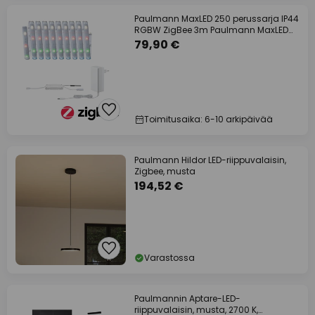
Paulmann MaxLED 250 perussarja IP44
RGBW ZigBee 3m Paulmann MaxLED
250
79,90 €
Toimitusaika: 6-10 arkipäivää
Paulmann Hildor LED-riippuvalaisin,
Zigbee, musta
194,52 €
Varastossa
Paulmannin Aptare-LED-
riippuvalaisin, musta, 2700 K,