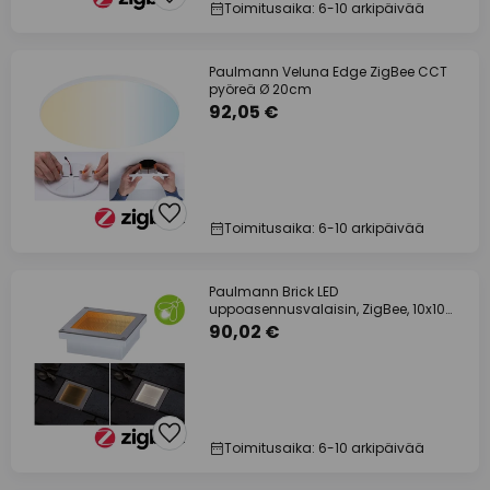
Toimitusaika: 6-10 arkipäivää
Paulmann Veluna Edge ZigBee CCT
pyöreä Ø 20cm
92,05 €
Toimitusaika: 6-10 arkipäivää
Paulmann Brick LED
uppoasennusvalaisin, ZigBee, 10x10
cm
90,02 €
Toimitusaika: 6-10 arkipäivää