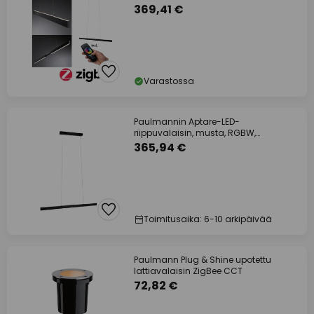
älyvalaisin, himmennettävä
369,41 €
Varastossa
Paulmannin Aptare-LED-
riippuvalaisin, musta, RGBW,
älyvalaisin, himmennettävä.
365,94 €
Toimitusaika: 6-10 arkipäivää
Paulmann Plug & Shine upotettu
lattiavalaisin ZigBee CCT
72,82 €