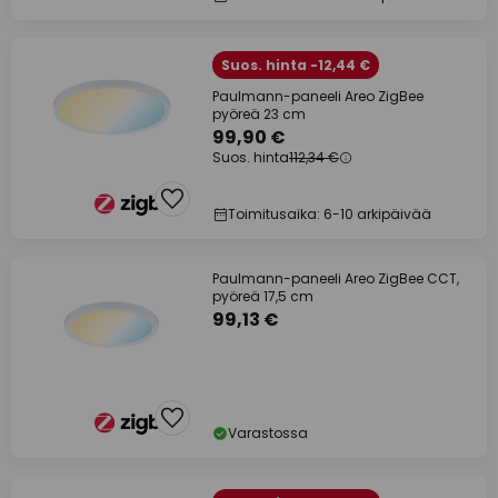
Suos. hinta -12,44 €
Paulmann-paneeli Areo ZigBee
pyöreä 23 cm
99,90 €
Suos. hinta
112,34 €
Toimitusaika: 6-10 arkipäivää
Paulmann-paneeli Areo ZigBee CCT,
pyöreä 17,5 cm
99,13 €
Varastossa