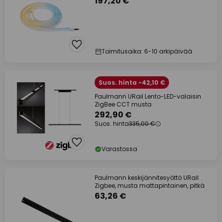
197,20 €
Toimitusaika: 6-10 arkipäivää
Suos. hinta -42,10 €
Paulmann URail Lento-LED-valaisin
ZigBee CCT musta
292,90 €
Suos. hinta
335,00 €
Varastossa
Paulmann keskijännitesyöttö URail
Zigbee, musta mattapintainen, pitkä
63,26 €