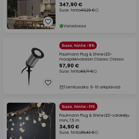
musta
347,90 €
Suos. hinta
411,29 €
Varastossa
Suos. hinta -9%
Paulmann Plug & Shine LED-
maapiikkivalaisin Classic Classic
57,90 €
Suos. hinta
63,71 €
Toimitusaika: 6-10 arkipäivää
Suos. hinta -11%
Paulmann Plug & Shine LED-valoketju
mini, 7,5 m
34,90 €
Suos. hinta
39,42 €