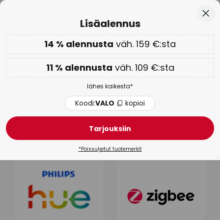
Euroopan suurin tuotemerkkivalikoima
Skip
Sulj
Lisäalennus
to
Content
14 % alennusta
väh. 159 €:sta
Lisäalennus: 11 % väh. 109 €:sta tai 14 % väh. 159 €:sta
-
lähes kaikesta
Koodi:
VALO
kopioi
11 % alennusta
väh. 109 €:sta
Säästöpäivät:
jopa -70 % >
lähes kaikesta*
Älykoti
Koodi:
VALO
kopioi
Älyvalaistus
Älyvalaistus ulos
Älylamput
Älykoti
Tarjouksiin
*Poissuljetut tuotemerkit