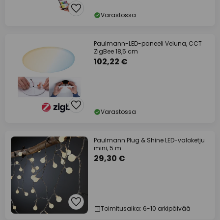
Varastossa
Paulmann-LED-paneeli Veluna, CCT
ZigBee 18,5 cm
102,22 €
Varastossa
Paulmann Plug & Shine LED-valoketju
mini, 5 m
29,30 €
Toimitusaika: 6-10 arkipäivää