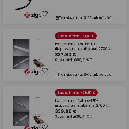
Toimitusaika: 6-10 arkipäivää
Suos. hinta -31,51 €
Paulmannin Aptare-LED-
riippuvalaisin, valkoinen, 2700 K,
älyvalaisin,
337,90 €
Suos. hinta
369,41 €
Toimitusaika: 6-10 arkipäivää
Suos. hinta -29,51 €
Paulmannin Aptare-LED-
riippuvalaisin, alumiini, 2700 K,
älyvalaisin,
339,90 €
Suos. hinta
369,41 €