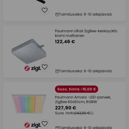
Toimitusaika: 6-10 arkipäivää
Paulmann URail ZigBee-keskisyöttö
kromi mattainen
122,46 €
Toimitusaika: 6-10 arkipäivää
Suos. hinta -15,00 €
Paulmann Amaris -LED-paneeli,
ZigBee 60x60cm, RGBW
227,90 €
Suos. hinta
242,90 €
Toimitusaika: 6-10 arkipäivää