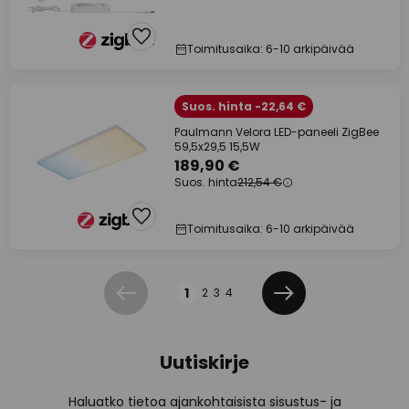
Toimitusaika: 6-10 arkipäivää
Suos. hinta -22,64 €
Paulmann Velora LED-paneeli ZigBee
59,5x29,5 15,5W
189,90 €
Suos. hinta
212,54 €
Toimitusaika: 6-10 arkipäivää
Sivu
1
2
3
4
Edellinen
Seuraava
Uutiskirje
Haluatko tietoa ajankohtaisista sisustus- ja