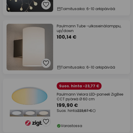
Toimitusaika: 6-10 arkipäivää
Paulmann Tube -ulkoseinälamppu,
up/down
100,14 €
Toimitusaika: 6-10 arkipäivää
Suos. hinta -23,77 €
Paulmann Velora LED-paneeli ZigBee
CCT pyöreä Ø 60 cm
199,90 €
Suos. hinta
223,67 €
Varastossa