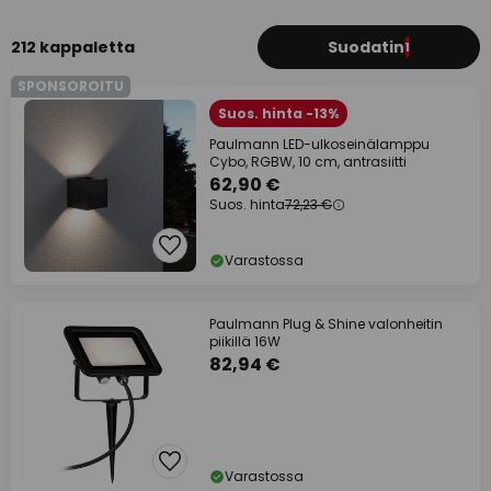
212 kappaletta
Suodatin
1
SPONSOROITU
Suos. hinta -13%
Paulmann LED-ulkoseinälamppu
Cybo, RGBW, 10 cm, antrasiitti
62,90 €
Suos. hinta
72,23 €
Varastossa
Paulmann Plug & Shine valonheitin
piikillä 16W
82,94 €
Varastossa