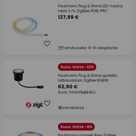
Paulmann Plug & Shine LED-nauha
neon 2 m, ZigBee, RGB, IP67
127,59 €
Toimitusaika: 6-10 arkipäivää
Suos. hinta -13%
Paulmann Plug & Shine upotettu
lattiavalaisin ZigBee RGBW
62,90 €
Suos. hinta
72,82 €
Varastossa
Suos. hinta -9%
Paulmann-paneeli Areo ZigBee