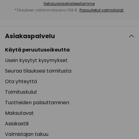
tietosuojaselosteestamme
.
*Tilauksen vähimmäisarvo 109 €.
Poissuljetut valmistajat
.
Asiakaspalvelu
Käytä peruutusoikeutta
Usein kysytyt kysymykset
Seuraa tilauksesi toimitusta
Ota yhteyttä
Toimituskulut
Tuotteiden palauttaminen
Maksutavat
Asiakastili
Valmistajan takuu