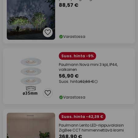
88,57 €
Varastossa
Suos. hinta -9%
Paulmann Nova mini 3 kpl, IP44,
valkoinen
56,90 €
Suos. hinta
62,69 €
Varastossa
Suos. hinta -42,39 €
Paulmann Lento LED-riippuvalaisin
ZigBee CCT himmennettävä kromi
368,90 €