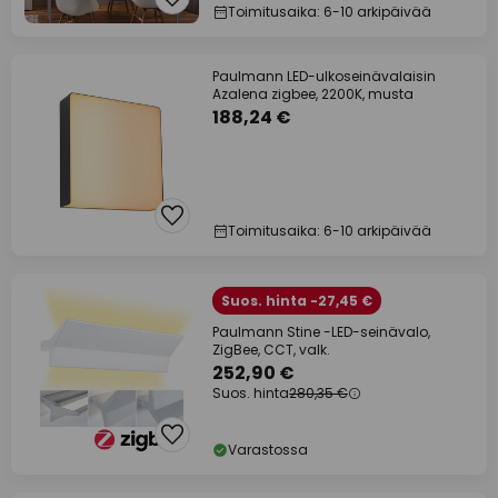
Toimitusaika: 6-10 arkipäivää
Paulmann LED-ulkoseinävalaisin
Azalena zigbee, 2200K, musta
188,24 €
Toimitusaika: 6-10 arkipäivää
Suos. hinta -27,45 €
Paulmann Stine -LED-seinävalo,
ZigBee, CCT, valk.
252,90 €
Suos. hinta
280,35 €
Varastossa