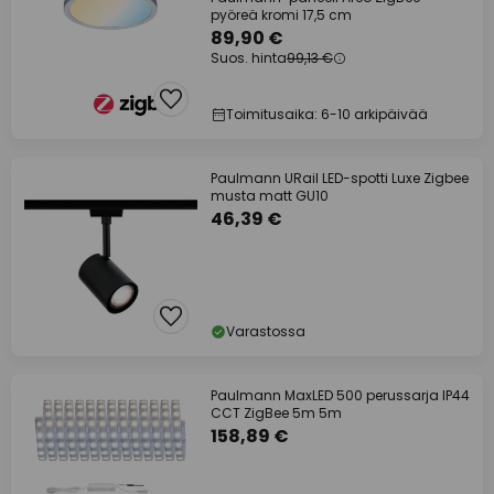
pyöreä kromi 17,5 cm
89,90 €
Suos. hinta
99,13 €
Toimitusaika: 6-10 arkipäivää
Paulmann URail LED-spotti Luxe Zigbee
musta matt GU10
46,39 €
Varastossa
Paulmann MaxLED 500 perussarja IP44
CCT ZigBee 5m 5m
158,89 €