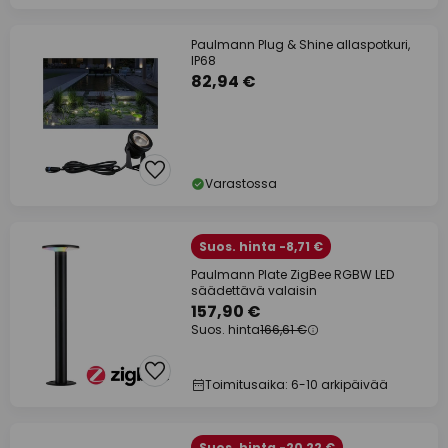
Paulmann Plug & Shine allaspotkuri,
IP68
82,94 €
Varastossa
Suos. hinta -8,71 €
Paulmann Plate ZigBee RGBW LED
säädettävä valaisin
157,90 €
Suos. hinta
166,61 €
Toimitusaika: 6-10 arkipäivää
Suos. hinta -20,22 €