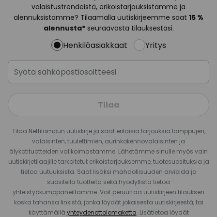
valaistustrendeistä, erikoistarjouksistamme ja
alennuksistamme? Tilaamalla uutiskirjeemme saat
15 %
alennusta*
seuraavasta tilauksestasi.
Henkilöasiakkaat
Yritys
Tilaa
Tilaa Nettilampun uutiskirje ja saat erilaisia tarjouksia lamppujen,
valaisinten, tuulettimien, aurinkokennovalaisinten ja
älykotituotteiden valikoimastamme. Lähetämme sinulle myös vain
uutiskirjetilaajille tarkoitetut erikoistarjouksemme, tuotesuosituksia ja
tietoa uutuuksista. Saat lisäksi mahdollisuuden arvioida ja
suositella tuotteita sekä hyödyllistä tietoa
yhteistyökumppaneiltamme. Voit peruuttaa uutiskirjeen tilauksen
koska tahansa linkistä, jonka löydät jokaisesta uutiskirjeestä, tai
käyttämällä
yhteydenottolomaketta
. Lisätietoa löydät