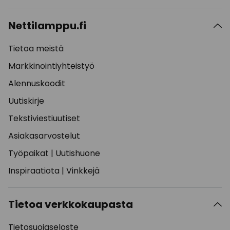
Nettilamppu.fi
Tietoa meistä
Markkinointiyhteistyö
Alennuskoodit
Uutiskirje
Tekstiviestiuutiset
Asiakasarvostelut
Työpaikat
|
Uutishuone
Inspiraatiota
|
Vinkkejä
Tietoa verkkokaupasta
Tietosuojaseloste