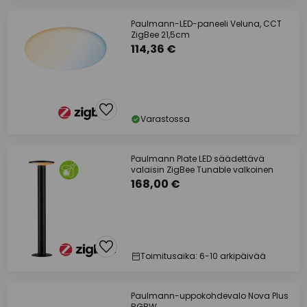
Paulmann-LED-paneeli Veluna, CCT
ZigBee 21,5cm
114,36 €
Varastossa
Paulmann Plate LED säädettävä
valaisin ZigBee Tunable valkoinen
168,00 €
Toimitusaika: 6-10 arkipäivää
Paulmann-uppokohdevalo Nova Plus
RGBW