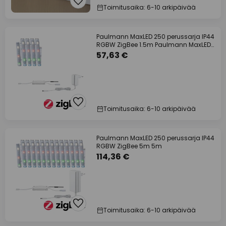
Toimitusaika: 6-10 arkipäivää
Paulmann MaxLED 250 perussarja IP44
RGBW ZigBee 1.5m Paulmann MaxLED
250
57,63 €
Toimitusaika: 6-10 arkipäivää
Paulmann MaxLED 250 perussarja IP44
RGBW ZigBee 5m 5m
114,36 €
Toimitusaika: 6-10 arkipäivää