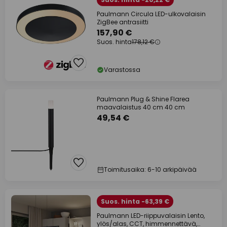
Paulmann Circula LED-ulkovalaisin
ZigBee antrasiitti
157,90 €
Suos. hinta
178,12 €
Varastossa
Paulmann Plug & Shine Flarea
maavalaistus 40 cm 40 cm
49,54 €
Toimitusaika: 6-10 arkipäivää
Suos. hinta -63,39 €
Paulmann LED-riippuvalaisin Lento,
ylös/alas, CCT, himmennettävä,