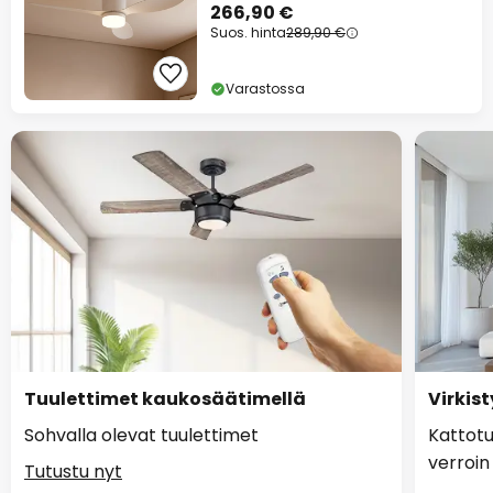
266,90 €
Suos. hinta
289,90 €
Varastossa
Tuulettimet kaukosäätimellä
Virkist
Sohvalla olevat tuulettimet
Kattotu
verroin
Tutustu nyt