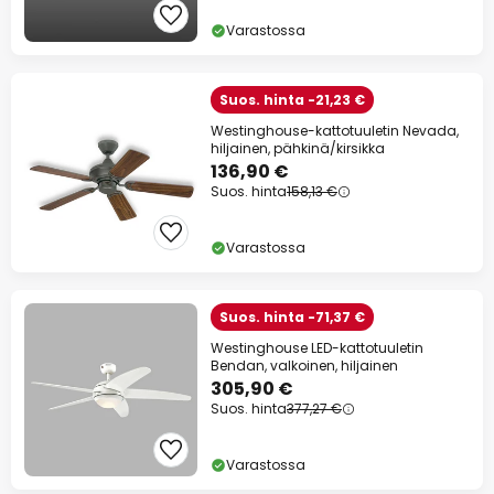
Varastossa
Suos. hinta -21,23 €
Westinghouse-kattotuuletin Nevada,
hiljainen, pähkinä/kirsikka
136,90 €
Suos. hinta
158,13 €
Varastossa
Suos. hinta -71,37 €
Westinghouse LED-kattotuuletin
Bendan, valkoinen, hiljainen
305,90 €
Suos. hinta
377,27 €
Varastossa