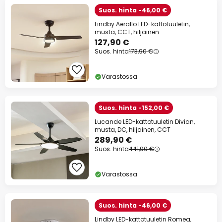
Suos. hinta -46,00 €
Lindby Aerallo LED-kattotuuletin,
musta, CCT, hiljainen
127,90 €
Suos. hinta
173,90 €
Varastossa
Suos. hinta -152,00 €
Lucande LED-kattotuuletin Divian,
musta, DC, hiljainen, CCT
289,90 €
Suos. hinta
441,90 €
Varastossa
Suos. hinta -46,00 €
Lindby LED-kattotuuletin Romea,