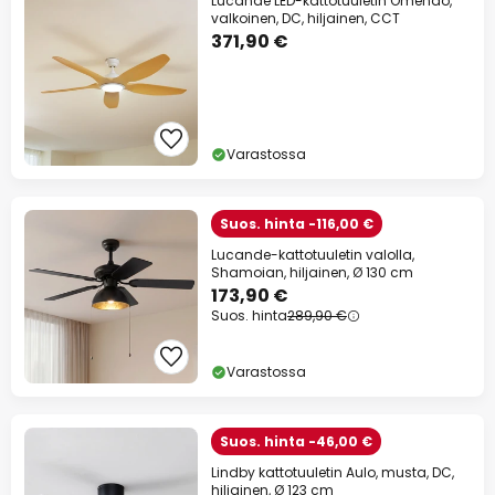
Lucande LED-kattotuuletin Omendo,
valkoinen, DC, hiljainen, CCT
371,90 €
Varastossa
Suos. hinta -116,00 €
Lucande-kattotuuletin valolla,
Shamoian, hiljainen, Ø 130 cm
173,90 €
Suos. hinta
289,90 €
Varastossa
Suos. hinta -46,00 €
Lindby kattotuuletin Aulo, musta, DC,
hiljainen, Ø 123 cm