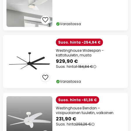
Varastossa
Suos. hinta -254,94 €
Westinghouse Widespan -
kattotuuletin, musta
929,90 €
Suos. hinta
1 184,84 €
Varastossa
Suos. hinta -61,36 €
Westinghouse Bendan –
viisipuolainen tuuletin, valkoinen
231,90 €
Suos. hinta
293,26 €