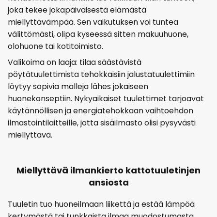
joka tekee jokapäiväisestä elämästä
miellyttävämpää. Sen vaikutuksen voi tuntea
välittömästi, olipa kyseessä sitten makuuhuone,
olohuone tai kotitoimisto.
Valikoima on laaja: tilaa säästävistä
pöytätuulettimista tehokkaisiin jalustatuulettimiin
löytyy sopivia malleja lähes jokaiseen
huonekonseptiin. Nykyaikaiset tuulettimet tarjoavat
käytännöllisen ja energiatehokkaan vaihtoehdon
ilmastointilaitteille, jotta sisäilmasto olisi pysyvästi
miellyttävä.
Miellyttävä ilmankierto kattotuuletinjen
ansiosta
Tuuletin tuo huoneilmaan liikettä ja estää lämpöä
kertymästä tai tunkkaista ilmaa muodostumasta