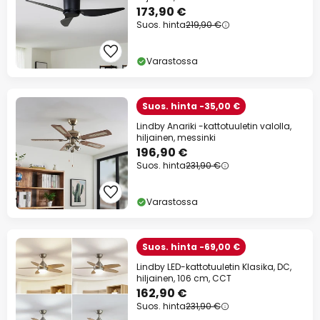
173,90 €
Suos. hinta
219,90 €
Varastossa
Suos. hinta -35,00 €
Lindby Anariki -kattotuuletin valolla,
hiljainen, messinki
196,90 €
Suos. hinta
231,90 €
Varastossa
Suos. hinta -69,00 €
Lindby LED-kattotuuletin Klasika, DC,
hiljainen, 106 cm, CCT
162,90 €
Suos. hinta
231,90 €