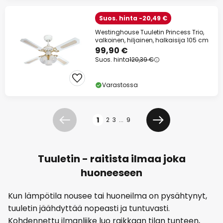
Suos. hinta -20,49 €
Westinghouse Tuuletin Princess Trio,
valkoinen, hiljainen, halkaisija 105 cm
99,90 €
Suos. hinta
120,39 €
Varastossa
Sivu
1
2
3
...
9
Edellinen
Seuraava
Tuuletin - raitista ilmaa joka
huoneeseen
Kun lämpötila nousee tai huoneilma on pysähtynyt,
tuuletin jäähdyttää nopeasti ja tuntuvasti.
Kohdennettu ilmanliike luo raikkaan tilan tunteen,