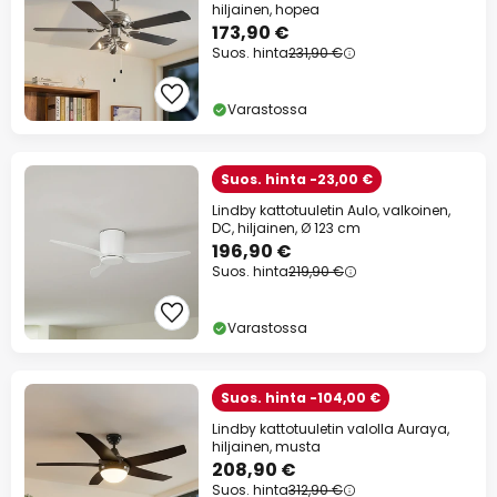
hiljainen, hopea
173,90 €
Suos. hinta
231,90 €
Varastossa
Suos. hinta -23,00 €
Lindby kattotuuletin Aulo, valkoinen,
DC, hiljainen, Ø 123 cm
196,90 €
Suos. hinta
219,90 €
Varastossa
Suos. hinta -104,00 €
Lindby kattotuuletin valolla Auraya,
hiljainen, musta
208,90 €
Suos. hinta
312,90 €