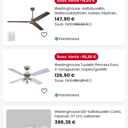
Suos. hinta -18,03 €
Westinghouse -kattotuuletin,
teollisuuskäyttöön, ruskea, hiljainen,
142 cm
147,90 €
Suos. hinta
165,93 €
Varastossa
Suos. hinta -30,30 €
Westinghouse Tuuletin Princess Euro,
3-lamppuinen, hopea/grafiitti
126,90 €
Suos. hinta
157,20 €
Varastossa
Westinghouse LED-kattotuuletin Carla,
hiljainen, 117 cm, valkoinen
396,35 €