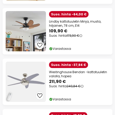
Suos. hinta -64,00 €
Lindby kattotuuletin Minja, musta,
hiljainen, 78 cm, E14
109,90 €
Suos. hinta
173,90 €
Varastossa
Suos. hinta -37,94 €
Westinghouse Bendan -kattotuuletin
valolla, hopea
211,90 €
Suos. hinta
249,84 €
Varastossa