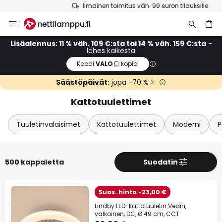
Ilmainen toimitus väh. 99 euron tilauksille
Skip
Sulj
Lisäalennus
to
Content
14 % alennusta
väh. 159 €:sta
Lisäalennus: 11 % väh. 109 €:sta tai 14 % väh. 159 €:sta
-
lähes kaikesta
Koodi:
VALO
kopioi
11 % alennusta
väh. 109 €:sta
Säästöpäivät:
jopa -70 % >
lähes kaikesta*
Kattotuulettimet
Koodi:
VALO
kopioi
Tuuletinvalaisimet
Kattotuulettimet
Moderni
P
Tarjouksiin
*Poissuljetut tuotemerkit
500 kappaletta
Suodatin
Suos. hinta -23,00 €
Lindby LED-kattotuuletin Vedin,
valkoinen, DC, Ø 49 cm, CCT