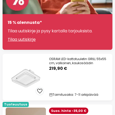
15 % alennusta*
Tilaa uutiskirje ja pysy kartalla tarjouksista.
Tilaa uutiskirje
OSRAM LED-kattotuuletin GRILL 55x55
cm, valkoinen, kaukosäädin
219,90 €
Toimitusaika: 7-11 arkipäivää
Tuoteuutuus
Suos. hinta -35,00 €