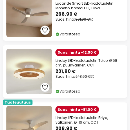
Lucande Smart LED-kattotuuletin
Moneno, hopea, DC, Tuya
266,90 €
Suos. hinta
301,90 €
Varastossa
Suos. hinta -12,00 €
Lindby LED-kattotuuletin Teleo, Ø 58
cm, puunvärinen, CCT
231,90 €
Suos. hinta
243,90 €
Varastossa
Tuoteuutuus
Suos. hinta -81,00 €
Lindby LED-kattotuuletin Briya,
valkoinen, Ø 116 cm, CCT
208,90 €