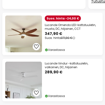
Tutustu
Suos. hinta -24,00 €
Lucande Omendo LED-kattotuuletin,
musta, DC, hiljainen, CCT
347,90 €
Suos. hinta
371,90 €
Varastossa
Lucande Vindur -kattotuuletin,
valkoinen, DC, hiljainen
289,90 €
Varastossa