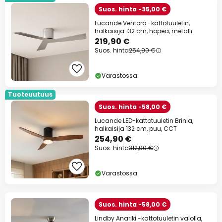
Suos. hinta -35,00 €
Lucande Ventoro -kattotuuletin,
halkaisija 132 cm, hopea, metalli
219,90 €
Suos. hinta
254,90 €
Varastossa
Tuoteuutuus
Suos. hinta -58,00 €
Lucande LED-kattotuuletin Brinia,
halkaisija 132 cm, puu, CCT
254,90 €
Suos. hinta
312,90 €
Varastossa
Suos. hinta -58,00 €
Lindby Anariki -kattotuuletin valolla,