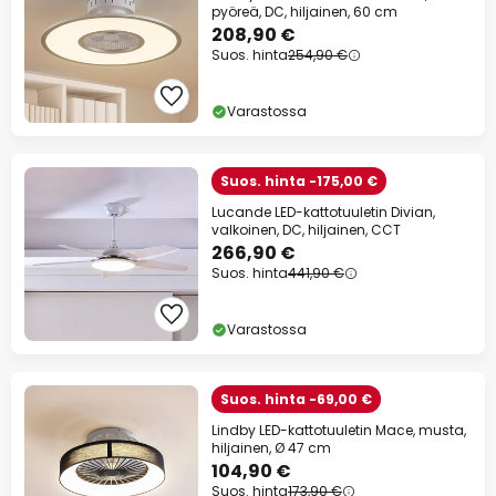
pyöreä, DC, hiljainen, 60 cm
208,90 €
Suos. hinta
254,90 €
Varastossa
Suos. hinta -175,00 €
Lucande LED-kattotuuletin Divian,
valkoinen, DC, hiljainen, CCT
266,90 €
Suos. hinta
441,90 €
Varastossa
Suos. hinta -69,00 €
Lindby LED-kattotuuletin Mace, musta,
hiljainen, Ø 47 cm
104,90 €
Suos. hinta
173,90 €