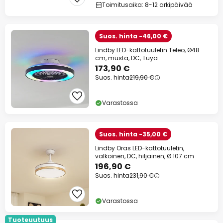
Toimitusaika: 8-12 arkipäivää
Suos. hinta -46,00 €
Lindby LED-kattotuuletin Teleo, Ø48
cm, musta, DC, Tuya
173,90 €
Suos. hinta
219,90 €
Varastossa
Suos. hinta -35,00 €
Lindby Oras LED-kattotuuletin,
valkoinen, DC, hiljainen, Ø 107 cm
196,90 €
Suos. hinta
231,90 €
Varastossa
Tuoteuutuus