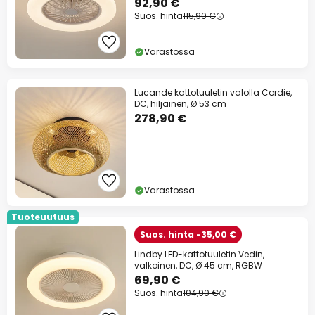
92,90 €
Suos. hinta
115,90 €
Varastossa
Lucande kattotuuletin valolla Cordie,
DC, hiljainen, Ø 53 cm
278,90 €
Varastossa
Tuoteuutuus
Suos. hinta -35,00 €
Lindby LED-kattotuuletin Vedin,
valkoinen, DC, Ø 45 cm, RGBW
69,90 €
Suos. hinta
104,90 €