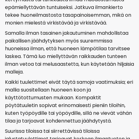
epämiellyttävän tuntuiseksi. Jatkuva ilmankierto
tekee huoneilmastosta tasapainoisemman, mikä on
monien mielestä virkistävää ja virkistävää.
Samalla ilman tasainen jakautuminen mahdollistaa
paikallisen jäähdytyksen myös suuremmissa
huoneissa ilman, että huoneen lämpötilaa tarvitsee
laskea. Tämä luo miellyttävän raikkauden tunteen
ilman vetoa tai melusaastetta, kun käytetään hiljaisia
malleja.
Kaikki tuulettimet eivät täytä samoja vaatimuksia; eri
mallia suositellaan huoneen koon ja
käyttötottumusten mukaan. Kompaktit
pöytätuuletin sopivat erinomaisesti pieniin tiloihin,
kuten työpöydille tai yöpöydille, sillä ne vievät vähän
tilaa ja tarjoavat kohdennettua jäähdytystä.
Suurissa tiloissa tai siirrettävissä tiloissa
jalustatuulettimet tarjoavat korkean ilmantuoton ja