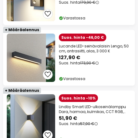
Suos. hinta
179,90 €
Varastossa
+ Määräalennus
Suos. hinta -46,00 €
Lucande LED-seinävalaisin Lengo, 50
cm, antrasiitti, alas, 3 000 K
127,90 €
Suos. hinta
173,90 €
Varastossa
+ Määräalennus
Suos. hinta -10%
Lindby Smart LED-ulkoseinälamppu
Dara, harmaa, kulmikas, CCT RGB,
Tuya
51,90 €
Suos. hinta
57,90 €