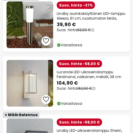
Suos. hinta -37%
Lindby aurinkokäyttöinen LED-lamppu
Aleeza, 61 cm, ruostumaton teräs,
39,90 €
Suos. hinta
63,90 €
Varastossa
Suos. hinta -58,00 €
Lucande LED-ulkoseinälamppu
Ferdinand, valkoinen, metalli, 38 cm
104,90 €
Suos. hinta
162,90 €
Varastossa
+ Määräalennus
Suos. hinta -58,00 €
Lindby LED-ulkoseinälamppu Sherin,