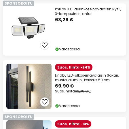
SPONSOROITU
Philips LED-aurinkoseinävalaisin Nysil,
3-lamppuinen, anturi
63,26 €
Varastossa
Suos. hinta -24%
Lindby LED-ulkoseinävalaisin Sakari,
musta, alumiini, korkeus 59 cm
69,90 €
Suos. hinta
92,90 €
Varastossa
SPONSOROITU
Suos. hinta -13%