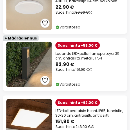
4000 K, halkaisija 34 cm, valkoinen
22,90 €
Suos. hinta
39,90 €
Varastossa
+ Määräalennus
Suos. hinta -59,00 €
Lucande LED-pollarilamppu Leya, 35
cm, antrasiitti, metalli, IP54
92,90 €
Suos. hinta
151,90 €
Varastossa
Suos. hinta -92,00 €
LED-kattovalaisin Henni, IP65, tunnistin,
30x30 cm, antrasiitti, antrasiitti
151,90 €
Suos. hinta
243,90 €