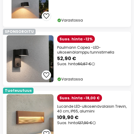
Varastossa
SPONSOROITU
Suos. hinta -12%
Paulmann Capea -LED-
ulkoseinälamppu tunnistimella
52,90 €
Suos. hinta
60,67 €
Varastossa
Tuoteuutuus
Suos. hinta -18,00 €
Lucande LED-ulkoseinävalaisin Trevin,
40 cm, IP65, alumiini
109,90 €
Suos. hinta
127,90 €