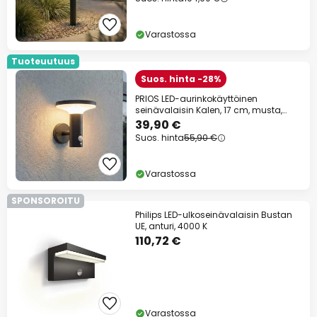
Varastossa
Tuoteuutuus
Suos. hinta -28%
PRIOS LED-aurinkokäyttöinen
seinävalaisin Kalen, 17 cm, musta,
liiketunnistin
39,90 €
Suos. hinta
55,90 €
Varastossa
SPONSOROITU
Philips LED-ulkoseinävalaisin Bustan
UE, anturi, 4000 K
110,72 €
Varastossa