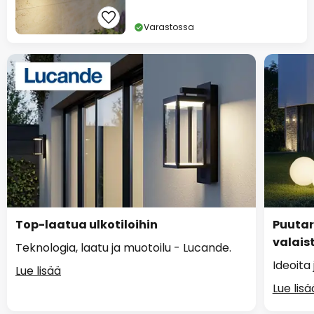
Varastossa
Top-laatua ulkotiloihin
Puutar
valais
Teknologia, laatu ja muotoilu - Lucande.
Ideoita 
Lue lisää
Lue lisä