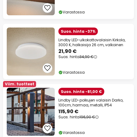
Varastossa
Suos. hinta -37%
Lindby LED-ulkokattovalaisin Kirkola,
3000 K, halkaisija 26 cm, valkoinen
21,90 €
Suos. hinta
34,90 €
Varastossa
Viim. tuotteet
Suos. hinta -81,00 €
Lindby LED-polkujen valaisin Darko,
100cm, harmaa, metalli, IP54
115,90 €
Suos. hinta
196,90 €
Varastossa