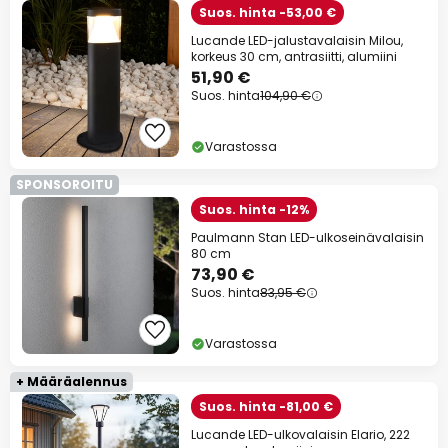
Suos. hinta -53,00 €
Lucande LED-jalustavalaisin Milou,
korkeus 30 cm, antrasiitti, alumiini
51,90 €
Suos. hinta
104,90 €
Varastossa
SPONSOROITU
Suos. hinta -12%
Paulmann Stan LED-ulkoseinävalaisin
80 cm
73,90 €
Suos. hinta
83,95 €
Varastossa
+ Määräalennus
Suos. hinta -81,00 €
Lucande LED-ulkovalaisin Elario, 222