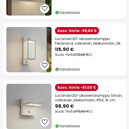
Varastossa
Suos. hinta -58,00 €
Lucande LED-ulkoseinälamppu
Ferdinand, valkoinen, liiketunnistin, 38
cm
115,90 €
Suos. hinta
173,90 €
Varastossa
Suos. hinta -81,00 €
Lucande LED-ulkoseinälamppu Silvan,
valkoinen, liiketunnistin, IP54, 16 cm
98,90 €
Suos. hinta
179,90 €
Varastossa