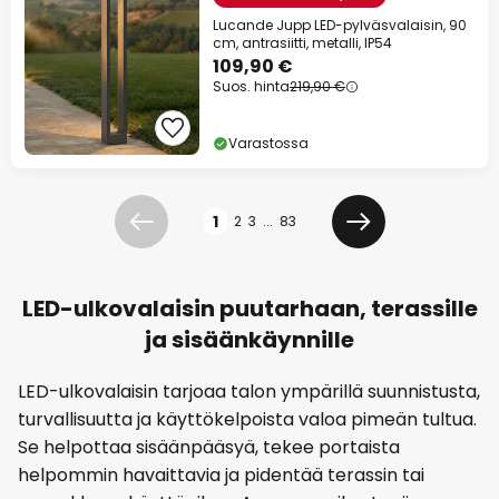
Lucande Jupp LED-pylväsvalaisin, 90
cm, antrasiitti, metalli, IP54
109,90 €
Suos. hinta
219,90 €
Varastossa
Sivu
1
2
3
...
83
Edellinen
Seuraava
LED-ulkovalaisin puutarhaan, terassille
ja sisäänkäynnille
LED-ulkovalaisin tarjoaa talon ympärillä suunnistusta,
turvallisuutta ja käyttökelpoista valoa pimeän tultua.
Se helpottaa sisäänpääsyä, tekee portaista
helpommin havaittavia ja pidentää terassin tai