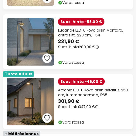
Varastossa
Suos. hinta -58,00 €
Lucande LED-ulkovalaisin Montaro,
antrasiitti, 220 cm, IP54
231,90 €
Suos. hinta
289,90 €
Varastossa
Tuoteuutuus
Suos. hinta -46,00 €
Arcchio LED-ulkovalaisin Nefarius, 250
cm, tummanharmaa, IP65
301,90 €
Suos. hinta
347,90 €
Varastossa
+ Määräalennus