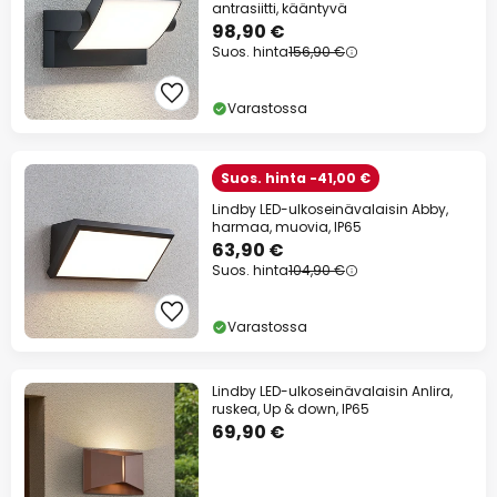
antrasiitti, kääntyvä
98,90 €
Suos. hinta
156,90 €
Varastossa
Suos. hinta -41,00 €
Lindby LED-ulkoseinävalaisin Abby,
harmaa, muovia, IP65
63,90 €
Suos. hinta
104,90 €
Varastossa
Lindby LED-ulkoseinävalaisin Anlira,
ruskea, Up & down, IP65
69,90 €