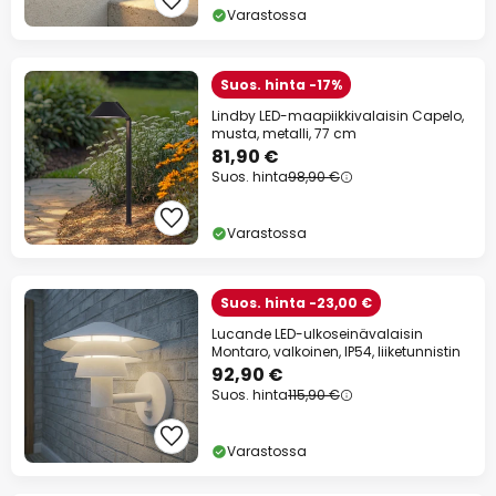
Varastossa
Suos. hinta -17%
Lindby LED-maapiikkivalaisin Capelo,
musta, metalli, 77 cm
81,90 €
Suos. hinta
98,90 €
Varastossa
Suos. hinta -23,00 €
Lucande LED-ulkoseinävalaisin
Montaro, valkoinen, IP54, liiketunnistin
92,90 €
Suos. hinta
115,90 €
Varastossa