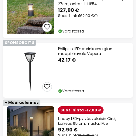
27cm, antrasiitti, IP54
127,90 €
Suos. hinta
162,90 €
Varastossa
SPONSOROITU
Philipsin LED-aurinkoenergian
maapiikkavalo Vapora
42,17 €
Varastossa
+ Määräalennus
Suos. hinta -12,00 €
Lindby LED-pylväsvalaisin Cirel,
korkeus 65 cm, musta, IP65
92,90 €
Suos. hinta
104,90 €