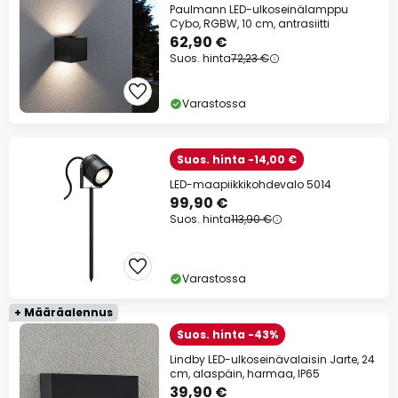
Paulmann LED-ulkoseinälamppu
Cybo, RGBW, 10 cm, antrasiitti
62,90 €
Suos. hinta
72,23 €
Varastossa
Suos. hinta -14,00 €
LED-maapiikkikohdevalo 5014
99,90 €
Suos. hinta
113,90 €
Varastossa
+ Määräalennus
Suos. hinta -43%
Lindby LED-ulkoseinävalaisin Jarte, 24
cm, alaspäin, harmaa, IP65
39,90 €