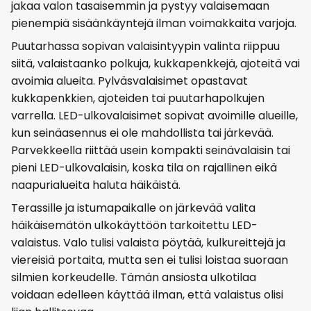
jakaa valon tasaisemmin ja pystyy valaisemaan
pienempiä sisäänkäyntejä ilman voimakkaita varjoja.
Puutarhassa sopivan valaisintyypin valinta riippuu
siitä, valaistaanko polkuja, kukkapenkkejä, ajoteitä vai
avoimia alueita. Pylväsvalaisimet opastavat
kukkapenkkien, ajoteiden tai puutarhapolkujen
varrella. LED-ulkovalaisimet sopivat avoimille alueille,
kun seinäasennus ei ole mahdollista tai järkevää.
Parvekkeella riittää usein kompakti seinävalaisin tai
pieni LED-ulkovalaisin, koska tila on rajallinen eikä
naapurialueita haluta häikäistä.
Terassille ja istumapaikalle on järkevää valita
häikäisemätön ulkokäyttöön tarkoitettu LED-
valaistus. Valo tulisi valaista pöytää, kulkureittejä ja
viereisiä portaita, mutta sen ei tulisi loistaa suoraan
silmien korkeudelle. Tämän ansiosta ulkotilaa
voidaan edelleen käyttää ilman, että valaistus olisi