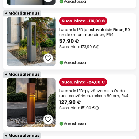
Varastossa
+ Määräalennus
Suos. hinta -116,00 €
Lucande LED jalustavalaisin Pirron, 50
cm, kolmion muotoinen, IP54
57,90 €
Suos. hinta
173,90 €
Varastossa
+ Määräalennus
Suos. hinta -24,00 €
Lucande LED-pylväsvalaisin Oxido,
ruosteenvärinen, korkeus 80 cm, IP44
127,90 €
Suos. hinta
151,90 €
Varastossa
+ Määräalennus