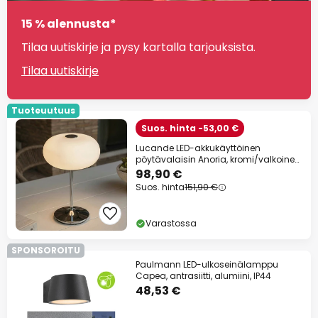
15 % alennusta*
Tilaa uutiskirje ja pysy kartalla tarjouksista.
Tilaa uutiskirje
Tuoteuutuus
Suos. hinta -53,00 €
Lucande LED-akkukäyttöinen
pöytävalaisin Anoria, kromi/valkoinen,
lasi, IP44,
98,90 €
Suos. hinta
151,90 €
Varastossa
SPONSOROITU
Paulmann LED-ulkoseinälamppu
Capea, antrasiitti, alumiini, IP44
48,53 €