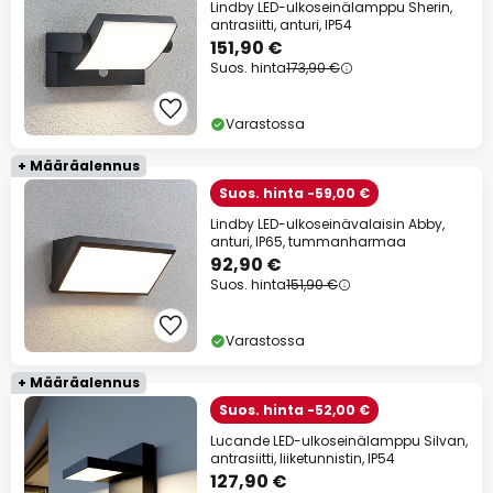
Lindby LED-ulkoseinälamppu Sherin,
antrasiitti, anturi, IP54
151,90 €
Suos. hinta
173,90 €
Varastossa
+ Määräalennus
Suos. hinta -59,00 €
Lindby LED-ulkoseinävalaisin Abby,
anturi, IP65, tummanharmaa
92,90 €
Suos. hinta
151,90 €
Varastossa
+ Määräalennus
Suos. hinta -52,00 €
Lucande LED-ulkoseinälamppu Silvan,
antrasiitti, liiketunnistin, IP54
127,90 €