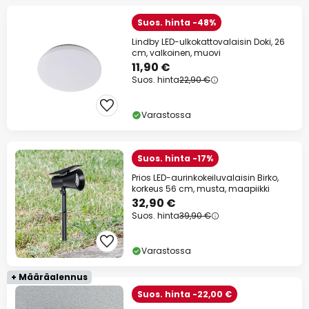
Suos. hinta -48%
Lindby LED-ulkokattovalaisin Doki, 26
cm, valkoinen, muovi
11,90 €
Suos. hinta
22,90 €
Varastossa
Suos. hinta -17%
Prios LED-aurinkokeiluvalaisin Birko,
korkeus 56 cm, musta, maapiikki
32,90 €
Suos. hinta
39,90 €
Varastossa
+ Määräalennus
Suos. hinta -22,00 €