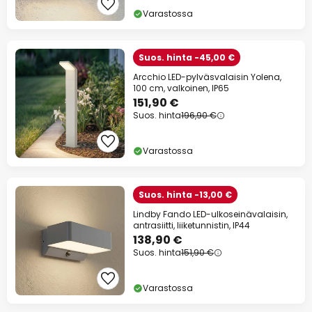
Varastossa
Suos. hinta -45,00 €
Arcchio LED-pylväsvalaisin Yolena,
100 cm, valkoinen, IP65
151,90 €
Suos. hinta
196,90 €
Varastossa
Suos. hinta -13,00 €
Lindby Fando LED-ulkoseinävalaisin,
antrasiitti, liiketunnistin, IP44
138,90 €
Suos. hinta
151,90 €
Varastossa