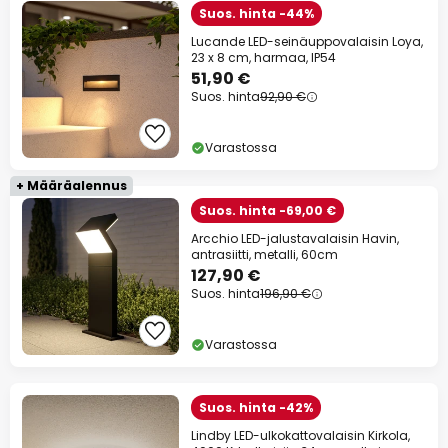
Suos. hinta -44%
Lucande LED-seinäuppovalaisin Loya,
23 x 8 cm, harmaa, IP54
51,90 €
Suos. hinta
92,90 €
Varastossa
+ Määräalennus
Suos. hinta -69,00 €
Arcchio LED-jalustavalaisin Havin,
antrasiitti, metalli, 60cm
127,90 €
Suos. hinta
196,90 €
Varastossa
Suos. hinta -42%
Lindby LED-ulkokattovalaisin Kirkola,