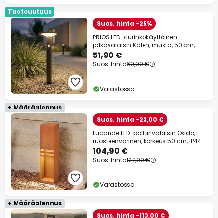
Tuoteuutuus
Suos. hinta -25%
PRIOS LED-aurinkokäyttöinen
jalkavalaisin Kalen, musta, 50 cm,
liiketunnistin
51,90 €
Suos. hinta
69,90 €
Varastossa
+ Määräalennus
Suos. hinta -23,00 €
Lucande LED-pollarivalaisin Oxido,
ruosteenvärinen, korkeus 50 cm, IP44
104,90 €
Suos. hinta
127,90 €
Varastossa
+ Määräalennus
Suos. hinta -110,00 €