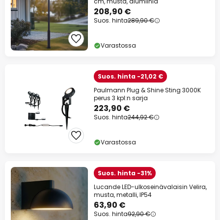
cm, musta, alumiinia
208,90 €
Suos. hinta
289,90 €
Varastossa
Suos. hinta -21,02 €
Paulmann Plug & Shine Sting 3000K
perus 3 kpl:n sarja
223,90 €
Suos. hinta
244,92 €
Varastossa
Suos. hinta -31%
Lucande LED-ulkoseinävalaisin Velira,
musta, metalli, IP54
63,90 €
Suos. hinta
92,90 €