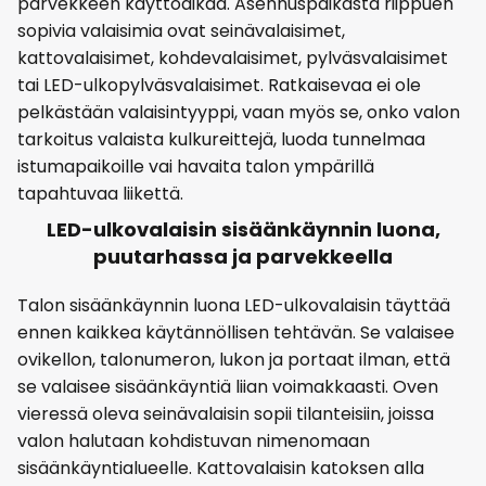
parvekkeen käyttöaikaa. Asennuspaikasta riippuen
sopivia valaisimia ovat seinävalaisimet,
kattovalaisimet, kohdevalaisimet, pylväsvalaisimet
tai LED-ulkopylväsvalaisimet. Ratkaisevaa ei ole
pelkästään valaisintyyppi, vaan myös se, onko valon
tarkoitus valaista kulkureittejä, luoda tunnelmaa
istumapaikoille vai havaita talon ympärillä
tapahtuvaa liikettä.
LED-ulkovalaisin sisäänkäynnin luona,
puutarhassa ja parvekkeella
Talon sisäänkäynnin luona LED-ulkovalaisin täyttää
ennen kaikkea käytännöllisen tehtävän. Se valaisee
ovikellon, talonumeron, lukon ja portaat ilman, että
se valaisee sisäänkäyntiä liian voimakkaasti. Oven
vieressä oleva seinävalaisin sopii tilanteisiin, joissa
valon halutaan kohdistuvan nimenomaan
sisäänkäyntialueelle. Kattovalaisin katoksen alla