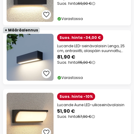
Suos. hinta
69,90 €
Varastossa
+ Määräalennus
Suos. hinta -34,00 €
Lucande LED-seinävalaisin Lengo, 25
cm, antrasiitti, alaspäin suunnattu,
3000K
81,90 €
Suos. hinta
115,90 €
Varastossa
Suos. hinta -10%
Lucande Aune LED-ulkoseinävalaisin
51,90 €
Suos. hinta
57,90 €