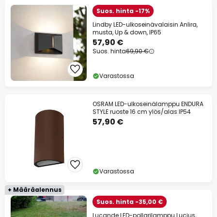
Suos. hinta -17%
Lindby LED-ulkoseinävalaisin Anlira,
musta, Up & down, IP65
57,90 €
Suos. hinta
69,90 €
Varastossa
OSRAM LED-ulkoseinälamppu ENDURA
STYLE ruoste 16 cm ylös/alas IP54
57,90 €
Varastossa
+ Määräalennus
Suos. hinta -35,00 €
Lucande LED-pollarilamppu Lucius,