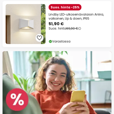
Suos. hinta -25%
Lindby LED-ulkoseinävalaisin Anlira,
valkoinen, Up & down, IP65
51,90 €
Suos. hinta
69,90 €
Varastossa