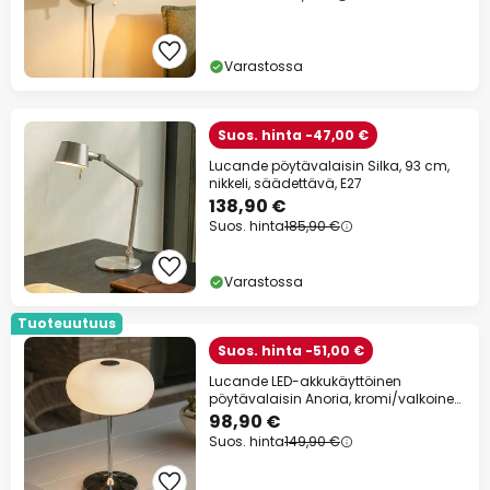
Varastossa
Suos. hinta -47,00 €
Lucande pöytävalaisin Silka, 93 cm,
nikkeli, säädettävä, E27
138,90 €
Suos. hinta
185,90 €
Varastossa
Tuoteuutuus
Suos. hinta -51,00 €
Lucande LED-akkukäyttöinen
pöytävalaisin Anoria, kromi/valkoinen,
lasi, IP44,
98,90 €
Suos. hinta
149,90 €