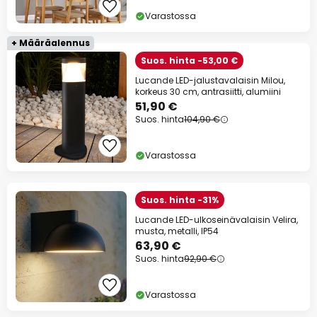
Varastossa
+ Määräalennus
Suos. hinta -53,00 €
Lucande LED-jalustavalaisin Milou,
korkeus 30 cm, antrasiitti, alumiini
51,90 €
Suos. hinta
104,90 €
Varastossa
Suos. hinta -31%
Lucande LED-ulkoseinävalaisin Velira,
musta, metalli, IP54
63,90 €
Suos. hinta
92,90 €
Varastossa