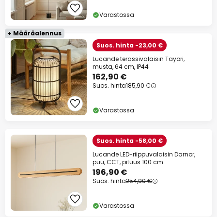
Varastossa
+ Määräalennus
Suos. hinta -23,00 €
Lucande terassivalaisin Tayori,
musta, 64 cm, IP44
162,90 €
Suos. hinta
185,90 €
Varastossa
Suos. hinta -58,00 €
Lucande LED-riippuvalaisin Darnor,
puu, CCT, pituus 100 cm
196,90 €
Suos. hinta
254,90 €
Varastossa