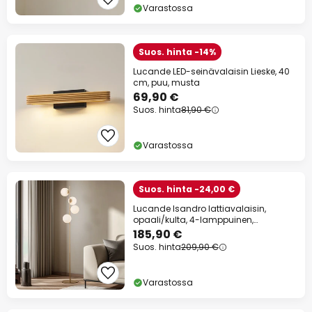
Varastossa
Suos. hinta -14%
Lucande LED-seinävalaisin Lieske, 40
cm, puu, musta
69,90 €
Suos. hinta
81,90 €
Varastossa
Suos. hinta -24,00 €
Lucande Isandro lattiavalaisin,
opaali/kulta, 4-lamppuinen,
lasi/metalli
185,90 €
Suos. hinta
209,90 €
Varastossa