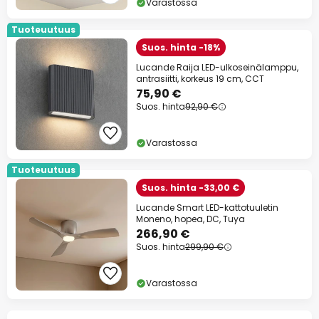
Varastossa
Tuoteuutuus
Suos. hinta -18%
Lucande Raija LED-ulkoseinälamppu,
antrasiitti, korkeus 19 cm, CCT
75,90 €
Suos. hinta
92,90 €
Varastossa
Tuoteuutuus
Suos. hinta -33,00 €
Lucande Smart LED-kattotuuletin
Moneno, hopea, DC, Tuya
266,90 €
Suos. hinta
299,90 €
Varastossa