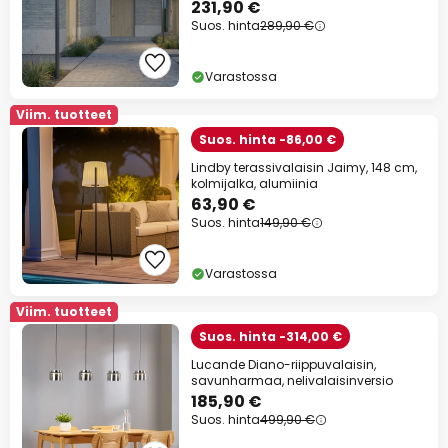
231,90 €
Suos. hinta
289,90 €
Varastossa
Viim. tuotteet
Suos. hinta -86,00 €
Lindby terassivalaisin Jaimy, 148 cm,
kolmijalka, alumiinia
63,90 €
Suos. hinta
149,90 €
Varastossa
Viim. tuotteet
Suos. hinta -314,00 €
Lucande Diano-riippuvalaisin,
savunharmaa, nelivalaisinversio
185,90 €
Suos. hinta
499,90 €