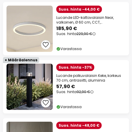
Suos. hinta -44,00 €
Lucande LED-kattovalaisin Neor,
valkoinen, Ø 60 cm, CCT,
himmennettävä
185,90 €
Suos. hinta
229,90 €
Varastossa
+ Määräalennus
Suos. hinta -37%
Lucande polkuvalaisin Keke, korkeus
70 cm, antrasiitti, alumiinia
57,90 €
Suos. hinta
92,90 €
Varastossa
Suos. hinta -48,00 €