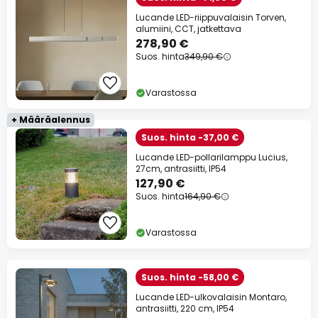
Lucande LED-riippuvalaisin Torven,
alumiini, CCT, jatkettava
278,90 €
Suos. hinta
349,90 €
Varastossa
+ Määräalennus
Suos. hinta -37,00 €
Lucande LED-pollarilamppu Lucius,
27cm, antrasiitti, IP54
127,90 €
Suos. hinta
164,90 €
Varastossa
Suos. hinta -58,00 €
Lucande LED-ulkovalaisin Montaro,
antrasiitti, 220 cm, IP54