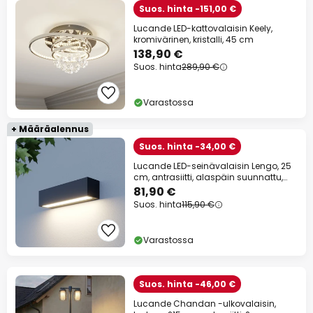
Suos. hinta -151,00 €
Lucande LED-kattovalaisin Keely,
kromivärinen, kristalli, 45 cm
138,90 €
Suos. hinta
289,90 €
Varastossa
+ Määräalennus
Suos. hinta -34,00 €
Lucande LED-seinävalaisin Lengo, 25
cm, antrasiitti, alaspäin suunnattu,
3000K
81,90 €
Suos. hinta
115,90 €
Varastossa
Suos. hinta -46,00 €
Lucande Chandan -ulkovalaisin,