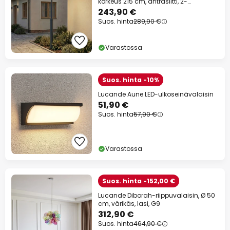
korkeus 215 cm, antrasiitti, 2-
lamppuinen
243,90 €
Suos. hinta
289,90 €
Varastossa
Suos. hinta -10%
Lucande Aune LED-ulkoseinävalaisin
51,90 €
Suos. hinta
57,90 €
Varastossa
Suos. hinta -152,00 €
Lucande Diborah-riippuvalaisin, Ø 50
cm, värikäs, lasi, G9
312,90 €
Suos. hinta
464,90 €