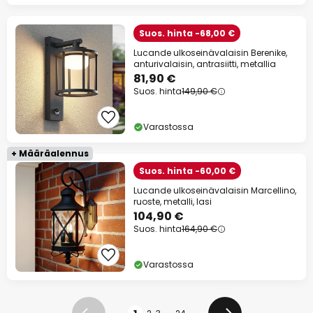
Suos. hinta -68,00 €
Lucande ulkoseinävalaisin Berenike,
anturivalaisin, antrasiitti, metallia
81,90 €
Suos. hinta
149,90 €
Varastossa
+ Määräalennus
Suos. hinta -60,00 €
Lucande ulkoseinävalaisin Marcellino,
ruoste, metalli, lasi
104,90 €
Suos. hinta
164,90 €
Varastossa
Sivu