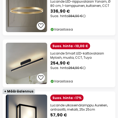
Lucande LED-riippuvalaisin Yonam, Ø
80 cm, 1-lamppuinen, kultainen, CCT
336,90 €
Suos. hinta
384,90 €
Varastossa
Suos. hinta -10,00 €
Lucande Smart LED-kattovalaisin
Mylosh, musta, CCT, Tuya
254,90 €
Suos. hinta
264,90 €
Varastossa
+ Määräalennus
Suos. hinta -17%
Lucande ulkoseinälamppu Aurelien,
antrasiitti, metalli, 25x 25cm
57,90 €