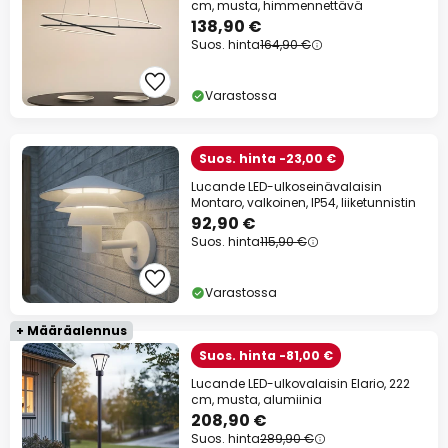
cm, musta, himmennettävä
138,90 €
Suos. hinta
164,90 €
Varastossa
Suos. hinta -23,00 €
Lucande LED-ulkoseinävalaisin
Montaro, valkoinen, IP54, liiketunnistin
92,90 €
Suos. hinta
115,90 €
Varastossa
+ Määräalennus
Suos. hinta -81,00 €
Lucande LED-ulkovalaisin Elario, 222
cm, musta, alumiinia
208,90 €
Suos. hinta
289,90 €