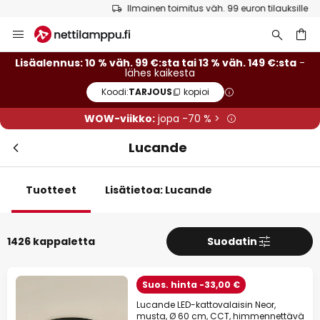
Ilmainen toimitus väh. 99 euron tilauksille
Skip
Sulj
Lisäalennus
to
Content
13 % alennusta
väh. 149 €:sta
Lisäalennus: 10 % väh. 99 €:sta tai 13 % väh. 149 €:sta
-
lähes kaikesta
Koodi:
TARJOUS
kopioi
10 % alennusta
väh. 99 €:sta
WOW-viikko:
jopa -70 % >
lähes kaikesta*
Lucande
Koodi:
TARJOUS
kopioi
Tarjouksiin
Tuotteet
Lisätietoa: Lucande
*Poissuljetut tuotemerkit
1426 kappaletta
Suodatin
Suos. hinta -33,00 €
Lucande LED-kattovalaisin Neor,
musta, Ø 60 cm, CCT, himmennettävä