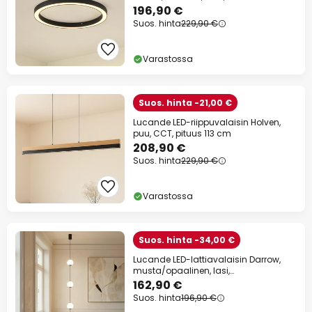
196,90 €
Suos. hinta
229,90 €
Varastossa
Suos. hinta -21,00 €
Lucande LED-riippuvalaisin Holven,
puu, CCT, pituus 113 cm
208,90 €
Suos. hinta
229,90 €
Varastossa
Suos. hinta -34,00 €
Lucande LED-lattiavalaisin Darrow,
musta/opaalinen, lasi,
himmennettävä
162,90 €
Suos. hinta
196,90 €