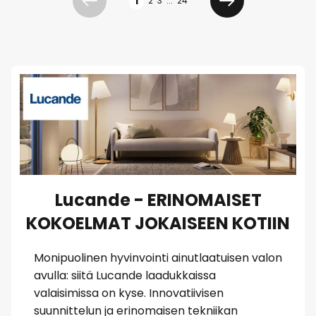
1
2
3
...
24
Edellinen
Seuraava
Lucande - ERINOMAISET
KOKOELMAT JOKAISEEN KOTIIN
Monipuolinen hyvinvointi ainutlaatuisen valon
avulla: siitä Lucande laadukkaissa
valaisimissa on kyse. Innovatiivisen
suunnittelun ja erinomaisen tekniikan