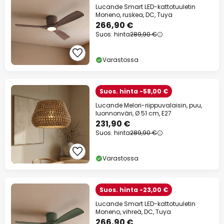
Lucande Smart LED-kattotuuletin
Moneno, ruskea, DC, Tuya
266,90 €
Suos. hinta
289,90 €
Varastossa
Suos. hinta -58,00 €
Lucande Melori-riippuvalaisin, puu,
luonnonväri, Ø 51 cm, E27
231,90 €
Suos. hinta
289,90 €
Varastossa
Suos. hinta -23,00 €
Lucande Smart LED-kattotuuletin
Moneno, vihreä, DC, Tuya
266,90 €