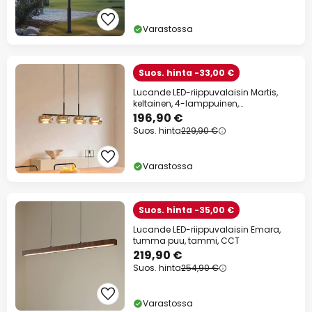
Varastossa
Suos. hinta -33,00 €
Lucande LED-riippuvalaisin Martis,
keltainen, 4-lamppuinen,
himmennettävä
196,90 €
Suos. hinta
229,90 €
Varastossa
Suos. hinta -35,00 €
Lucande LED-riippuvalaisin Emara,
tumma puu, tammi, CCT
219,90 €
Suos. hinta
254,90 €
Varastossa