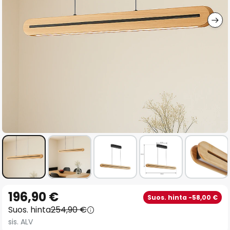
gallery
Skip
196,90 €
Suos. hinta -58,00 €
to
Suos. hinta
254,90 €
the
sis. ALV
beginning