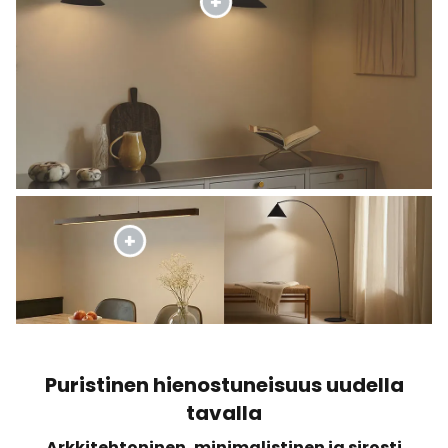
Puristinen hienostuneisuus uudella
tavalla
Arkkitehtoninen, minimalistinen ja sirosti