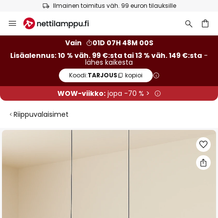
tilauksille
Euroopan suurin tuotemerkkivaliko
Skip
to
Content
Vain
01D 07H 47M 59S
Lisäalennus: 10 % väh. 99 €:sta tai 13 % väh. 149 €:sta
-
lähes kaikesta
Koodi:
TARJOUS
kopioi
WOW-viikko:
jopa -70 % >
Riippuvalaisimet
Skip
to
the
end
of
the
images