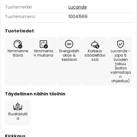
Tuotemerkki
Lucande
Tuotenumero:
10041569
Tuotetiedot
Himmenne
Himmenni
Energiateh
Korkeus
Lucande –
ttävä
n mukana
okas &
säädettävi
jopa 5
kestävä
ssä
vuoden
takuu
(katso
valmistaja
n
ohjeistus)
Täydellinen näihin tiloihin
Ruokailutil
a
Kirkkaus