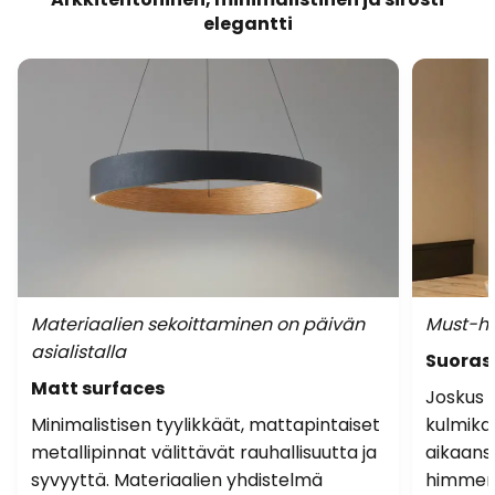
elegantti
Materiaalien sekoittaminen on päivän
Must-ha
asialistalla
Suoras
Matt surfaces
Joskus e
Minimalistisen tyylikkäät, mattapintaiset
kulmika
metallipinnat välittävät rauhallisuutta ja
aikaans
syvyyttä. Materiaalien yhdistelmä
himmenn