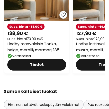
Suos. hinta -35,00 €
Suos. hinta -46,00
138,90 €
127,90 €
Suos. hinta
173,90 €
Suos. hinta
173,90 €
Lindby maavalaisin Tonka,
Lindby lattiavalai
beige, metalli/marmori, 185
musta, metalli, 1
cm, E27
Varastossa
Varastossa
Tiedot
Tied
Samankaltaiset luokat
Himmennettävät ruokapöydän valaisimet
Puu ruokapö