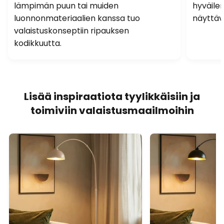
lämpimän puun tai muiden
hyväile
luonnonmateriaalien kanssa tuo
näyttävä
valaistuskonseptiin ripauksen
kodikkuutta.
Lisää inspiraatiota tyylikkäisiin ja
toimiviin valaistusmaailmoihin