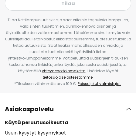
Tilaa
Tilaa Nettilampun uutiskirje ja saat erilaisia tarjouksia lamppujen,
valaisinten, tuulettimien, aurinkokennovalaisinten ja
älykotituotteiden valikoimastamme. Lähetämme sinulle myös vain
uutiskirjetilaajille tarkoitetut erikoistarjouksemme, tuotesuosituksia ja
tietoa uutuuksista. Saat lisäksi mahdollisuuden arvioida ja
suositella tuotteita sekä hyödyllistä tietoa
yhteistyökumppaneiltamme. Voit peruuttaa uutiskirjeen tilauksen
koska tahansa linkistä, jonka löydät jokaisesta uutiskirjeestä, tai
käyttämällä
yhteydenottolomaketta
. Lisätietoa löydät
tietosuojaselosteestamme
.
*Tilauksen vähimmäisarvo 109 €.
Poissuljetut valmistajat
.
Asiakaspalvelu
Käytä peruutusoikeutta
Usein kysytyt kysymykset