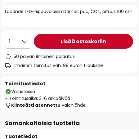
of
Lucande LED-riippuvalaisin Darnor, puu, CCT, pituus 100 cm
the
images
gallery
Lisää ostoskoriin
1
50 päivän ilmainen palautus
Ilmainen toimitus väh. 99 euron tilauksille
Toimitustiedot
Varastossa
Toimitusaika: 3-6 arkipäivää
Kiinteästi asennettu
valonlähde
Samankaltaisia tuotteita
Tuotetiedot