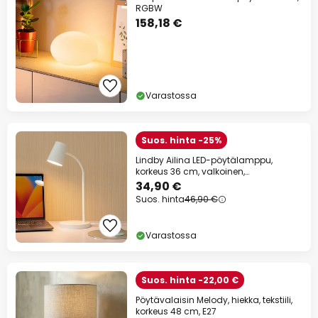
RGBW
158,18 €
Varastossa
Suos. hinta -25%
Lindby Ailina LED-pöytälamppu,
korkeus 36 cm, valkoinen,
himmennettävä
34,90 €
Suos. hinta
46,90 €
Varastossa
Suos. hinta -22,00 €
Pöytävalaisin Melody, hiekka, tekstiili,
korkeus 48 cm, E27