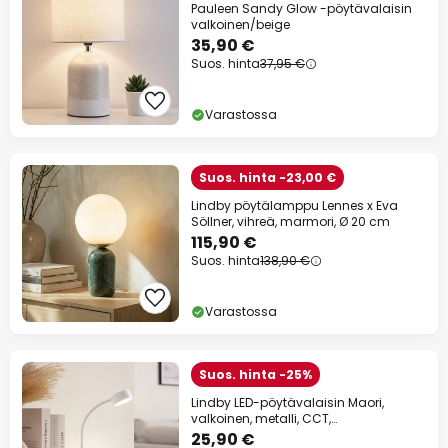
Pauleen Sandy Glow -pöytävalaisin
valkoinen/beige
35,90 €
Suos. hinta
37,95 €
Varastossa
Suos. hinta -23,00 €
Lindby pöytälamppu Lennes x Eva
Söllner, vihreä, marmori, Ø 20 cm
115,90 €
Suos. hinta
138,90 €
Varastossa
Suos. hinta -25%
Lindby LED-pöytävalaisin Maori,
valkoinen, metalli, CCT,
himmennettävä
25,90 €