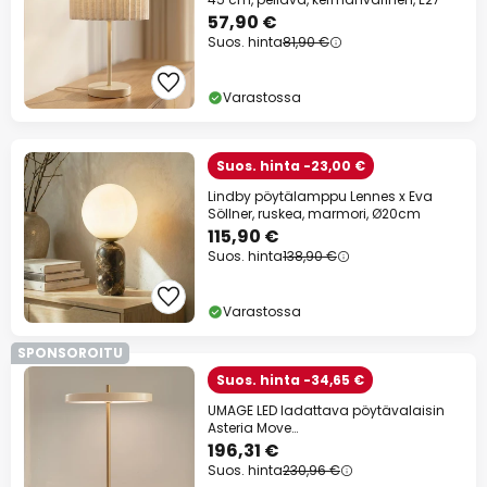
57,90 €
Suos. hinta
81,90 €
Varastossa
Suos. hinta -23,00 €
Lindby pöytälamppu Lennes x Eva
Söllner, ruskea, marmori, Ø20cm
115,90 €
Suos. hinta
138,90 €
Varastossa
SPONSOROITU
Suos. hinta -34,65 €
UMAGE LED ladattava pöytävalaisin
Asteria Move
helmiäisvalkoinen/messinki 31cm
196,31 €
Suos. hinta
230,96 €