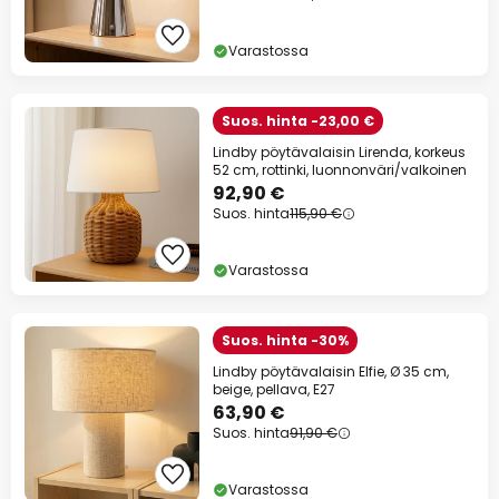
Varastossa
Suos. hinta -23,00 €
Lindby pöytävalaisin Lirenda, korkeus
52 cm, rottinki, luonnonväri/valkoinen
92,90 €
Suos. hinta
115,90 €
Varastossa
Suos. hinta -30%
Lindby pöytävalaisin Elfie, Ø 35 cm,
beige, pellava, E27
63,90 €
Suos. hinta
91,90 €
Varastossa