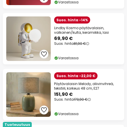
Varastossa
Suos. hinta -14%
Lindby Kosmo pöytävalaisin,
valkoinen/kulta, keramiikka, lasi
69,90 €
Suos. hinta
81,90 €
Varastossa
Suos. hinta -22,00 €
Pöytävalaisin Melody, oliivinvihreä,
tekstiili, korkeus 48 cm, E27
151,90 €
Suos. hinta
173,90 €
Varastossa
Tuoteuutuus