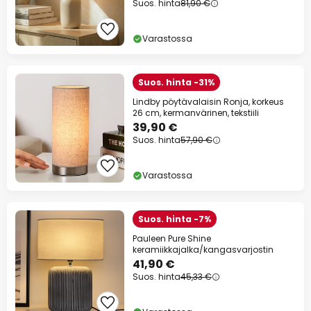
Suos. hinta
81,90 €
Varastossa
Suos. hinta -31%
Lindby pöytävalaisin Ronja, korkeus
26 cm, kermanvärinen, tekstiili
39,90 €
Suos. hinta
57,90 €
Varastossa
Suos. hinta -7%
Pauleen Pure Shine
keramiikkajalka/kangasvarjostin
41,90 €
Suos. hinta
45,33 €