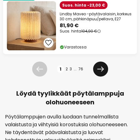
Suos. hinta -23,00 €
Lindby Maveo -pöytävalaisin, korkeus
30 cm, pähkinäpuu/pellava, E27
81,90 €
Suos. hinta
104,90 €
Varastossa
Sivu
1
2
3
...
76
Edellinen
Seuraava
Löydä tyylikkäät pöytälamppuja
olohuoneeseen
Pöytälamppujen avulla luodaan tunnelmallista
valaistusta ja viihtyisiä korostuksia olohuoneeseen.
Ne täydentävät päävalaistusta ja luovat