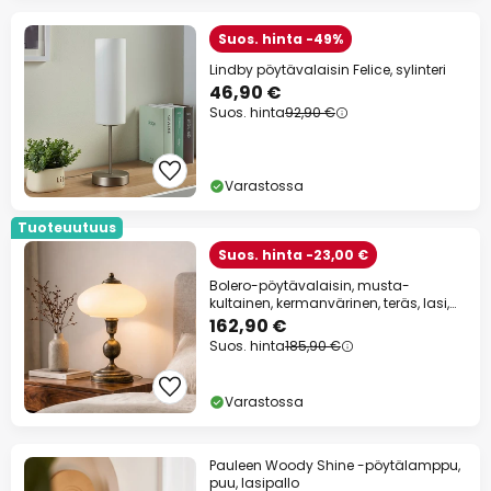
Suos. hinta -49%
Lindby pöytävalaisin Felice, sylinteri
46,90 €
Suos. hinta
92,90 €
Varastossa
Tuoteuutuus
Suos. hinta -23,00 €
Bolero-pöytävalaisin, musta-
kultainen, kermanvärinen, teräs, lasi,
E14
162,90 €
Suos. hinta
185,90 €
Varastossa
Pauleen Woody Shine -pöytälamppu,
puu, lasipallo