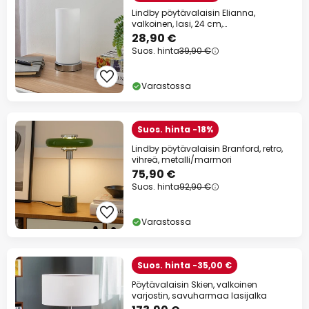
Lindby pöytävalaisin Elianna,
valkoinen, lasi, 24 cm,
himmennettävä, E14
28,90 €
Suos. hinta
39,90 €
Varastossa
Suos. hinta -18%
Lindby pöytävalaisin Branford, retro,
vihreä, metalli/marmori
75,90 €
Suos. hinta
92,90 €
Varastossa
Suos. hinta -35,00 €
Pöytävalaisin Skien, valkoinen
varjostin, savuharmaa lasijalka