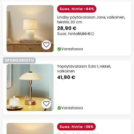
Suos. hinta -44%
Lindby pöytävalaisin Jone, valkoinen,
tekstiili, 30 cm
28,90 €
Suos. hinta
51,90 €
Varastossa
SPONSOROITU
Yöpöytävalaisin Solo 1, nikkeli,
valkoinen
41,90 €
Varastossa
Suos. hinta -36%