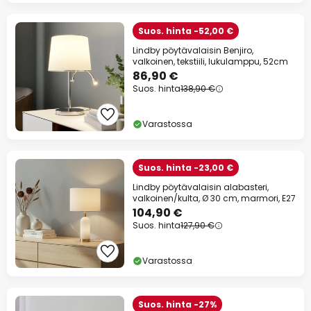
Suos. hinta -52,00 €
Lindby pöytävalaisin Benjiro,
valkoinen, tekstiili, lukulamppu, 52cm
86,90 €
Suos. hinta
138,90 €
Varastossa
Suos. hinta -23,00 €
Lindby pöytävalaisin alabasteri,
valkoinen/kulta, Ø 30 cm, marmori, E27
104,90 €
Suos. hinta
127,90 €
Varastossa
Suos. hinta -27%