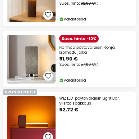
Suos. hinta
92,90 €
Varastossa
Suos. hinta -10%
Harmaa pöytävalaisin Ronja,
kromattu jalka
51,90 €
Suos. hinta
57,90 €
Varastossa
SPONSOROITU
WiZ LED-pöytävalaisin Light Bar,
yksittäispakkaus
52,72 €