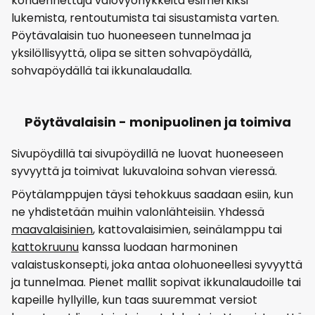
kohdennettuja valovyöhykkeitä esimerkiksi
lukemista, rentoutumista tai sisustamista varten.
Pöytävalaisin tuo huoneeseen tunnelmaa ja
yksilöllisyyttä, olipa se sitten sohvapöydällä,
sohvapöydällä tai ikkunalaudalla.
Pöytävalaisin - monipuolinen ja toimiva
Sivupöydillä tai sivupöydillä ne luovat huoneeseen
syvyyttä ja toimivat lukuvaloina sohvan vieressä.
Pöytälamppujen täysi tehokkuus saadaan esiin, kun
ne yhdistetään muihin valonlähteisiin. Yhdessä
maavalaisinien
, kattovalaisimien, seinälamppu tai
kattokruunu
kanssa luodaan harmoninen
valaistuskonsepti, joka antaa olohuoneellesi syvyyttä
ja tunnelmaa. Pienet mallit sopivat ikkunalaudoille tai
kapeille hyllyille, kun taas suuremmat versiot