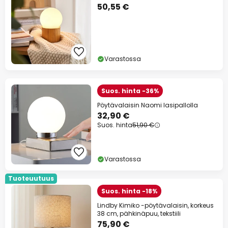
50,55 €
Varastossa
Suos. hinta -36%
Pöytävalaisin Naomi lasipallolla
32,90 €
Suos. hinta
51,90 €
Varastossa
Tuoteuutuus
Suos. hinta -18%
Lindby Kimiko -pöytävalaisin, korkeus
38 cm, pähkinäpuu, tekstiili
75,90 €