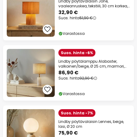
Lindby pöytävalaisin Jone,
vaaleanruskea, tekstiili, 30 cm korkea,
E27
32,90 €
Suos. hinta
51,90 €
Varastossa
Suos. hinta -6%
Lindby pöytälamppu Alabaster,
valkoinen/beige, Ø 25 cm, marmori,
E27
86,90 €
Suos. hinta
92,90 €
Varastossa
Suos. hinta -7%
Lindby pöytävalaisin Lennes, beige,
lasi, Ø 20 cm
75,90 €