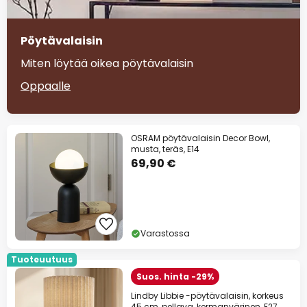
Pöytävalaisin
Miten löytää oikea pöytävalaisin
Oppaalle
OSRAM pöytävalaisin Decor Bowl,
musta, teräs, E14
69,90 €
Varastossa
Tuoteuutuus
Suos. hinta -29%
Lindby Libbie -pöytävalaisin, korkeus
45 cm, pellava, kermanvärinen, E27