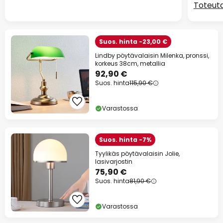
Toteuta
Suos. hinta -23,00 €
Lindby pöytävalaisin Milenka, pronssi,
korkeus 38cm, metallia
92,90 €
Suos. hinta
115,90 €
Varastossa
Suos. hinta -7%
Tyylikäs pöytävalaisin Jolie,
lasivarjostin
75,90 €
Suos. hinta
81,90 €
Varastossa