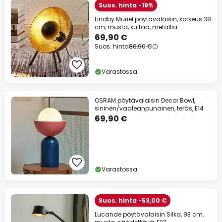
Suos. hinta -19%
Lindby Muriel pöytävalaisin, korkeus 38
cm, musta, kultaa, metallia
69,90 €
Suos. hinta
86,90 €
Varastossa
OSRAM pöytävalaisin Decor Bowl,
sininen/vaaleanpunainen, teräs, E14
69,90 €
Varastossa
Suos. hinta -53,00 €
Lucande pöytävalaisin Silka, 93 cm,