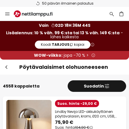
Ilmainen toimitus väh. 99 euron tilauksille
Skip
Sulj
Lisäalennus
to
Content
13 % alennusta
väh. 149 €:sta
Vain
02D 18H 36M 42S
Lisäalennus: 10 % väh. 99 €:sta tai 13 % väh. 149 €:sta
-
lähes kaikesta
10 % alennusta
väh. 99 €:sta
Koodi:
TARJOUS
kopioi
lähes kaikesta*
WOW-viikko:
jopa -70 % >
Koodi:
TARJOUS
kopioi
Pöytävalaisimet olohuoneeseen
Tarjouksiin
4558 kappaletta
Suodatin
*Poissuljetut tuotemerkit
Suos. hinta -29,00 €
Lindby Nevijo LED-akkukäyttöinen
pöytävalaisin, kromi, Ø20 cm, USB,
himmennin
75,90 €
Suos. hinta
104,90 €