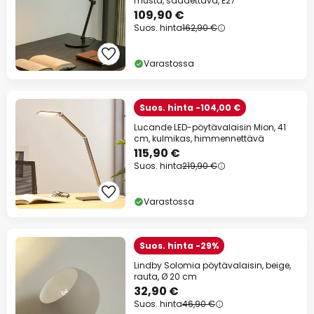
musta, säädettävä, E27
109,90 €
Suos. hinta
162,90 €
Varastossa
Suos. hinta -104,00 €
Lucande LED-pöytävalaisin Mion, 41
cm, kulmikas, himmennettävä
115,90 €
Suos. hinta
219,90 €
Varastossa
Suos. hinta -29%
Lindby Solomia pöytävalaisin, beige,
rauta, Ø 20 cm
32,90 €
Suos. hinta
46,90 €