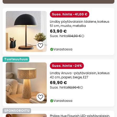
Suos. hinta -41,00 €
Lindby pöytävalaisin Idalene, korkeus
51 cm, musta, metallia
63,90 €
Suos. hinta
104,90 €
Varastossa
Tuoteuutuus
Suos. hinta -24%
Lindby Anuva -pöytävalaisin, korkeus
42 cm, paperi, beige, E27
69,90 €
Suos. hinta
92,90 €
Varastossa
SPONSOROITU
Philips Hue Flourish LED-pöytävalaisin,