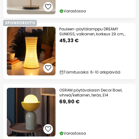
Varastossa
SPONSOROITU
Pauleen-pöytälamppu DREAMY
SUNKISS, valkoinen, korkeus 29 cm,
posliini
45,33 €
Toimitusaika: 6-10 arkipäivää
OSRAM pöytävalaisin Decor Bowl,
vihreä/keltainen, teräs, E14
69,90 €
Varastossa