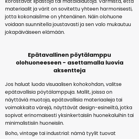
korostavat lipastoja tai matalalautoja. Varmista, että
materiaalit ja värit on sovitettu yhteen harmonisesti,
jotta kokonaisilme on yhtenäinen. Näin olohuone
voidaan suunnitella joustavasti ja sen valo mukautuu
jokapäiväiseen elämään.
Epätavallinen pöytälamppu
olohuoneeseen - asettamalla luovia
aksentteja
Jos haluat luoda visuaalisen kohokohdan, valitse
epätavallisia pöytälamppuja. Mallit, joissa on
näyttäviä muotoja, epätavallisia materiaaleja tai
voimakkaita värejä, näyttävät design-esineiltä, jotka
sopivat erinomaisesti yksinkertaisiin huonekaluihin tai
minimalistisiin huoneisiin.
Boho, vintage tai industrial: nämä tyylit tuovat