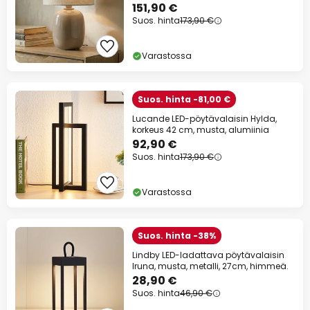
151,90 €
Suos. hinta
173,90 €
Varastossa
Suos. hinta -81,00 €
Lucande LED-pöytävalaisin Hylda,
korkeus 42 cm, musta, alumiinia
92,90 €
Suos. hinta
173,90 €
Varastossa
Suos. hinta -38%
Lindby LED-ladattava pöytävalaisin
Iruna, musta, metalli, 27cm, himmeä.
28,90 €
Suos. hinta
46,90 €