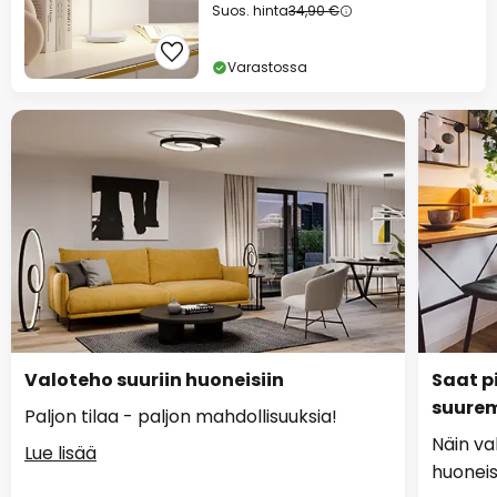
Suos. hinta
34,90 €
Varastossa
Valoteho suuriin huoneisiin
Saat p
suure
Paljon tilaa - paljon mahdollisuuksia!
Näin va
Lue lisää
huoneis