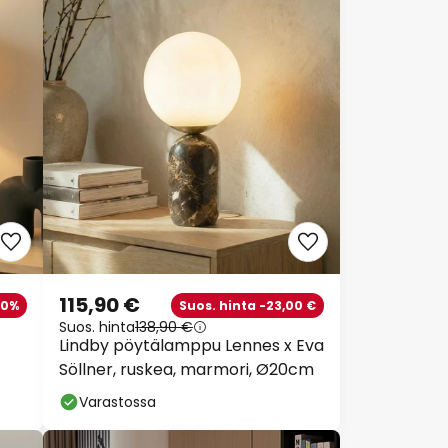
115,90 €
30%
Suos. hinta -23,00 €
Suos. hinta
138,90 €
Lindby pöytälamppu Lennes x Eva
Söllner, ruskea, marmori, Ø20cm
Varastossa