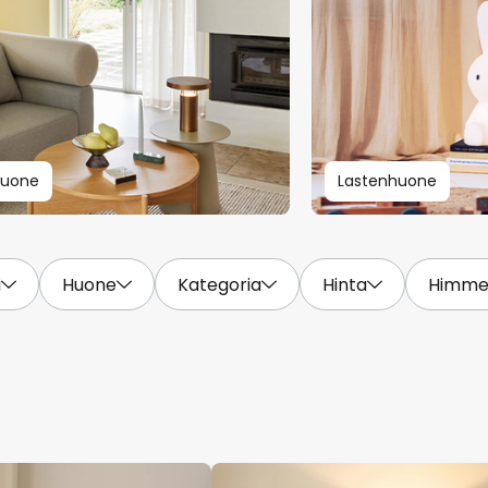
huone
Lastenhuone
i
Huone
Kategoria
Hinta
Himme