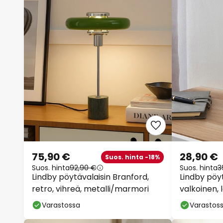
75,90 €
28,90 €
Suos. hinta -18%
Suos. hinta
92,90 €
Suos. hinta
3
Lindby pöytävalaisin Branford,
Lindby pöyt
retro, vihreä, metalli/marmori
valkoinen, 
himmennet
Varastossa
Varastos