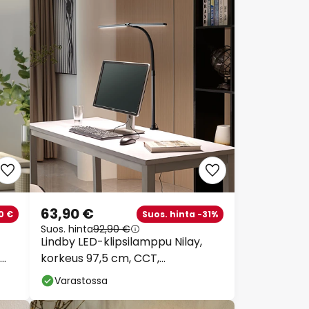
63,90 €
0 €
Suos. hinta -31%
Suos. hinta
92,90 €
Lindby LED-klipsilamppu Nilay,
korkeus 97,5 cm, CCT,
kotitoimisto
Varastossa