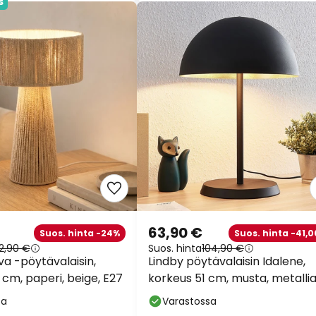
s
63,90 €
Suos. hinta -24%
Suos. hinta -41,0
2,90 €
Suos. hinta
104,90 €
va -pöytävalaisin,
Lindby pöytävalaisin Idalene,
cm, paperi, beige, E27
korkeus 51 cm, musta, metalli
sa
Varastossa