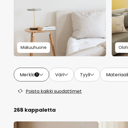
Makuuhuone
Olo
Merkki
Väri
Tyyli
Materiaal
1
Poista kaikki suodattimet
268 kappaletta