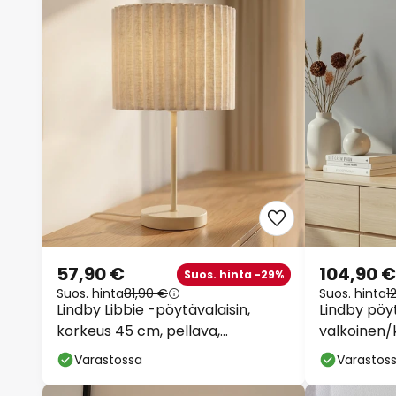
57,90 €
104,90 €
Suos. hinta -29%
Suos. hinta
81,90 €
Suos. hinta
1
Lindby Libbie -pöytävalaisin,
Lindby pöyt
korkeus 45 cm, pellava,
valkoinen/
kermanvärinen, E27
marmori, E
Varastossa
Varastos