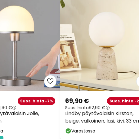
69,90 €
Suos. hinta -7%
Suos. hinta -
1,90 €
Suos. hinta
92,90 €
ytävalaisin Jolie,
Lindby pöytävalaisin Kirstan,
n
beige, valkoinen, lasi, kivi, 33 c
sa
Varastossa