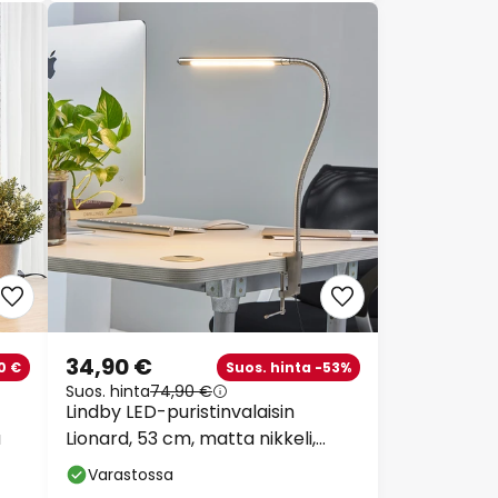
34,90 €
0 €
Suos. hinta -53%
Suos. hinta
74,90 €
Lindby LED-puristinvalaisin
a
Lionard, 53 cm, matta nikkeli,
metallia
Varastossa