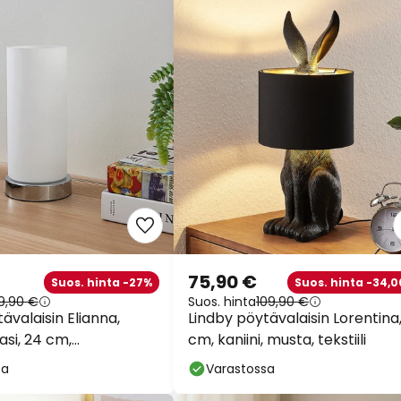
75,90 €
Suos. hinta -27%
Suos. hinta -34,0
9,90 €
Suos. hinta
109,90 €
ävalaisin Elianna,
Lindby pöytävalaisin Lorentina
lasi, 24 cm,
cm, kaniini, musta, tekstiili
tävä, E14
sa
Varastossa