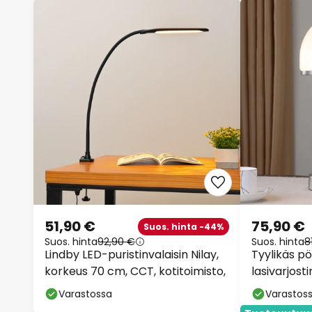
51,90 €
75,90 €
Suos. hinta -44%
Suos. hinta
92,90 €
Suos. hinta
8
Lindby LED-puristinvalaisin Nilay,
Tyylikäs pö
korkeus 70 cm, CCT, kotitoimisto,
lasivarjosti
Varastossa
Varastos