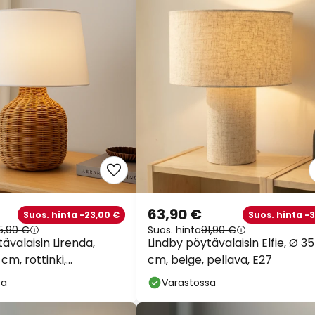
63,90 €
Suos. hinta -23,00 €
Suos. hinta -
15,90 €
Suos. hinta
91,90 €
ävalaisin Lirenda,
Lindby pöytävalaisin Elfie, Ø 35
cm, rottinki,
cm, beige, pellava, E27
i/valkoinen
sa
Varastossa