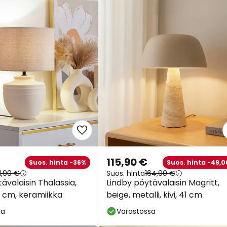
115,90 €
Suos. hinta -36%
Suos. hinta -49,0
1,90 €
Suos. hinta
164,90 €
ävalaisin Thalassia,
Lindby pöytävalaisin Magritt,
0 cm, keramiikka
beige, metalli, kivi, 41 cm
sa
Varastossa