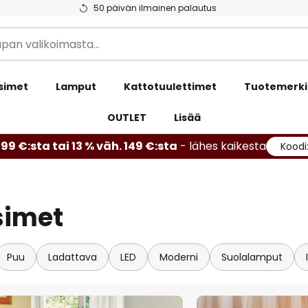
50 päivän ilmainen palautus
simet
Lamput
Kattotuulettimet
Tuotemerki
OUTLET
Lisää
99 €:sta tai 13 % väh. 149 €:sta
- lähes kaikesta
Koodi
simet
Puu
Ladattava
LED
Moderni
Suolalamput