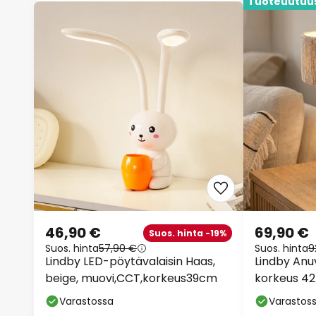
Tuoteuutuu
46,90 €
69,90 €
Suos. hinta -19%
Suos. hinta
57,90 €
Suos. hinta
9
Lindby LED-pöytävalaisin Haas,
Lindby Anu
beige, muovi,CCT,korkeus39cm
korkeus 42 
Varastossa
Varastos