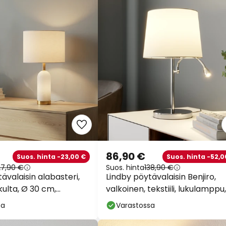
86,90 €
Suos. hinta -23,00 €
Suos. hinta -52,0
27,90 €
Suos. hinta
138,90 €
ävalaisin alabasteri,
Lindby pöytävalaisin Benjiro,
kulta, Ø 30 cm,
valkoinen, tekstiili, lukulamppu,
27
52cm
sa
Varastossa