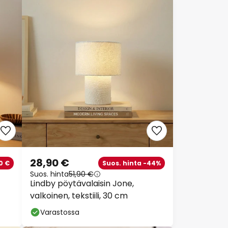
28,90 €
0 €
Suos. hinta -44%
Suos. hinta
51,90 €
Lindby pöytävalaisin Jone,
valkoinen, tekstiili, 30 cm
Varastossa