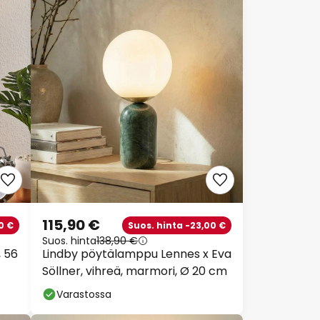
115,90 €
0 €
Suos. hinta -23,00 €
Suos. hinta
138,90 €
, 56
Lindby pöytälamppu Lennes x Eva
Söllner, vihreä, marmori, Ø 20 cm
Varastossa