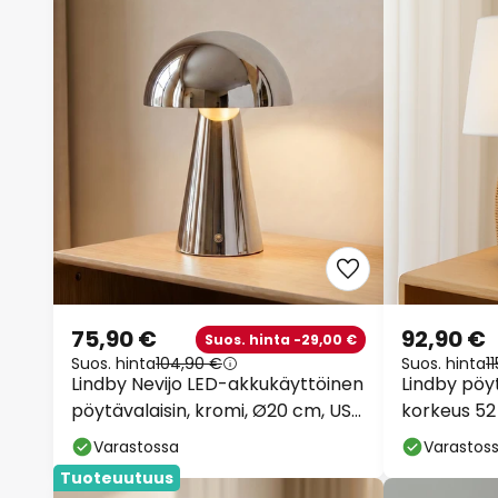
75,90 €
92,90 €
Suos. hinta -29,00 €
Suos. hinta
104,90 €
Suos. hinta
1
Lindby Nevijo LED-akkukäyttöinen
Lindby pöyt
pöytävalaisin, kromi, Ø20 cm, USB,
korkeus 52 
himmennin
luonnonvär
Varastossa
Varastos
Tuoteuutuus