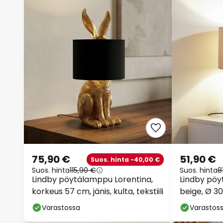
75,90 €
51,90 €
Suos. hinta -40,00 €
Suos. hinta
115,90 €
Suos. hinta
8
Lindby pöytälamppu Lorentina,
Lindby pöyt
korkeus 57 cm, jänis, kulta, tekstiili
beige, Ø 3
Varastossa
Varastos