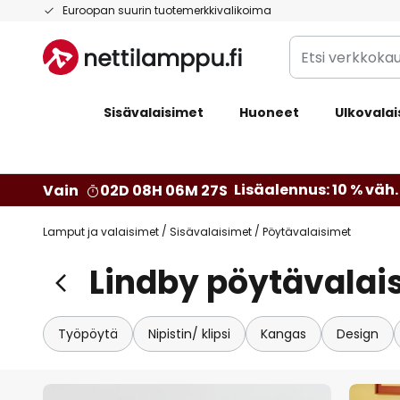
Skip
Euroopan suurin tuotemerkkivalikoima
to
Etsi
Content
verkkokaupan
valikoimasta...
Sisävalaisimet
Huoneet
Ulkovalai
Lisäalennus: 10 % väh. 
Vain
02D 08H 06M 25S
Lamput ja valaisimet
Sisävalaisimet
Pöytävalaisimet
Lindby pöytävalai
Työpöytä
Nipistin/ klipsi
Kangas
Design