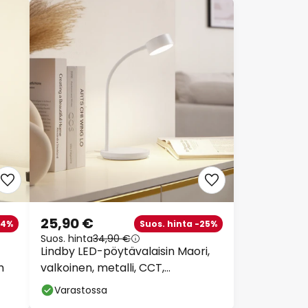
25,90 €
24%
Suos. hinta -25%
Suos. hinta
34,90 €
Lindby LED-pöytävalaisin Maori,
m
valkoinen, metalli, CCT,
himmennettävä
Varastossa