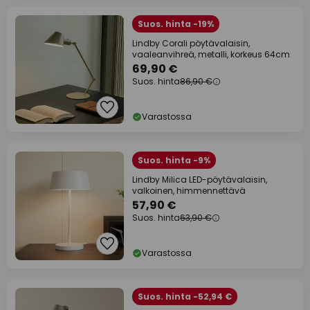
Suos. hinta -19%
Lindby Corali pöytävalaisin,
vaaleanvihreä, metalli, korkeus 64cm
69,90 €
Suos. hinta
86,90 €
Varastossa
Suos. hinta -9%
Lindby Milica LED-pöytävalaisin,
valkoinen, himmennettävä
57,90 €
Suos. hinta
63,90 €
Varastossa
Suos. hinta -52,94 €