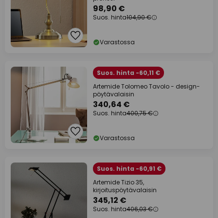
98,90 €
Suos. hinta
104,90 €
Varastossa
Suos. hinta -60,11 €
Artemide Tolomeo Tavolo - design-
pöytävalaisin
340,64 €
Suos. hinta
400,75 €
Varastossa
Suos. hinta -60,91 €
Artemide Tizio 35,
kirjoituspöytävalaisin
345,12 €
Suos. hinta
406,03 €