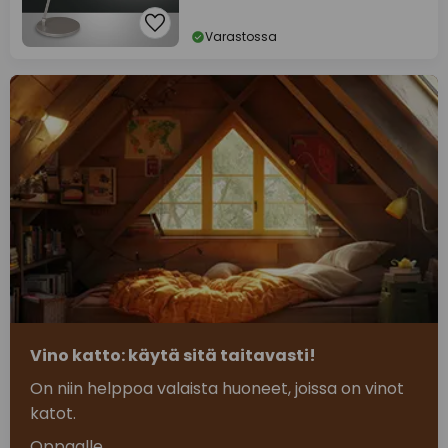
Varastossa
Vino katto: käytä sitä taitavasti!
On niin helppoa valaista huoneet, joissa on vinot
katot.
Oppaalle