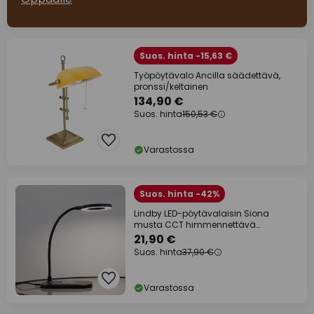
Suos. hinta -15,63 €
Työpöytävalo Ancilla säädettävä,
pronssi/keltainen
134,90 €
Suos. hinta
150,53 €
Varastossa
Suos. hinta -42%
Lindby LED-pöytävalaisin Siona
musta CCT himmennettävä
latausasema
21,90 €
Suos. hinta
37,90 €
Varastossa