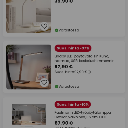
39,90 €
Varastossa
Suos. hinta -37%
Lindby LED-pöytävalaisin Kuno,
harmaa, USB, kosketushimmennin
57,90 €
Suos. hinta
92,90 €
Varastossa
Suos. hinta -10%
Paulmann LED-työpöytälamppu
FlexBar, valkoinen, 36 cm, CCT
87,90 €