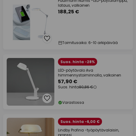
Paulmann Numis -LED-pöytälamppu,
lataus, valkoinen
188,25 €
Toimitusaika: 6-10 arkipäivää
Suos. hinta -28%
LED-pöytävalo Ava
himmennystoiminnolla, valkoinen
57,90 €
Suos. hinta
80,86 €
Varastossa
Suos. hinta -6,00 €
Lindby Profina -työpöytävalaisin,
pronssi