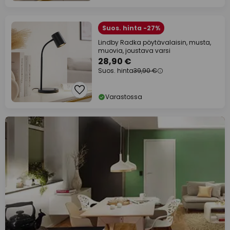
Suos. hinta -27%
Lindby Radka pöytävalaisin, musta,
muovia, joustava varsi
28,90 €
Suos. hinta
39,90 €
Varastossa