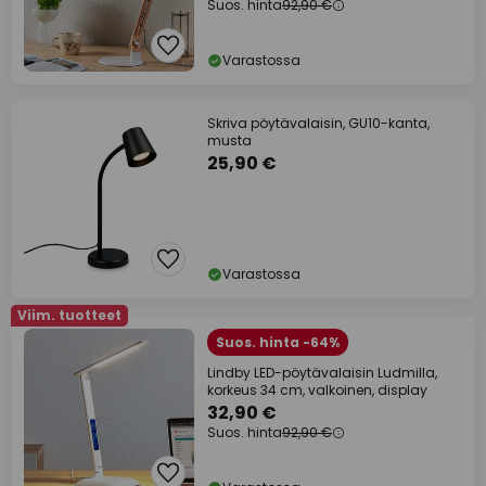
Suos. hinta
92,90 €
Varastossa
Skriva pöytävalaisin, GU10-kanta,
musta
25,90 €
Varastossa
Viim. tuotteet
Suos. hinta -64%
Lindby LED-pöytävalaisin Ludmilla,
korkeus 34 cm, valkoinen, display
32,90 €
Suos. hinta
92,90 €