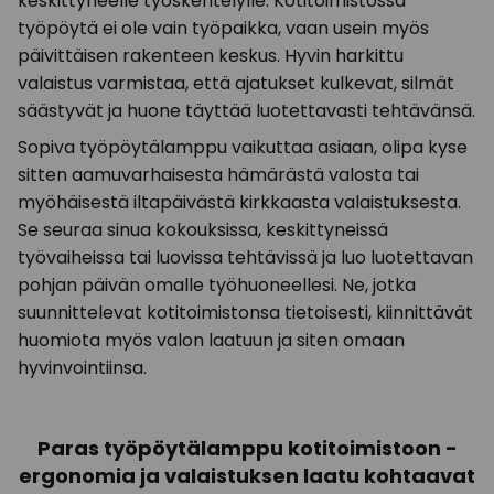
keskittyneelle työskentelylle. Kotitoimistossa
työpöytä ei ole vain työpaikka, vaan usein myös
päivittäisen rakenteen keskus. Hyvin harkittu
valaistus varmistaa, että ajatukset kulkevat, silmät
säästyvät ja huone täyttää luotettavasti tehtävänsä.
Sopiva työpöytälamppu vaikuttaa asiaan, olipa kyse
sitten aamuvarhaisesta hämärästä valosta tai
myöhäisestä iltapäivästä kirkkaasta valaistuksesta.
Se seuraa sinua kokouksissa, keskittyneissä
työvaiheissa tai luovissa tehtävissä ja luo luotettavan
pohjan päivän omalle työhuoneellesi. Ne, jotka
suunnittelevat kotitoimistonsa tietoisesti, kiinnittävät
huomiota myös valon laatuun ja siten omaan
hyvinvointiinsa.
Paras työpöytälamppu kotitoimistoon -
ergonomia ja valaistuksen laatu kohtaavat