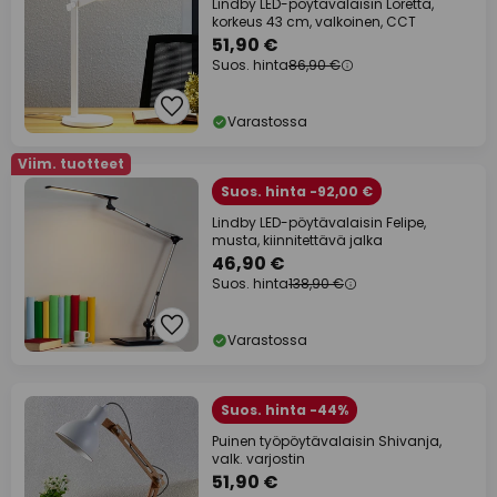
Lindby LED-pöytävalaisin Loretta,
korkeus 43 cm, valkoinen, CCT
51,90 €
Suos. hinta
86,90 €
Varastossa
Viim. tuotteet
Suos. hinta -92,00 €
Lindby LED-pöytävalaisin Felipe,
musta, kiinnitettävä jalka
46,90 €
Suos. hinta
138,90 €
Varastossa
Suos. hinta -44%
Puinen työpöytävalaisin Shivanja,
valk. varjostin
51,90 €