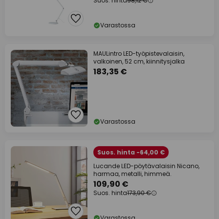
Suos. hinta
98,12 €
Varastossa
MAULintro LED-työpistevalaisin,
valkoinen, 52 cm, kiinnitysjalka
183,35 €
Varastossa
Suos. hinta -64,00 €
Lucande LED-pöytävalaisin Nicano,
harmaa, metalli, himmeä.
109,90 €
Suos. hinta
173,90 €
Varastossa