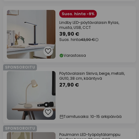
Suos. hinta -9%
Lindby LED-pöytävalaisin Rylas,
musta, USB, CCT
39,90 €
Suos. hinta
43,90 €
Varastossa
SPONSOROITU
Pöytävalaisin Skriva, beige, metalli,
GU10, 38 cm, kääntyvä
27,90 €
Toimitusaika: 10-15 arkipäivää
SPONSOROITU
Paulmann LED-työpöytälamppu