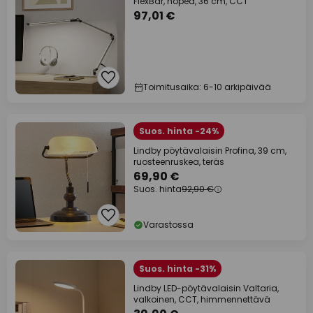
FlexBar, hopea, 36 cm, CCT
97,01 €
Toimitusaika: 6-10 arkipäivää
Suos. hinta -24%
Lindby pöytävalaisin Profina, 39 cm,
ruosteenruskea, teräs
69,90 €
Suos. hinta
92,90 €
Varastossa
Suos. hinta -31%
Lindby LED-pöytävalaisin Valtaria,
valkoinen, CCT, himmennettävä