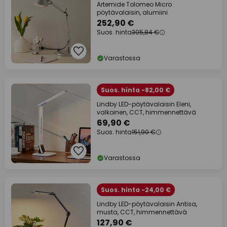
Artemide Tolomeo Micro
pöytävalaisin, alumiini
252,90 €
Suos. hinta
305,84 €
Varastossa
Suos. hinta -82,00 €
Lindby LED-pöytävalaisin Eleni,
valkoinen, CCT, himmennettävä
69,90 €
Suos. hinta
151,90 €
Varastossa
Suos. hinta -24,00 €
Lindby LED-pöytävalaisin Antisa,
musta, CCT, himmennettävä
127,90 €