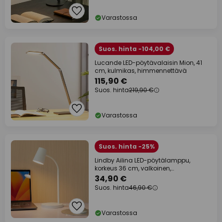
Varastossa
Suos. hinta -104,00 €
Lucande LED-pöytävalaisin Mion, 41
cm, kulmikas, himmennettävä
115,90 €
Suos. hinta
219,90 €
Varastossa
Suos. hinta -25%
Lindby Ailina LED-pöytälamppu,
korkeus 36 cm, valkoinen,
himmennettävä
34,90 €
Suos. hinta
46,90 €
Varastossa