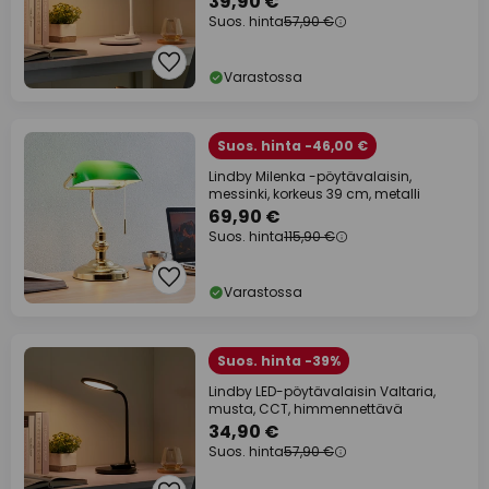
39,90 €
Suos. hinta
57,90 €
Varastossa
Suos. hinta -46,00 €
Lindby Milenka -pöytävalaisin,
messinki, korkeus 39 cm, metalli
69,90 €
Suos. hinta
115,90 €
Varastossa
Suos. hinta -39%
Lindby LED-pöytävalaisin Valtaria,
musta, CCT, himmennettävä
34,90 €
Suos. hinta
57,90 €