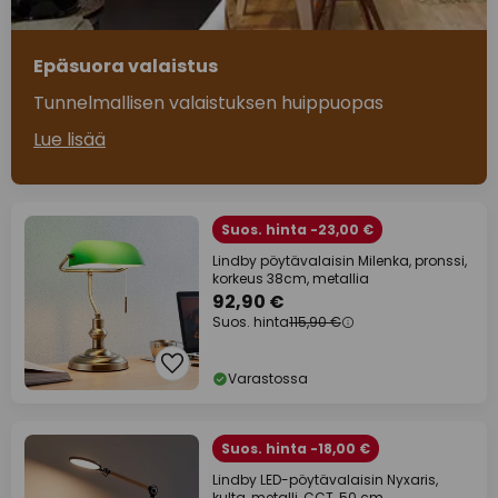
Epäsuora valaistus
Tunnelmallisen valaistuksen huippuopas
Lue lisää
Suos. hinta -23,00 €
Lindby pöytävalaisin Milenka, pronssi,
korkeus 38cm, metallia
92,90 €
Suos. hinta
115,90 €
Varastossa
Suos. hinta -18,00 €
Lindby LED-pöytävalaisin Nyxaris,
kulta, metalli, CCT, 50 cm