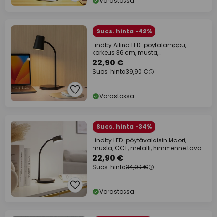
Varastossa
Suos. hinta -42%
Lindby Ailina LED-pöytälamppu,
korkeus 36 cm, musta,
himmennettävä
22,90 €
Suos. hinta
39,90 €
Varastossa
Suos. hinta -34%
Lindby LED-pöytävalaisin Maori,
musta, CCT, metalli, himmennettävä
22,90 €
Suos. hinta
34,90 €
Varastossa