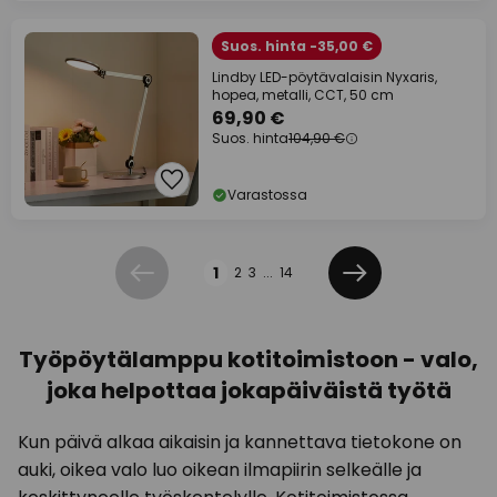
Suos. hinta -35,00 €
Lindby LED-pöytävalaisin Nyxaris,
hopea, metalli, CCT, 50 cm
69,90 €
Suos. hinta
104,90 €
Varastossa
Sivu
1
2
3
...
14
Edellinen
Seuraava
Työpöytälamppu kotitoimistoon - valo,
joka helpottaa jokapäiväistä työtä
Kun päivä alkaa aikaisin ja kannettava tietokone on
auki, oikea valo luo oikean ilmapiirin selkeälle ja