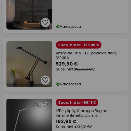
Varastossa
Suos. hinta -123,96 €
Artemide Tizio -LED-pöytävalaisin,
3°000 K
529,90 €
Suos. hinta
653,86 €
Varastossa
Suos. hinta -68,11 €
LED-työpöytälamppu Regina
himmentimellä, alumiini
163,90 €
Suos. hinta
232,01 €