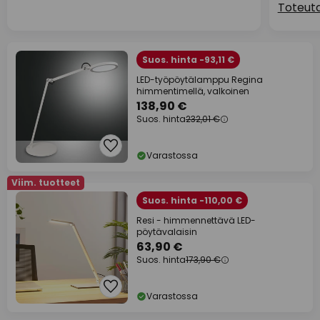
Toteuta
Suos. hinta -93,11 €
LED-työpöytälamppu Regina
himmentimellä, valkoinen
138,90 €
Suos. hinta
232,01 €
Varastossa
Viim. tuotteet
Suos. hinta -110,00 €
Resi - himmennettävä LED-
pöytävalaisin
63,90 €
Suos. hinta
173,90 €
Varastossa