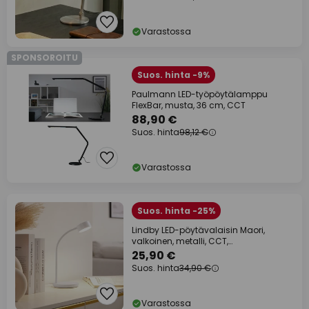
Varastossa
SPONSOROITU
Suos. hinta -9%
Paulmann LED-työpöytälamppu
FlexBar, musta, 36 cm, CCT
88,90 €
Suos. hinta
98,12 €
Varastossa
Suos. hinta -25%
Lindby LED-pöytävalaisin Maori,
valkoinen, metalli, CCT,
himmennettävä
25,90 €
Suos. hinta
34,90 €
Varastossa