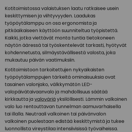
Kotitoimistossa valaistuksen laatu ratkaisee usein
keskittymisen ja viihtyvyyden. Laadukas
työpöytälamppu on osa ergonomista ja
pitkäaikaiseen käyttöön suunniteltua työpistettä.
Kaikki, jotka viettävät monta tuntia tietokoneen
näytön ääressä tai työskentelevät tarkasti, hyötyvät
kohdennetusta, silmäystävällisestä valosta, joka
mukautuu päivän vaatimuksiin.
Kotitoimistoon tarkoitettujen nykyaikaisten
työpöytälamppujen tärkeitä ominaisuuksia ovat
tasainen valonjako, välkkymätön LED-
valopäivätaivaanvalo ja mahdollisuus säätää
kirkkautta ja
valoväriä
yksilöllisesti. Lämmin valkoinen
valo luo rentouttavan tunnelman aamuvarhaisella
tai illalla. Neutraali valkoinen tai päivänvalon
valkoinen puolestaan edistää keskittymistä ja tukee
luonnollista vireystilaa intensiivisissä työvaiheissa.