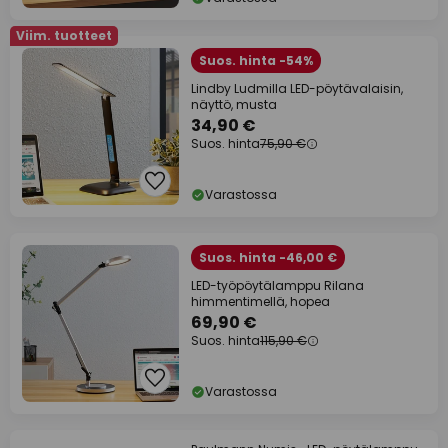
Viim. tuotteet
Suos. hinta -54%
Lindby Ludmilla LED-pöytävalaisin,
näyttö, musta
34,90 €
Suos. hinta
75,90 €
Varastossa
Suos. hinta -46,00 €
LED-työpöytälamppu Rilana
himmentimellä, hopea
69,90 €
Suos. hinta
115,90 €
Varastossa