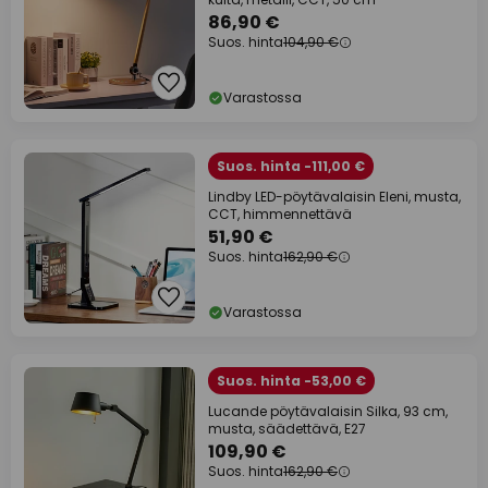
86,90 €
Suos. hinta
104,90 €
Varastossa
Suos. hinta -111,00 €
Lindby LED-pöytävalaisin Eleni, musta,
CCT, himmennettävä
51,90 €
Suos. hinta
162,90 €
Varastossa
Suos. hinta -53,00 €
Lucande pöytävalaisin Silka, 93 cm,
musta, säädettävä, E27
109,90 €
Suos. hinta
162,90 €