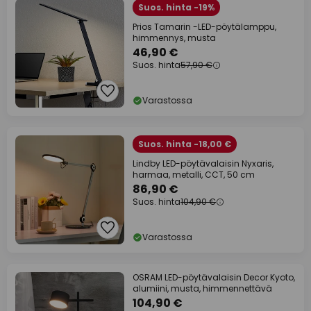
Suos. hinta -19%
Prios Tamarin -LED-pöytälamppu,
himmennys, musta
46,90 €
Suos. hinta
57,90 €
Varastossa
Suos. hinta -18,00 €
Lindby LED-pöytävalaisin Nyxaris,
harmaa, metalli, CCT, 50 cm
86,90 €
Suos. hinta
104,90 €
Varastossa
OSRAM LED-pöytävalaisin Decor Kyoto,
alumiini, musta, himmennettävä
104,90 €