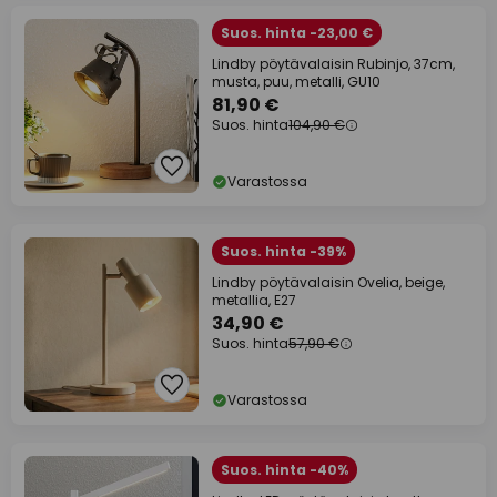
Suos. hinta -23,00 €
Lindby pöytävalaisin Rubinjo, 37cm,
musta, puu, metalli, GU10
81,90 €
Suos. hinta
104,90 €
Varastossa
Suos. hinta -39%
Lindby pöytävalaisin Ovelia, beige,
metallia, E27
34,90 €
Suos. hinta
57,90 €
Varastossa
Suos. hinta -40%