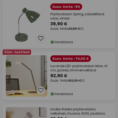
Suos. hinta -9%
Pöytävalaisin Spring, säädettävä
varsi, vihreä
39,90 €
Suos. hinta
43,86 €
Varastossa
Viim. tuotteet
Suos. hinta -70,00 €
Lucande LED-pöytävalaisin Mion, 41
cm, pyöreä, himmennettävä
92,90 €
Suos. hinta
162,90 €
Varastossa
Lindby Radka pöytävalaisin,
valkoinen, muovia, GU10, joustava
varsi