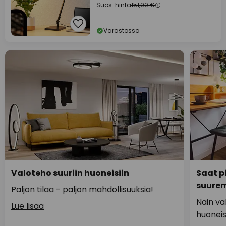
Suos. hinta
151,90 €
Varastossa
Valoteho suuriin huoneisiin
Saat p
suure
Paljon tilaa - paljon mahdollisuuksia!
Näin va
Lue lisää
huoneis