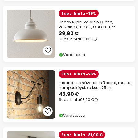
Suos. hinta -35%
Lindby Riippuvalaisin Cliona,
valkoinen, metalli, Ø 31 cm, E27
39,90 €
Suos. hinta
61,90 €
Varastossa
Suos. hinta -26%
Lucande seinävalaisin Ropina, musta,
hamppuköysi, korkeus 25cm
46,90 €
Suos. hinta
63,90 €
Varastossa
Suos. hinta -81,00 €