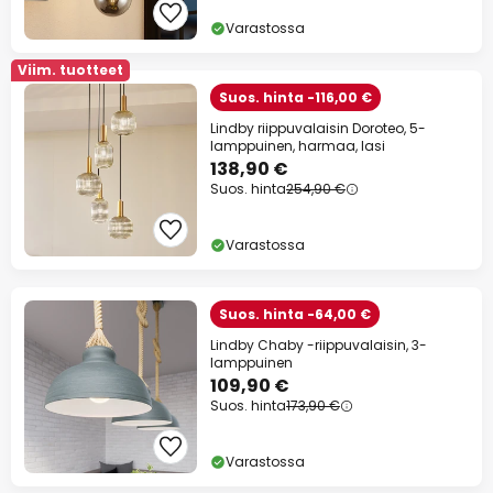
Varastossa
Viim. tuotteet
Suos. hinta -116,00 €
Lindby riippuvalaisin Doroteo, 5-
lamppuinen, harmaa, lasi
138,90 €
Suos. hinta
254,90 €
Varastossa
Suos. hinta -64,00 €
Lindby Chaby -riippuvalaisin, 3-
lamppuinen
109,90 €
Suos. hinta
173,90 €
Varastossa