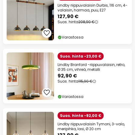
Lindby riippuvalaisin Durbis, 116 cm, 4-
valaisin, harmaa, puu, E27
127,90 €
Suos. hinta
208,90 €
Varastossa
Suos. hinta -23,00 €
Lindby Branford -riippuvalaisin, retro,
Ø 35 cm, vihreä, metalli
92,90 €
Suos. hinta
115,90 €
Varastossa
Suos. hinta -92,00 €
Lindby riippuvalaisin Tymoni, 3-valo,
meripihka, lasi, Ø 20 cm