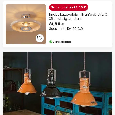
Suos. hinta -23,00 €
Lindby kattovalaisin Branford, retro, Ø
35 cm, beige, metalli
81,90 €
Suos. hinta
104,90 €
Varastossa