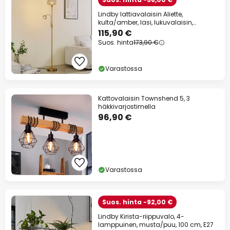
Lindby lattiavalaisin Aliette,
kulta/amber, lasi, lukuvalaisin,
lukuvalo
115,90 €
Suos. hinta
173,90 €
Varastossa
Kattovalaisin Townshend 5, 3
häkkivarjostimella
96,90 €
Varastossa
Suos. hinta -92,00 €
Lindby Kirista-riippuvalo, 4-
lamppuinen, musta/puu, 100 cm, E27