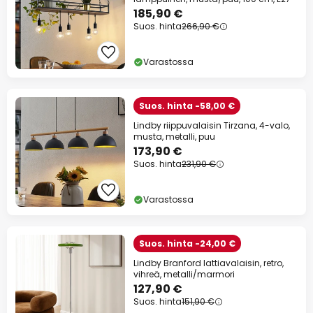
185,90 €
Suos. hinta
266,90 €
Varastossa
Suos. hinta -58,00 €
Lindby riippuvalaisin Tirzana, 4-valo,
musta, metalli, puu
173,90 €
Suos. hinta
231,90 €
Varastossa
Suos. hinta -24,00 €
Lindby Branford lattiavalaisin, retro,
vihreä, metalli/marmori
127,90 €
Suos. hinta
151,90 €