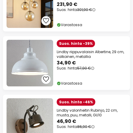
E27
231,90 €
Suos. hinta
301,90 €
Varastossa
Suos. hinta -39%
Lindby riippuvalaisin Albertine, 29 cm,
valkoinen, metallia
34,90 €
Suos. hinta
57,90 €
Varastossa
Suos. hinta -46%
Lindby valonheitin Rubinjo, 22 cm,
musta, puu, metalli, GU10
46,90 €
Suos. hinta
86,90 €