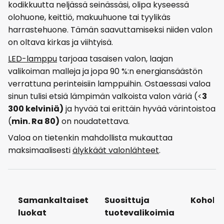
kodikkuutta neljässä seinässäsi, olipa kyseessä
olohuone, keittiö, makuuhuone tai tyylikäs
harrastehuone. Tämän saavuttamiseksi niiden valon
on oltava kirkas ja viihtyisä.
LED-lamppu
tarjoaa tasaisen valon, laajan
valikoiman malleja ja jopa 90 %:n energiansäästön
verrattuna perinteisiin lamppuihin. Ostaessasi valoa
sinun tulisi etsiä lämpimän valkoista valon väriä (<
3
300 kelviniä)
ja hyvää tai erittäin hyvää värintoistoa
(
min. Ra 80)
on noudatettava.
Valoa on tietenkin mahdollista mukauttaa
maksimaalisesti
älykkäät valonlähteet
.
Samankaltaiset
Suosittuja
Kohok
luokat
tuotevalikoimia