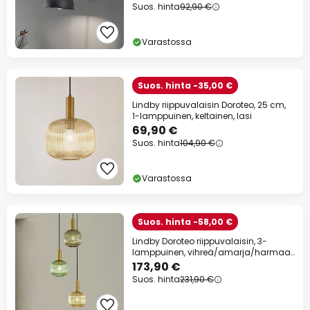
Suos. hinta
92,90 €
Varastossa
Suos. hinta -35,00 €
Lindby riippuvalaisin Doroteo, 25 cm,
1-lamppuinen, keltainen, lasi
69,90 €
Suos. hinta
104,90 €
Varastossa
Suos. hinta -58,00 €
Lindby Doroteo riippuvalaisin, 3-
lamppuinen, vihreä/amarja/harmaa,
lasi
173,90 €
Suos. hinta
231,90 €