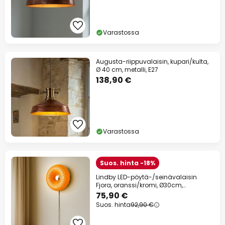
Varastossa
Augusta-riippuvalaisin, kupari/kulta,
Ø 40 cm, metalli, E27
138,90 €
Varastossa
Suos. hinta -18%
Lindby LED-pöytä-/seinävalaisin
Fjora, oranssi/kromi, Ø30cm,
himmennettävä.
75,90 €
Suos. hinta
92,90 €