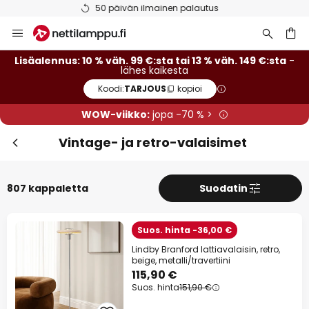
Ilmainen toimitus väh. 99 euron tilauksille
Skip
Sulj
Lisäalennus
to
Content
13 % alennusta
väh. 149 €:sta
Lisäalennus: 10 % väh. 99 €:sta tai 13 % väh. 149 €:sta
-
lähes kaikesta
Koodi:
TARJOUS
kopioi
10 % alennusta
väh. 99 €:sta
WOW-viikko:
jopa -70 % >
lähes kaikesta*
Vintage- ja retro-valaisimet
Koodi:
TARJOUS
kopioi
Tarjouksiin
807 kappaletta
Suodatin
*Poissuljetut tuotemerkit
Suos. hinta -36,00 €
Lindby Branford lattiavalaisin, retro,
beige, metalli/travertiini
115,90 €
Suos. hinta
151,90 €