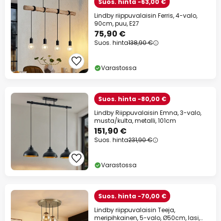
Suos. hinta -63,00 €
Lindby riippuvalaisin Ferris, 4-valo,
90cm, puu, E27
75,90 €
Suos. hinta
138,90 €
Varastossa
Suos. hinta -80,00 €
Lindby Riippuvalaisin Emna, 3-valo,
musta/kulta, metalli, 101cm
151,90 €
Suos. hinta
231,90 €
Varastossa
Suos. hinta -70,00 €
Lindby riippuvalaisin Teeja,
meripihkainen, 5-valo, Ø50cm, lasi,