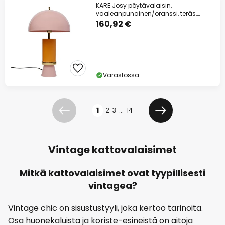
KARE Josy pöytävalaisin,
vaaleanpunainen/oranssi, teräs,
korkeus 51 cm
160,92 €
Varastossa
Sivu
1
2
3
...
14
Edellinen
Seuraava
Vintage kattovalaisimet
Mitkä kattovalaisimet ovat tyypillisesti
vintagea?
Vintage chic on sisustustyyli, joka kertoo tarinoita.
Osa huonekaluista ja koriste-esineistä on aitoja