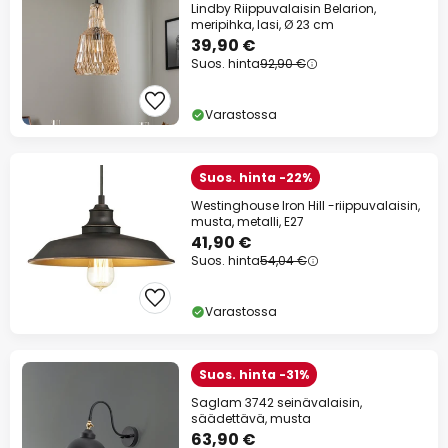
Lindby Riippuvalaisin Belarion,
meripihka, lasi, Ø 23 cm
39,90 €
Suos. hinta
92,90 €
Varastossa
Suos. hinta -22%
Westinghouse Iron Hill -riippuvalaisin,
musta, metalli, E27
41,90 €
Suos. hinta
54,04 €
Varastossa
Suos. hinta -31%
Saglam 3742 seinävalaisin,
säädettävä, musta
63,90 €