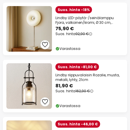
Suos. hinta -18%
Lindby LED-pöytä-/seinälamppu
Fjora, valkoinen/kromi, Ø 30 cm,
himmennettävä.
75,90 €
Suos. hinta
92,90 €
Varastossa
Suos. hinta -81,00 €
Lindby riippuvalaisin Rozalie, musta,
metalli, lyhty, 21cm
81,90 €
Suos. hinta
162,90 €
Varastossa
Suos. hinta -46,00 €