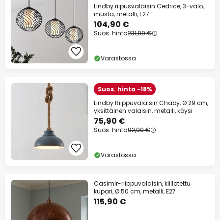
Lindby riipusvalaisin Cedrice, 3-valo,
musta, metalli, E27
104,90 €
Suos. hinta
231,90 €
Varastossa
Suos. hinta -18%
Lindby Riippuvalaisin Chaby, Ø 29 cm,
yksittäinen valaisin, metalli, köysi
75,90 €
Suos. hinta
92,90 €
Varastossa
Casimir-riippuvalaisin, kiillotettu
kupari, Ø 50 cm, metalli, E27
115,90 €