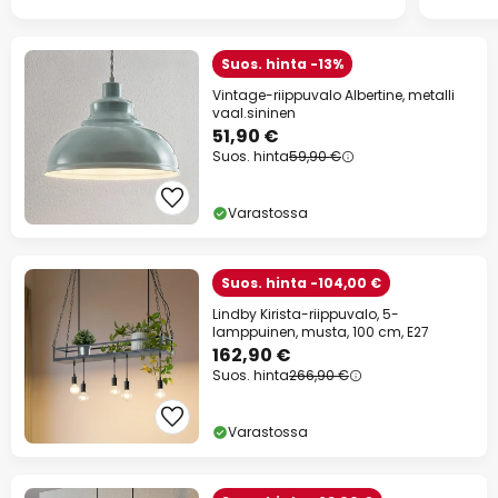
Suos. hinta -13%
Vintage-riippuvalo Albertine, metalli
vaal.sininen
51,90 €
Suos. hinta
59,90 €
Varastossa
Suos. hinta -104,00 €
Lindby Kirista-riippuvalo, 5-
lamppuinen, musta, 100 cm, E27
162,90 €
Suos. hinta
266,90 €
Varastossa