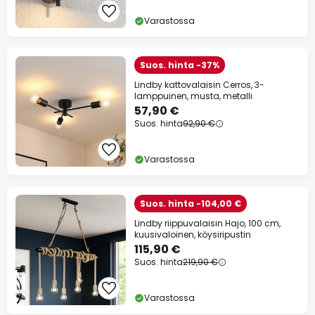
Varastossa
Suos. hinta -37%
Lindby kattovalaisin Cerros, 3-
lamppuinen, musta, metalli
57,90 €
Suos. hinta
92,90 €
Varastossa
Suos. hinta -104,00 €
Lindby riippuvalaisin Hajo, 100 cm,
kuusivaloinen, köysiripustin
115,90 €
Suos. hinta
219,90 €
Varastossa