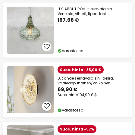
IT'S ABOUT ROMI riipusvalaisin
Venetsia, vihreä, tippa, lasi
167,68 €
Varastossa
Suos. hinta -35,00 €
Lucande seinävalaisin Faelira,
vaaleanpunainen/valkoinen,
keraaminen
69,90 €
Suos. hinta
104,90 €
Varastossa
Suos. hinta -57%