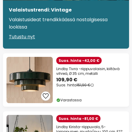
Valaistustrendi: Vintage
Valaistusideat trendikkäässä nostalgisessa
lookissa
Tutustu nyt
Suos. hinta -42,00 €
Lindby Tivra -riippuvalaisin, kiiltävä
vihreä, Ø 35 cm, metalli
109,90 €
Suos. hinta
151,90 €
Varastossa
Suos. hinta -81,00 €
Lindby Kirista-riippuvalo, 5-
lamppuinen, musta/puu, 100 cm, E27