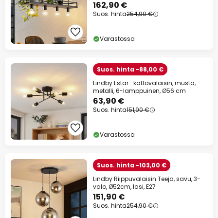
162,90 €
Suos. hinta
254,90 €
Varastossa
Suos. hinta -88,00 €
Lindby Estar -kattovalaisin, musta,
metalli, 6-lamppuinen, Ø56 cm
63,90 €
Suos. hinta
151,90 €
Varastossa
Suos. hinta -103,00 €
Lindby Riippuvalaisin Teeja, savu, 3-
valo, Ø52cm, lasi, E27
151,90 €
Suos. hinta
254,90 €