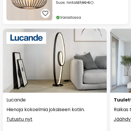
Suos. hinta
127,90 €
Varastossa
Lucande
Tuulet
Hienoja kokoelmia jokaiseen kotiin.
Raikas 
Tutustu nyt
Jäähdy