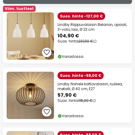
Viim. tuotteet
Suos. hinta -127,00 €
Lindby Riippuvalaisin Belarion, opaali,
3-valo, lasi, Ø 23 cm
104,90 €
Suos. hinta
231,90 €
Varastossa
Suos. hinta -58,00 €
Lindby Nahele kattovalaisin, ruskea,
metalli, Ø 40 cm, E27
57,90 €
Suos. hinta
115,90 €
Varastossa
Suos. hinta -58,00 €