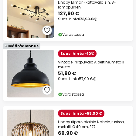
Lindby Elimar -kattovalaisin, 8-
lamppuinen
127,90 €
Suos. hinta
173,90 €
Varastossa
+ Määräalennus
Suos. hinta -10%
Vintage-riippuvalo Albertine, metalli
musta
51,90 €
Suos. hinta
57,90 €
Varastossa
Suos. hinta -58,00 €
Lindby riippuvalaisin Nahele, ruskea,
metalli, Ø 40 cm, E27
69,90 €