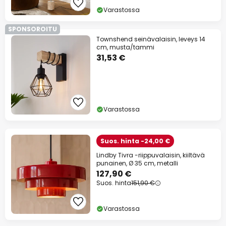
Varastossa
SPONSOROITU
Townshend seinävalaisin, leveys 14
cm, musta/tammi
31,53 €
Varastossa
Suos. hinta -24,00 €
Lindby Tivra -riippuvalaisin, kiiltävä
punainen, Ø 35 cm, metalli
127,90 €
Suos. hinta
151,90 €
Varastossa