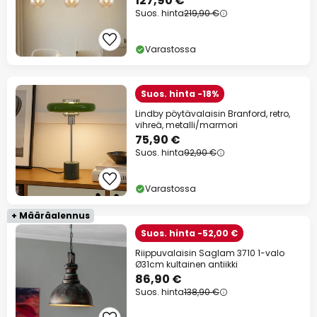
127,90 €
Suos. hinta
219,90 €
Varastossa
Suos. hinta -18%
Lindby pöytävalaisin Branford, retro,
vihreä, metalli/marmori
75,90 €
Suos. hinta
92,90 €
Varastossa
+ Määräalennus
Suos. hinta -52,00 €
Riippuvalaisin Saglam 3710 1-valo
Ø31cm kultainen antiikki
86,90 €
Suos. hinta
138,90 €