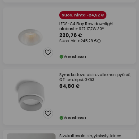
Suos. hinta -24,52 €
LEDS-C4 Play Raw downlight
alabaster 927 17,7W 30°
220,76 €
Suos. hinta
245,28 €
Varastossa
Syme kattovalaisin, valkoinen, pyöreä,
Ø 11 cm, kipsi, GX53
64,80 €
Varastossa
Sivukattovalaisin, yksisytytteinen