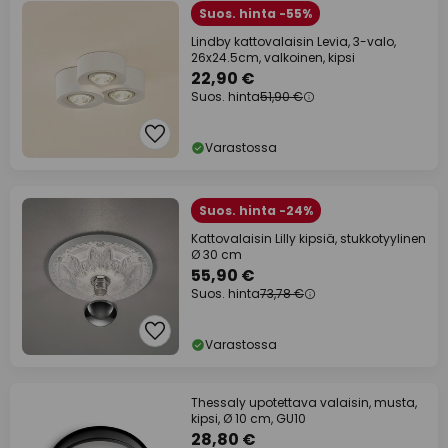
Suos. hinta -55%
Lindby kattovalaisin Levia, 3-valo,
26x24.5cm, valkoinen, kipsi
22,90 €
Suos. hinta
51,90 €
Varastossa
Suos. hinta -24%
Kattovalaisin Lilly kipsiä, stukkotyylinen
Ø 30 cm
55,90 €
Suos. hinta
73,78 €
Varastossa
Thessaly upotettava valaisin, musta,
kipsi, Ø 10 cm, GU10
28,80 €