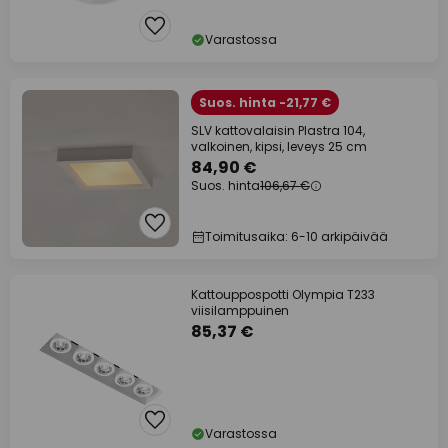
Varastossa
Suos. hinta -21,77 €
SLV kattovalaisin Plastra 104,
valkoinen, kipsi, leveys 25 cm
84,90 €
Suos. hinta
106,67 €
Toimitusaika: 6-10 arkipäivää
Kattouppospotti Olympia T233
viisilamppuinen
85,37 €
Varastossa