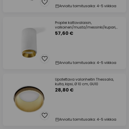
Arvioitu toimitusaika: 4-5 viikkoa
Propilei kattovalaisin,
valkoinen/musta/messinki/kupari,
kipsi
57,60 €
Arvioitu toimitusaika: 4-5 viikkoa
Upotettava valonheitin Thessalia,
kulta, kipsi, Ø 10 cm, GU10
28,80 €
Arvioitu toimitusaika: 4-5 viikkoa