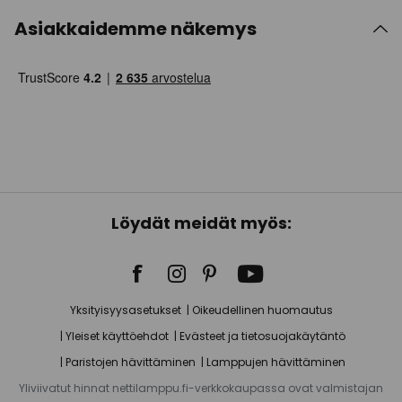
Asiakkaidemme näkemys
Löydät meidät myös:
Yksityisyysasetukset
Oikeudellinen huomautus
Yleiset käyttöehdot
Evästeet ja tietosuojakäytäntö
Paristojen hävittäminen
Lamppujen hävittäminen
Yliviivatut hinnat nettilamppu.fi-verkkokaupassa ovat valmistajan