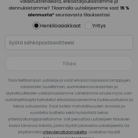
valaistustrendeistä, erikoistarjouksistamme ja
alennuksistamme? Tilaamalla uutiskirjeemme saat
15 %
alennusta*
seuraavasta tilauksestasi.
Henkilöasiakkaat
Yritys
Tilaa
Tilaa Nettilampun uutiskirje ja saat erilaisia tarjouksia lamppujen,
valaisinten, tuulettimien, aurinkokennovalaisinten ja
älykotituotteiden valikoimastamme. Lähetämme sinulle myös vain
uutiskirjetilaajille tarkoitetut erikoistarjouksemme, tuotesuosituksia ja
tietoa uutuuksista. Saat lisäksi mahdollisuuden arvioida ja
suositella tuotteita sekä hyödyllistä tietoa
yhteistyökumppaneiltamme. Voit peruuttaa uutiskirjeen tilauksen
koska tahansa linkistä, jonka löydät jokaisesta uutiskirjeestä, tai
käyttämällä
yhteydenottolomaketta
. Lisätietoa löydät