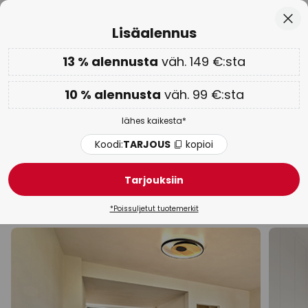
Euroopan suurin tuotemerkkivalikoima
Skip
Sulj
Lisäalennus
to
Content
13 % alennusta
väh. 149 €:sta
Vain
01D 11H 01M 05S
Lisäalennus: 10 % väh. 99 €:sta tai 13 % väh. 149 €:sta
-
lähes kaikesta
10 % alennusta
väh. 99 €:sta
Koodi:
TARJOUS
kopioi
lähes kaikesta*
WOW-viikko:
jopa -70 % >
Koodi:
TARJOUS
kopioi
Kipsi / savi kattovalaisimet
Tarjouksiin
LED
Moderni
Kattospotit
Puu
Messinki & ku
*Poissuljetut tuotemerkit