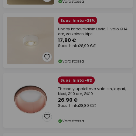
Varastossa
Suos. hinta -38%
Lindby kattovalaisin Levia, 1-valo, Ø 14
cm, valkoinen, kipsi
17,90 €
Suos. hinta
28,90 €
Varastossa
Suos. hinta -6%
Thessaly upotettava valaisin, kupari,
kipsi, Ø 10 cm, GU10
26,90 €
Suos. hinta
28,80 €
Varastossa