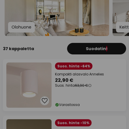
Olohuone
Keitt
37 kappaletta
Suodatin
1
Suos. hinta -64%
Kompakti alasvalo Annelies
22,90 €
Suos. hinta
63,90 €
Varastossa
Suos. hinta -10%