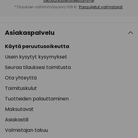
tietosuojaselosteestamme
.
*Tilauksen vähimmäisarvo 109 €.
Poissuljetut valmistajat
.
Asiakaspalvelu
Käytä peruutusoikeutta
Usein kysytyt kysymykset
Seuraa tilauksesi toimitusta
Ota yhteyttä
Toimituskulut
Tuotteiden palauttaminen
Maksutavat
Asiakastili
Valmistajan takuu