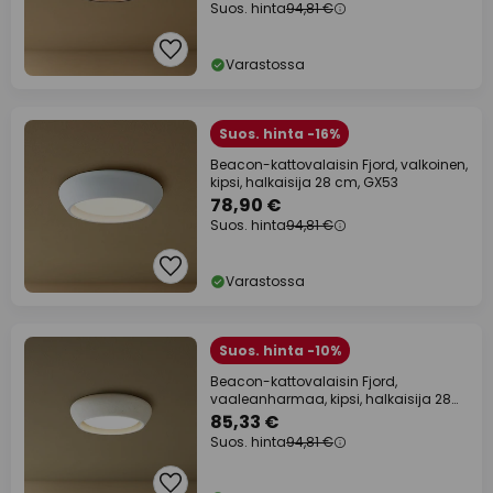
Suos. hinta
94,81 €
Varastossa
Suos. hinta -16%
Beacon-kattovalaisin Fjord, valkoinen,
kipsi, halkaisija 28 cm, GX53
78,90 €
Suos. hinta
94,81 €
Varastossa
Suos. hinta -10%
Beacon-kattovalaisin Fjord,
vaaleanharmaa, kipsi, halkaisija 28
cm, GX53
85,33 €
Suos. hinta
94,81 €