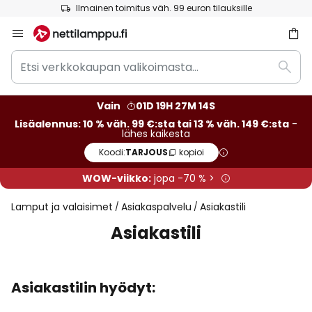
Ilmainen toimitus väh. 99 euron tilauksille
Skip
to
Etsi
Content
Etsi
verkkokaupan
valikoimasta...
Vain
01D 19H 27M 14S
Lisäalennus: 10 % väh. 99 €:sta tai 13 % väh. 149 €:sta
-
lähes kaikesta
Koodi:
TARJOUS
kopioi
WOW-viikko:
jopa -70 % >
Lamput ja valaisimet
Asiakaspalvelu
Asiakastili
Asiakastili
Asiakastilin hyödyt: