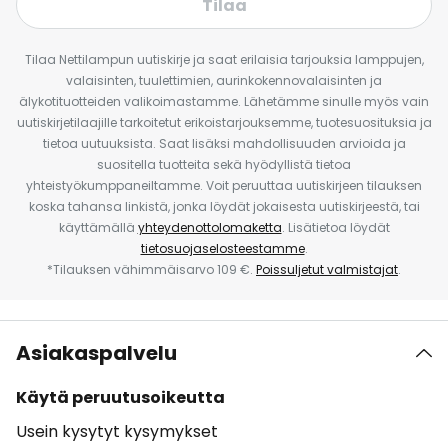
Tilaa
Tilaa Nettilampun uutiskirje ja saat erilaisia tarjouksia lamppujen,
valaisinten, tuulettimien, aurinkokennovalaisinten ja
älykotituotteiden valikoimastamme. Lähetämme sinulle myös vain
uutiskirjetilaajille tarkoitetut erikoistarjouksemme, tuotesuosituksia ja
tietoa uutuuksista. Saat lisäksi mahdollisuuden arvioida ja
suositella tuotteita sekä hyödyllistä tietoa
yhteistyökumppaneiltamme. Voit peruuttaa uutiskirjeen tilauksen
koska tahansa linkistä, jonka löydät jokaisesta uutiskirjeestä, tai
käyttämällä
yhteydenottolomaketta
. Lisätietoa löydät
tietosuojaselosteestamme
.
*Tilauksen vähimmäisarvo 109 €.
Poissuljetut valmistajat
.
Asiakaspalvelu
Käytä peruutusoikeutta
Usein kysytyt kysymykset