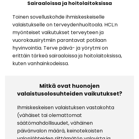
Sairaaloissa ja hoitolaitoksissa
Toinen sovelluskohde ihmiskeskeiselle
valaistukselle on terveydenhuoltoala. HCL:n
myönteiset vaikutukset terveyteen ja
vuorokausirytmiin parantavat potilaan
hyvinvointia. Terve päivä- ja yörytmi on
erittäin tärkeä sairaaloissa ja hoitolaitoksissa,
kuten vanhainkodeissa.
Mitkä ovat huonojen
valaistusolosuhteiden vaikutukset?
Ihmiskeskeisen valaistuksen vastakohta
(vähäiset tai olemattomat
säätömahdollisuudet, vähäinen
päivänvalon määrä, keinotekoisten
valonlähteiden riittämätön valovirta ja