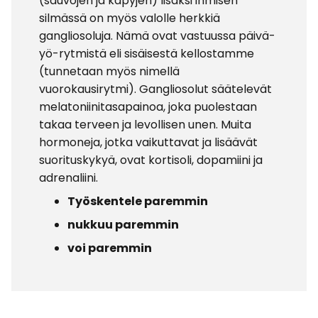
(sauvojen ja käpyjen) lisäksi ihmisen
silmässä on myös valolle herkkiä
gangliosoluja. Nämä ovat vastuussa päivä-
yö-rytmistä eli sisäisestä kellostamme
(tunnetaan myös nimellä
vuorokausirytmi). Gangliosolut säätelevät
melatoniinitasapainoa, joka puolestaan
takaa terveen ja levollisen unen. Muita
hormoneja, jotka vaikuttavat ja lisäävät
suorituskykyä, ovat kortisoli, dopamiini ja
adrenaliini.
Työskentele paremmin
nukkuu paremmin
voi paremmin