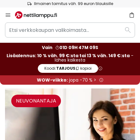
Ilmainen toimitus väh. 99 euron tilauksille
Skip
to
Etsi
Content
Etsi
verkkokaupan
valikoimasta...
Vain
01D 09H 47M 07S
Lisäalennus: 10 % väh. 99 €:sta tai 13 % väh. 149 €:sta
-
lähes kaikesta
Koodi:
TARJOUS
kopioi
WOW-viikko:
jopa -70 % >
NEUVONANTAJA