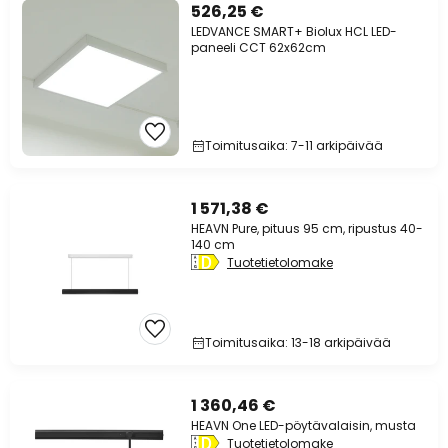
526,25 €
LEDVANCE SMART+ Biolux HCL LED-
paneeli CCT 62x62cm
Toimitusaika: 7-11 arkipäivää
1 571,38 €
HEAVN Pure, pituus 95 cm, ripustus 40-
140 cm
Tuotetietolomake
Toimitusaika: 13-18 arkipäivää
1 360,46 €
HEAVN One LED-pöytävalaisin, musta
Tuotetietolomake