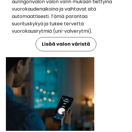
auringonvalon valon värin mukaan tiettyinä
vuorokaudenaikoina ja vaihtavat sitä
automaattisesti. Tämä parantaa
suorituskykyä ja tukee tervettä
vuorokausirytmiä (uni-valverytmi).
Lisää valon väristä