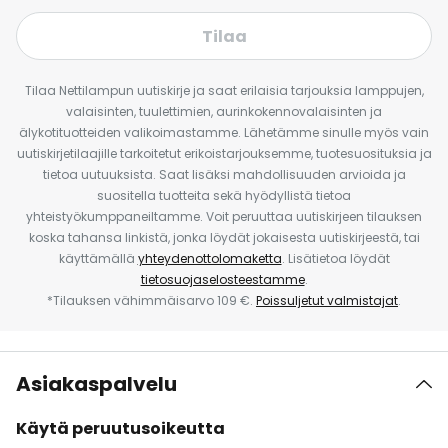
Tilaa
Tilaa Nettilampun uutiskirje ja saat erilaisia tarjouksia lamppujen,
valaisinten, tuulettimien, aurinkokennovalaisinten ja
älykotituotteiden valikoimastamme. Lähetämme sinulle myös vain
uutiskirjetilaajille tarkoitetut erikoistarjouksemme, tuotesuosituksia ja
tietoa uutuuksista. Saat lisäksi mahdollisuuden arvioida ja
suositella tuotteita sekä hyödyllistä tietoa
yhteistyökumppaneiltamme. Voit peruuttaa uutiskirjeen tilauksen
koska tahansa linkistä, jonka löydät jokaisesta uutiskirjeestä, tai
käyttämällä
yhteydenottolomaketta
. Lisätietoa löydät
tietosuojaselosteestamme
.
*Tilauksen vähimmäisarvo 109 €.
Poissuljetut valmistajat
.
Asiakaspalvelu
Käytä peruutusoikeutta