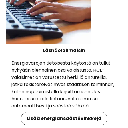
Läsnäoloilmaisin
Energiavarojen tietoisesta käytöstä on tullut
nykyään olennainen osa valaistusta. HCL-
valaisimet on varustettu herkillä antureilla,
jotka rekisteröivät myös staattisen toiminnan,
kuten näppäimistöllä kirjoittamisen. Jos
huoneessa ei ole ketään, valo sammuu
automaattisesti ja säästää sähköä.
Lisää energiansäästövinkkejä