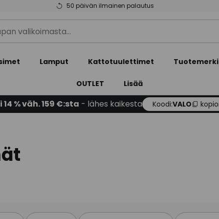
50 päivän ilmainen palautus
simet
Lamput
Kattotuulettimet
Tuotemerki
OUTLET
Lisää
i 14 % väh. 159 €:sta
- lähes kaikesta
Koodi:
VALO
kopio
mät