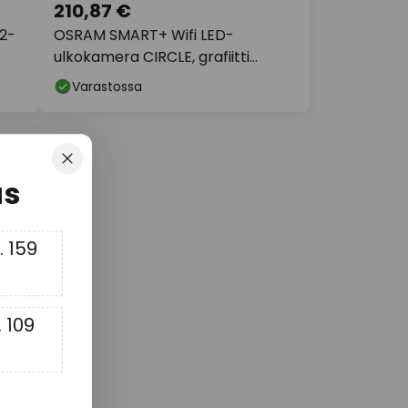
210,87 €
2-
OSRAM SMART+ Wifi LED-
ulkokamera CIRCLE, grafiitti
Anturi IP44
Varastossa
Sulje
us
 159
 109