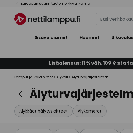
Skip
Euroopan suurin tuotemerkkivalikoima
to
Etsi
Content
verkkokaupan
valikoimasta...
Sisävalaisimet
Huoneet
Ulkovalai
Lisäalennus: 11 % väh. 109 €:sta ta
Lamput ja valaisimet
Älykoti
Älyturvajärjestelmät
Älyturvajärjestel
Älykkäät hälytyslaitteet
Älykamerat