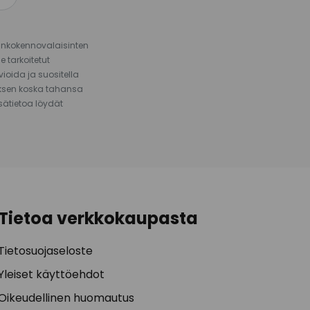
urinkokennovalaisinten
 tarkoitetut
ioida ja suositella
auksen koska tahansa
isätietoa löydät
Tietoa verkkokaupasta
Tietosuojaseloste
Yleiset käyttöehdot
Oikeudellinen huomautus