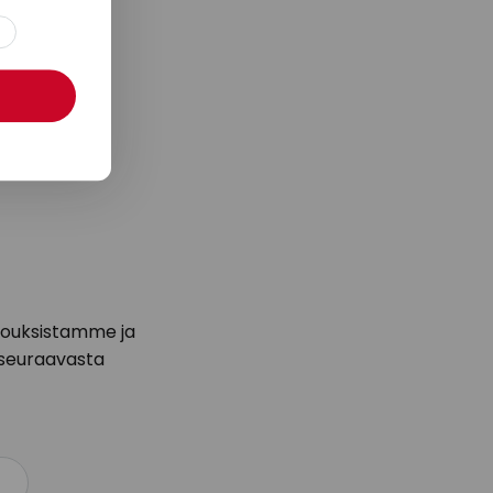
arjouksistamme ja
seuraavasta