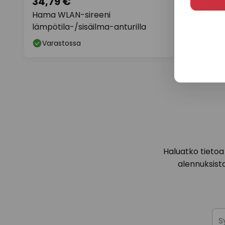
34,79 €
Hama WLAN-sireeni
lämpötila-/sisäilma-anturilla
Varastossa
Haluatko tietoa 
alennuksist