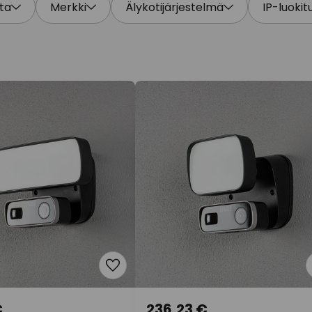
ta
Merkki
Älykotijärjestelmä
IP-luokit
€
236,23 €