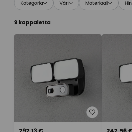
Kategoria
Väri
Materiaali
Hin
9 kappaletta
292,13 €
242,56 