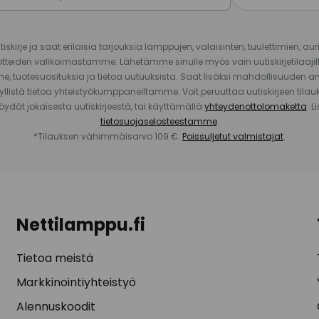
iskirje ja saat erilaisia tarjouksia lamppujen, valaisinten, tuulettimien, a
uotteiden valikoimastamme. Lähetämme sinulle myös vain uutiskirjetilaajille
e, tuotesuosituksia ja tietoa uutuuksista. Saat lisäksi mahdollisuuden arv
yllistä tietoa yhteistyökumppaneiltamme. Voit peruuttaa uutiskirjeen til
 löydät jokaisesta uutiskirjeestä, tai käyttämällä
yhteydenottolomaketta
. L
tietosuojaselosteestamme
.
*Tilauksen vähimmäisarvo 109 €.
Poissuljetut valmistajat
.
Nettilamppu.fi
Tietoa meistä
Markkinointiyhteistyö
Alennuskoodit