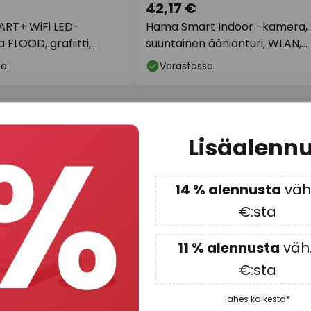
42,17 €
RT+ WiFi LED-
Hama Smart Indoor -kamera, 
FLOOD, grafiitti,
suuntainen äänianturi, WLAN,
liikkuva
sa
Varastossa
Lisäalenn
14 % alennusta
väh.
€:sta
11 % alennusta
väh.
€:sta
lähes kaikesta*