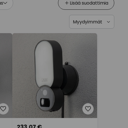
us
Lisää suodattimia
233,07 €