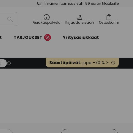
Ilmainen toimitus väh. 99 euron tilauksille
Etsi
Asiakaspalvelu
Kirjaudu sisään
Ostoskorini
t
TARJOUKSET
Yritysasiakkaat
Säästöpäivät:
jopa -70 % >
i