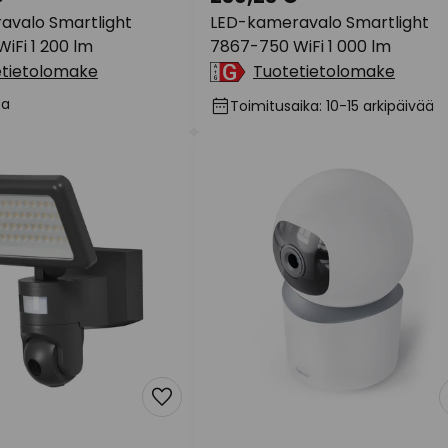
avalo Smartlight
LED-kameravalo Smartlight
iFi 1 200 lm
7867-750 WiFi 1 000 lm
etietolomake
Tuotetietolomake
sa
Toimitusaika: 10-15 arkipäivää