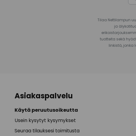
Tilaa Nettilampun uut
ja älykotit
erikoistarjouksemm
tuotteita sekä hyöd
linkistä, jonka
Asiakaspalvelu
Käytä peruutusoikeutta
Usein kysytyt kysymykset
Seuraa tilauksesi toimitusta