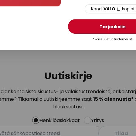
Koodi:
VALO
kopioi
Tarjouksiin
*Poissuljetut tuotemerkit
Uutiskirje
ajankohtaisista sisustus- ja valaistustrendeistä, erikoist
amme? Tilaamalla uutiskirjeemme saat
15 % alennusta*
tilauksestasi.
Henkilöasiakkaat
Yritys
Tilaa