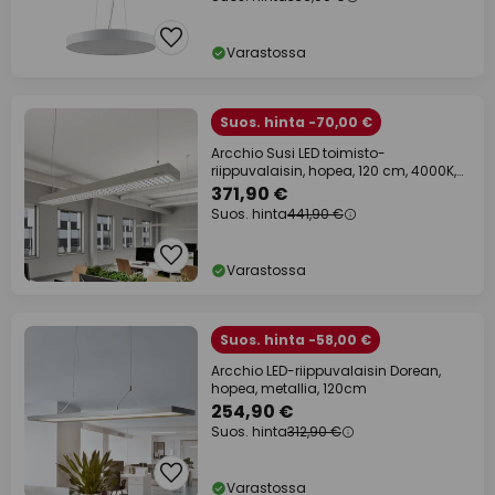
Varastossa
Suos. hinta -70,00 €
Arcchio Susi LED toimisto-
riippuvalaisin, hopea, 120 cm, 4000K,
DALI
371,90 €
Suos. hinta
441,90 €
Varastossa
Suos. hinta -58,00 €
Arcchio LED-riippuvalaisin Dorean,
hopea, metallia, 120cm
254,90 €
Suos. hinta
312,90 €
Varastossa