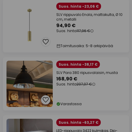
Suos. hinta -23,06 €
SLV riippuvalo Enola, mattakulta, Ø 10
cm, metalli
94,90 €
Suos. hinta
117,96 €
Toimitusaika: 5-8 arkipäivää
Suos. hinta -38,17 €
SLV Para 380 riipusvalaisin, musta
168,90 €
Suos. hinta
207,07 €
Varastossa
Suos. hinta -63,27 €
LED-riippuvalo 3422 kulmikas, Dip-