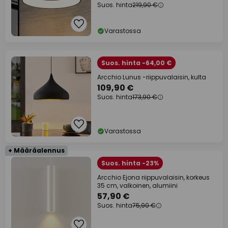
Suos. hinta
219,90 €
Varastossa
Suos. hinta -64,00 €
Arcchio Lunus -riippuvalaisin, kulta
109,90 €
Suos. hinta
173,90 €
Varastossa
+ Määräalennus
Suos. hinta -23%
Arcchio Ejona riippuvalaisin, korkeus
35 cm, valkoinen, alumiini
57,90 €
Suos. hinta
75,90 €