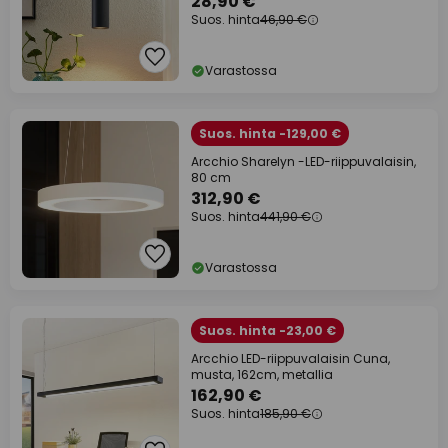
28,90 €
Suos. hinta
46,90 €
Varastossa
Suos. hinta -129,00 €
Arcchio Sharelyn -LED-riippuvalaisin,
80 cm
312,90 €
Suos. hinta
441,90 €
Varastossa
Suos. hinta -23,00 €
Arcchio LED-riippuvalaisin Cuna,
musta, 162cm, metallia
162,90 €
Suos. hinta
185,90 €