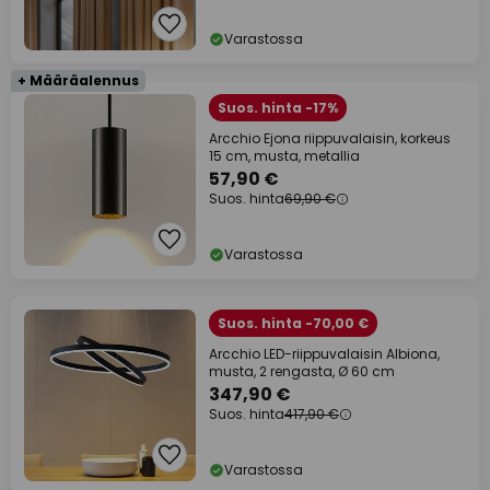
Varastossa
+ Määräalennus
Suos. hinta -17%
Arcchio Ejona riippuvalaisin, korkeus
15 cm, musta, metallia
57,90 €
Suos. hinta
69,90 €
Varastossa
Suos. hinta -70,00 €
Arcchio LED-riippuvalaisin Albiona,
musta, 2 rengasta, Ø 60 cm
347,90 €
Suos. hinta
417,90 €
Varastossa