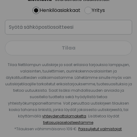
Henkilöasiakkaat
Yritys
Tilaa
Tilaa Nettilampun uutiskirje ja saat erilaisia tarjouksia lamppujen,
valaisinten, tuulettimien, aurinkokennovalaisinten ja
älykotituotteiden valikoimastamme. Lähetämme sinulle myös vain
uutiskirjetilaajille tarkoitetut erikoistarjouksemme, tuotesuosituksia ja
tietoa uutuuksista. Saat lisäksi mahdollisuuden arvioida ja
suositella tuotteita sekä hyödyllistä tietoa
yhteistyökumppaneiltamme. Voit peruuttaa uutiskirjeen tilauksen
koska tahansa linkistä, jonka löydät jokaisesta uutiskirjeestä, tai
käyttämällä
yhteydenottolomaketta
. Lisätietoa löydät
tietosuojaselosteestamme
.
*Tilauksen vähimmäisarvo 109 €.
Poissuljetut valmistajat
.