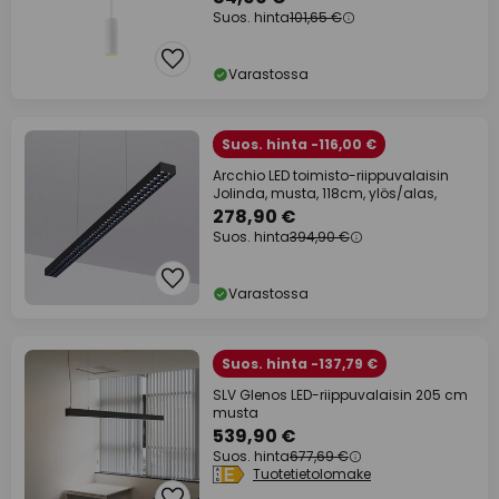
Suos. hinta
101,65 €
Varastossa
Suos. hinta -116,00 €
Arcchio LED toimisto-riippuvalaisin
Jolinda, musta, 118cm, ylös/alas,
278,90 €
Suos. hinta
394,90 €
Varastossa
Suos. hinta -137,79 €
SLV Glenos LED-riippuvalaisin 205 cm
musta
539,90 €
Suos. hinta
677,69 €
Tuotetietolomake