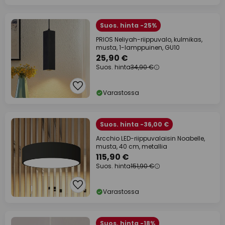
Suos. hinta -25%
PRIOS Neliyah-riippuvalo, kulmikas,
musta, 1-lamppuinen, GU10
25,90 €
Suos. hinta
34,90 €
Varastossa
Suos. hinta -36,00 €
Arcchio LED-riippuvalaisin Noabelle,
musta, 40 cm, metallia
115,90 €
Suos. hinta
151,90 €
Varastossa
Suos. hinta -18%