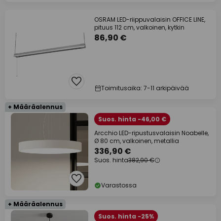
OSRAM LED-riippuvalaisin OFFICE LINE,
pituus 112 cm, valkoinen, kytkin
86,90 €
Toimitusaika: 7-11 arkipäivää
+ Määräalennus
Suos. hinta -46,00 €
Arcchio LED-ripustusvalaisin Noabelle,
Ø 80 cm, valkoinen, metallia
336,90 €
Suos. hinta
382,90 €
Varastossa
+ Määräalennus
Suos. hinta -25%