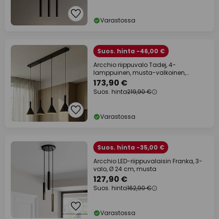
Varastossa
Suos. hinta -46,00 €
Arcchio riippuvalo Tadej, 4-
lamppuinen, musta-valkoinen,
metalli, E27
173,90 €
Suos. hinta
219,90 €
Varastossa
Suos. hinta -35,00 €
Arcchio LED-riippuvalaisin Franka, 3-
valo, Ø 24 cm, musta
127,90 €
Suos. hinta
162,90 €
Varastossa