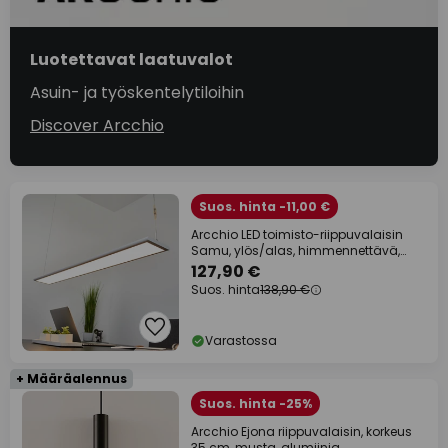
Luotettavat laatuvalot
Asuin- ja työskentelytiloihin
Discover Arcchio
Suos. hinta -11,00 €
Arcchio LED toimisto-riippuvalaisin
Samu, ylös/alas, himmennettävä,
alumiini
127,90 €
Suos. hinta
138,90 €
Varastossa
+ Määräalennus
Suos. hinta -25%
Arcchio Ejona riippuvalaisin, korkeus
35 cm, musta, alumiinia