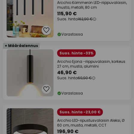
Arcchio Kammeron LED-riippuvalaisin,
musta, metalli, 80 cm
115,90 €
Suos. hinta
162,90 €
Varastossa
+ Määräalennus
Suos. hinta -33%
Arcchio Ejona -riippuvalaisin, korkeus
27 cm, musta, alumiini
46,90 €
Suos. hinta
69,90 €
Varastossa
Suos. hinta -23,00 €
Arcchio LED-ripustusvalaisin Aleksi, Ø
60 cm, musta, metalli, CCT
196,90 €