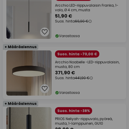
Arcchio LED-riippuvalaisin Franka, 1-
valo, Ø 4 cm, musta
51,90 €
Suos. hinta
69,90 €
Varastossa
+ Määräalennus
Suos. hinta -70,00 €
Arcchio Noabelle -LED-riippuvalaisin,
musta, 80 cm
371,90 €
Suos. hinta
441,90 €
Varastossa
+ Määräalennus
Suos. hinta -38%
PRIOS Neliyah-riippuvalo, pyöreä,
musta, 1-lamppuinen, GU10