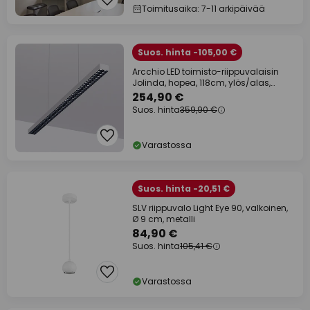
Toimitusaika: 7-11 arkipäivää
Suos. hinta -105,00 €
Arcchio LED toimisto-riippuvalaisin
Jolinda, hopea, 118cm, ylös/alas,
ylös/alas
254,90 €
Suos. hinta
359,90 €
Varastossa
Suos. hinta -20,51 €
SLV riippuvalo Light Eye 90, valkoinen,
Ø 9 cm, metalli
84,90 €
Suos. hinta
105,41 €
Varastossa