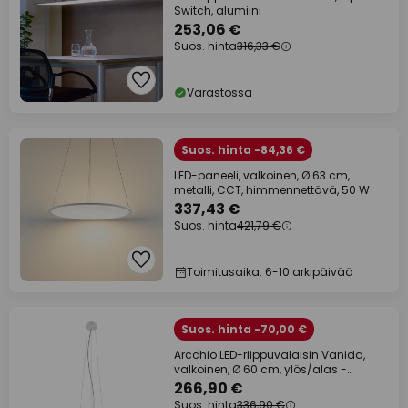
Switch, alumiini
253,06 €
Suos. hinta
316,33 €
Varastossa
Suos. hinta -84,36 €
LED-paneeli, valkoinen, Ø 63 cm,
metalli, CCT, himmennettävä, 50 W
337,43 €
Suos. hinta
421,79 €
Toimitusaika: 6-10 arkipäivää
Suos. hinta -70,00 €
Arcchio LED-riippuvalaisin Vanida,
valkoinen, Ø 60 cm, ylös/alas -
valaisin
266,90 €
Suos. hinta
336,90 €