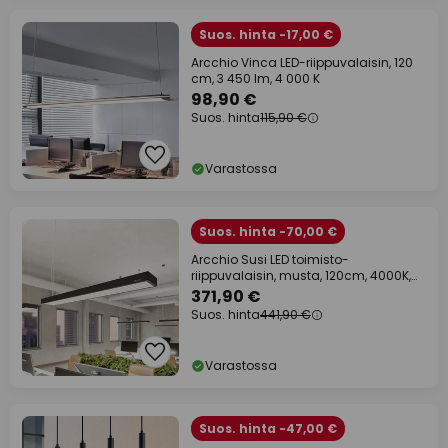
Suos. hinta -17,00 €
Arcchio Vinca LED-riippuvalaisin, 120
cm, 3 450 lm, 4 000 K
98,90 €
Suos. hinta
115,90 €
Varastossa
Suos. hinta -70,00 €
Arcchio Susi LED toimisto-
riippuvalaisin, musta, 120cm, 4000K,
DALI
371,90 €
Suos. hinta
441,90 €
Varastossa
Suos. hinta -47,00 €