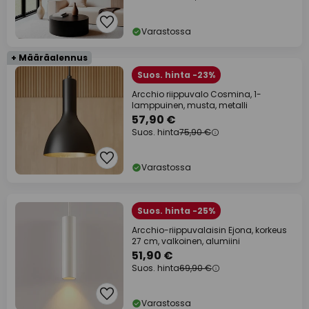
Varastossa
+ Määräalennus
Suos. hinta -23%
Arcchio riippuvalo Cosmina, 1-
lamppuinen, musta, metalli
57,90 €
Suos. hinta
75,90 €
Varastossa
Suos. hinta -25%
Arcchio-riippuvalaisin Ejona, korkeus
27 cm, valkoinen, alumiini
51,90 €
Suos. hinta
69,90 €
Varastossa