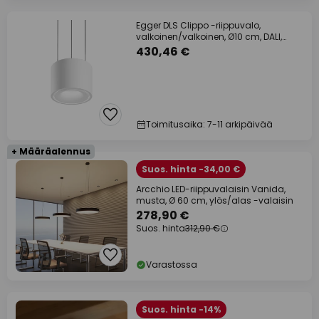
Egger DLS Clippo -riippuvalo,
valkoinen/valkoinen, Ø10 cm, DALI,
DTW, ylös/alas
430,46 €
Toimitusaika: 7-11 arkipäivää
+ Määräalennus
Suos. hinta -34,00 €
Arcchio LED-riippuvalaisin Vanida,
musta, Ø 60 cm, ylös/alas -valaisin
278,90 €
Suos. hinta
312,90 €
Varastossa
Suos. hinta -14%