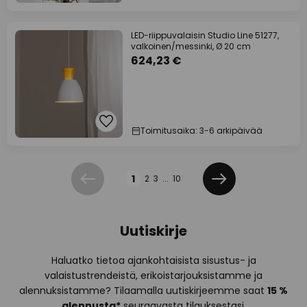
LED-riippuvalaisin Studio Line 51277,
valkoinen/messinki, Ø 20 cm
624,23 €
Toimitusaika: 3-6 arkipäivää
Sivu
1
2
3
...
10
Edellinen
Seuraava
Uutiskirje
Haluatko tietoa ajankohtaisista sisustus- ja
valaistustrendeistä, erikoistarjouksistamme ja
alennuksistamme? Tilaamalla uutiskirjeemme saat
15 %
alennusta*
seuraavasta tilauksestasi.