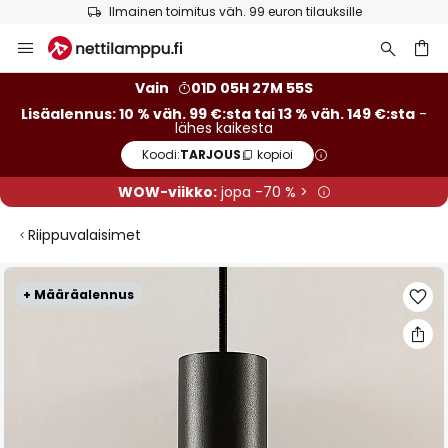
Ilmainen toimitus väh. 99 euron tilauksille
Skip
to
Content
Vain
01D 05H 27M 55S
Lisäalennus: 10 % väh. 99 €:sta tai 13 % väh. 149 €:sta
-
lähes kaikesta
Koodi:
TARJOUS
kopioi
WOW-viikko:
jopa -70 % >
Riippuvalaisimet
Skip
+ Määräalennus
to
the
end
of
the
images