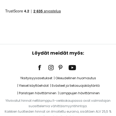
Löydät meidät myös:
Yksityisyysasetukset
Oikeudellinen huomautus
Yleiset käyttöehdot
Evästeet ja tietosuojakäytäntö
Paristojen hävittäminen
Lamppujen hävittäminen
Yliviivatut hinnat nettilamppu.fi-verkkokaupassa ovat valmistajan
suosittelemia vähittäismyyntihintoja.
Kaikkien tuotteiden hinnat on ilmoitettu euroina, sisältäen ALV 25,5 %