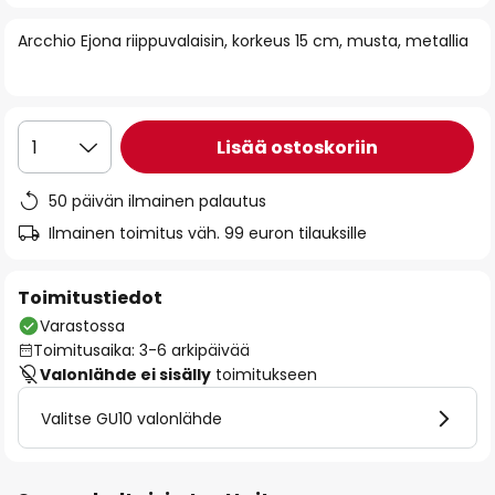
of
Arcchio Ejona riippuvalaisin, korkeus 15 cm, musta, metallia
the
images
gallery
Lisää ostoskoriin
1
50 päivän ilmainen palautus
Ilmainen toimitus väh. 99 euron tilauksille
Toimitustiedot
Varastossa
Toimitusaika: 3-6 arkipäivää
Valonlähde ei sisälly
toimitukseen
Valitse GU10 valonlähde