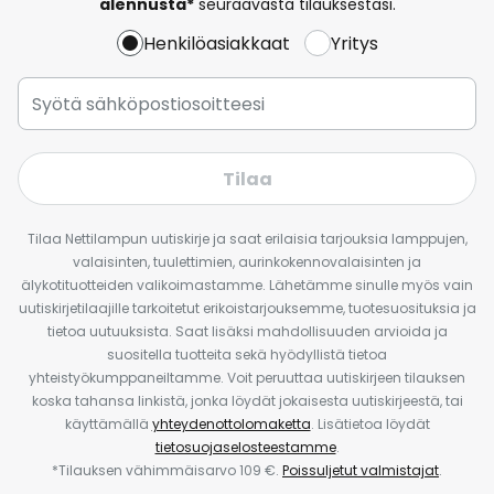
alennusta*
seuraavasta tilauksestasi.
Henkilöasiakkaat
Yritys
Tilaa
Tilaa Nettilampun uutiskirje ja saat erilaisia tarjouksia lamppujen,
valaisinten, tuulettimien, aurinkokennovalaisinten ja
älykotituotteiden valikoimastamme. Lähetämme sinulle myös vain
uutiskirjetilaajille tarkoitetut erikoistarjouksemme, tuotesuosituksia ja
tietoa uutuuksista. Saat lisäksi mahdollisuuden arvioida ja
suositella tuotteita sekä hyödyllistä tietoa
yhteistyökumppaneiltamme. Voit peruuttaa uutiskirjeen tilauksen
koska tahansa linkistä, jonka löydät jokaisesta uutiskirjeestä, tai
käyttämällä
yhteydenottolomaketta
. Lisätietoa löydät
tietosuojaselosteestamme
.
*Tilauksen vähimmäisarvo 109 €.
Poissuljetut valmistajat
.