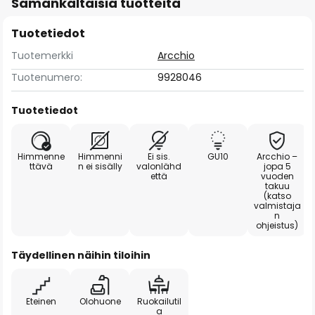
Samankaltaisia tuotteita
Tuotetiedot
Tuotemerkki
Arcchio
Tuotenumero:
9928046
Tuotetiedot
Himmenne
Himmenni
Ei sis.
GU10
Arcchio –
ttävä
n ei sisälly
valonlähd
jopa 5
että
vuoden
takuu
(katso
valmistaja
n
ohjeistus)
Täydellinen näihin tiloihin
Eteinen
Olohuone
Ruokailutil
a