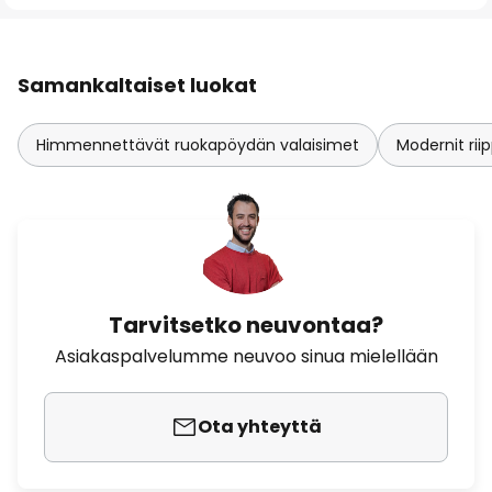
Samankaltaiset luokat
Himmennettävät ruokapöydän valaisimet
Modernit ri
Tarvitsetko neuvontaa?
Asiakaspalvelumme neuvoo sinua mielellään
Ota yhteyttä