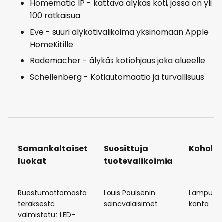
Homematic IP - kattava älykäs koti, jossa on yli
100 ratkaisua
Eve - suuri älykotivalikoima yksinomaan Apple
HomeKitille
Rademacher - älykäs kotiohjaus joka alueelle
Schellenberg - Kotiautomaatio ja turvallisuus
Samankaltaiset
Suosittuja
Kohok
luokat
tuotevalikoimia
Ruostumattomasta
Louis Poulsenin
Lampunpi
teräksestä
seinävalaisimet
kanta
valmistetut LED-