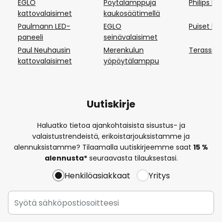
EGLO
Pöytälamppuja
Philips H
kattovalaisimet
kaukosäätimellä
Paulmann LED-
EGLO
Puiset l
paneeli
seinävalaisimet
Paul Neuhausin
Merenkulun
Terassin 
kattovalaisimet
yöpöytälamppu
Uutiskirje
Haluatko tietoa ajankohtaisista sisustus- ja
valaistustrendeistä, erikoistarjouksistamme ja
alennuksistamme? Tilaamalla uutiskirjeemme saat
15 %
alennusta*
seuraavasta tilauksestasi.
Henkilöasiakkaat
Yritys