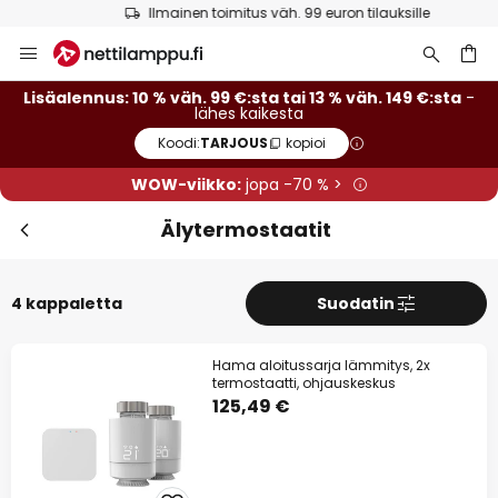
Ilmainen toimitus väh. 99 euron tilauksille
Skip
Sulj
Lisäalennus
to
Content
13 % alennusta
väh. 149 €:sta
Lisäalennus: 10 % väh. 99 €:sta tai 13 % väh. 149 €:sta
-
lähes kaikesta
Koodi:
TARJOUS
kopioi
10 % alennusta
väh. 99 €:sta
WOW-viikko:
jopa -70 % >
lähes kaikesta*
Älytermostaatit
Koodi:
TARJOUS
kopioi
Tarjouksiin
4 kappaletta
Suodatin
*Poissuljetut tuotemerkit
Hama aloitussarja lämmitys, 2x
termostaatti, ohjauskeskus
125,49 €