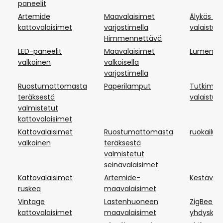
paneelit
Artemide
Maavalaisimet
Älykäs p
kattovalaisimet
varjostimella
valaistus
Himmennettävä
LED-paneelit
Maavalaisimet
Lumen Me
valkoinen
valkoisella
varjostimella
Ruostumattomasta
Paperilamput
Tutkimuk
teräksestä
valaistus
valmistetut
kattovalaisimet
Kattovalaisimet
Ruostumattomasta
ruokailuti
valkoinen
teräksestä
valmistetut
seinävalaisimet
Kattovalaisimet
Artemide-
Kestävät
ruskea
maavalaisimet
Vintage
Lastenhuoneen
ZigBee-
kattovalaisimet
maavalaisimet
yhdyskäy