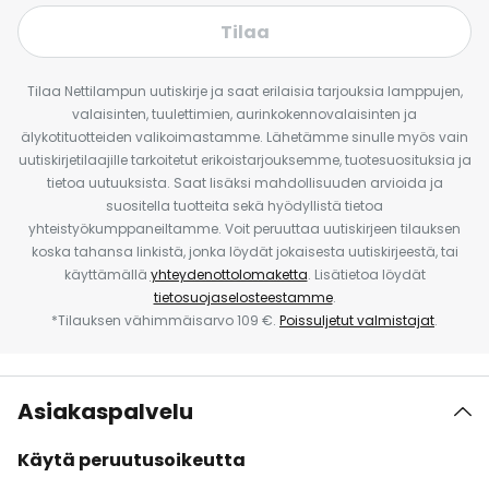
Tilaa
Tilaa Nettilampun uutiskirje ja saat erilaisia tarjouksia lamppujen,
valaisinten, tuulettimien, aurinkokennovalaisinten ja
älykotituotteiden valikoimastamme. Lähetämme sinulle myös vain
uutiskirjetilaajille tarkoitetut erikoistarjouksemme, tuotesuosituksia ja
tietoa uutuuksista. Saat lisäksi mahdollisuuden arvioida ja
suositella tuotteita sekä hyödyllistä tietoa
yhteistyökumppaneiltamme. Voit peruuttaa uutiskirjeen tilauksen
koska tahansa linkistä, jonka löydät jokaisesta uutiskirjeestä, tai
käyttämällä
yhteydenottolomaketta
. Lisätietoa löydät
tietosuojaselosteestamme
.
*Tilauksen vähimmäisarvo 109 €.
Poissuljetut valmistajat
.
Asiakaspalvelu
Käytä peruutusoikeutta