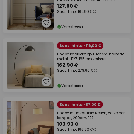
127,90 €
Suos. hinta
162,90 €
Varastossa
Suos. hinta -116,00 €
Lindby kaarilamppu Jonera, harmaa,
metalli, E27, 185 cm korkeus
162,90 €
Suos. hinta
278,90 €
Varastossa
Suos. hinta -87,00 €
Lindby lattiavalaisin Railyn, valkoinen,
kangas, 200cm, E27
109,90 €
Suos. hinta
196,90 €