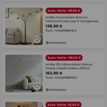
Suos. hinta -35,00 €
Lindby maavalaisin Braccio,
harmaa/musta, lasi, 5-lamppuinen,
204.5cm
138,90 €
Suos. hinta
173,90 €
Varastossa
Suos. hinta -116,00 €
Lindby LED-lattiavalaisin Danua,
hopea, metalli, korkeus 200cm
162,90 €
Suos. hinta
278,90 €
Varastossa
Suos. hinta -12,00 €