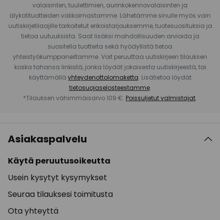
valaisinten, tuulettimien, aurinkokennovalaisinten ja
älykotituotteiden valikoimastamme. Lähetämme sinulle myös vain
uutiskirjetilaajille tarkoitetut erikoistarjouksemme, tuotesuosituksia ja
tietoa uutuuksista. Saat lisäksi mahdollisuuden arvioida ja
suositella tuotteita sekä hyödyllistä tietoa
yhteistyökumppaneiltamme. Voit peruuttaa uutiskirjeen tilauksen
koska tahansa linkistä, jonka löydät jokaisesta uutiskirjeestä, tai
käyttämällä
yhteydenottolomaketta
. Lisätietoa löydät
tietosuojaselosteestamme
.
*Tilauksen vähimmäisarvo 109 €.
Poissuljetut valmistajat
.
Asiakaspalvelu
Käytä peruutusoikeutta
Usein kysytyt kysymykset
Seuraa tilauksesi toimitusta
Ota yhteyttä