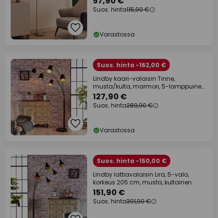
57,90 €
Suos. hinta
115,90 €
Varastossa
Suos. hinta -162,00 €
Lindby kaari-valaisin Tinne,
musta/kulta, marmori, 5-lamppuinen,
E14
127,90 €
Suos. hinta
289,90 €
Varastossa
Suos. hinta -150,00 €
Lindby lattiavalaisin Lira, 5-valo,
korkeus 205 cm, musta, kultainen
151,90 €
Suos. hinta
301,90 €