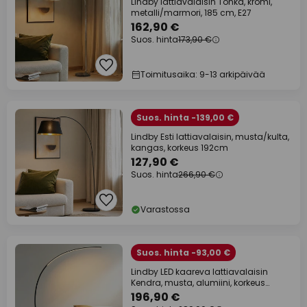
Lindby lattiavalaisin Tonka, kromi,
metalli/marmori, 185 cm, E27
162,90 €
Suos. hinta
173,90 €
Toimitusaika: 9-13 arkipäivää
Suos. hinta -139,00 €
Lindby Esti lattiavalaisin, musta/kulta,
kangas, korkeus 192cm
127,90 €
Suos. hinta
266,90 €
Varastossa
Suos. hinta -93,00 €
Lindby LED kaareva lattiavalaisin
Kendra, musta, alumiini, korkeus
180cm
196,90 €