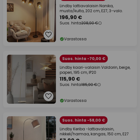
Lindby lattiavalaisin Nanika,
musta/kulta, 202 cm, E27, 3-valo.
196,90 €
Suos. hinta
208,90 €
Varastossa
Suos. hinta -70,00 €
Lindby kaari-valaisin Valdorin, beige,
paperi, 195 cm, IP20
115,90 €
Suos. hinta
185,90 €
Varastossa
Suos. hinta -58,00 €
Lindby Keriba -lattiavalaisin,
nikkeli/harmaa, kangas, 150 cm, E27