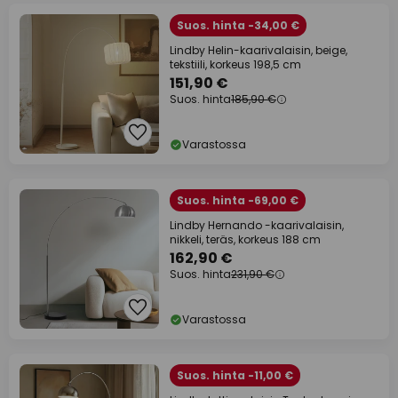
Suos. hinta -34,00 €
Lindby Helin-kaarivalaisin, beige,
tekstiili, korkeus 198,5 cm
151,90 €
Suos. hinta
185,90 €
Varastossa
Suos. hinta -69,00 €
Lindby Hernando -kaarivalaisin,
nikkeli, teräs, korkeus 188 cm
162,90 €
Suos. hinta
231,90 €
Varastossa
Suos. hinta -11,00 €