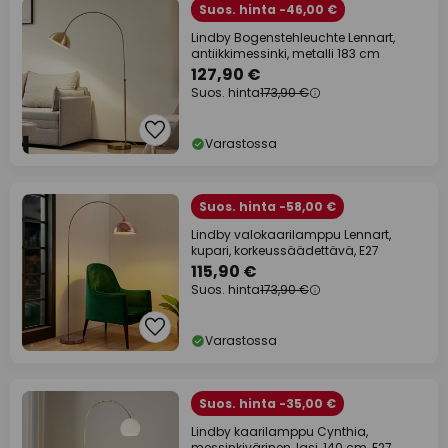
Suos. hinta -46,00 €
Lindby Bogenstehleuchte Lennart,
antiikkimessinki, metalli 183 cm
127,90 €
Suos. hinta
173,90 €
Varastossa
Suos. hinta -58,00 €
Lindby valokaarilamppu Lennart,
kupari, korkeussäädettävä, E27
115,90 €
Suos. hinta
173,90 €
Varastossa
Suos. hinta -35,00 €
Lindby kaarilamppu Cynthia,
messinkivärinen, lasi, 140 cm, E27