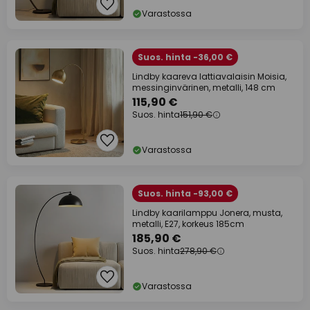
Varastossa
Suos. hinta -36,00 €
Lindby kaareva lattiavalaisin Moisia,
messinginvärinen, metalli, 148 cm
115,90 €
Suos. hinta
151,90 €
Varastossa
Suos. hinta -93,00 €
Lindby kaarilamppu Jonera, musta,
metalli, E27, korkeus 185cm
185,90 €
Suos. hinta
278,90 €
Varastossa