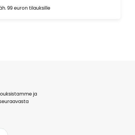
h. 99 euron tilauksille
arjouksistamme ja
seuraavasta