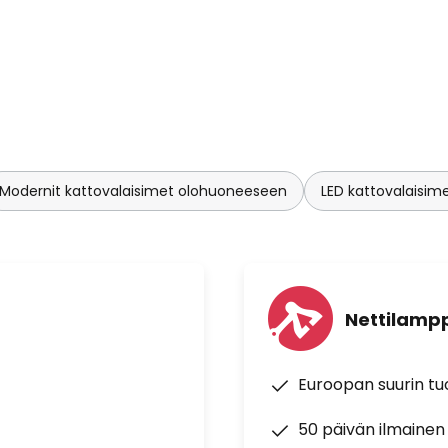
Modernit kattovalaisimet olohuoneeseen
LED kattovalaisi
Nettilampp
Euroopan suurin t
50 päivän ilmainen