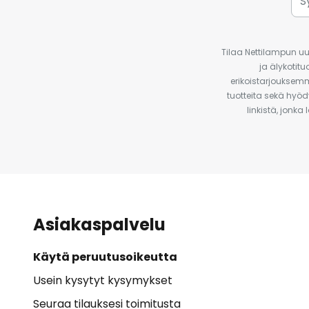
Tilaa Nettilampun uut
ja älykotit
erikoistarjouksemm
tuotteita sekä hyöd
linkistä, jonka
Asiakaspalvelu
Käytä peruutusoikeutta
Usein kysytyt kysymykset
Seuraa tilauksesi toimitusta