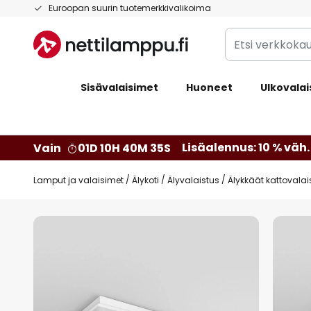
Skip
Euroopan suurin tuotemerkkivalikoima
to
Etsi
Content
verkkokaupan
valikoimasta...
Sisävalaisimet
Huoneet
Ulkovalai
Lisäalennus: 10 % väh. 
Vain
01D 10H 40M 34S
Lamput ja valaisimet
Älykoti
Älyvalaistus
Älykkäät kattovalai
Skip
to
the
end
of
the