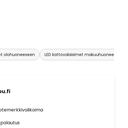
met olohuoneeseen
LED kattovalaisimet makuuhuoneeseen
u.fi
uotemerkkivalikoima
 palautus