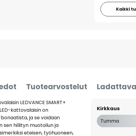
Kaikki t
iedot
Tuotearvostelut
Ladattava
tovalaisin LEDVANCE SMART+
Kirkkaus
LED-kattovalaisin on
rbonaatista, ja se voidaan
Tumma
in sen hillityn muotoilun ja
simerkiksi eteisen, työhuoneen,