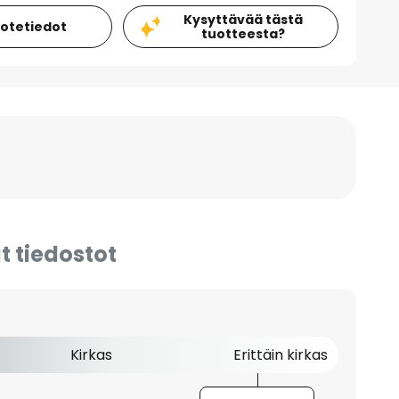
Kysyttävää tästä
uotetiedot
tuotteesta?
t tiedostot
Kirkas
Erittäin kirkas