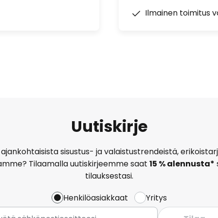
Ilmainen toimitus vä
Uutiskirje
ajankohtaisista sisustus- ja valaistustrendeistä, erikoist
amme? Tilaamalla uutiskirjeemme saat
15 % alennusta*
tilauksestasi.
Henkilöasiakkaat
Yritys