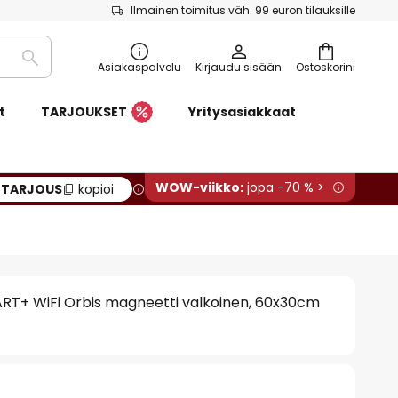
Ilmainen toimitus väh. 99 euron tilauksille
Etsi
Asiakaspalvelu
Kirjaudu sisään
Ostoskorini
t
TARJOUKSET
Yritysasiakkaat
WOW-viikko:
jopa -70 % >
:
TARJOUS
kopioi
T+ WiFi Orbis magneetti valkoinen, 60x30cm