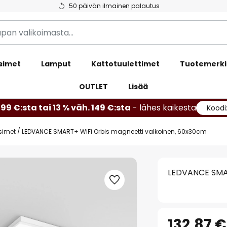
50 päivän ilmainen palautus
simet
Lamput
Kattotuulettimet
Tuotemerki
OUTLET
Lisää
99 €:sta tai 13 % väh. 149 €:sta
- lähes kaikesta
Koodi
simet
LEDVANCE SMART+ WiFi Orbis magneetti valkoinen, 60x30cm
LEDVANCE SMAR
132,87 €