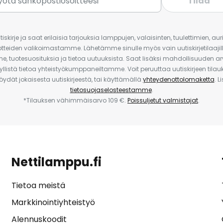
Tilaa
iskirje ja saat erilaisia tarjouksia lamppujen, valaisinten, tuulettimien, a
uotteiden valikoimastamme. Lähetämme sinulle myös vain uutiskirjetilaajille
e, tuotesuosituksia ja tietoa uutuuksista. Saat lisäksi mahdollisuuden arv
yllistä tietoa yhteistyökumppaneiltamme. Voit peruuttaa uutiskirjeen til
 löydät jokaisesta uutiskirjeestä, tai käyttämällä
yhteydenottolomaketta
. L
tietosuojaselosteestamme
.
*Tilauksen vähimmäisarvo 109 €.
Poissuljetut valmistajat
.
Nettilamppu.fi
Tietoa meistä
Markkinointiyhteistyö
Alennuskoodit