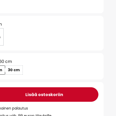
n
60 cm
m
30 cm
Lisää ostoskoriin
mainen palautus
itus väh. 99 euron tilauksille