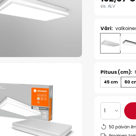
sis. ALV
Väri:
valkoine
Pituus (cm):
45 cm
60 c
1
50 päivän il
Ilmainen toim