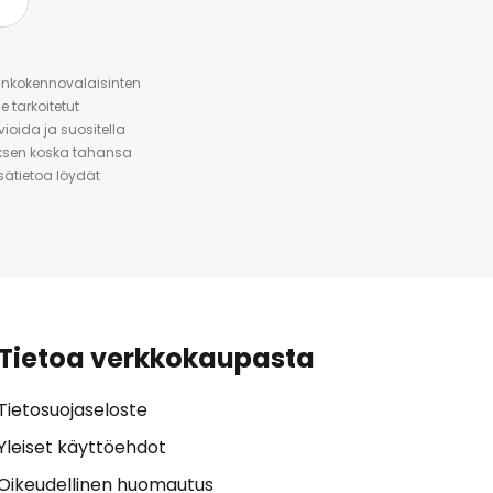
urinkokennovalaisinten
 tarkoitetut
ioida ja suositella
auksen koska tahansa
isätietoa löydät
Tietoa verkkokaupasta
Tietosuojaseloste
Yleiset käyttöehdot
Oikeudellinen huomautus