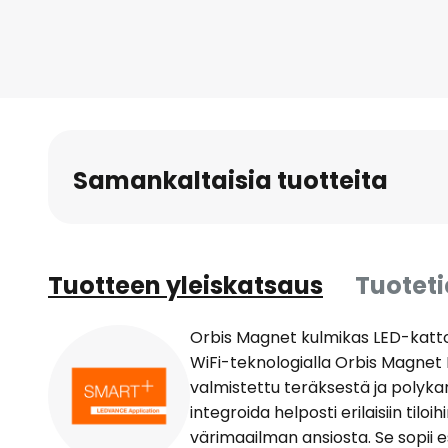
to
the
beginning
of
the
images
gallery
Samankaltaisia tuotteita
Tuotteen yleiskatsaus
Tuotet
Orbis Magnet kulmikas LED-kat
WiFi-teknologialla Orbis Magnet 
valmistettu teräksestä ja polyka
integroida helposti erilaisiin tiloih
värimaailman ansiosta. Se sopii e