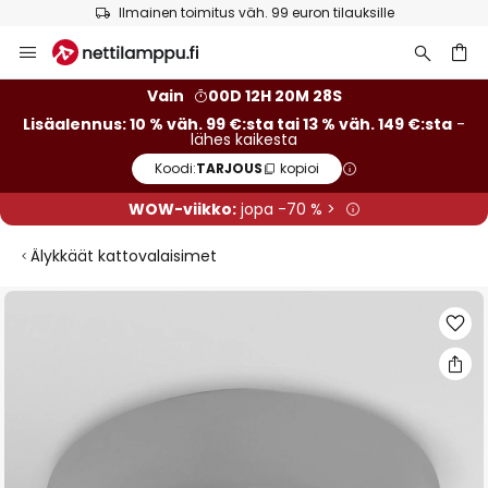
Ilmainen toimitus väh. 99 euron tilauksille
Skip
to
Content
Vain
00D 12H 20M 28S
Lisäalennus: 10 % väh. 99 €:sta tai 13 % väh. 149 €:sta
-
lähes kaikesta
Koodi:
TARJOUS
kopioi
WOW-viikko:
jopa -70 % >
Älykkäät kattovalaisimet
Skip
to
the
end
of
the
images