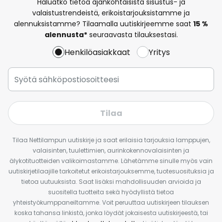
Haluatko tietoa ajankohtaisista sisustus- ja
valaistustrendeistä, erikoistarjouksistamme ja
alennuksistamme? Tilaamalla uutiskirjeemme saat
15 %
alennusta*
seuraavasta tilauksestasi.
Henkilöasiakkaat
Yritys
Tilaa
Tilaa Nettilampun uutiskirje ja saat erilaisia tarjouksia lamppujen,
valaisinten, tuulettimien, aurinkokennovalaisinten ja
älykotituotteiden valikoimastamme. Lähetämme sinulle myös vain
uutiskirjetilaajille tarkoitetut erikoistarjouksemme, tuotesuosituksia ja
tietoa uutuuksista. Saat lisäksi mahdollisuuden arvioida ja
suositella tuotteita sekä hyödyllistä tietoa
yhteistyökumppaneiltamme. Voit peruuttaa uutiskirjeen tilauksen
koska tahansa linkistä, jonka löydät jokaisesta uutiskirjeestä, tai