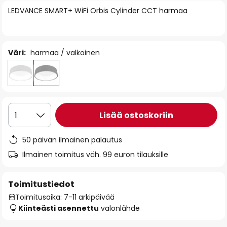
of
LEDVANCE SMART+ WiFi Orbis Cylinder CCT harmaa
the
images
gallery
Väri:
harmaa / valkoinen
Lisää ostoskoriin
1
50 päivän ilmainen palautus
Ilmainen toimitus väh. 99 euron tilauksille
Toimitustiedot
Toimitusaika: 7-11 arkipäivää
Kiinteästi asennettu
valonlähde