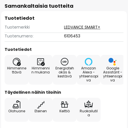
Samankaltaisia tuotteita
Tuotetiedot
Tuotemerkki
LEDVANCE SMART+
Tuotenumero:
6106453
Tuotetiedot
Himmenne
Himmenni
Energiateh
Amazon
Google
ttävä
n mukana
okas &
Alexa -
Assistant -
kestävä
yhteensopi
yhteensopi
va
va
Täydellinen näihin tiloihin
Olohuone
Eteinen
Keittiö
Ruokailutil
a