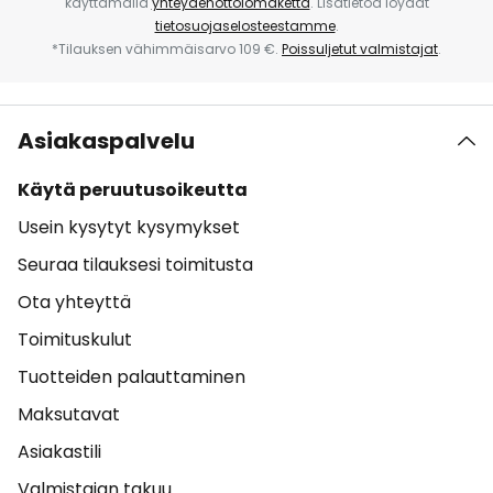
käyttämällä
yhteydenottolomaketta
. Lisätietoa löydät
tietosuojaselosteestamme
.
*Tilauksen vähimmäisarvo 109 €.
Poissuljetut valmistajat
.
Asiakaspalvelu
Käytä peruutusoikeutta
Usein kysytyt kysymykset
Seuraa tilauksesi toimitusta
Ota yhteyttä
Toimituskulut
Tuotteiden palauttaminen
Maksutavat
Asiakastili
Valmistajan takuu