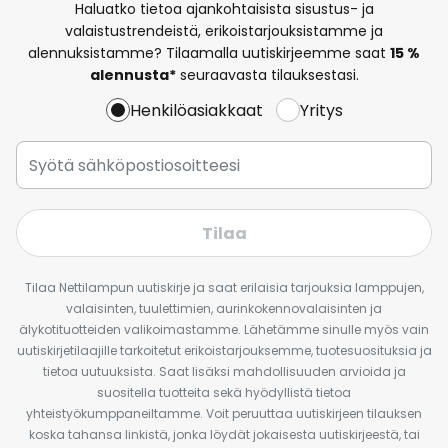
Haluatko tietoa ajankohtaisista sisustus- ja
valaistustrendeistä, erikoistarjouksistamme ja
alennuksistamme? Tilaamalla uutiskirjeemme saat
15 %
alennusta*
seuraavasta tilauksestasi.
Henkilöasiakkaat
Yritys
Tilaa
Tilaa Nettilampun uutiskirje ja saat erilaisia tarjouksia lamppujen,
valaisinten, tuulettimien, aurinkokennovalaisinten ja
älykotituotteiden valikoimastamme. Lähetämme sinulle myös vain
uutiskirjetilaajille tarkoitetut erikoistarjouksemme, tuotesuosituksia ja
tietoa uutuuksista. Saat lisäksi mahdollisuuden arvioida ja
suositella tuotteita sekä hyödyllistä tietoa
yhteistyökumppaneiltamme. Voit peruuttaa uutiskirjeen tilauksen
koska tahansa linkistä, jonka löydät jokaisesta uutiskirjeestä, tai