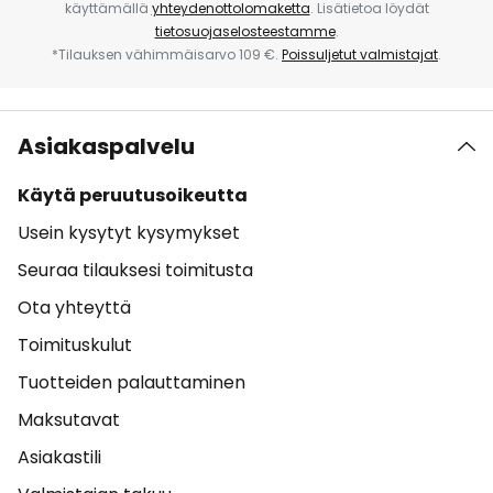
käyttämällä
yhteydenottolomaketta
. Lisätietoa löydät
tietosuojaselosteestamme
.
*Tilauksen vähimmäisarvo 109 €.
Poissuljetut valmistajat
.
Asiakaspalvelu
Käytä peruutusoikeutta
Usein kysytyt kysymykset
Seuraa tilauksesi toimitusta
Ota yhteyttä
Toimituskulut
Tuotteiden palauttaminen
Maksutavat
Asiakastili