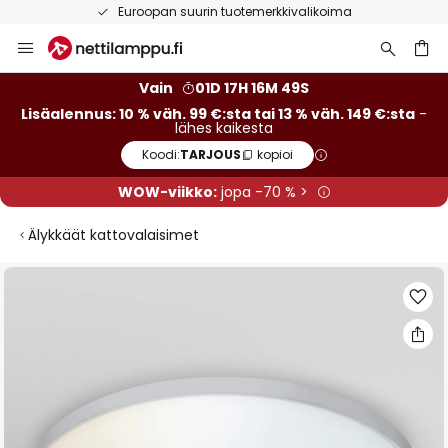
Euroopan suurin tuotemerkkivalikoima
Skip
to
Content
Vain
01D 17H 16M 49S
Lisäalennus: 10 % väh. 99 €:sta tai 13 % väh. 149 €:sta
-
lähes kaikesta
Koodi:
TARJOUS
kopioi
WOW-viikko:
jopa -70 % >
Älykkäät kattovalaisimet
Skip
to
the
end
of
the
images