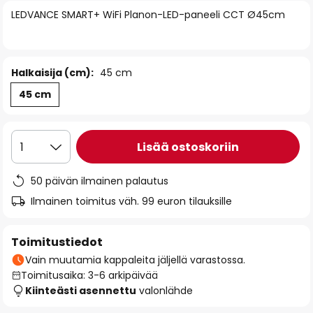
of
LEDVANCE SMART+ WiFi Planon-LED-paneeli CCT Ø45cm
the
images
gallery
Halkaisija (cm):
45 cm
45 cm
Lisää ostoskoriin
1
50 päivän ilmainen palautus
Ilmainen toimitus väh. 99 euron tilauksille
Toimitustiedot
Vain muutamia kappaleita jäljellä varastossa.
Toimitusaika: 3-6 arkipäivää
Kiinteästi asennettu
valonlähde