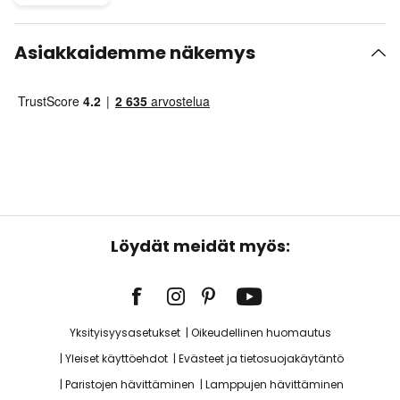
Asiakkaidemme näkemys
Löydät meidät myös:
Yksityisyysasetukset
Oikeudellinen huomautus
Yleiset käyttöehdot
Evästeet ja tietosuojakäytäntö
Paristojen hävittäminen
Lamppujen hävittäminen