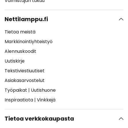
Valmistajan takuu
Nettilamppu.fi
Tietoa meistä
Markkinointiyhteistyö
Alennuskoodit
Uutiskirje
Tekstiviestiuutiset
Asiakasarvostelut
Työpaikat
|
Uutishuone
Inspiraatiota
|
Vinkkejä
Tietoa verkkokaupasta