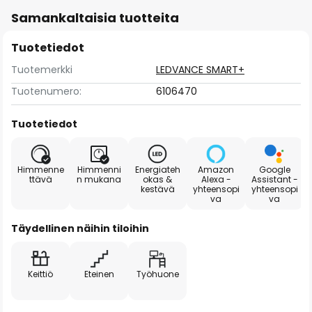
Samankaltaisia tuotteita
Tuotetiedot
Tuotemerkki
LEDVANCE SMART+
Tuotenumero:
6106470
Tuotetiedot
Himmenne
Himmenni
Energiateh
Amazon
Google
ttävä
n mukana
okas &
Alexa -
Assistant -
kestävä
yhteensopi
yhteensopi
va
va
Täydellinen näihin tiloihin
Keittiö
Eteinen
Työhuone