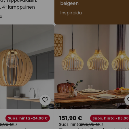
ay riippuvalaisin,
beigeen
i, 4-lamppuinen
Inspiroidu
a
151,90 €
Suos. hinta -24,00 €
Suos. hinta -115,00
62,90 €
Suos. hinta
266,90 €