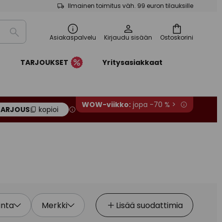
Ilmainen toimitus väh. 99 euron tilauksille
Etsi
Asiakaspalvelu
Kirjaudu sisään
Ostoskorini
t
TARJOUKSET
Yritysasiakkaat
WOW-viikko:
jopa -70 % >
TARJOUS
kopioi
inta
Merkki
Lisää suodattimia