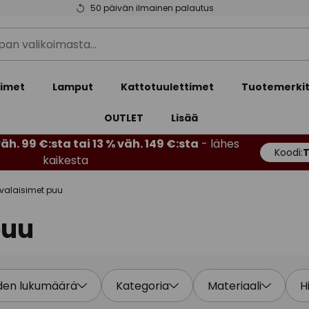
50 päivän ilmainen palautus
simet
Lamput
Kattotuulettimet
Tuotemerki
OUTLET
Lisää
äh. 99 €:sta tai 13 % väh. 149 €:sta
- lähes
Koodi:
kaikesta
valaisimet puu
puu
den lukumäärä
Kategoria
Materiaali
H