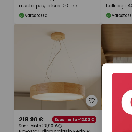
musta, puu, pituus 120 cm
halkaisija 4
Varastossa
Varastoss
219,90 €
196,90 €
Suos. hinta -12,00 €
Suos. hinta
231,90 €
Suos. hinta
2
Envostar-riippuvalaisin Kerio, Ø
Riippuvalais