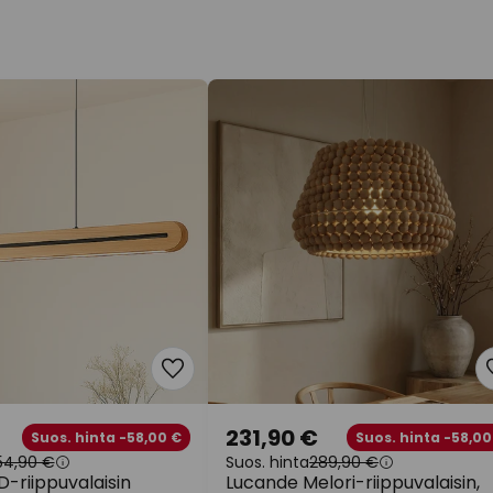
231,90 €
Suos. hinta -58,00 €
Suos. hinta -58,00
54,90 €
Suos. hinta
289,90 €
-riippuvalaisin
Lucande Melori-riippuvalaisin,