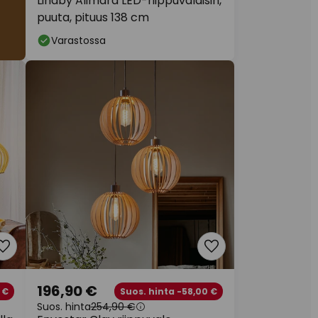
Lindby Alimara LED-riippuvalaisin,
puuta, pituus 138 cm
Varastossa
196,90 €
 €
Suos. hinta -58,00 €
Suos. hinta
254,90 €