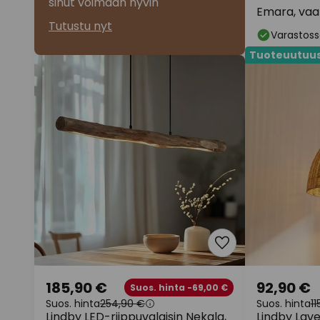
sinut voimaan hyvin
Emara, vaa
Tutustu nyt
Varastoss
Tuoteuutuu
185,90 €
92,90 €
Suos. hinta -69,00 €
Suos. hinta
254,90 €
Suos. hinta
11
Lindby LED-riippuvalaisin Nekala,
Lindby Lave