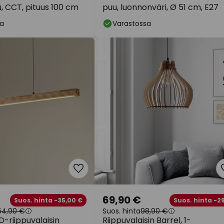
, CCT, pituus 100 cm
puu, luonnonväri, Ø 51 cm, E27
a
Varastossa
69,90 €
Suos. hinta -35,00 €
Suos. hinta -2
54,90 €
Suos. hinta
98,90 €
-riippuvalaisin
Riippuvalaisin Barrel, 1-