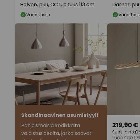
Holven, puu, CCT, pituus 113 cm
Darnor, puu
Varastossa
Varastoss
Skandinaavinen asumistyyli
219,90 €
Pohjoismaisia kodikkaita
Suos. hinta
2
valaistusideoita, jotka saavat
Lucande LED