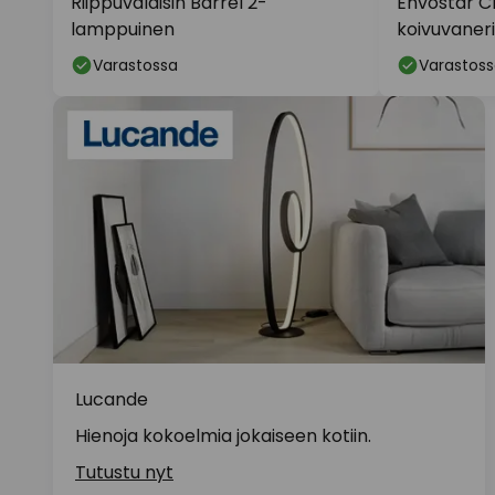
Riippuvalaisin Barrel 2-
Envostar Cl
lamppuinen
koivuvaner
Varastossa
Varastoss
Lucande
Hienoja kokoelmia jokaiseen kotiin.
Tutustu nyt