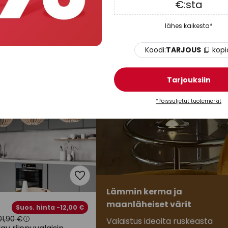
€:sta
la, 3-lamppuinen,
puusäleillä Ø 50 cm
lähes kaikesta*
a
Varastossa
Koodi:
TARJOUS
kopi
Tarjouksiin
*Poissuljetut tuotemerkit
Lämmin kerma ja
maanläheiset värit
Suos. hinta -12,00 €
01,90 €
Valaistus ideoita ruskeasta