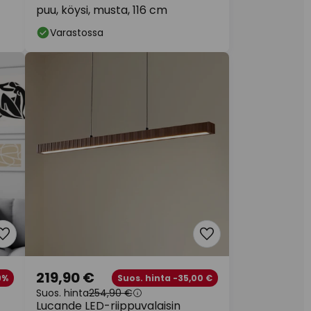
puu, köysi, musta, 116 cm
Varastossa
219,90 €
9%
Suos. hinta -35,00 €
Suos. hinta
254,90 €
Lucande LED-riippuvalaisin