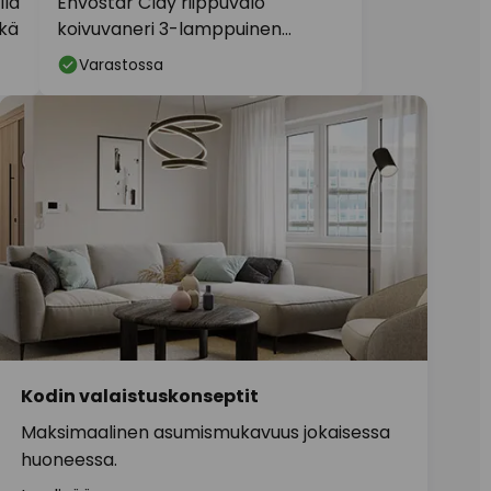
lla
Envostar Clay riippuvalo
tkä
koivuvaneri 3-lamppuinen
pyöreä
Varastossa
Kodin valaistuskonseptit
Maksimaalinen asumismukavuus jokaisessa
huoneessa.