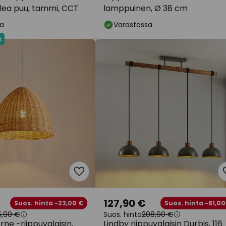
lea puu, tammi, CCT
lamppuinen, Ø 38 cm
a
Varastossa
s
127,90 €
Suos. hinta -23,00 €
Suos. hinta -81,00
5,90 €
Suos. hinta
208,90 €
rne -riippuvalaisin,
Lindby riippuvalaisin Durbis, 116