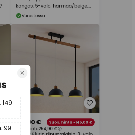
27
kangas, 5-valo, harmaa/beige,
E27
Varastossa
Sulje
us
 149
109,90 €
 €
Suos. hinta -145,00 €
. 99
Suos. hinta
254,90 €
Lindby Flurin riipusvalaisin, 3-valo,