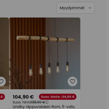
104,90 €
 €
Suos. hinta -34,00 €
Suos. hinta
138,90 €
Lindby riippuvalaisin Rom, 5-valo,