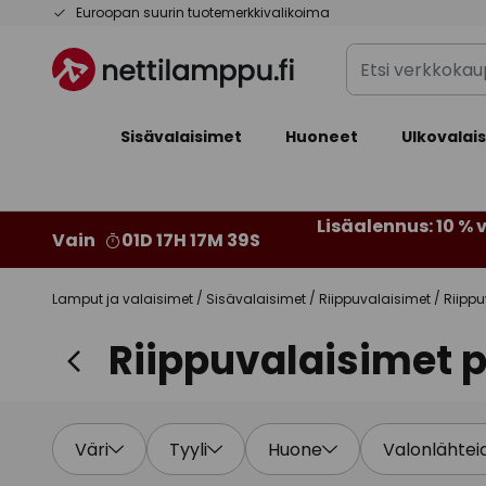
Skip
Euroopan suurin tuotemerkkivalikoima
to
Etsi
Content
verkkokaupan
valikoimasta...
Sisävalaisimet
Huoneet
Ulkovalai
Lisäalennus: 10 % v
Vain
01D 17H 17M 37S
Lamput ja valaisimet
Sisävalaisimet
Riippuvalaisimet
Riippu
Riippuvalaisimet 
Väri
Tyyli
Huone
Valonlähtei