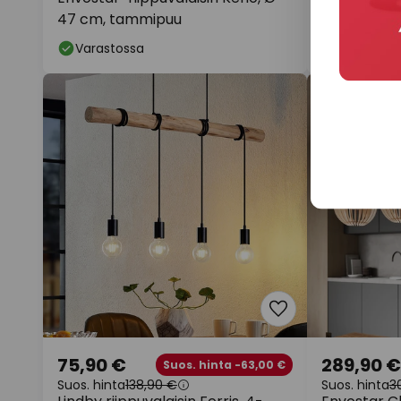
47 cm, tammipuu
varjostimil
pyöreä
Varastossa
Varastoss
75,90 €
289,90 €
Suos. hinta -63,00 €
Suos. hinta
138,90 €
Suos. hinta
3