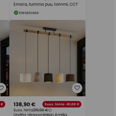
Emara, tumma puu, tammi, CCT
Varastossa
138,90 €
 €
Suos. hinta -81,00 €
Suos. hinta
219,90 €
Lindby riippuvalaisin Amilia,