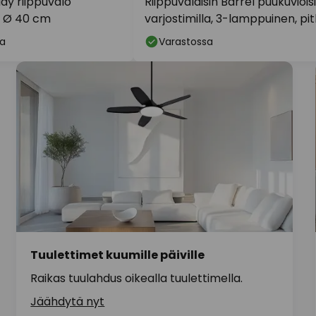
ay riippuvalo
Riippuvalaisin Barrel puukuvioisi
i Ø 40 cm
varjostimilla, 3-lamppuinen, pi
a
Varastossa
Tuulettimet kuumille päiville
Raikas tuulahdus oikealla tuulettimella.
Jäähdytä nyt