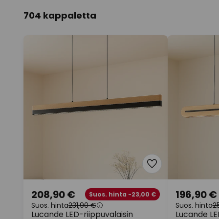
704 kappaletta
208,90 €
196,90 €
Suos. hinta -23,00 €
Suos. hinta
231,90 €
Suos. hinta
2
Lucande LED-riippuvalaisin
Lucande LED