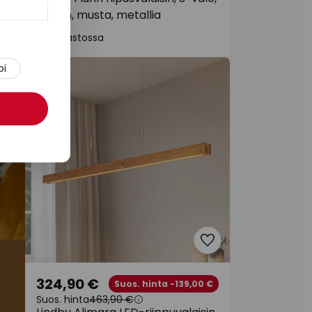
107cm, musta, metallia
Varastossa
oi
324,90 €
Suos. hinta -139,00 €
Suos. hinta
463,90 €