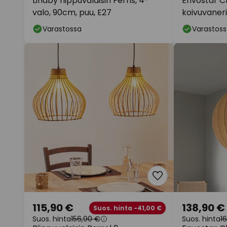
Lindby riippuvalaisin Ferris, 4-
Envostar Cl
valo, 90cm, puu, E27
koivuvaner
Varastossa
Varastoss
115,90 €
138,90 €
Suos. hinta -41,00 €
Suos. hinta
156,90 €
Suos. hinta
1