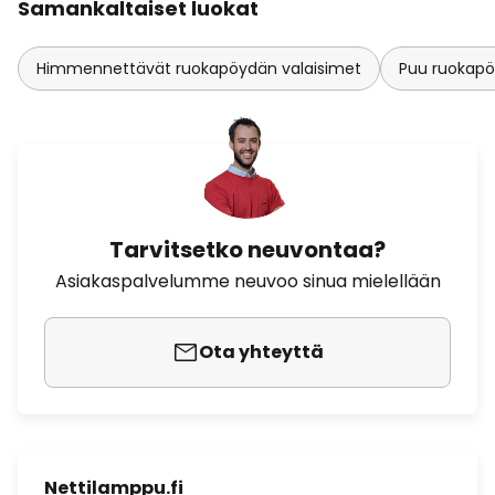
Samankaltaiset luokat
Himmennettävät ruokapöydän valaisimet
Puu ruokapö
Tarvitsetko neuvontaa?
Asiakaspalvelumme neuvoo sinua mielellään
Ota yhteyttä
Nettilamppu.fi