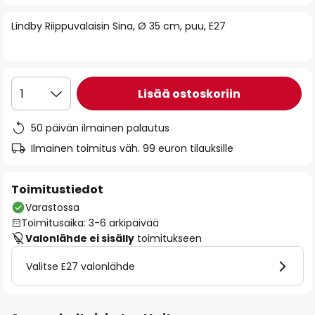
of
Lindby Riippuvalaisin Sina, Ø 35 cm, puu, E27
the
images
gallery
Lisää ostoskoriin
1
50 päivän ilmainen palautus
Ilmainen toimitus väh. 99 euron tilauksille
Toimitustiedot
Varastossa
Toimitusaika: 3-6 arkipäivää
Valonlähde ei sisälly
toimitukseen
Valitse E27 valonlähde