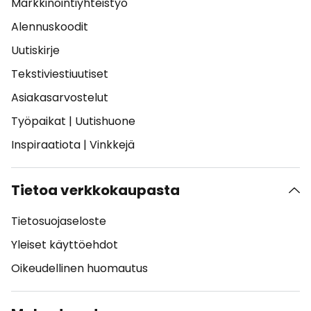
Markkinointiyhteistyö
Alennuskoodit
Uutiskirje
Tekstiviestiuutiset
Asiakasarvostelut
Työpaikat
|
Uutishuone
Inspiraatiota
|
Vinkkejä
Tietoa verkkokaupasta
Tietosuojaseloste
Yleiset käyttöehdot
Oikeudellinen huomautus