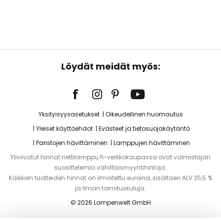
Löydät meidät myös:
Yksityisyysasetukset
Oikeudellinen huomautus
Yleiset käyttöehdot
Evästeet ja tietosuojakäytäntö
Paristojen hävittäminen
Lamppujen hävittäminen
Yliviivatut hinnat nettilamppu.fi-verkkokaupassa ovat valmistajan
suosittelemia vähittäismyyntihintoja.
Kaikkien tuotteiden hinnat on ilmoitettu euroina, sisältäen ALV 25,5 %
ja ilman toimituskuluja.
© 2026 Lampenwelt GmbH