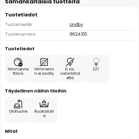
Samankaltaisia tuotteita
Tuotetiedot
Tuotemerkki
Lindby
Tuotenumero:
9624310
Tuotetiedot
Himmenne
Himmenni
Ei sis.
E27
ttävä
n ei sisälly
valonlähd
että
Täydellinen näihin tiloihin
Olohuone
Ruokailutil
a
Mitat