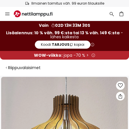
Ilmainen toimitus väh. 99 euron tilauksille
Skip
to
Content
Vain
02D 13H 33M 29S
Lisäalennus: 10 % väh. 99 €:sta tai 13 % väh. 149 €:sta
-
lähes kaikesta
Koodi:
TARJOUS
kopioi
WOW-viikko:
jopa -70 % >
Riippuvalaisimet
Skip
to
the
end
of
the
images