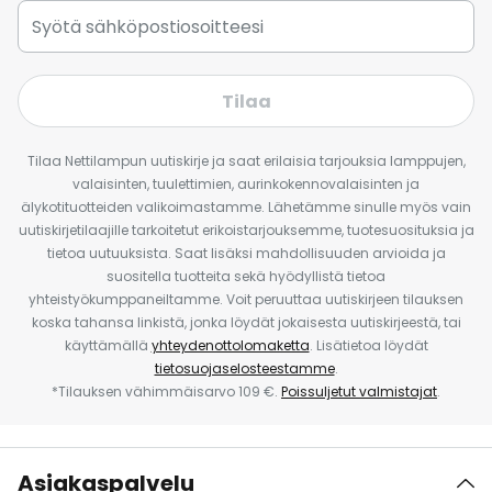
Tilaa
Tilaa Nettilampun uutiskirje ja saat erilaisia tarjouksia lamppujen,
valaisinten, tuulettimien, aurinkokennovalaisinten ja
älykotituotteiden valikoimastamme. Lähetämme sinulle myös vain
uutiskirjetilaajille tarkoitetut erikoistarjouksemme, tuotesuosituksia ja
tietoa uutuuksista. Saat lisäksi mahdollisuuden arvioida ja
suositella tuotteita sekä hyödyllistä tietoa
yhteistyökumppaneiltamme. Voit peruuttaa uutiskirjeen tilauksen
koska tahansa linkistä, jonka löydät jokaisesta uutiskirjeestä, tai
käyttämällä
yhteydenottolomaketta
. Lisätietoa löydät
tietosuojaselosteestamme
.
*Tilauksen vähimmäisarvo 109 €.
Poissuljetut valmistajat
.
Asiakaspalvelu