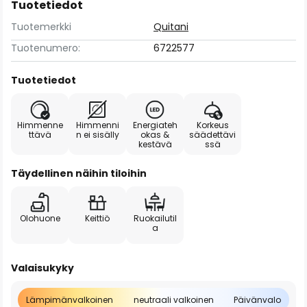
Tuotetiedot
Tuotemerkki
Quitani
Tuotenumero:
6722577
Tuotetiedot
Himmenne
Himmenni
Energiateh
Korkeus
ttävä
n ei sisälly
okas &
säädettävi
kestävä
ssä
Täydellinen näihin tiloihin
Olohuone
Keittiö
Ruokailutil
a
Valaisukyky
Lämpimänvalkoinen
neutraali valkoinen
Päivänvalo