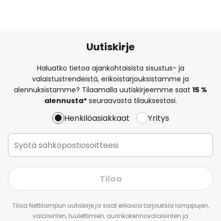
Uutiskirje
Haluatko tietoa ajankohtaisista sisustus- ja
valaistustrendeistä, erikoistarjouksistamme ja
alennuksistamme? Tilaamalla uutiskirjeemme saat
15 %
alennusta*
seuraavasta tilauksestasi.
Henkilöasiakkaat
Yritys
Tilaa
Tilaa Nettilampun uutiskirje ja saat erilaisia tarjouksia lamppujen,
valaisinten, tuulettimien, aurinkokennovalaisinten ja