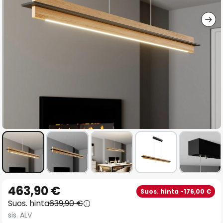
gallery
Skip
463,90 €
Suos. hinta -176,00 €
to
Suos. hinta
639,90 €
the
sis. ALV
beginning