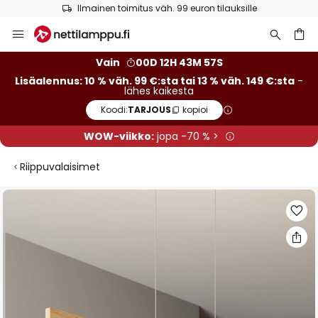
Ilmainen toimitus väh. 99 euron tilauksille
Skip
to
Content
Vain
00D 12H 43M 56S
Lisäalennus: 10 % väh. 99 €:sta tai 13 % väh. 149 €:sta
-
lähes kaikesta
Koodi:
TARJOUS
kopioi
WOW-viikko:
jopa -70 % >
Riippuvalaisimet
Skip
to
the
end
of
the
images