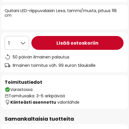
of
Quitani LED-riippuvalaisin Lexa, tammi/musta, pituus 118
the
cm
images
gallery
Lisää ostoskoriin
1
50 päivän ilmainen palautus
Ilmainen toimitus väh. 99 euron tilauksille
Toimitustiedot
Varastossa
Toimitusaika: 3-6 arkipäivää
Kiinteästi asennettu
valonlähde
Samankaltaisia tuotteita