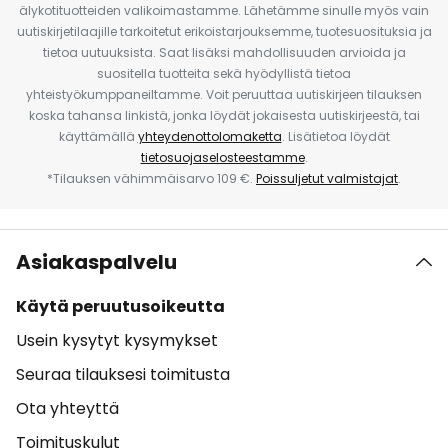
älykotituotteiden valikoimastamme. Lähetämme sinulle myös vain
uutiskirjetilaajille tarkoitetut erikoistarjouksemme, tuotesuosituksia ja
tietoa uutuuksista. Saat lisäksi mahdollisuuden arvioida ja
suositella tuotteita sekä hyödyllistä tietoa
yhteistyökumppaneiltamme. Voit peruuttaa uutiskirjeen tilauksen
koska tahansa linkistä, jonka löydät jokaisesta uutiskirjeestä, tai
käyttämällä
yhteydenottolomaketta
. Lisätietoa löydät
tietosuojaselosteestamme
.
*Tilauksen vähimmäisarvo 109 €.
Poissuljetut valmistajat
.
Asiakaspalvelu
Käytä peruutusoikeutta
Usein kysytyt kysymykset
Seuraa tilauksesi toimitusta
Ota yhteyttä
Toimituskulut