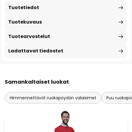
Tuotetiedot
Tuotekuvaus
Tuotearvostelut
Ladattavat tiedostot
Samankaltaiset luokat
Himmennettävät ruokapöydän valaisimet
Puu ruokapö