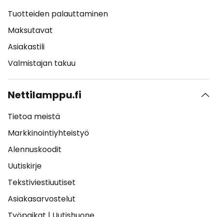
Tuotteiden palauttaminen
Maksutavat
Asiakastili
Valmistajan takuu
Nettilamppu.fi
Tietoa meistä
Markkinointiyhteistyö
Alennuskoodit
Uutiskirje
Tekstiviestiuutiset
Asiakasarvostelut
Työpaikat
|
Uutishuone