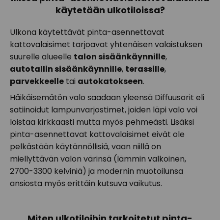
käytetään ulkotiloissa?
Ulkona käytettävät pinta-asennettavat
kattovalaisimet tarjoavat yhtenäisen valaistuksen
suurelle alueelle
talon sisäänkäynnille
,
autotallin sisäänkäynnille
,
terassille
,
parvekkeelle
tai
autokatokseen
.
Häikäisemätön valo saadaan yleensä Diffuusorit eli
satiinoidut lampunvarjostimet, joiden läpi valo voi
loistaa kirkkaasti mutta myös pehmeästi. Lisäksi
pinta-asennettavat kattovalaisimet eivät ole
pelkästään käytännöllisiä, vaan niillä on
miellyttävän valon värinsä (lämmin valkoinen,
2700-3300 kelviniä) ja modernin muotoilunsa
ansiosta myös erittäin kutsuva vaikutus.
Miten ulkotiloihin tarkoitetut pinta-