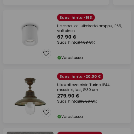
Suos. hinta -19%
Helestra Lot -ulkokattolamppu, IP65,
valkoinen
67,90 €
Suos. hinta
84,08 €
Varastossa
Suos. hinta -20,00 €
Ulkokattovalaisin Turino, IP44,
messinki, lasi, Ø 30 cm
279,90 €
Suos. hinta
299,90 €
Varastossa