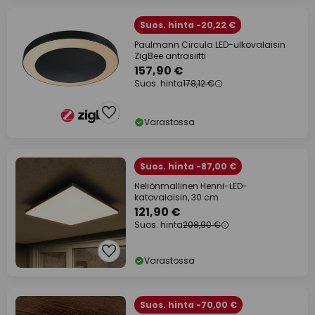
Suos. hinta -20,22 €
Paulmann Circula LED-ulkovalaisin
ZigBee antrasiitti
157,90 €
Suos. hinta
178,12 €
Varastossa
Suos. hinta -87,00 €
Neliönmallinen Henni-LED-
katovalaisin, 30 cm
121,90 €
Suos. hinta
208,90 €
Varastossa
Suos. hinta -70,00 €