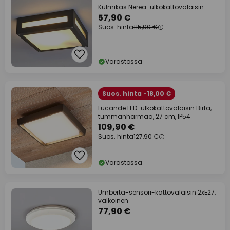
Kulmikas Nerea-ulkokattovalaisin
57,90 €
Suos. hinta
115,90 €
Varastossa
Suos. hinta -18,00 €
Lucande LED-ulkokattovalaisin Birta,
tummanharmaa, 27 cm, IP54
109,90 €
Suos. hinta
127,90 €
Varastossa
Umberta-sensori-kattovalaisin 2xE27,
valkoinen
77,90 €