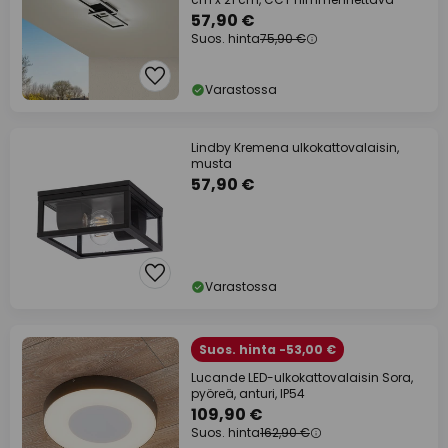
57,90 €
Suos. hinta
75,90 €
Varastossa
Lindby Kremena ulkokattovalaisin,
musta
57,90 €
Varastossa
Suos. hinta -53,00 €
Lucande LED-ulkokattovalaisin Sora,
pyöreä, anturi, IP54
109,90 €
Suos. hinta
162,90 €