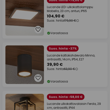
Suos. hinta -75,00 €
Lucande LED-ulkokattolamppu
Mabella, 23 cm, anturi, IP65
104,90 €
Suos. hinta
179,90 €
Varastossa
Suos. hinta -37%
Lucande kattokohdevalo Minna,
antrasiitti, 14cm, IP54, E27
39,90 €
Suos. hinta
63,90 €
Varastossa
Suos. hinta -58,00 €
Lucande ulkokattovalaisin Ferda, 29
cm, antrasiitti, IP44