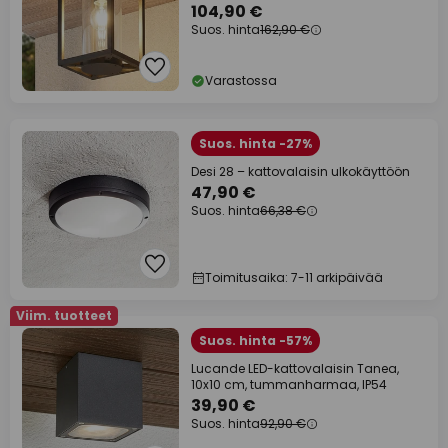
104,90 €
Suos. hinta
162,90 €
Varastossa
Suos. hinta -27%
Desi 28 – kattovalaisin ulkokäyttöön
47,90 €
Suos. hinta
66,38 €
Toimitusaika: 7-11 arkipäivää
Viim. tuotteet
Suos. hinta -57%
Lucande LED-kattovalaisin Tanea,
10x10 cm, tummanharmaa, IP54
39,90 €
Suos. hinta
92,90 €