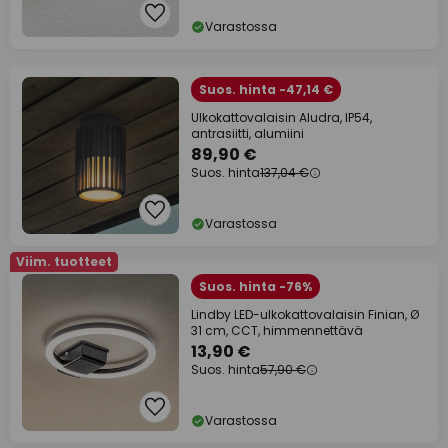
Varastossa
Suos. hinta -47,14 €
Ulkokattovalaisin Aludra, IP54,
antrasiitti, alumiini
89,90 €
Suos. hinta
137,04 €
Varastossa
Viim. tuotteet
Suos. hinta -76%
Lindby LED-ulkokattovalaisin Finian, Ø
31 cm, CCT, himmennettävä
13,90 €
Suos. hinta
57,90 €
Varastossa