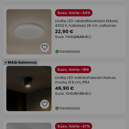
Suos. hinta -34%
Lindby LED-ulkokattovalaisin Kirkola,
4000 K, halkaisija 26 cm, valkoinen
22,90 €
Suos. hinta
34,90 €
Varastossa
+ Määräalennus
Suos. hinta -19%
Lindby LED-kattokohdevalo Nolivar,
musta, Ø 9 cm, IP54
46,90 €
Suos. hinta
57,90 €
Varastossa
Suos. hinta -37%