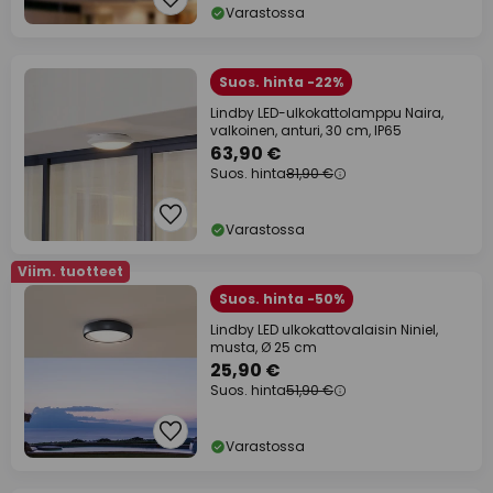
Varastossa
Suos. hinta -22%
Lindby LED-ulkokattolamppu Naira,
valkoinen, anturi, 30 cm, IP65
63,90 €
Suos. hinta
81,90 €
Varastossa
Viim. tuotteet
Suos. hinta -50%
Lindby LED ulkokattovalaisin Niniel,
musta, Ø 25 cm
25,90 €
Suos. hinta
51,90 €
Varastossa