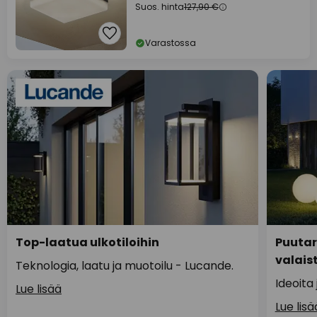
Suos. hinta
127,90 €
Varastossa
Top-laatua ulkotiloihin
Puutar
valais
Teknologia, laatu ja muotoilu - Lucande.
Ideoita 
Lue lisää
Lue lisä