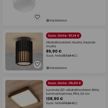
Varastossa
Suos. hinta -51,14 €
Ulkokattovalaisin Aludra, Seaside
musta
85,90 €
Suos. hinta
137,04 €
Varastossa
Suos. hinta -35,00 €
Lucande LED-ulkokattovalaisin Birta,
tummanharmaa, IP54, 34 cm
138,90 €
Suos. hinta
173,90 €