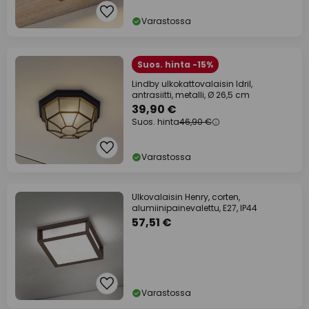
Varastossa
Suos. hinta -15%
Lindby ulkokattovalaisin Idril,
antrasiitti, metalli, Ø 26,5 cm
39,90 €
Suos. hinta
46,90 €
Varastossa
Ulkovalaisin Henry, corten,
alumiinipainevalettu, E27, IP44
57,51 €
Varastossa