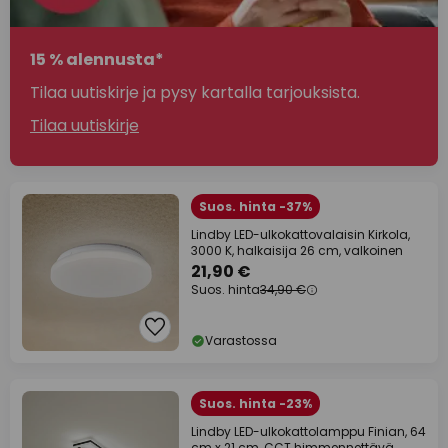
15 % alennusta*
Tilaa uutiskirje ja pysy kartalla tarjouksista.
Tilaa uutiskirje
Suos. hinta -37%
Lindby LED-ulkokattovalaisin Kirkola,
3000 K, halkaisija 26 cm, valkoinen
21,90 €
Suos. hinta
34,90 €
Varastossa
Suos. hinta -23%
Lindby LED-ulkokattolamppu Finian, 64
cm x 21 cm, CCT himmennettävä