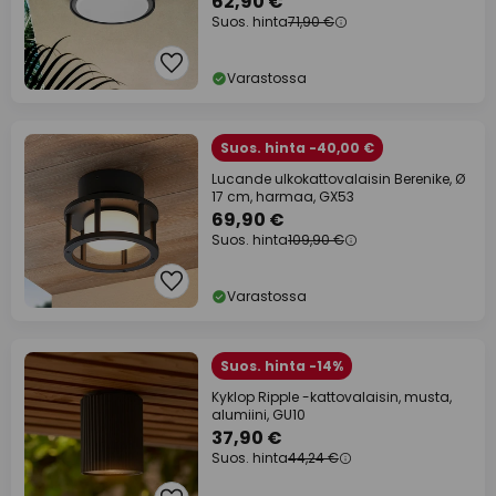
62,90 €
Suos. hinta
71,90 €
Varastossa
Suos. hinta -40,00 €
Lucande ulkokattovalaisin Berenike, Ø
17 cm, harmaa, GX53
69,90 €
Suos. hinta
109,90 €
Varastossa
Suos. hinta -14%
Kyklop Ripple -kattovalaisin, musta,
alumiini, GU10
37,90 €
Suos. hinta
44,24 €