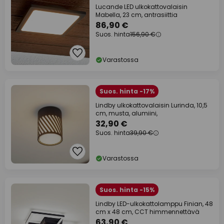
Lucande LED ulkokattovalaisin
Mabella, 23 cm, antrasiittia
86,90 €
Suos. hinta
156,90 €
Varastossa
Suos. hinta -17%
Lindby ulkokattovalaisin Lurinda, 10,5
cm, musta, alumiini,
32,90 €
Suos. hinta
39,90 €
Varastossa
Suos. hinta -15%
Lindby LED-ulkokattolamppu Finian, 48
cm x 48 cm, CCT himmennettävä
63,90 €