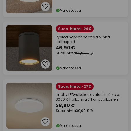
Varastossa
Suos. hinta -26%
Pyöreä hopeanharmaa Minna-
kattospotti
46,90 €
Suos. hinta
63,90 €
Varastossa
Suos. hinta -27%
Lindby LED-ulkokattovalaisin Kirkola,
3000 K, halkaisija 34 cm, valkoinen
28,90 €
Suos. hinta
39,90 €
Varastossa