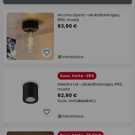
Arcchio Liljana -ulkokattolamppu,
IP65, musta
63,90 €
Varastossa
Suos. hinta -25%
Helestra Lot -ulkokattolamppu, IP65,
musta
62,90 €
Suos. hinta
84,08 €
Varastossa