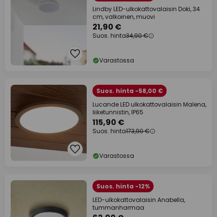
Lindby LED-ulkokattovalaisin Doki, 34
cm, valkoinen, muovi
21,90 €
Suos. hinta
34,90 €
Varastossa
Suos. hinta -58,00 €
Lucande LED ulkokattovalaisin Malena,
liiketunnistin, IP65
115,90 €
Suos. hinta
173,90 €
Varastossa
Suos. hinta -12%
LED-ulkokattovalaisin Anabella,
tummanharmaa