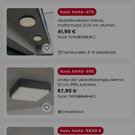
Suos. hinta -27%
Ulkokattovalaisin Vranos,
mattamusta, Ø 24 cm, alumiini
41,90 €
Suos. hinta
57,99 €
Toimitusaika: 5-8 arkipäivää
Suos. hinta -33%
Lindby LED-ulkokattolamppu Nermin,
22 cm, IP65, kulmikas
57,90 €
Suos. hinta
86,90 €
Varastossa
Suos. hinta -58,00 €