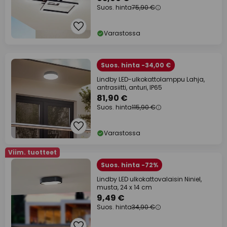
Suos. hinta
75,90 €
Varastossa
Suos. hinta -34,00 €
Lindby LED-ulkokattolamppu Lahja,
antrasiitti, anturi, IP65
81,90 €
Suos. hinta
115,90 €
Varastossa
Viim. tuotteet
Suos. hinta -72%
Lindby LED ulkokattovalaisin Niniel,
musta, 24 x 14 cm
9,49 €
Suos. hinta
34,90 €