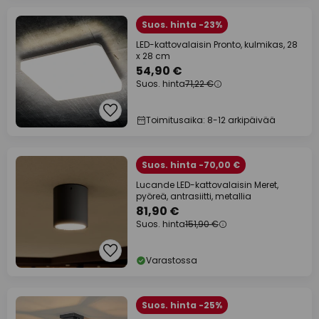
Suos. hinta -23%
LED-kattovalaisin Pronto, kulmikas, 28
x 28 cm
54,90 €
Suos. hinta
71,22 €
Toimitusaika: 8-12 arkipäivää
Suos. hinta -70,00 €
Lucande LED-kattovalaisin Meret,
pyöreä, antrasiitti, metallia
81,90 €
Suos. hinta
151,90 €
Varastossa
Suos. hinta -25%