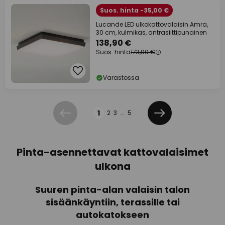
Suos. hinta -35,00 €
Lucande LED ulkokattovalaisin Amra,
30 cm, kulmikas, antrasiittipunainen
138,90 €
Suos. hinta
173,90 €
Varastossa
Sivu
1
2
3
...
5
Edellinen
Seuraava
Pinta-asennettavat kattovalaisimet
ulkona
Suuren pinta-alan valaisin talon
sisäänkäyntiin, terassille tai
autokatokseen