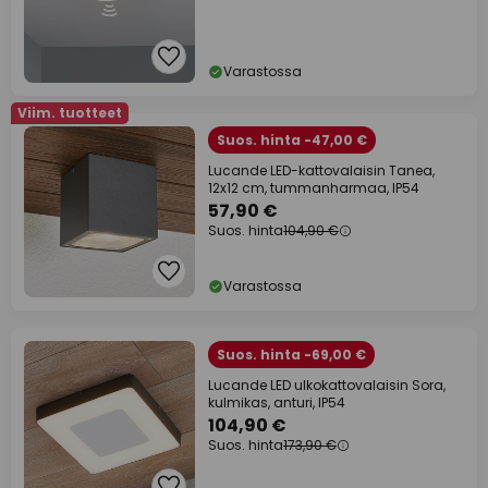
Varastossa
Viim. tuotteet
Suos. hinta -47,00 €
Lucande LED-kattovalaisin Tanea,
12x12 cm, tummanharmaa, IP54
57,90 €
Suos. hinta
104,90 €
Varastossa
Suos. hinta -69,00 €
Lucande LED ulkokattovalaisin Sora,
kulmikas, anturi, IP54
104,90 €
Suos. hinta
173,90 €