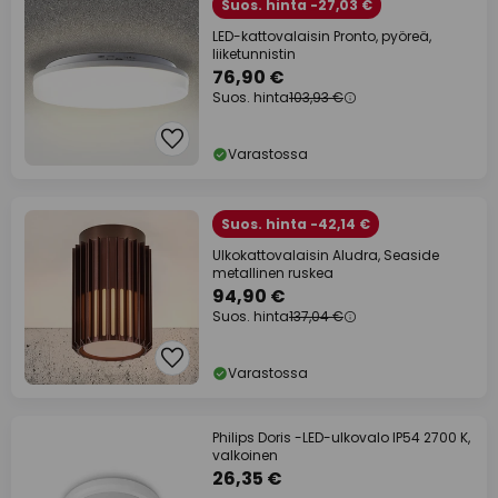
Suos. hinta -27,03 €
LED-kattovalaisin Pronto, pyöreä,
liiketunnistin
76,90 €
Suos. hinta
103,93 €
Varastossa
Suos. hinta -42,14 €
Ulkokattovalaisin Aludra, Seaside
metallinen ruskea
94,90 €
Suos. hinta
137,04 €
Varastossa
Philips Doris -LED-ulkovalo IP54 2700 K,
valkoinen
26,35 €