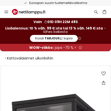
Euroopan suurin tuotemerkkivalikoima
Skip
to
Content
Vain
01D 09H 22M 47S
Lisäalennus: 10 % väh. 99 €:sta tai 13 % väh. 149 €:sta
-
lähes kaikesta
Koodi:
TARJOUS
kopioi
WOW-viikko:
jopa -70 % >
Kattovalaisimet ulkotiloihin
Skip
to
the
end
of
the
images