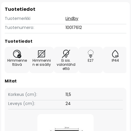
Tuotetiedot
Tuotemerkki
Lindby
Tuotenumero:
10017612
Tuotetiedot
Himmenne
Himmenni
Ei sis.
E27
IP44
ttävä
n ei sisälly
valonlähd
että
Mitat
Korkeus (cm):
11,5
Leveys (cm):
24