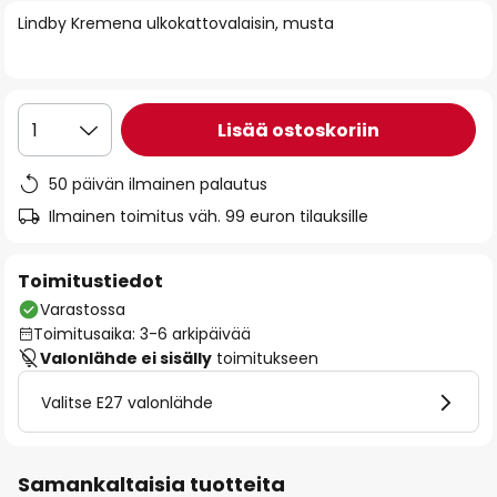
of
Lindby Kremena ulkokattovalaisin, musta
the
images
gallery
Lisää ostoskoriin
1
50 päivän ilmainen palautus
Ilmainen toimitus väh. 99 euron tilauksille
Toimitustiedot
Varastossa
Toimitusaika: 3-6 arkipäivää
Valonlähde ei sisälly
toimitukseen
Valitse E27 valonlähde
Samankaltaisia tuotteita