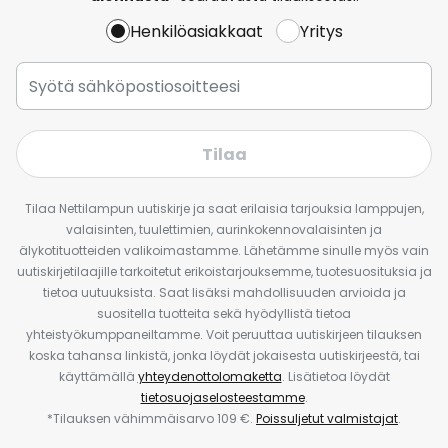
Henkilöasiakkaat
Yritys
Tilaa
Tilaa Nettilampun uutiskirje ja saat erilaisia tarjouksia lamppujen,
valaisinten, tuulettimien, aurinkokennovalaisinten ja
älykotituotteiden valikoimastamme. Lähetämme sinulle myös vain
uutiskirjetilaajille tarkoitetut erikoistarjouksemme, tuotesuosituksia ja
tietoa uutuuksista. Saat lisäksi mahdollisuuden arvioida ja
suositella tuotteita sekä hyödyllistä tietoa
yhteistyökumppaneiltamme. Voit peruuttaa uutiskirjeen tilauksen
koska tahansa linkistä, jonka löydät jokaisesta uutiskirjeestä, tai
käyttämällä
yhteydenottolomaketta
. Lisätietoa löydät
tietosuojaselosteestamme
.
*Tilauksen vähimmäisarvo 109 €.
Poissuljetut valmistajat
.