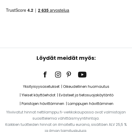
Löydät meidät myös:
Yksityisyysasetukset
Oikeudellinen huomautus
Yleiset käyttöehdot
Evästeet ja tietosuojakäytäntö
Paristojen hävittäminen
Lamppujen hävittäminen
Yliviivatut hinnat nettilamppu.fi-verkkokaupassa ovat valmistajan
suosittelemia vähittäismyyntihintoja.
Kaikkien tuotteiden hinnat on ilmoitettu euroina, sisältäen ALV 25,5 %
ja ilman toimituskuluja.