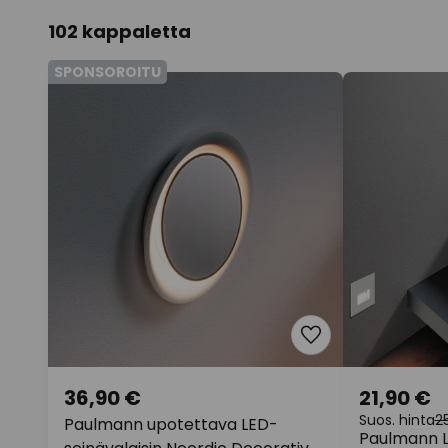
102 kappaletta
SPONSOROITU
36,90 €
21,90 €
Suos. hinta
2
Paulmann upotettava LED-
Paulmann L