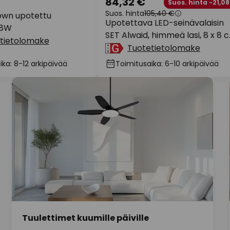
84,32 €
Suos. hinta -21,08
Suos. hinta
105,40 €
own upotettu
Upotettava LED-seinävalaisin
.8W
SET Alwaid, himmeä lasi, 8 x 8 
tietolomake
2700 K
Tuotetietolomake
ka: 8-12 arkipäivää
Toimitusaika: 6-10 arkipäivää
Tuulettimet kuumille päiville