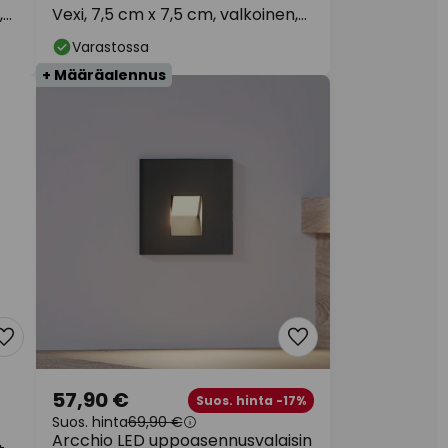
,
Vexi, 7,5 cm x 7,5 cm, valkoinen,
CCT-arvo
Varastossa
+ Määräalennus
57,90 €
Suos. hinta -17%
Suos. hinta
69,90 €
Arcchio LED uppoasennusvalaisin