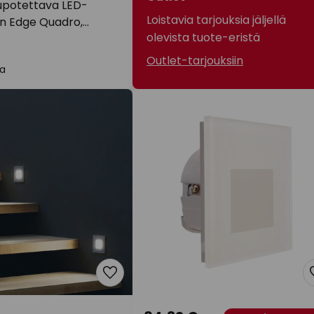
potettava LED-
Loistavia tarjouksia jäljellä
in Edge Quadro,
olevista tuote-eristä
8x8 cm
Outlet-tarjouksiin
a