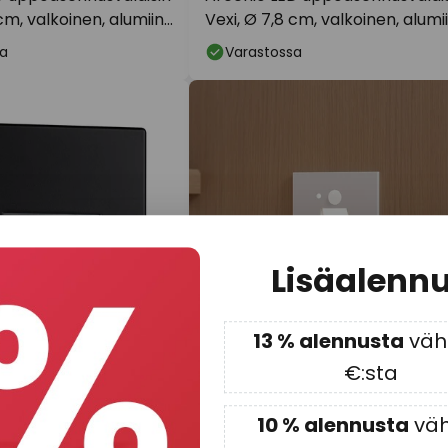
cm, valkoinen, alumiini,
Vexi, Ø 7,8 cm, valkoinen, alumii
CCT-arvo
a
Varastossa
Lisäalenn
13 % alennusta
väh.
€:sta
57,90 €
Suos. hinta -1
10 % alennusta
väh
Suos. hinta
69,90 €
ED-seinäuppovalaisin
Arcchio LED uppoasennusvalai