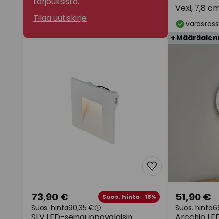
tarjouksista.
Vexi, 7,8 c
Tilaa uutiskirje
Varastoss
+ Määräalen
73,90 €
51,90 €
Suos. hinta -18%
Suos. hinta
90,35 €
Suos. hinta
6
SLV LED-seinäuppovalaisin
Arcchio LE