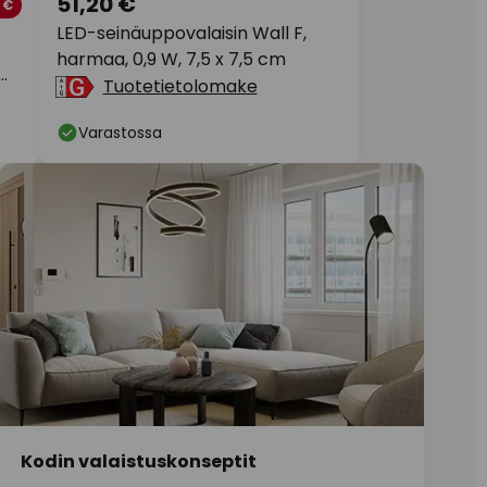
51,20 €
 €
LED-seinäuppovalaisin Wall F,
harmaa, 0,9 W, 7,5 x 7,5 cm
cm,
Tuotetietolomake
Varastossa
Kodin valaistuskonseptit