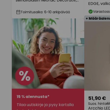
seinävalaisin Neordic Decorativ,
EDGE, valk
valkoinen, pyöreä
Varastoss
Toimitusaika: 6-10 arkipäivää
+ Määräalen
15 % alennusta*
51,90 €
Suos. hinta
6
Tilaa uutiskirje ja pysy kartalla
Arcchio LE