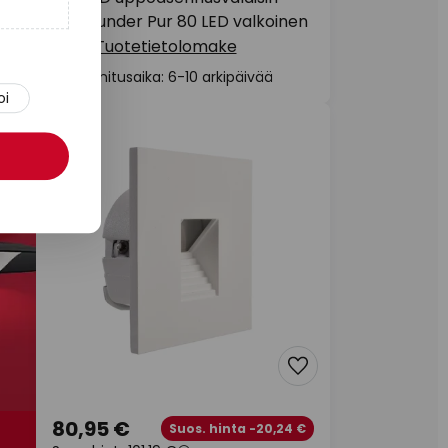
,
Downunder Pur 80 LED valkoinen
Tuotetietolomake
Toimitusaika: 6-10 arkipäivää
oi
80,95 €
Suos. hinta -20,24 €