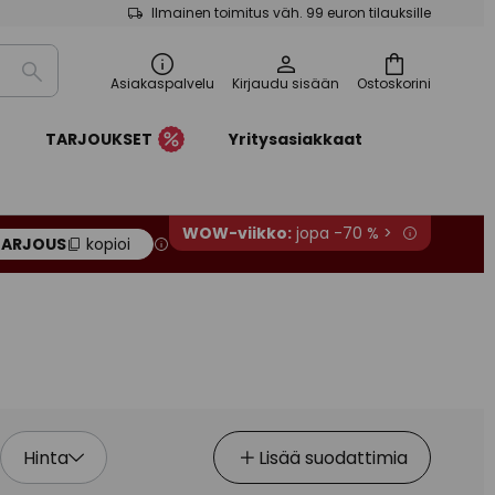
Ilmainen toimitus väh. 99 euron tilauksille
Etsi
Asiakaspalvelu
Kirjaudu sisään
Ostoskorini
t
TARJOUKSET
Yritysasiakkaat
WOW-viikko:
jopa -70 % >
TARJOUS
kopioi
Hinta
Lisää suodattimia