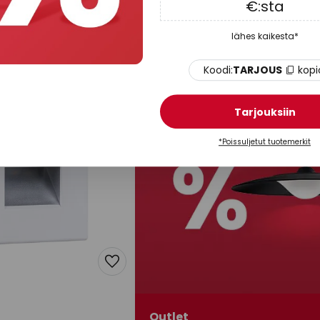
€:sta
ta
Neru, 7 cm, valkoinen, kulmikas
anturi
lähes kaikesta*
a
Varastossa
Koodi:
TARJOUS
kopi
Tarjouksiin
*Poissuljetut tuotemerkit
Outlet