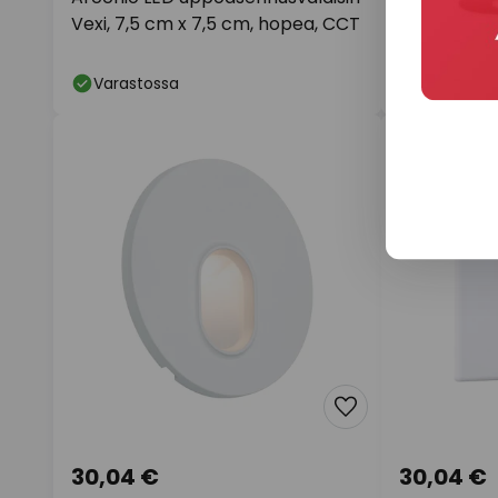
EDGE, mus
Vexi, 7,5 cm x 7,5 cm, hopea, CCT
Varastossa
Varastoss
30,04 €
30,04 €