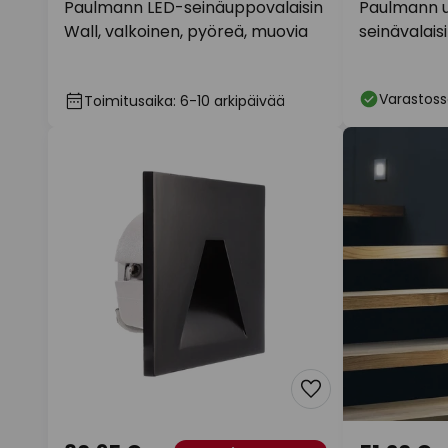
Paulmann LED-seinäuppovalaisin
Paulmann u
Wall, valkoinen, pyöreä, muovia
seinävalais
valkoinen 
Varastoss
Toimitusaika: 6-10 arkipäivää