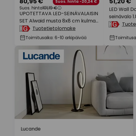
80,95 €
51,20 €
Suos. hinta -20,24 €
Suos. hinta
101,19 €
LED Wall D
UPOTETTAVA LED-SEINÄVALAISIN
seinävalo 1
SET Alwaid musta 8x8 cm kulma
Tuote
2,700 K
Tuotetietolomake
Toimitusaika: 6-10 arkipäivää
Toimitusai
Lucande