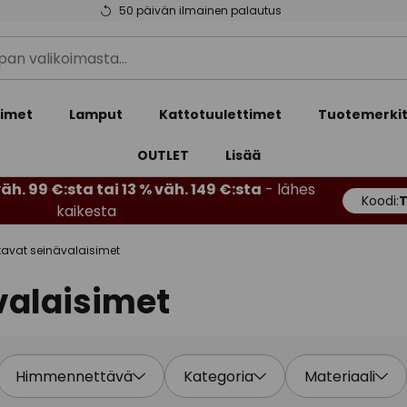
50 päivän ilmainen palautus
simet
Lamput
Kattotuulettimet
Tuotemerki
OUTLET
Lisää
äh. 99 €:sta tai 13 % väh. 149 €:sta
- lähes
Koodi:
kaikesta
tavat seinävalaisimet
valaisimet
Himmennettävä
Kategoria
Materiaali