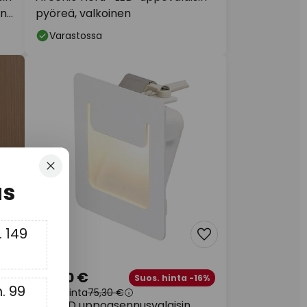
ni,
pyöreä, valkoinen
Varastossa
Sulje
us
 149
62,90 €
7%
Suos. hinta -16%
. 99
Suos. hinta
75,30 €
sin
SLV LED uppoasennusvalaisin