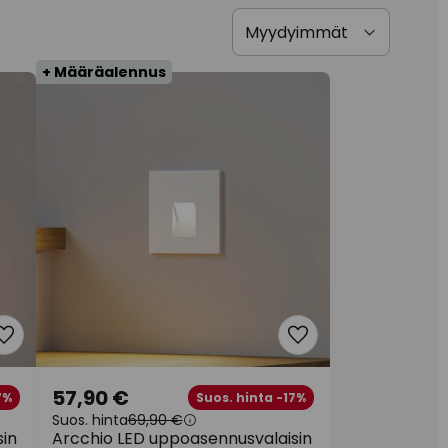
+ Määräalennus
57,90 €
7%
Suos. hinta -17%
Suos. hinta
69,90 €
sin
Arcchio LED uppoasennusvalaisin