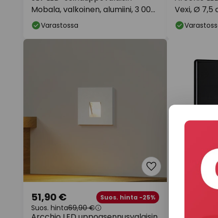
Mobala, valkoinen, alumiini, 3 000
Vexi, Ø 7,5 
K
CCT-arvo
Varastossa
Varastoss
51,90 €
25,25 €
Suos. hinta -25%
Suos. hinta
69,90 €
Paulmann L
Arcchio LED uppoasennusvalaisin