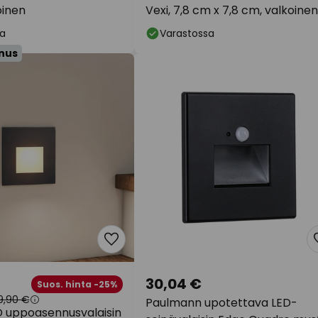
oinen
Vexi, 7,8 cm x 7,8 cm, valkoinen
CCT-arvo
a
Varastossa
nus
30,04 €
Suos. hinta -25%
9,90 €
Paulmann upotettava LED-
D uppoasennusvalaisin