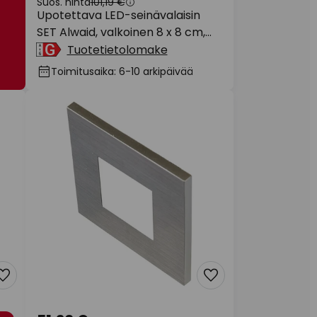
Suos. hinta
101,19 €
Upotettava LED-seinävalaisin
SET Alwaid, valkoinen 8 x 8 cm,
taso 2700 K
Tuotetietolomake
Toimitusaika: 6-10 arkipäivää