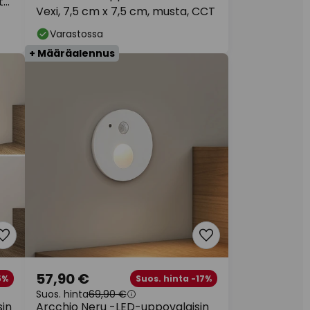
ta
Vexi, 7,5 cm x 7,5 cm, musta, CCT
Varastossa
+ Määräalennus
57,90 €
5%
Suos. hinta -17%
Suos. hinta
69,90 €
sin
Arcchio Neru -LED-uppovalaisin