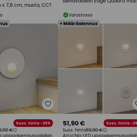
seinävalaisin Edge Quadro mus
m x 7,8 cm, musta, CCT
8 cm
a
Varastossa
nus
+ Määräalennus
51,90 €
Suos. hinta -25%
Suos. hinta -2
9,90 €
Suos. hinta
69,90 €
D uppoasennusvalaisin
Arcchio LED uppoasennusvalai