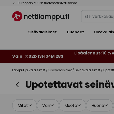
Skip
Euroopan suurin tuotemerkkivalikoima
to
Etsi
Content
verkkokaupan
valikoimasta...
Sisävalaisimet
Huoneet
Ulkovalai
Lisäalennus: 10 % v
Vain
02D 13H 34M 26S
Lamput ja valaisimet
Sisävalaisimet
Seinävalaisimet
Upotet
Upotettavat seinä
Mitat
Väri
Muoto
Huone