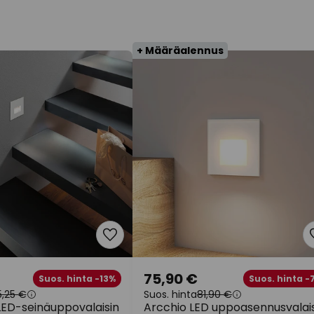
+ Määräalennus
75,90 €
Suos. hinta -13%
Suos. hinta -
5,25 €
Suos. hinta
81,90 €
ED-seinäuppovalaisin
Arcchio LED uppoasennusvalai