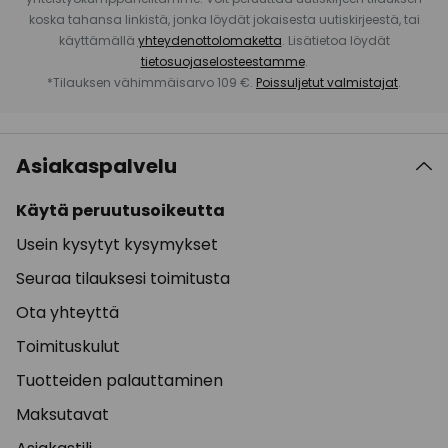
koska tahansa linkistä, jonka löydät jokaisesta uutiskirjeestä, tai
käyttämällä
yhteydenottolomaketta
. Lisätietoa löydät
tietosuojaselosteestamme
.
*Tilauksen vähimmäisarvo 109 €.
Poissuljetut valmistajat
.
Asiakaspalvelu
Käytä peruutusoikeutta
Usein kysytyt kysymykset
Seuraa tilauksesi toimitusta
Ota yhteyttä
Toimituskulut
Tuotteiden palauttaminen
Maksutavat