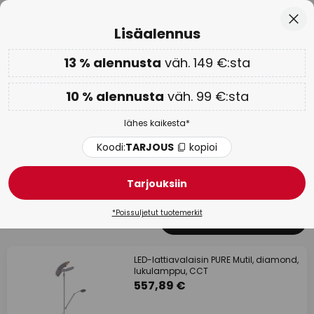
Ilmainen toimitus väh. 99 euron tilauksille
Skip
Sulj
Lisäalennus
to
Content
13 % alennusta
väh. 149 €:sta
Vain
01D 21H 48M 58S
Lisäalennus: 10 % väh. 99 €:sta tai 13 % väh. 149 €:sta
-
lähes kaikesta
10 % alennusta
väh. 99 €:sta
Koodi:
TARJOUS
kopioi
lähes kaikesta*
WOW-viikko:
jopa -70 % >
Koodi:
TARJOUS
kopioi
Uplight-lattiavalaisimet
korkeussäädöllä
Tarjouksiin
*Poissuljetut tuotemerkit
7 kappaletta
Suodatin
1
LED-lattiavalaisin PURE Mutil, diamond,
lukulamppu, CCT
557,89 €