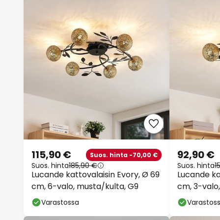
115,90 €
92,90 €
Suos. hinta -70,00 €
Suos. hinta
185,90 €
Suos. hinta
1
Lucande kattovalaisin Evory, Ø 69
Lucande kat
cm, 6-valo, musta/kulta, G9
cm, 3-valo
Varastossa
Varastos