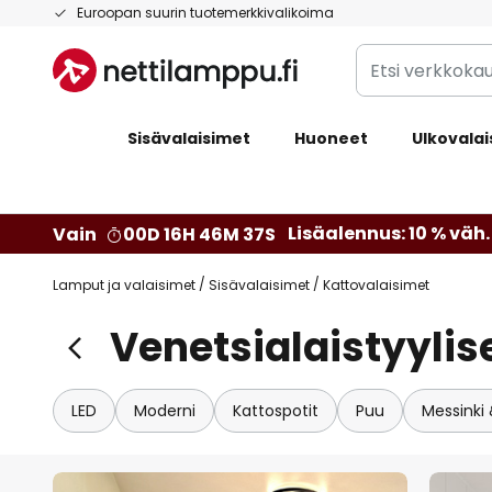
Skip
Euroopan suurin tuotemerkkivalikoima
to
Etsi
Content
verkkokaupan
valikoimasta...
Sisävalaisimet
Huoneet
Ulkovalai
Lisäalennus: 10 % väh. 
Vain
00D 16H 46M 35S
Lamput ja valaisimet
Sisävalaisimet
Kattovalaisimet
Venetsialaistyylis
LED
Moderni
Kattospotit
Puu
Messinki 