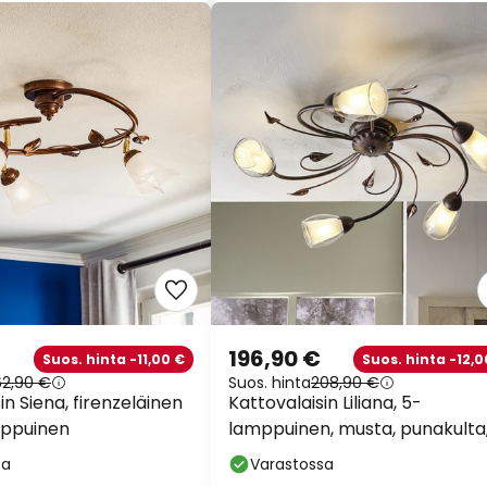
196,90 €
Suos. hinta -11,00 €
Suos. hinta -12,0
62,90 €
Suos. hinta
208,90 €
in Siena, firenzeläinen
Kattovalaisin Liliana, 5-
amppuinen
lamppuinen, musta, punakulta
metalli
sa
Varastossa