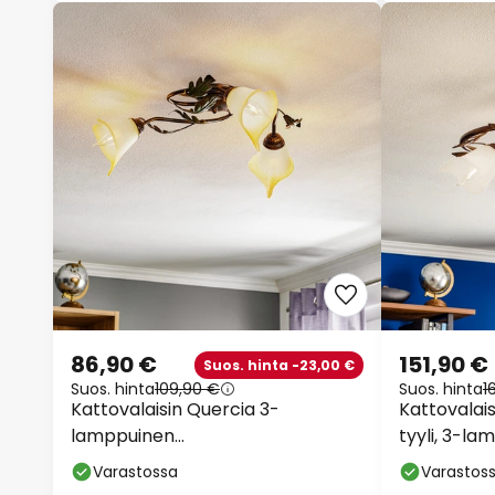
86,90 €
151,90 €
Suos. hinta -23,00 €
Suos. hinta
109,90 €
Suos. hinta
1
Kattovalaisin Quercia 3-
Kattovalais
lamppuinen
tyyli, 3-l
kerma/pronssi/vihreä
Varastossa
Varastos