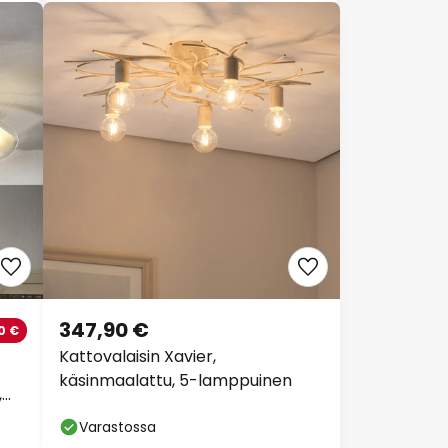
347,90 €
0 €
Kattovalaisin Xavier,
käsinmaalattu, 5-lamppuinen
,
Varastossa