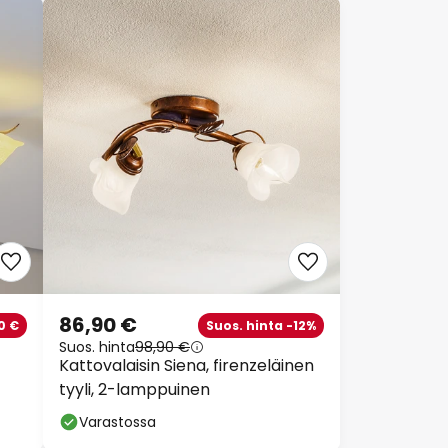
86,90 €
0 €
Suos. hinta -12%
Suos. hinta
98,90 €
Kattovalaisin Siena, firenzeläinen
tyyli, 2-lamppuinen
Varastossa