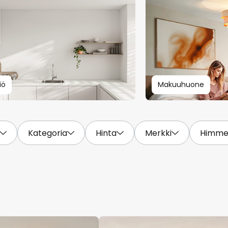
iö
Makuuhuone
Kategoria
Hinta
Merkki
Himme