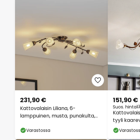
231,90 €
151,90 €
Suos. hinta
1
Kattovalaisin Liliana, 6-
Kattovalais
lamppuinen, musta, punakulta,
tyyli kaar
metalli
Varastossa
Varastos