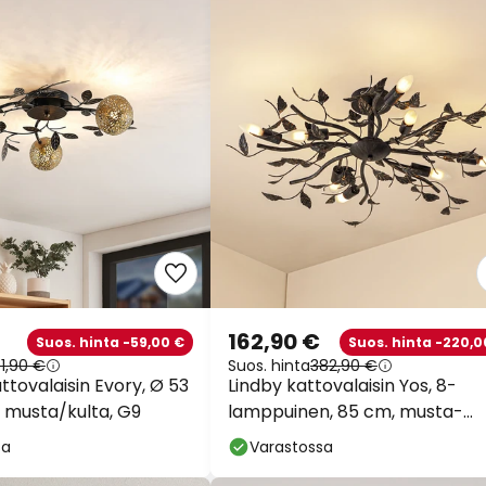
162,90 €
Suos. hinta -59,00 €
Suos. hinta -220,0
51,90 €
Suos. hinta
382,90 €
tovalaisin Evory, Ø 53
Lindby kattovalaisin Yos, 8-
, musta/kulta, G9
lamppuinen, 85 cm, musta-
kultainen, E14
sa
Varastossa