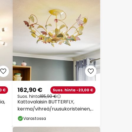
162,90 €
0 €
Suos. hinta -23,00 €
Suos. hinta
185,90 €
ia,
Kattovalaisin BUTTERFLY,
kerma/vihreä/ruusukoristeinen,
ruostumaton teräs,
Varastossa