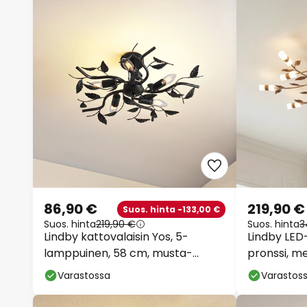
86,90 €
219,90 €
Suos. hinta -133,00 €
Suos. hinta
219,90 €
Suos. hinta
3
Lindby kattovalaisin Yos, 5-
Lindby LED-
lamppuinen, 58 cm, musta-
pronssi, me
kultainen, E14
Varastossa
Varastos