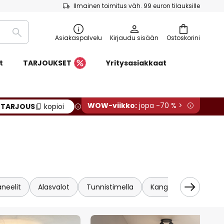
Ilmainen toimitus väh. 99 euron tilauksille
Etsi
Asiakaspalvelu
Kirjaudu sisään
Ostoskorini
t
TARJOUKSET
Yritysasiakkaat
WOW-viikko:
jopa -70 % >
:
TARJOUS
kopioi
neelit
Alasvalot
Tunnistimella
Kangas
Tähtitai