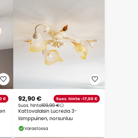
92,90 €
0 €
Suos. hinta -17,00 €
Suos. hinta
109,90 €
nen
Kattovalaisin Lucrezia 3-
lamppuinen, norsunluu
Varastossa