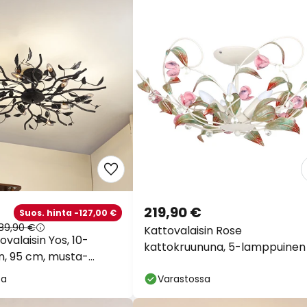
219,90 €
Suos. hinta -127,00 €
89,90 €
Kattovalaisin Rose
ovalaisin Yos, 10-
kattokruununa, 5-lamppuinen
, 95 cm, musta-
E14
sa
Varastossa