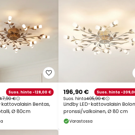
196,90 €
Suos. hinta -128,00 €
Suos. hinta -209,0
47,90 €
Suos. hinta
405,90 €
kattovalaisin Bentas,
Lindby LED-kattovalaisin Bolon
talli, Ø 80cm
pronssi/valkoinen, Ø 80 cm
sa
Varastossa