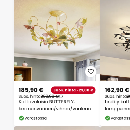
185,90 €
162,90 €
Suos. hinta -23,00 €
Suos. hinta
208,90 €
Suos. hinta
2
Kattovalaisin BUTTERFLY,
Lindby katt
kermanvärinen/vihreä/vaaleanp
lamppuinen
unainen, ruostumaton
kultainen, 
Varastossa
Varastos