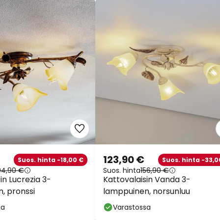
123,90 €
Suos. hinta -18,00 €
Suos. hinta -33,0
04,90 €
Suos. hinta
156,90 €
in Lucrezia 3-
Kattovalaisin Vanda 3-
, pronssi
lamppuinen, norsunluu
sa
Varastossa