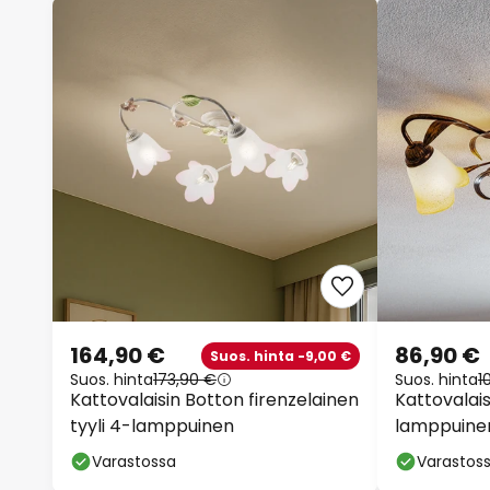
164,90 €
86,90 €
Suos. hinta -9,00 €
Suos. hinta
173,90 €
Suos. hinta
1
Kattovalaisin Botton firenzelainen
Kattovalais
tyyli 4-lamppuinen
lamppuinen
Varastossa
Varastos