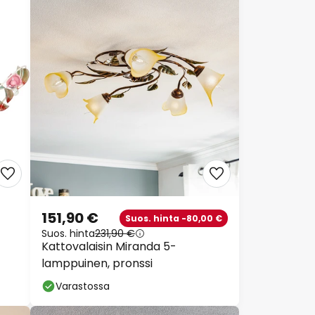
151,90 €
Suos. hinta -80,00 €
Suos. hinta
231,90 €
Kattovalaisin Miranda 5-
lamppuinen, pronssi
Varastossa