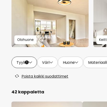
Olohuone
Keitt
Tyyli
Väri
Huone
Materiaali
1
Poista kaikki suodattimet
42 kappaletta