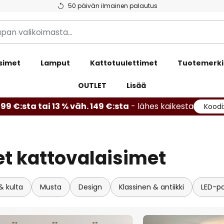
50 päivän ilmainen palautus
simet
Lamput
Kattotuulettimet
Tuotemerki
OUTLET
Lisää
99 €:sta tai 13 % väh. 149 €:sta
- lähes kaikesta
Koodi
et kattovalaisimet
& kulta
Musta
Design
Klassinen & antiikki
LED-pa