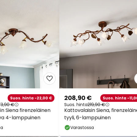
208,90 €
Suos. hinta -22,00 €
Suos. hinta -11,0
73,90 €
Suos. hinta
219,90 €
in Siena firenzeläinen
Kattovalaisin Siena, firenzeläi
eva 4-lamppuinen
tyyli, 6-lamppuinen
sa
Varastossa