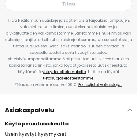
Tilaa
Tilaa Nettilampun uutiskirje ja saat erilaisia tarjouksia lamppujen,
valaisinten, tuulettimien, aurinkokennovalaisinten ja
älykotituotteiden valikoimastamme. Lähetämme sinulle myös vain
uutiskirjetilaajille tarkoitetut erikoistarjouksemme, tuotesuosituksia ja
tietoa uutuuksista. Saat lisäksi mahdollisuuden arvioida ja
suositella tuotteita sekä hyödyllistä tietoa
yhteistyökumppaneiltamme. Voit peruuttaa uutiskirjeen tilauksen
koska tahansa linkistä, jonka löydät jokaisesta uutiskirjeestä, tai
käyttämällä
yhteydenottolomaketta
. Lisätietoa löydät
tietosuojaselosteestamme
.
*Tilauksen vähimmäisarvo 109 €.
Poissuljetut valmistajat
.
Asiakaspalvelu
Käytä peruutusoikeutta
Usein kysytyt kysymykset