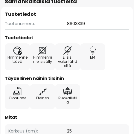
Samankaltaisia tuotteita
Tuotetiedot
Tuotenumero:
8603339
Tuotetiedot
Himmenne
Himmenni
Ei sis.
E14
ttävä
n ei sisälly
valonlähd
että
Täydellinen näihin tiloihin
Olohuone
Eteinen
Ruokailutil
a
Mitat
Korkeus (cm):
25