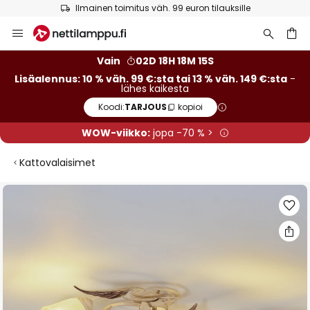
Ilmainen toimitus väh. 99 euron tilauksille
Skip
to
Content
Vain
02D 18H 18M 14S
Lisäalennus: 10 % väh. 99 €:sta tai 13 % väh. 149 €:sta
-
lähes kaikesta
Koodi:
TARJOUS
kopioi
WOW-viikko:
jopa -70 % >
Kattovalaisimet
Skip
to
the
end
of
the
images