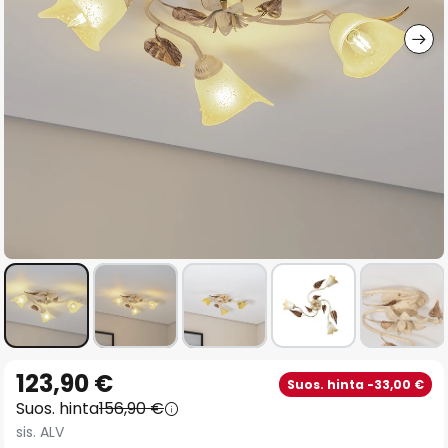
gallery
Skip
123,90 €
Suos. hinta -33,00 €
to
Suos. hinta
156,90 €
the
sis. ALV
beginning