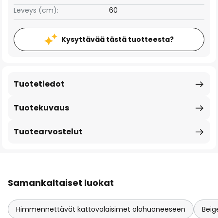
Leveys (cm):
60
Kysyttävää tästä tuotteesta?
Tuotetiedot
Tuotekuvaus
Tuotearvostelut
Samankaltaiset luokat
Himmennettävät kattovalaisimet olohuoneeseen
Beig