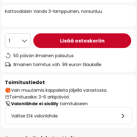
of
Kattovalaisin Vanda 3-lamppuinen, norsunluu
the
images
gallery
Lisää ostoskoriin
1
50 päivän ilmainen palautus
Ilmainen toimitus väh. 99 euron tilauksille
Toimitustiedot
Vain muutamia kappaleita jäljellä varastossa.
Toimitusaika: 3-6 arkipäivää
Valonlähde ei sisälly
toimitukseen
Valitse E14 valonlähde