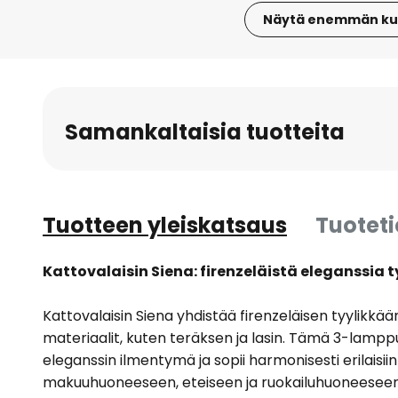
Näytä enemmän ku
Skip
to
the
beginning
Samankaltaisia tuotteita
of
the
images
gallery
Tuotteen yleiskatsaus
Tuotet
Kattovalaisin Siena: firenzeläistä eleganssia 
Kattovalaisin Siena yhdistää firenzeläisen tyylikkä
materiaalit, kuten teräksen ja lasin. Tämä 3-lamppu
eleganssin ilmentymä ja sopii harmonisesti erilaisiin
makuuhuoneeseen, eteiseen ja ruokailuhuoneeseen.