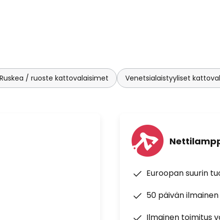
Ruskea / ruoste kattovalaisimet
Venetsialaistyyliset kattova
Nettilampp
Euroopan suurin t
50 päivän ilmainen
Ilmainen toimitus vä