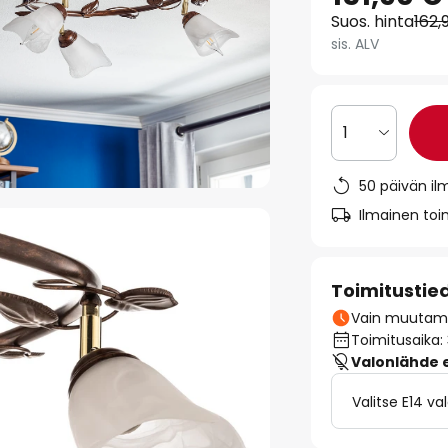
Suos. hinta
162,
sis. ALV
1
50 päivän il
Ilmainen toim
Toimitustie
Vain muutamia
Toimitusaika:
Valonlähde ei
Valitse E14 v