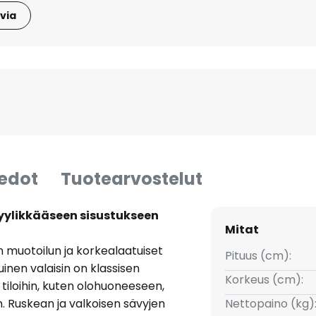
via
iedot
Tuotearvostelut
tyylikkääseen sisustukseen
Mitat
än muotoilun ja korkealaatuiset
Pituus (cm):
inen valaisin on klassisen
Korkeus (cm):
 tiloihin, kuten olohuoneeseen,
 Ruskean ja valkoisen sävyjen
Nettopaino (kg)