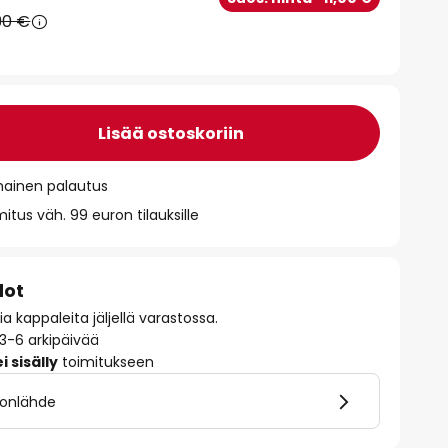
90 €
Lisää ostoskoriin
mainen palautus
itus väh. 99 euron tilauksille
dot
 kappaleita jäljellä varastossa.
 3-6 arkipäivää
 sisälly
toimitukseen
alonlähde