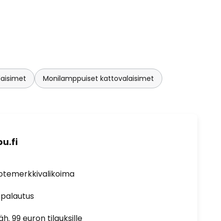
laisimet
Monilamppuiset kattovalaisimet
u.fi
uotemerkkivalikoima
 palautus
h. 99 euron tilauksille