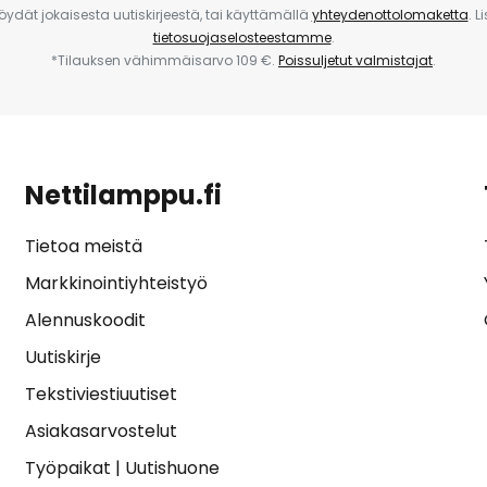
 löydät jokaisesta uutiskirjeestä, tai käyttämällä
yhteydenottolomaketta
. L
tietosuojaselosteestamme
.
*Tilauksen vähimmäisarvo 109 €.
Poissuljetut valmistajat
.
Nettilamppu.fi
Tietoa meistä
Markkinointiyhteistyö
Alennuskoodit
Uutiskirje
Tekstiviestiuutiset
Asiakasarvostelut
Työpaikat
|
Uutishuone