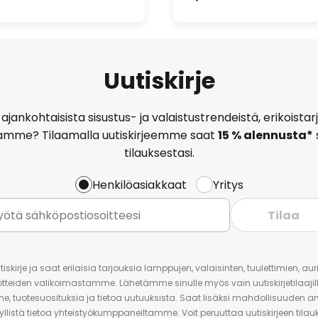
Uutiskirje
ajankohtaisista sisustus- ja valaistustrendeistä, erikoist
amme? Tilaamalla uutiskirjeemme saat
15 % alennusta*
tilauksestasi.
Henkilöasiakkaat
Yritys
Tilaa
iskirje ja saat erilaisia tarjouksia lamppujen, valaisinten, tuulettimien, a
uotteiden valikoimastamme. Lähetämme sinulle myös vain uutiskirjetilaajille
e, tuotesuosituksia ja tietoa uutuuksista. Saat lisäksi mahdollisuuden arv
yllistä tietoa yhteistyökumppaneiltamme. Voit peruuttaa uutiskirjeen til