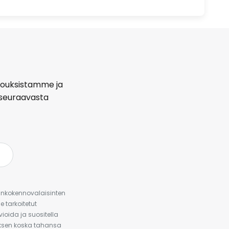
arjouksistamme ja
seuraavasta
urinkokennovalaisinten
 tarkoitetut
ioida ja suositella
auksen koska tahansa