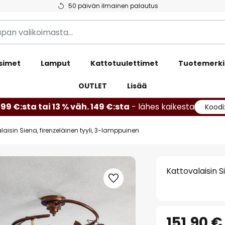
50 päivän ilmainen palautus
simet
Lamput
Kattotuulettimet
Tuotemerki
OUTLET
Lisää
99 €:sta tai 13 % väh. 149 €:sta
- lähes kaikesta
Koodi
laisin Siena, firenzeläinen tyyli, 3-lamppuinen
Kattovalaisin S
151,90 €