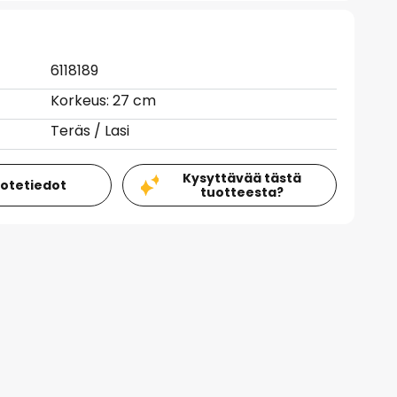
6118189
Korkeus: 27 cm
Teräs / Lasi
Kysyttävää tästä
uotetiedot
tuotteesta?