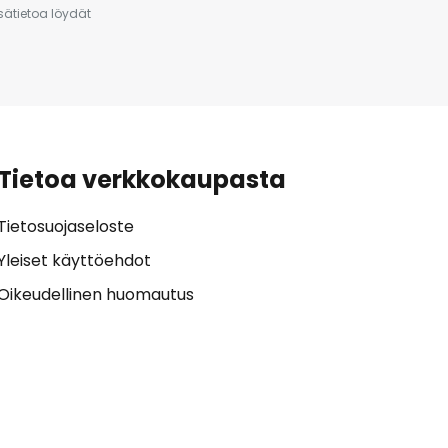
isätietoa löydät
Tietoa verkkokaupasta
Tietosuojaseloste
Yleiset käyttöehdot
Oikeudellinen huomautus