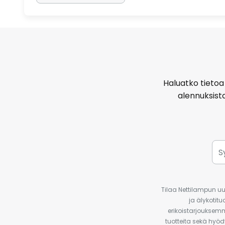
Haluatko tietoa 
alennuksist
Tilaa Nettilampun uut
ja älykotit
erikoistarjouksemm
tuotteita sekä hyöd