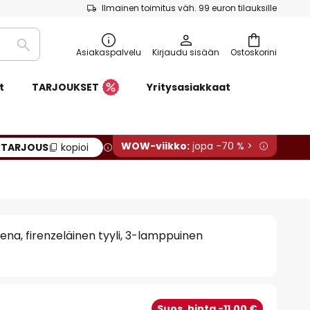
Ilmainen toimitus väh. 99 euron tilauksille
Etsi
Asiakaspalvelu
Kirjaudu sisään
Ostoskorini
t
TARJOUKSET
Yritysasiakkaat
WOW-viikko:
jopa -70 % >
:
TARJOUS
kopioi
iena, firenzeläinen tyyli, 3-lamppuinen
Suos. hinta -11,00 €