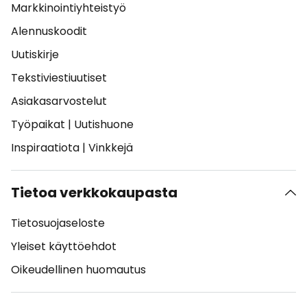
Markkinointiyhteistyö
Alennuskoodit
Uutiskirje
Tekstiviestiuutiset
Asiakasarvostelut
Työpaikat
|
Uutishuone
Inspiraatiota
|
Vinkkejä
Tietoa verkkokaupasta
Tietosuojaseloste
Yleiset käyttöehdot
Oikeudellinen huomautus