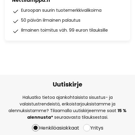
Nettilamppu.fi
Euroopan suurin tuotemerkkivalikoima
50 päivän ilmainen palautus
Ilmainen toimitus väh. 99 euron tilauksille
Uutiskirje
Haluatko tietoa ajankohtaisista sisustus- ja
valaistustrendeistä, erikoistarjouksistamme ja
alennuksistamme? Tilaamalla uutiskirjeemme saat
15 %
alennusta*
seuraavasta tilauksestasi.
Henkilöasiakkaat
Yritys