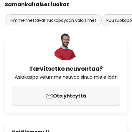
Samankaltaiset luokat
Himmennettävät ruokapöydän valaisimet
Puu ruokapö
Tarvitsetko neuvontaa?
Asiakaspalvelumme neuvoo sinua mielellään
Ota yhteyttä