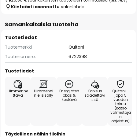
29,90 €
suurikokoisten tuotteiden toimituslisä (sis. ALV)
Kiinteästi asennettu
valonlähde
Samankaltaisia tuotteita
Tuotetiedot
Tuotemerkki
Quitani
Tuotenumero:
6722398
Tuotetiedot
Himmenne
Himmenni
Energiateh
Korkeus
Quitani –
ttävä
n ei sisälly
okas &
säädettävi
jopa 5
kestävä
ssä
vuoden
takuu
(katso
valmistaja
n
ohjeistus)
Täydellinen näihin tiloihin