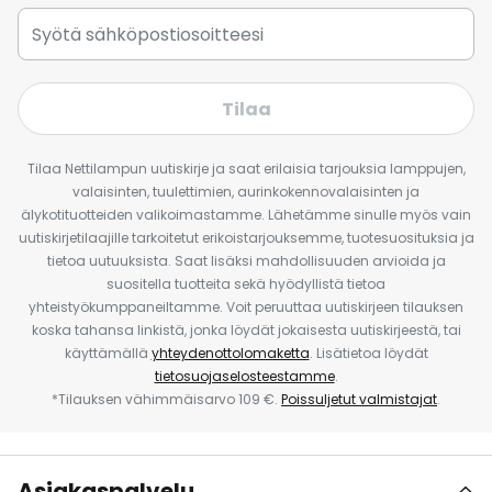
Tilaa
Tilaa Nettilampun uutiskirje ja saat erilaisia tarjouksia lamppujen,
valaisinten, tuulettimien, aurinkokennovalaisinten ja
älykotituotteiden valikoimastamme. Lähetämme sinulle myös vain
uutiskirjetilaajille tarkoitetut erikoistarjouksemme, tuotesuosituksia ja
tietoa uutuuksista. Saat lisäksi mahdollisuuden arvioida ja
suositella tuotteita sekä hyödyllistä tietoa
yhteistyökumppaneiltamme. Voit peruuttaa uutiskirjeen tilauksen
koska tahansa linkistä, jonka löydät jokaisesta uutiskirjeestä, tai
käyttämällä
yhteydenottolomaketta
. Lisätietoa löydät
tietosuojaselosteestamme
.
*Tilauksen vähimmäisarvo 109 €.
Poissuljetut valmistajat
.
Asiakaspalvelu