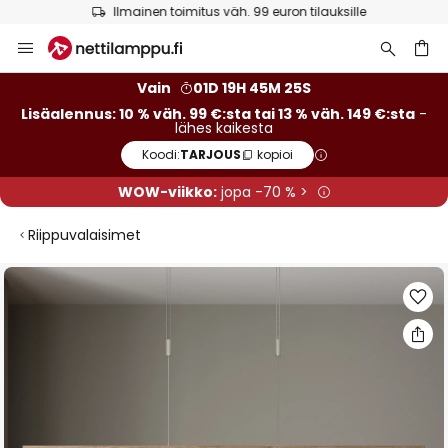
Ilmainen toimitus väh. 99 euron tilauksille
Skip
to
Content
Vain
01D 19H 45M 24S
Lisäalennus: 10 % väh. 99 €:sta tai 13 % väh. 149 €:sta
-
lähes kaikesta
Koodi:
TARJOUS
kopioi
WOW-viikko:
jopa -70 % >
Riippuvalaisimet
Skip
to
the
end
of
the
images