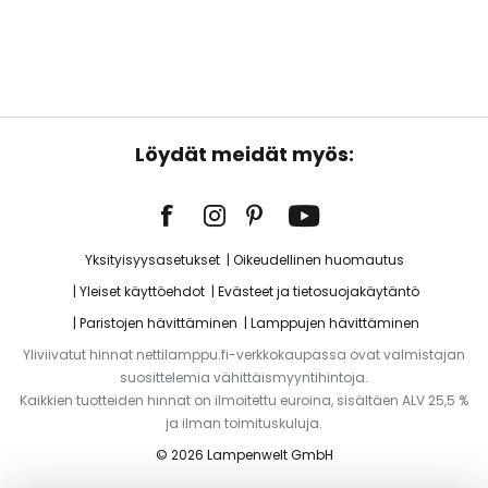
Löydät meidät myös:
Yksityisyysasetukset
Oikeudellinen huomautus
Yleiset käyttöehdot
Evästeet ja tietosuojakäytäntö
Paristojen hävittäminen
Lamppujen hävittäminen
Yliviivatut hinnat nettilamppu.fi-verkkokaupassa ovat valmistajan
suosittelemia vähittäismyyntihintoja.
Kaikkien tuotteiden hinnat on ilmoitettu euroina, sisältäen ALV 25,5 %
ja ilman toimituskuluja.
© 2026 Lampenwelt GmbH