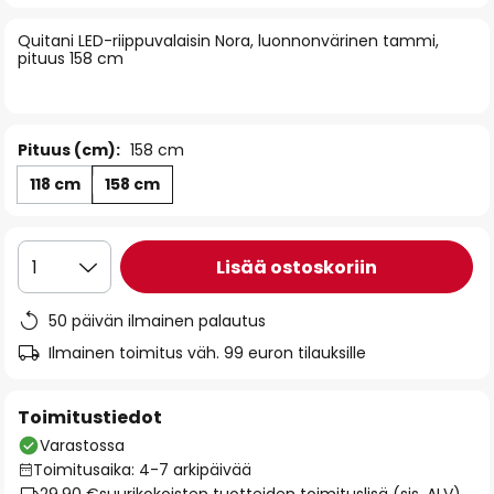
of
Quitani LED-riippuvalaisin Nora, luonnonvärinen tammi,
the
pituus 158 cm
images
gallery
Pituus (cm):
158 cm
118 cm
158 cm
Lisää ostoskoriin
1
50 päivän ilmainen palautus
Ilmainen toimitus väh. 99 euron tilauksille
Toimitustiedot
Varastossa
Toimitusaika: 4-7 arkipäivää