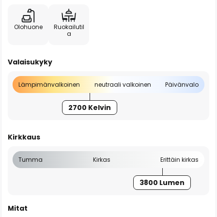
Olohuone
Ruokailutil
a
Valaisukyky
Lämpimänvalkoinen
neutraali valkoinen
Päivänvalo
2700 Kelvin
Kirkkaus
Tumma
Kirkas
Erittäin kirkas
3800 Lumen
Mitat