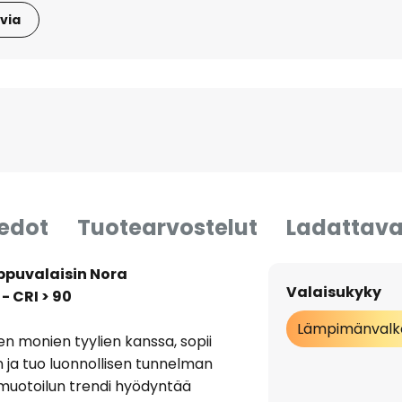
via
iedot
Tuotearvostelut
Ladattava
puvalaisin Nora
Valaisukyky
 CRI > 90
Lämpimänvalk
een monien tyylien kanssa, sopii
 ja tuo luonnollisen tunnelman
muotoilun trendi hyödyntää