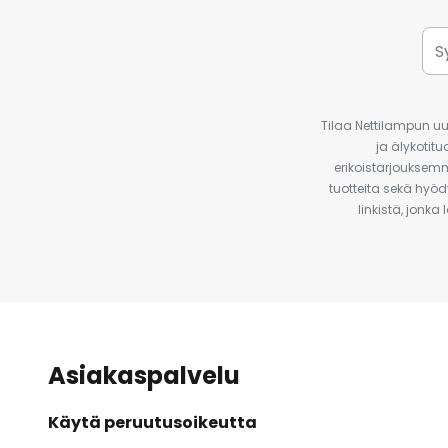
Tilaa Nettilampun uut
ja älykotit
erikoistarjouksemm
tuotteita sekä hyöd
linkistä, jonka
Asiakaspalvelu
Käytä peruutusoikeutta