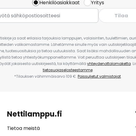
Henkilöasiakkaat
Yritys
Tilaa
iskirje ja saat erilaisia tarjouksia lamppujen, valaisinten, tuulettimien, a
uotteiden valikoimastamme. Lähetämme sinulle myös vain uutiskirjetilaajille
e, tuotesuosituksia ja tietoa uutuuksista. Saat lisäksi mahdollisuuden arv
yllistä tietoa yhteistyökumppaneiltamme. Voit peruuttaa uutiskirjeen til
 löydät jokaisesta uutiskirjeestä, tai käyttämällä
yhteydenottolomaketta
. L
tietosuojaselosteestamme
.
*Tilauksen vähimmäisarvo 109 €.
Poissuljetut valmistajat
.
Nettilamppu.fi
Tietoa meistä