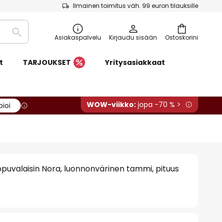
Ilmainen toimitus väh. 99 euron tilauksille
Etsi
Asiakaspalvelu
Kirjaudu sisään
Ostoskorini
t
TARJOUKSET
Yritysasiakkaat
WOW-viikko:
jopa -70 % >
pioi
ippuvalaisin Nora, luonnonvärinen tammi, pituus