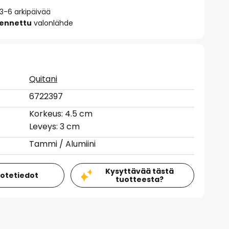
 3-6 arkipäivää
sennettu
valonlähde
Quitani
6722397
Korkeus: 4.5 cm
Leveys: 3 cm
Tammi / Alumiini
Kysyttävää tästä
uotetiedot
tuotteesta?