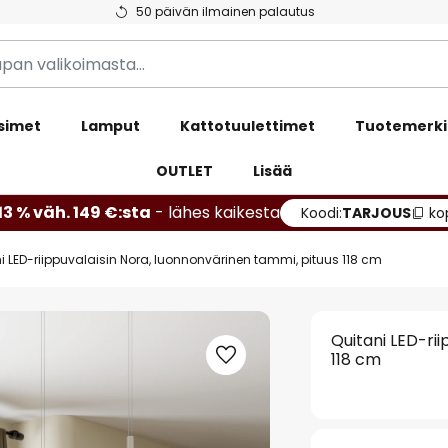
50 päivän ilmainen palautus
simet
Lamput
Kattotuulettimet
Tuotemerki
OUTLET
Lisää
13 % väh. 149 €:sta
- lähes kaikesta
Koodi:
TARJOUS
ko
i LED-riippuvalaisin Nora, luonnonvärinen tammi, pituus 118 cm
Quitani LED-ri
118 cm