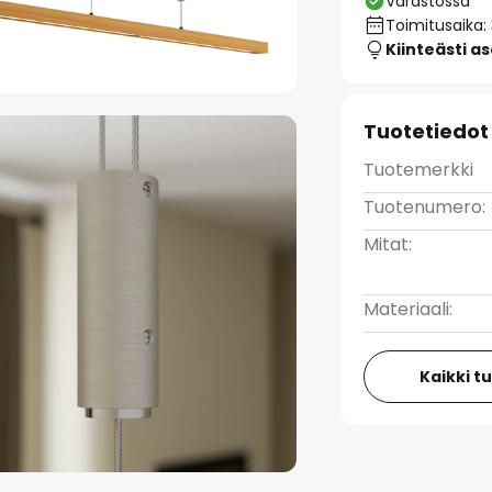
Varastossa
Toimitusaika:
Kiinteästi a
Tuotetiedot
Tuotemerkki
Tuotenumero:
Mitat:
Materiaali:
Kaikki t