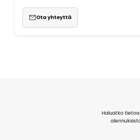
Ota yhteyttä
Haluatko tietoa 
alennuksist