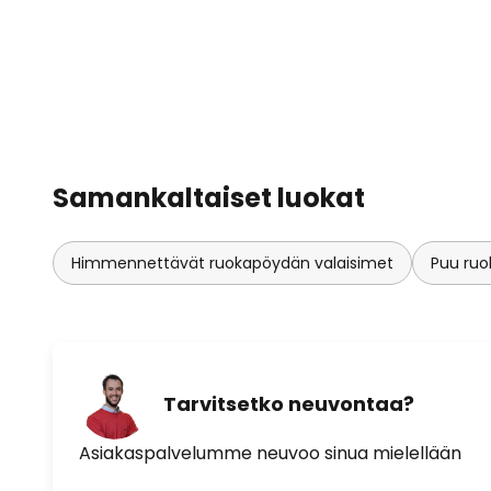
korkeussäädön. Näin Nora voidaa
korkeuteen 105 cm:n vähimmäisk
enimmäiskorkeuden välillä. Halut
valojen kirkkautta voidaan säätä
himmentimellä.
Rustiikista klassiseen ja modernii
Samankaltaiset luokat
Saksassa valmistettu LED-riippuv
ympäristöä luonnollisella, tyylikk
Himmennettävät ruokapöydän valaisimet
Puu ruo
Tarvitsetko neuvontaa?
Asiakaspalvelumme neuvoo sinua mielellään