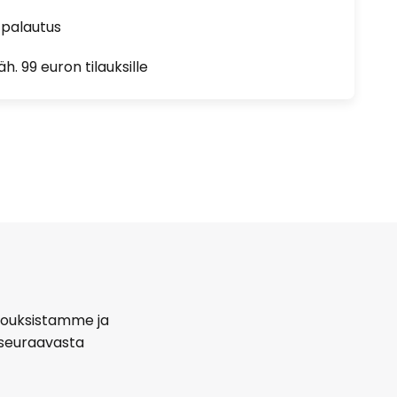
 palautus
h. 99 euron tilauksille
arjouksistamme ja
seuraavasta