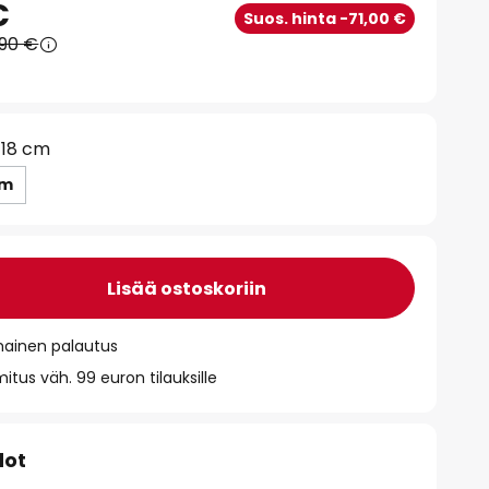
€
Suos. hinta -71,00 €
,90 €
118 cm
cm
Lisää ostoskoriin
mainen palautus
itus väh. 99 euron tilauksille
dot