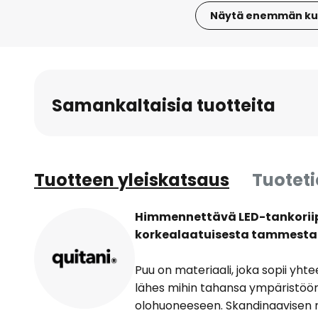
Näytä enemmän ku
Skip
to
the
beginning
Samankaltaisia tuotteita
of
the
images
gallery
Tuotteen yleiskatsaus
Tuotet
Himmennettävä LED-tankoriip
korkealaatuisesta tammesta -
Puu on materiaali, joka sopii yht
lähes mihin tahansa ympäristöön
olohuoneeseen. Skandinaavisen 