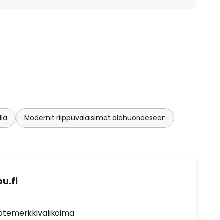
lä
Modernit riippuvalaisimet olohuoneeseen
u.fi
uotemerkkivalikoima