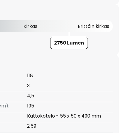
Kirkas
Erittäin kirkas
2750 Lumen
118
3
4,5
(cm):
195
Kattokotelo - 55 x 50 x 490 mm
:
2,59