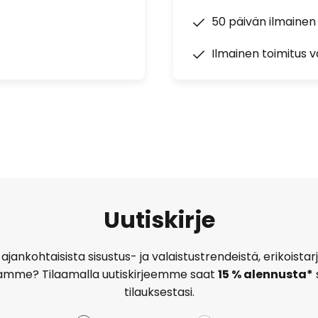
50 päivän ilmainen
Ilmainen toimitus vä
Uutiskirje
ajankohtaisista sisustus- ja valaistustrendeistä, erikoist
amme? Tilaamalla uutiskirjeemme saat
15 % alennusta*
tilauksestasi.