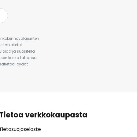
urinkokennovalaisinten
 tarkoitetut
ioida ja suositella
auksen koska tahansa
isätietoa löydät
Tietoa verkkokaupasta
Tietosuojaseloste