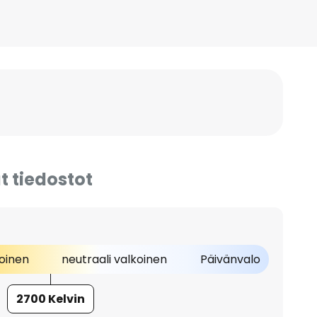
t tiedostot
oinen
neutraali valkoinen
Päivänvalo
2700 Kelvin