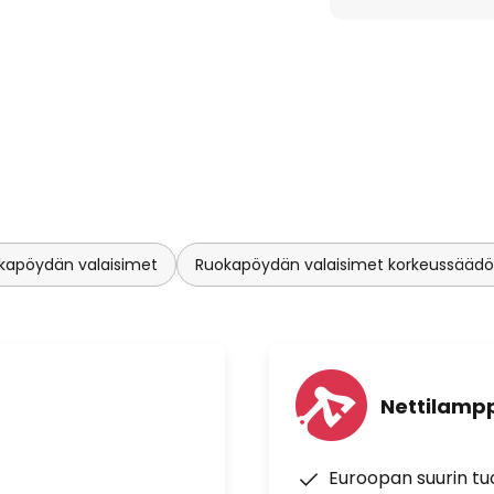
n ripustaa mihin tahansa
orkeuden ja 195 cm:n
taessa integroitujen LED-
ä vaiheen tai osan
n sisustustyyliin – tämä
alaisin korostaa jokaista
äällä muotoilullaan.
kapöydän valaisimet
Ruokapöydän valaisimet korkeussäädöl
Nettilampp
Euroopan suurin t