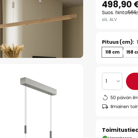
498,90 
Suos. hinta
569
sis. ALV
Pituus (cm):
118 cm
158 
1
50 päivän il
Ilmainen toim
Toimitustie