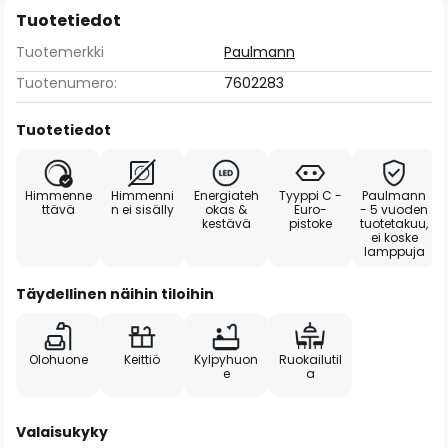
Tuotetiedot
Tuotemerkki
Paulmann
Tuotenumero:
7602283
Tuotetiedot
Himmenne
Himmenni
Energiateh
Tyyppi C -
Paulmann
ttävä
n ei sisälly
okas &
Euro-
- 5 vuoden
kestävä
pistoke
tuotetakuu,
ei koske
lamppuja
Täydellinen näihin tiloihin
Olohuone
Keittiö
Kylpyhuon
Ruokailutil
e
a
Valaisukyky