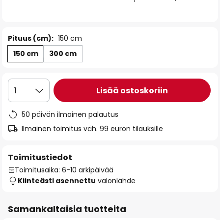
the
images
gallery
Pituus (cm):
150 cm
150 cm
300 cm
Lisää ostoskoriin
1
50 päivän ilmainen palautus
Ilmainen toimitus väh. 99 euron tilauksille
Toimitustiedot
Toimitusaika: 6-10 arkipäivää
Kiinteästi asennettu
valonlähde
Samankaltaisia tuotteita