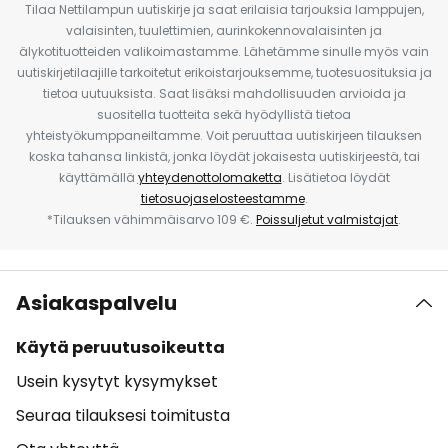
Tilaa Nettilampun uutiskirje ja saat erilaisia tarjouksia lamppujen,
valaisinten, tuulettimien, aurinkokennovalaisinten ja
älykotituotteiden valikoimastamme. Lähetämme sinulle myös vain
uutiskirjetilaajille tarkoitetut erikoistarjouksemme, tuotesuosituksia ja
tietoa uutuuksista. Saat lisäksi mahdollisuuden arvioida ja
suositella tuotteita sekä hyödyllistä tietoa
yhteistyökumppaneiltamme. Voit peruuttaa uutiskirjeen tilauksen
koska tahansa linkistä, jonka löydät jokaisesta uutiskirjeestä, tai
käyttämällä
yhteydenottolomaketta
. Lisätietoa löydät
tietosuojaselosteestamme
.
*Tilauksen vähimmäisarvo 109 €.
Poissuljetut valmistajat
.
Asiakaspalvelu
Käytä peruutusoikeutta
Usein kysytyt kysymykset
Seuraa tilauksesi toimitusta