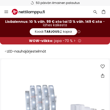
50 päivän ilmainen palautus
Skip
to
Content
Lisäalennus: 10 % väh. 99 €:sta tai 13 % väh. 149 €:sta
-
lähes kaikesta
Koodi:
TARJOUS
kopioi
WOW-viikko:
jopa -70 % >
LED-nauhajärjestelmät
Skip
to
the
end
of
the
images
gallery