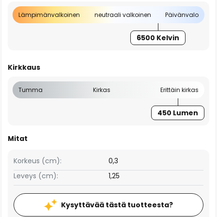
Lämpimänvalkoinen
neutraali valkoinen
Päivänvalo
6500 Kelvin
Kirkkaus
Tumma
Kirkas
Erittäin kirkas
450 Lumen
Mitat
Korkeus (cm):
0,3
Leveys (cm):
1,25
Kysyttävää tästä tuotteesta?