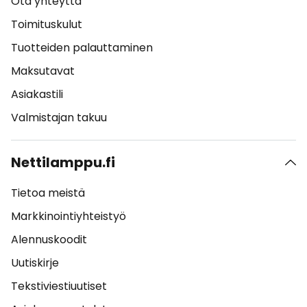
Ota yhteyttä
Toimituskulut
Tuotteiden palauttaminen
Maksutavat
Asiakastili
Valmistajan takuu
Nettilamppu.fi
Tietoa meistä
Markkinointiyhteistyö
Alennuskoodit
Uutiskirje
Tekstiviestiuutiset