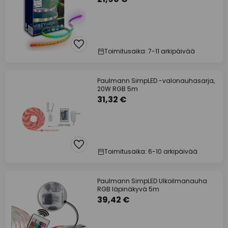
Toimitusaika: 7-11 arkipäivää
Paulmann SimpLED -valonauhasarja,
20W RGB 5m
31,32 €
Toimitusaika: 6-10 arkipäivää
Paulmann SimpLED Ulkoilmanauha
RGB läpinäkyvä 5m
39,42 €