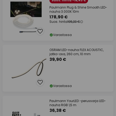
Suos. hinta -16,43 €
Paulmann Plug & Shine Smooth LED-
nauha 3.000K 10m
178,90 €
Suos. hinta
195,33 €
Varastossa
OSRAM LED-nauha FLEX ACOUSTIC,
jatko-osa, 260 cm, 10 mm
39,90 €
Varastossa
Paulmann YourLED -perussarja LED-
nauha RGB 1,5 m
36,38 €