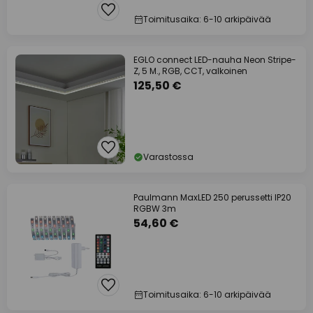
Toimitusaika: 6-10 arkipäivää
EGLO connect LED-nauha Neon Stripe-
Z, 5 M., RGB, CCT, valkoinen
125,50 €
Varastossa
Paulmann MaxLED 250 perussetti IP20
RGBW 3m
54,60 €
Toimitusaika: 6-10 arkipäivää