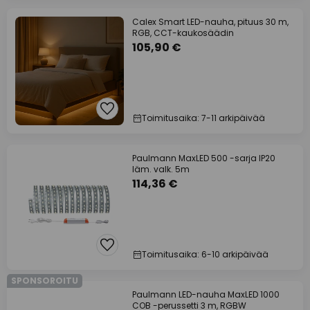
Calex Smart LED-nauha, pituus 30 m,
RGB, CCT-kaukosäädin
105,90 €
Toimitusaika: 7-11 arkipäivää
Paulmann MaxLED 500 -sarja IP20
läm. valk. 5m
114,36 €
Toimitusaika: 6-10 arkipäivää
SPONSOROITU
Paulmann LED-nauha MaxLED 1000
COB -perussetti 3 m, RGBW