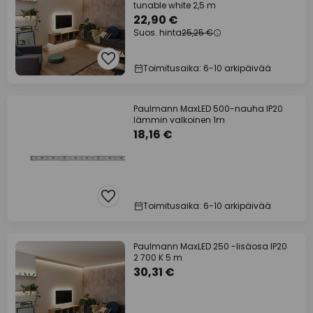
tunable white 2,5 m
22,90 €
Suos. hinta
25,25 €
Toimitusaika: 6-10 arkipäivää
Paulmann MaxLED 500-nauha IP20
lämmin valkoinen 1m
18,16 €
Toimitusaika: 6-10 arkipäivää
Paulmann MaxLED 250 -lisäosa IP20
2 700 K 5 m
30,31 €