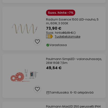
Suos. hinta -7%
Radium Essence 1500 LED-nauha, 5
m, 60W, 3 000K
73,90 €
Suos. hinta
80,19 €
Tuotetietolomake
Varastossa
Paulmann SimpLED -valonauhasarja,
26W RGB 7,5m
49,54 €
Toimitusaika: 6-10 arkipäivää
Paulmann MaxLED 250 perussetti IP44