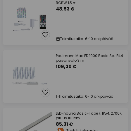
RGBW 1,5 m
48,53 €
Toimitusaika: 6-10 arkipäivää
Paulmann MaxLED 1000 Basic Set IP44
päivänvalo 3 m
109,30 €
Toimitusaika: 6-10 arkipäivää
LED-nauha Basic-Tape F, IP54, 2700K,
pituus 100cm
85,31 €
Tuotetietolomake