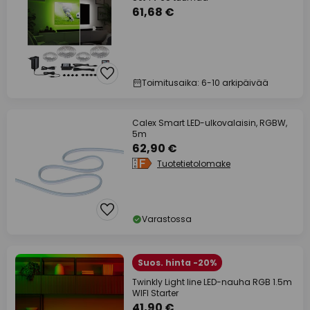
61,68 €
Toimitusaika: 6-10 arkipäivää
Calex Smart LED-ulkovalaisin, RGBW,
5m
62,90 €
Tuotetietolomake
Varastossa
Suos. hinta -20%
Twinkly Light line LED-nauha RGB 1.5m
WIFI Starter
41,90 €