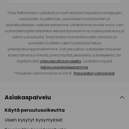
Tilaa Nettilampun uutiskirje ja saat erilaisia tarjouksia lamppujen,
valaisinten, tuulettimien, aurinkokennovalaisinten ja
älykotituotteiden valikoimastamme. Lähetämme sinulle myös vain
uutiskirjetilaajille tarkoitetut erikoistarjouksemme, tuotesuosituksia ja
tietoa uutuuksista. Saat lisäksi mahdollisuuden arvioida ja
suositella tuotteita sekä hyödyllistä tietoa
yhteistyökumppaneiltamme. Voit peruuttaa uutiskirjeen tilauksen
koska tahansa linkistä, jonka löydät jokaisesta uutiskirjeestä, tai
käyttämällä
yhteydenottolomaketta
. Lisätietoa löydät
tietosuojaselosteestamme
.
*Tilauksen vähimmäisarvo 109 €.
Poissuljetut valmistajat
.
Asiakaspalvelu
Käytä peruutusoikeutta
Usein kysytyt kysymykset