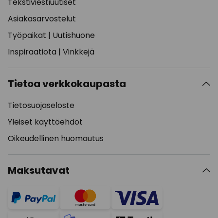
Tekstiviestiuutiset
Asiakasarvostelut
Työpaikat
|
Uutishuone
Inspiraatiota
|
Vinkkejä
Tietoa verkkokaupasta
Tietosuojaseloste
Yleiset käyttöehdot
Oikeudellinen huomautus
Maksutavat