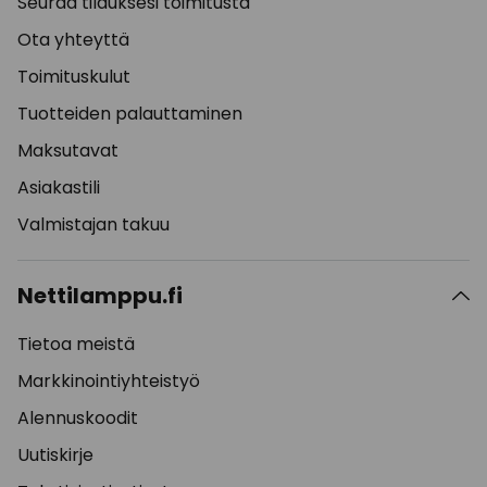
Seuraa tilauksesi toimitusta
Ota yhteyttä
Toimituskulut
Tuotteiden palauttaminen
Maksutavat
Asiakastili
Valmistajan takuu
Nettilamppu.fi
Tietoa meistä
Markkinointiyhteistyö
Alennuskoodit
Uutiskirje