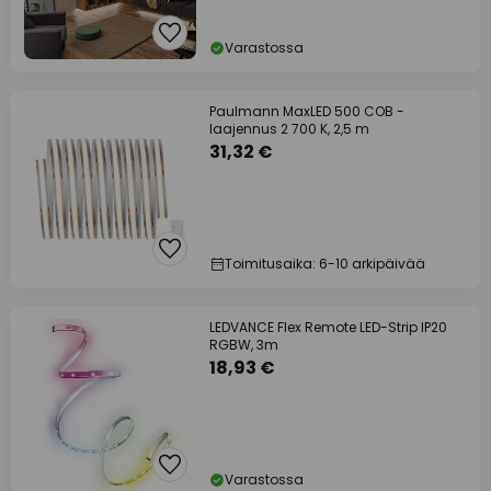
Varastossa
Paulmann MaxLED 500 COB -
laajennus 2 700 K, 2,5 m
31,32 €
Toimitusaika: 6-10 arkipäivää
LEDVANCE Flex Remote LED-Strip IP20
RGBW, 3m
18,93 €
Varastossa