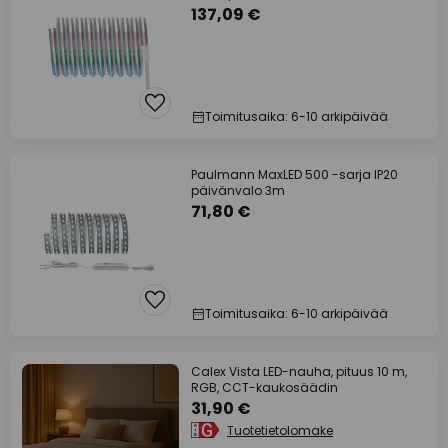
137,09 €
Toimitusaika: 6-10 arkipäivää
Paulmann MaxLED 500 -sarja IP20
päivänvalo 3m
71,80 €
Toimitusaika: 6-10 arkipäivää
Calex Vista LED-nauha, pituus 10 m,
RGB, CCT-kaukosäädin
31,90 €
Tuotetietolomake