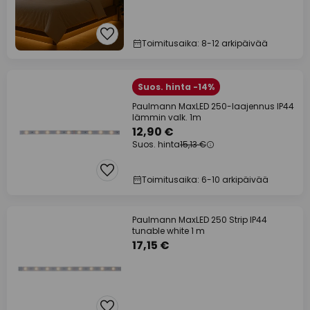
Toimitusaika: 8-12 arkipäivää
Suos. hinta -14%
Paulmann MaxLED 250-laajennus IP44
lämmin valk. 1m
12,90 €
Suos. hinta
15,13 €
Toimitusaika: 6-10 arkipäivää
Paulmann MaxLED 250 Strip IP44
tunable white 1 m
17,15 €