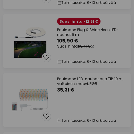
Toimitusaika: 6-10 arkipäivää
Suos. hinta -12,51 €
Paulmann Plug & Shine Neon LED-
nauhat 5 m
105,90 €
Suos. hinta
118,41 €
Toimitusaika: 6-10 arkipäivää
Paulmann LED-nauhasarja TIP, 10 m,
valkoinen, muovi, RGB
35,31 €
Toimitusaika: 6-10 arkipäivää