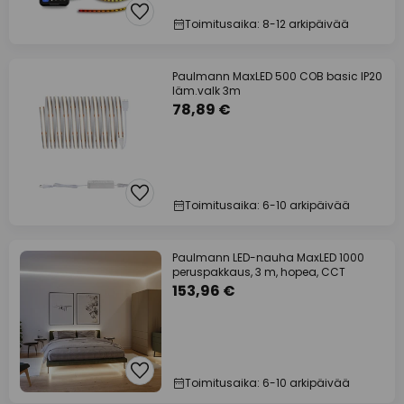
Toimitusaika: 8-12 arkipäivää
Paulmann MaxLED 500 COB basic IP20
läm.valk 3m
78,89 €
Toimitusaika: 6-10 arkipäivää
Paulmann LED-nauha MaxLED 1000
peruspakkaus, 3 m, hopea, CCT
153,96 €
Toimitusaika: 6-10 arkipäivää