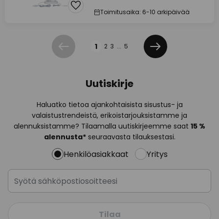
Toimitusaika: 6-10 arkipäivää
Sivu
1
2
3
...
5
Edellinen
Seuraava
Uutiskirje
Haluatko tietoa ajankohtaisista sisustus- ja
valaistustrendeistä, erikoistarjouksistamme ja
alennuksistamme? Tilaamalla uutiskirjeemme saat
15 %
alennusta*
seuraavasta tilauksestasi.
Henkilöasiakkaat
Yritys
Tilaa