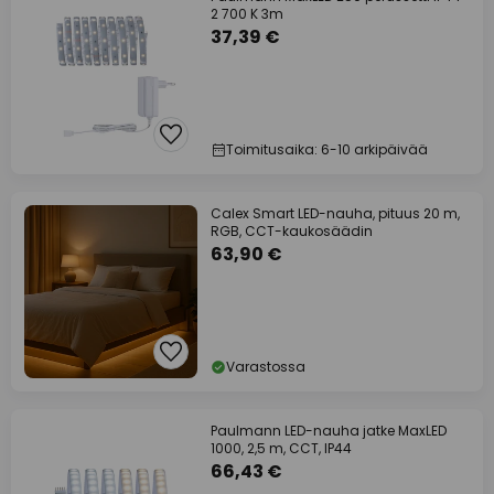
2 700 K 3m
37,39 €
Toimitusaika: 6-10 arkipäivää
Calex Smart LED-nauha, pituus 20 m,
RGB, CCT-kaukosäädin
63,90 €
Varastossa
Paulmann LED-nauha jatke MaxLED
1000, 2,5 m, CCT, IP44
66,43 €