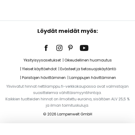
Löydät meidät myös:
Yksityisyysasetukset
Oikeudellinen huomautus
Yleiset käyttöehdot
Evästeet ja tietosuojakäytäntö
Paristojen hävittäminen
Lamppujen hävittäminen
Yliviivatut hinnat nettilamppu.fi-verkkokaupassa ovat valmistajan
suosittelemia vähittäismyyntihintoja.
Kaikkien tuotteiden hinnat on ilmoitettu euroina, sisältäen ALV 25,5 %
ja ilman toimituskuluja.
© 2026 Lampenwelt GmbH
Lisää ostoskoriin