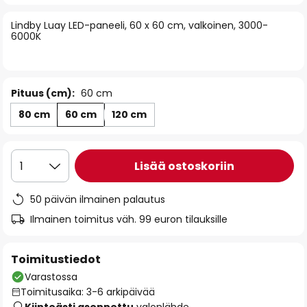
of
Lindby Luay LED-paneeli, 60 x 60 cm, valkoinen, 3000-
the
6000K
images
gallery
Pituus (cm):
60 cm
80 cm
60 cm
120 cm
Lisää ostoskoriin
1
50 päivän ilmainen palautus
Ilmainen toimitus väh. 99 euron tilauksille
Toimitustiedot
Varastossa
Toimitusaika: 3-6 arkipäivää