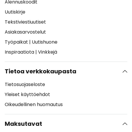
Alennuskoodit
Uutiskirje
Tekstiviestiuutiset
Asiakasarvostelut
Työpaikat
|
Uutishuone
Inspiraatiota
|
Vinkkejä
Tietoa verkkokaupasta
Tietosuojaseloste
Yleiset käyttöehdot
Oikeudellinen huomautus
Maksutavat