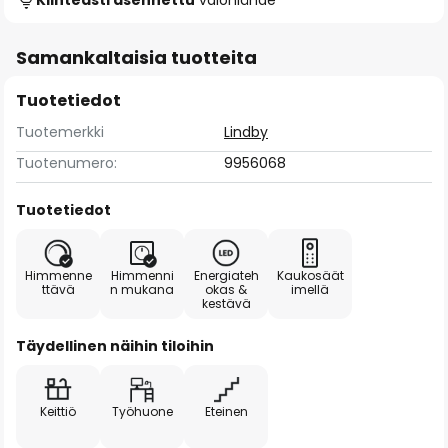
Kiinteästi asennettu
valonlähde
Samankaltaisia tuotteita
Tuotetiedot
Tuotemerkki
Lindby
Tuotenumero:
9956068
Tuotetiedot
Himmenne
Himmenni
Energiateh
Kaukosäät
ttävä
n mukana
okas &
imellä
kestävä
Täydellinen näihin tiloihin
Keittiö
Työhuone
Eteinen