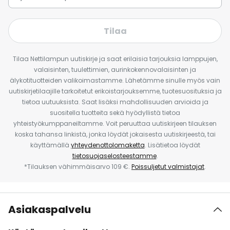
Tilaa
Tilaa Nettilampun uutiskirje ja saat erilaisia tarjouksia lamppujen,
valaisinten, tuulettimien, aurinkokennovalaisinten ja
älykotituotteiden valikoimastamme. Lähetämme sinulle myös vain
uutiskirjetilaajille tarkoitetut erikoistarjouksemme, tuotesuosituksia ja
tietoa uutuuksista. Saat lisäksi mahdollisuuden arvioida ja
suositella tuotteita sekä hyödyllistä tietoa
yhteistyökumppaneiltamme. Voit peruuttaa uutiskirjeen tilauksen
koska tahansa linkistä, jonka löydät jokaisesta uutiskirjeestä, tai
käyttämällä
yhteydenottolomaketta
. Lisätietoa löydät
tietosuojaselosteestamme
.
*Tilauksen vähimmäisarvo 109 €.
Poissuljetut valmistajat
.
Asiakaspalvelu