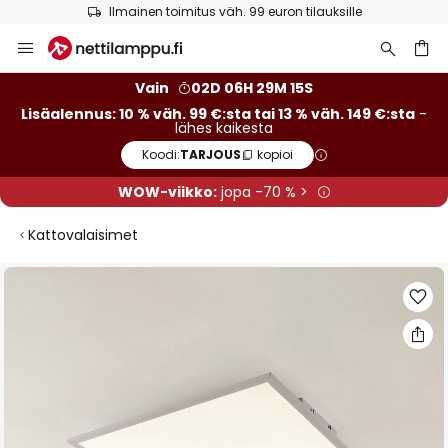
Ilmainen toimitus väh. 99 euron tilauksille
Skip
to
Content
Vain
02D 06H 29M 14S
Lisäalennus: 10 % väh. 99 €:sta tai 13 % väh. 149 €:sta
-
lähes kaikesta
Koodi:
TARJOUS
kopioi
WOW-viikko:
jopa -70 % >
Kattovalaisimet
Skip
to
the
end
of
the
images