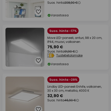
Suos. hinta
208,90 €
Varastossa
Suos. hinta -17%
Move LED-paneeli, anturi, 98 x 20 cm,
IP44, muovi, valkoinen
75,90 €
Suos. hinta
91,90 €
Tuotetietolomake
Varastossa
Suos. hinta -29%
Lindby LED-paneeli Enhife, valkoinen,
30 x 30 cm, metallia, 4000 K
32,90 €
Suos. hinta
46,90 €