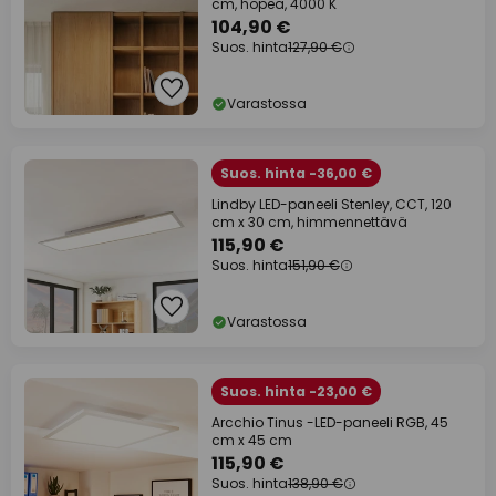
cm, hopea, 4000 K
104,90 €
Suos. hinta
127,90 €
Varastossa
Suos. hinta -36,00 €
Lindby LED-paneeli Stenley, CCT, 120
cm x 30 cm, himmennettävä
115,90 €
Suos. hinta
151,90 €
Varastossa
Suos. hinta -23,00 €
Arcchio Tinus -LED-paneeli RGB, 45
cm x 45 cm
115,90 €
Suos. hinta
138,90 €