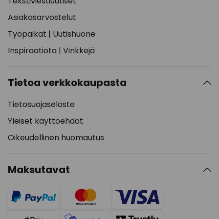
Tekstiviestiuutiset
Asiakasarvostelut
Työpaikat
|
Uutishuone
Inspiraatiota
|
Vinkkejä
Tietoa verkkokaupasta
Tietosuojaseloste
Yleiset käyttöehdot
Oikeudellinen huomautus
Maksutavat