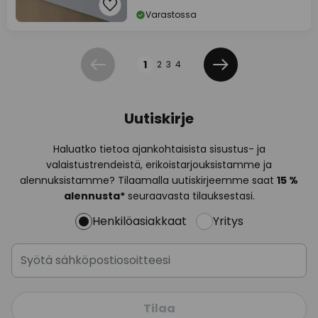
Varastossa
Sivu
1
2
3
4
Edellinen
Seuraava
Uutiskirje
Haluatko tietoa ajankohtaisista sisustus- ja
valaistustrendeistä, erikoistarjouksistamme ja
alennuksistamme? Tilaamalla uutiskirjeemme saat
15 %
alennusta*
seuraavasta tilauksestasi.
Henkilöasiakkaat
Yritys
Tilaa