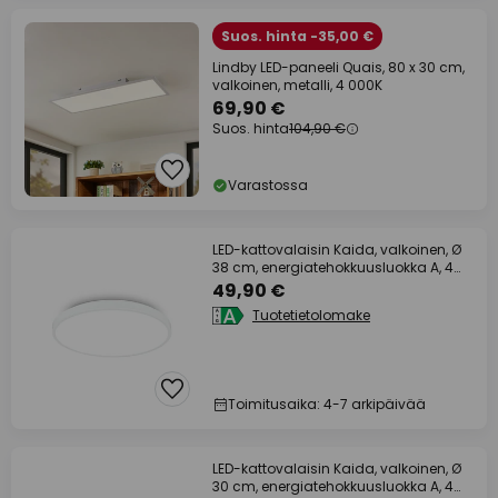
Suos. hinta -35,00 €
Lindby LED-paneeli Quais, 80 x 30 cm,
valkoinen, metalli, 4 000K
69,90 €
Suos. hinta
104,90 €
Varastossa
LED-kattovalaisin Kaida, valkoinen, Ø
38 cm, energiatehokkuusluokka A, 4
000 K
49,90 €
Tuotetietolomake
Toimitusaika: 4-7 arkipäivää
LED-kattovalaisin Kaida, valkoinen, Ø
30 cm, energiatehokkuusluokka A, 4