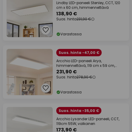
Lindby LED-paneeli Stenley, CCT, 120
cm x 60 cm, himmennettävä
138,90 €
Suos. hinta
231,90 €
Varastossa
Suos. hinta -47,00 €
Arcchio LED-paneeli Arya,
himmennettävä, 119 cm x 59 cm,
metallia
231,90 €
Suos. hinta
278,90 €
Varastossa
Suos. hinta -35,00 €
Arcchio Lysander LED-paneeli, CCT,
119cm 55W, valkoinen
173,90 €