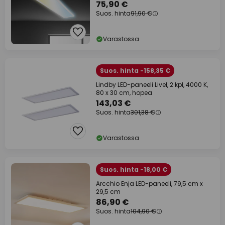
75,90 €
Suos. hinta
91,90 €
Varastossa
Suos. hinta -158,35 €
Lindby LED-paneeli Livel, 2 kpl, 4000 K,
80 x 30 cm, hopea
143,03 €
Suos. hinta
301,38 €
Varastossa
Suos. hinta -18,00 €
Arcchio Enja LED-paneeli, 79,5 cm x
29,5 cm
86,90 €
Suos. hinta
104,90 €