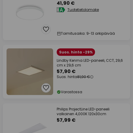
000 K
41,90 €
Tuotetietolomake
Toimitusaika: 9-13 arkipäivää
Suos. hinta -29%
Lindby Kenma LED-paneeli, CCT, 29,6
cm x 29,6 cm
57,90 €
Suos. hinta
81,90 €
Varastossa
Philips ProjectLine LED-paneeli
valkoinen 4,000K 120x30cm
57,99 €