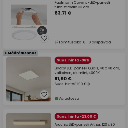
Paulmann Cover it -LED-paneeli
tunnistimella 33 cm
63,71 €
Toimitusaika: 6-10 arkipäivää
+ Määräalennus
Suos. hinta -36%
Lindby LED-paneeli Quais, 40 x 40 cm,
valkoinen, alumiini, 4000K
51,90 €
Suos. hinta
81,90 €
Varastossa
Suos. hinta -23,00 €
Arcchio LED-paneeli Arthur, 120 x 30