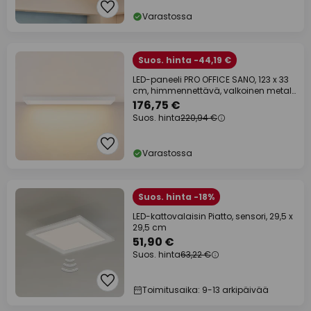
Varastossa
Suos. hinta -44,19 €
LED-paneeli PRO OFFICE SANO, 123 x 33
cm, himmennettävä, valkoinen metalli
CCT
176,75 €
Suos. hinta
220,94 €
Varastossa
Suos. hinta -18%
LED-kattovalaisin Piatto, sensori, 29,5 x
29,5 cm
51,90 €
Suos. hinta
63,22 €
Toimitusaika: 9-13 arkipäivää