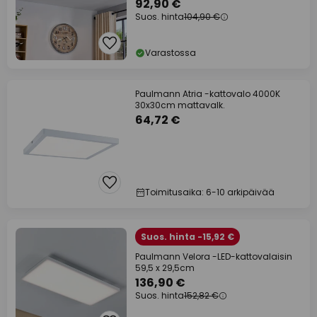
kaukosäädin
92,90 €
Suos. hinta
104,90 €
Varastossa
Paulmann Atria -kattovalo 4000K
30x30cm mattavalk.
64,72 €
Toimitusaika: 6-10 arkipäivää
Suos. hinta -15,92 €
Paulmann Velora -LED-kattovalaisin
59,5 x 29,5cm
136,90 €
Suos. hinta
152,82 €