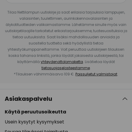
Tilaa Nettilampun uutiskirje ja saat erilaisia tarjouksia lamppujen,
valaisinten, tuulettimien, aurinkokennovalaisinten ja
älykotituotteiden valikoimastamme. Lähetämme sinulle myös vain
uutiskirjetilaajille tarkoitetut erikoistarjouksemme, tuotesuosituksia ja
tietoa uutuuksista. Saat lisäksi mahdollisuuden arvioida ja
suositella tuotteita sekä hyödyllistä tietoa
yhteistyökumppaneiltamme. Voit peruuttaa uutiskirjeen tilauksen
koska tahansa linkistä, jonka löydät jokaisesta uutiskirjeestä, tai
käyttämällä
yhteydenottolomaketta
. Lisätietoa löydät
tietosuojaselosteestamme
.
*Tilauksen vähimmäisarvo 109 €.
Poissuljetut valmistajat
.
Asiakaspalvelu
Käytä peruutusoikeutta
Usein kysytyt kysymykset
Seuraa tilauksesi toimitusta