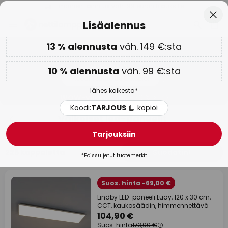
Ilmainen toimitus väh. 99 euron tilauksille
Skip
Sulj
Lisäalennus
to
Content
13 % alennusta
väh. 149 €:sta
Vain
01D 12H 13M 16S
Lisäalennus: 10 % väh. 99 €:sta tai 13 % väh. 149 €:sta
-
lähes kaikesta
10 % alennusta
väh. 99 €:sta
Koodi:
TARJOUS
kopioi
lähes kaikesta*
WOW-viikko:
jopa -70 % >
Koodi:
TARJOUS
kopioi
Valkoiset led-paneelit
Tarjouksiin
226 kappaletta
Suodatin
1
*Poissuljetut tuotemerkit
Suos. hinta -69,00 €
Lindby LED-paneeli Luay, 120 x 30 cm,
CCT, kaukosäädin, himmennettävä
104,90 €
Suos. hinta
173,90 €