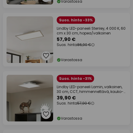
Varastossa
Suos. hinta -33%
Lindby LED-paneeli Stenley, 4 000 K, 60
cm x 30 cm, hopea/valkoinen
57,90 €
Suos. hinta
86,90 €
Varastossa
Suos. hinta -31%
Lindby LED-paneeli Lamin, valkoinen,
30 cm, CCT, himmennettävä, kauko-
ohjain
39,90 €
Suos. hinta
57,90 €
Varastossa