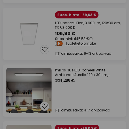
Suos. hinta -39,63 €
LED-paneeli Fled, 3 600 lm, 120x30 cm,
115°, 3 000 K
105,90 €
Suos. hinta
145,53 €
Tuotetietolomake
Toimitusaika: 9-13 arkipäivää
Philips Hue LED-paneeli White
Ambiance Aurelle, 120 x 30 cm,
valkoinen
221,45 €
Toimitusaika: 4-7 arkipäivää
Suos. hinta -29,00 €