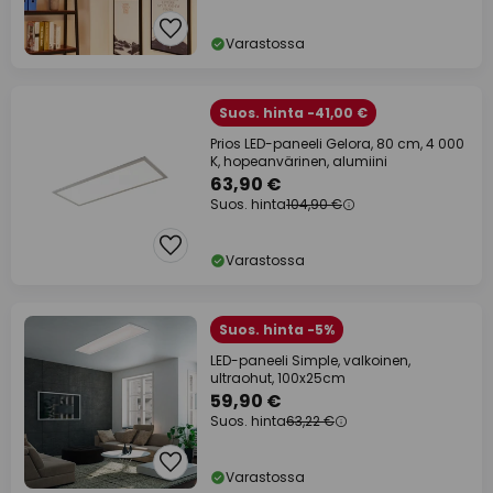
Varastossa
Suos. hinta -41,00 €
Prios LED-paneeli Gelora, 80 cm, 4 000
K, hopeanvärinen, alumiini
63,90 €
Suos. hinta
104,90 €
Varastossa
Suos. hinta -5%
LED-paneeli Simple, valkoinen,
ultraohut, 100x25cm
59,90 €
Suos. hinta
63,22 €
Varastossa