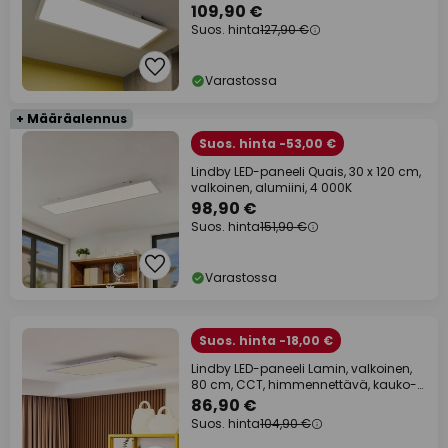
109,90 €
Suos. hinta
127,90 €
Varastossa
+ Määräalennus
Suos. hinta -53,00 €
Lindby LED-paneeli Quais, 30 x 120 cm,
valkoinen, alumiini, 4 000K
98,90 €
Suos. hinta
151,90 €
Varastossa
Suos. hinta -18,00 €
Lindby LED-paneeli Lamin, valkoinen,
80 cm, CCT, himmennettävä, kauko-
ohjain
86,90 €
Suos. hinta
104,90 €