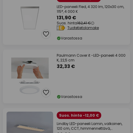
LED-paneeli Fled, 4 320 lm, 120x30 cm,
115°, 4 000 K
131,90 €
Suos. hinta
162,41 €
Tuotetietolomake
Varastossa
Paulmann Cover it -LED-paneeli 4 000
K, 22,5 cm
32,33 €
Varastossa
Suos. hinta -12,00 €
Lindby LED-paneeli Lamin, valkoinen,
120 cm, CCT, himmennettävä,