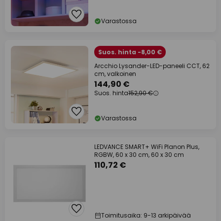
Varastossa
Suos. hinta -8,00 €
Arcchio Lysander-LED-paneeli CCT, 62
cm, valkoinen
144,90 €
Suos. hinta
152,90 €
Varastossa
LEDVANCE SMART+ WiFi Planon Plus,
RGBW, 60 x 30 cm, 60 x 30 cm
110,72 €
Toimitusaika: 9-13 arkipäivää