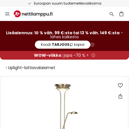
Euroopan suurin tuotemerkkivalikoima
Skip
to
Content
Lisäalennus: 10 % väh. 99 €:sta tai 13 % väh. 149 €:sta
-
lähes kaikesta
Koodi:
TARJOUS
kopioi
WOW-viikko:
jopa -70 % >
Uplight-lattiavalaisimet
Skip
to
the
end
of
the
images