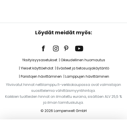
Löydät meidät myös:
Yksityisyysasetukset
Oikeudellinen huomautus
Yleiset käyttöehdot
Evästeet ja tietosuojakäytäntö
Paristojen hävittäminen
Lamppujen hävittäminen
Yliviivatut hinnat nettilamppu.fi-verkkokaupassa ovat valmistajan
suosittelemia vähittäismyyntihintoja.
Kaikkien tuotteiden hinnat on ilmoitettu euroina, sisältäen ALV 25,5 %
ja ilman toimituskuluja.
© 2026 Lampenwelt GmbH