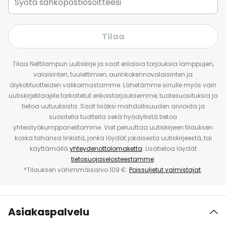
Tilaa
Tilaa Nettilampun uutiskirje ja saat erilaisia tarjouksia lamppujen,
valaisinten, tuulettimien, aurinkokennovalaisinten ja
älykotituotteiden valikoimastamme. Lähetämme sinulle myös vain
uutiskirjetilaajille tarkoitetut erikoistarjouksemme, tuotesuosituksia ja
tietoa uutuuksista. Saat lisäksi mahdollisuuden arvioida ja
suositella tuotteita sekä hyödyllistä tietoa
yhteistyökumppaneiltamme. Voit peruuttaa uutiskirjeen tilauksen
koska tahansa linkistä, jonka löydät jokaisesta uutiskirjeestä, tai
käyttämällä
yhteydenottolomaketta
. Lisätietoa löydät
tietosuojaselosteestamme
.
*Tilauksen vähimmäisarvo 109 €.
Poissuljetut valmistajat
.
Asiakaspalvelu