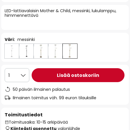
of
LED-lattiavalaisin Mother & Child, messinki, lukulamppu,
the
himmennettävä
images
gallery
Väri:
messinki
Lisää ostoskoriin
1
50 päivän ilmainen palautus
Ilmainen toimitus väh. 99 euron tilauksille
Toimitustiedot
Toimitusaika: 10-15 arkipäivää
Kiinteästi asennettu
valonlähde