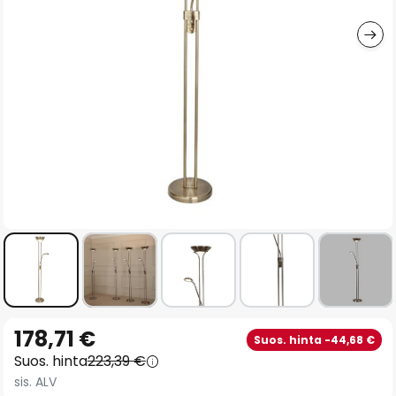
gallery
Skip
178,71 €
Suos. hinta -44,68 €
to
Suos. hinta
223,39 €
the
sis. ALV
beginning