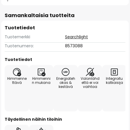
Samankaltaisia tuotteita
Tuotetiedot
Tuotemerkki
Searchlight
Tuotenumero:
8573088
Tuotetiedot
Himmenne
Himmenni
Energiateh
Valonlähd
Integroitu
ttävä
n mukana
okas &
että ei voi
katkaisija
kestävä
vaihtaa
Täydellinen näihin tiloihin