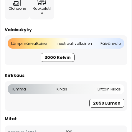
Olohuone
Ruokailutil
a
Valaisukyky
Lämpimänvalkoinen
neutraali valkoinen
Päivänvalo
3000 Kelvin
Kirkkaus
Tumma
Kirkas
Erittäin kirkas
2050 Lumen
Mitat