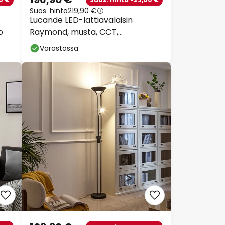
Suos. hinta
219,90 €
Lucande LED-lattiavalaisin
o
Raymond, musta, CCT,
himmennettävä
Varastossa