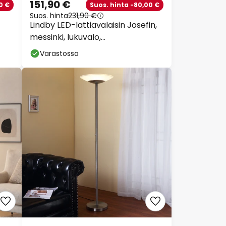
151,90 €
0 €
Suos. hinta -80,00 €
Suos. hinta
231,90 €
Lindby LED-lattiavalaisin Josefin,
messinki, lukuvalo,
himmennettävä
Varastossa