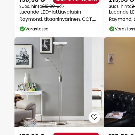
Suos. hinta
219,90 €
Suos. hinta
2
Lucande LED-lattiavalaisin
Lucande LED
Raymond, titaaninvärinen, CCT,
Raymond, t
himmennettävä
lukuvalo
Varastossa
Varastos