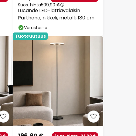
Suos. hinta
509,90 €
Lucande LED-lattiavalaisin
Parthena, nikkeli, metalli, 180 cm
Varastossa
Tuoteuutuus
196,90 €
0 €
Suos. hinta -23,00 €