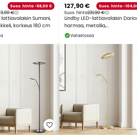
127,90 €
Suos. hinta -58,00 €
Suos. hinta -104,0
73,90 €
Suos. hinta
231,90 €
lattiavalaisin Sumani,
Lindby LED-lattiavalaisin Dario
ikkeli, korkeus 180 cm
harmaa, metallia,
himmennettävä, 180cm
sa
Varastossa