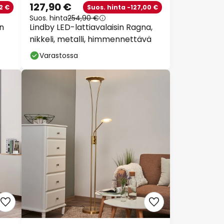
127,90 €
2 €
Suos. hinta -127,00 €
Suos. hinta
254,90 €
in
Lindby LED-lattiavalaisin Ragna,
nikkeli, metalli, himmennettävä
Varastossa