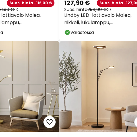
127,90 €
Suos. hinta -116,00 €
Suos. hinta -127,0
31,90 €
Suos. hinta
254,90 €
lattiavalo Malea,
Lindby LED-lattiavalo Malea,
ulamppu,
nikkeli, lukulamppu,
ttävä
himmennettävä
sa
Varastossa