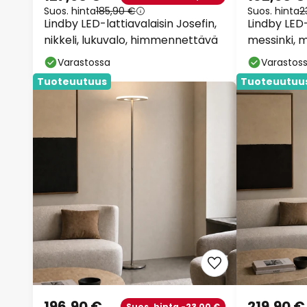
Suos. hinta
185,90 €
Suos. hinta
2
Lindby LED-lattiavalaisin Josefin,
Lindby LED-
nikkeli, lukuvalo, himmennettävä
messinki, m
himmennet
Varastossa
Varastos
Tuoteuutuus
Tuoteuutuu
196,90 €
219,90 €
Suos. hinta -23,00 €