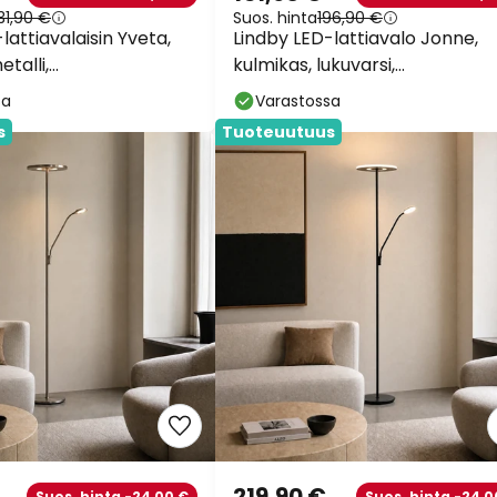
31,90 €
Suos. hinta
196,90 €
lattiavalaisin Yveta,
Lindby LED-lattiavalo Jonne,
etalli,
kulmikas, lukuvarsi,
tävissä, 183cm
himmennettävä, 180 cm
sa
Varastossa
s
Tuoteuutuus
219,90 €
Suos. hinta -24,00 €
Suos. hinta -24,0