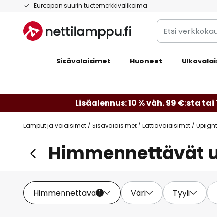
Skip
Euroopan suurin tuotemerkkivalikoima
to
Etsi
Content
verkkokaupan
valikoimasta...
Sisävalaisimet
Huoneet
Ulkovalai
Lisäalennus: 10 % väh. 99 €:sta tai 
Lamput ja valaisimet
Sisävalaisimet
Lattiavalaisimet
Uplight
Himmennettävät up
Himmennettävä
Väri
Tyyli
1