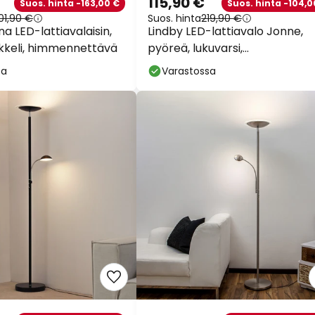
115,90 €
Suos. hinta -163,00 €
Suos. hinta -104,0
01,90 €
Suos. hinta
219,90 €
a LED-lattiavalaisin,
Lindby LED-lattiavalo Jonne,
nikkeli, himmennettävä
pyöreä, lukuvarsi,
himmennettävä, 180 cm
sa
Varastossa