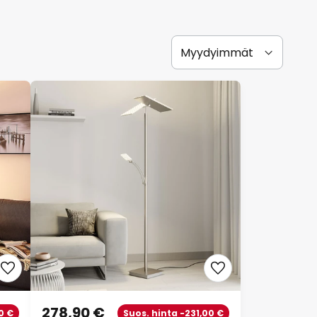
278,90 €
0 €
Suos. hinta -231,00 €