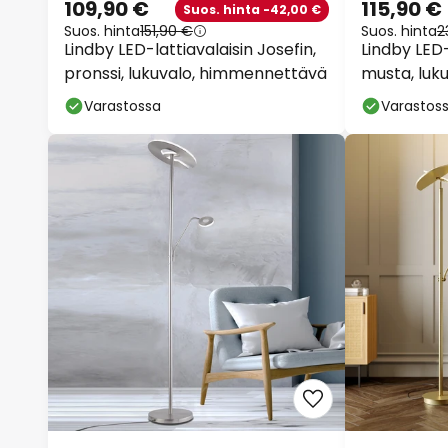
109,90 €
115,90 €
Suos. hinta -42,00 €
Suos. hinta
151,90 €
Suos. hinta
2
Lindby LED-lattiavalaisin Josefin,
Lindby LED-
pronssi, lukuvalo, himmennettävä
musta, luk
himmenne
Varastossa
Varastos