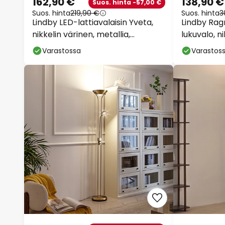
162,90 €
138,90 €
Suos. hinta -57,00 €
Suos. hinta
219,90 €
Suos. hinta
3
Lindby LED-lattiavalaisin Yveta,
Lindby Ragn
nikkelin värinen, metallia,
lukuvalo, 
himmennettävä
Varastossa
Varastos