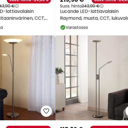
43,90 €
Suos. hinta
243,90 €
-lattiavalaisin
Lucande LED-lattiavalaisin
itaaninvärinen, CCT,
Raymond, musta, CCT, lukuval
sa
Varastossa