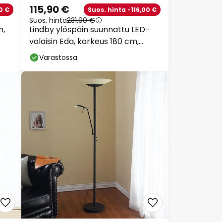
115,90 €
0 €
Suos. hinta -116,00 €
Suos. hinta
231,90 €
n,
Lindby ylöspäin suunnattu LED-
valaisin Eda, korkeus 180 cm,
messinki,
Varastossa