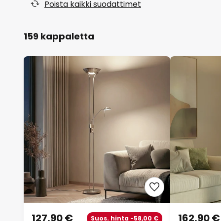
Poista kaikki suodattimet
159 kappaletta
127,90 €
162,90 €
Suos. hinta -58,00 €