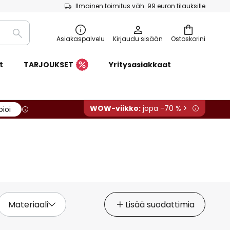
Ilmainen toimitus väh. 99 euron tilauksille
Etsi
Asiakaspalvelu
Kirjaudu sisään
Ostoskorini
t
TARJOUKSET
Yritysasiakkaat
WOW-viikko:
jopa -70 % >
pioi
Materiaali
Lisää suodattimia