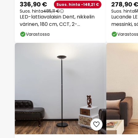
336,90 €
278,90 
Suos. hinta -148,21 €
Suos. hinta
485,11 €
Suos. hinta
5
LED-lattiavalaisin Dent, nikkelin
Lucande LED
värinen, 180 cm, CCT, 2-
messinki, 
lamppuinen
himmenne
Varastossa
Varastos