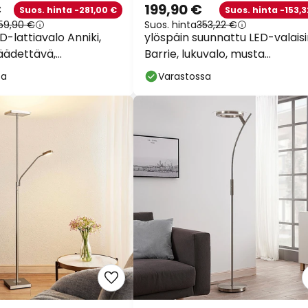
€
199,90 €
Suos. hinta -281,00 €
Suos. hinta -153,3
59,90 €
Suos. hinta
353,22 €
-lattiavalo Anniki,
ylöspäin suunnattu LED-valais
säädettävä,
Barrie, lukuvalo, musta
ttävä
mattapintainen
sa
Varastossa