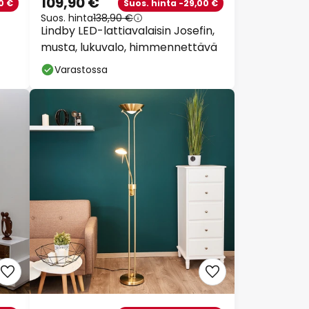
109,90 €
0 €
Suos. hinta -29,00 €
Suos. hinta
138,90 €
Lindby LED-lattiavalaisin Josefin,
musta, lukuvalo, himmennettävä
Varastossa