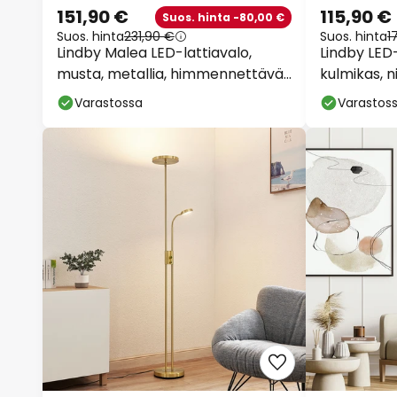
151,90 €
115,90 €
Suos. hinta -80,00 €
Suos. hinta
231,90 €
Suos. hinta
1
Lindby Malea LED-lattiavalo,
Lindby LED-
musta, metallia, himmennettävä,
kulmikas, n
180 cm
Varastossa
Varastos