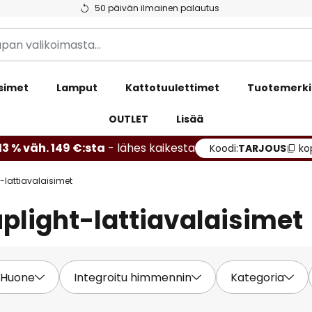
50 päivän ilmainen palautus
simet
Lamput
Kattotuulettimet
Tuotemerki
OUTLET
Lisää
13 % väh. 149 €:sta
- lähes kaikesta
Koodi:
TARJOUS
ko
-lattiavalaisimet
light-lattiavalaisimet
Huone
Integroitu himmennin
Kategoria