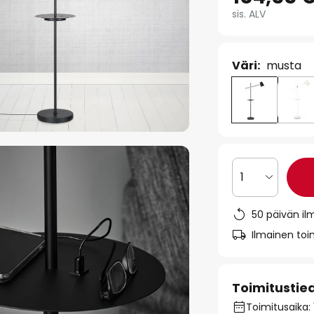
sis. ALV
Väri:
musta
1
50 päivän il
Ilmainen toim
Toimitustie
Toimitusaika: 