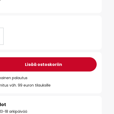
Lisää ostoskoriin
mainen palautus
itus väh. 99 euron tilauksille
dot
13-18 arkipäivää