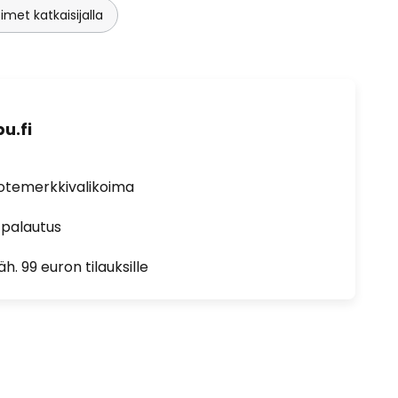
simet katkaisijalla
u.fi
uotemerkkivalikoima
 palautus
h. 99 euron tilauksille