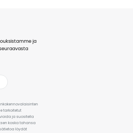
arjouksistamme ja
seuraavasta
urinkokennovalaisinten
 tarkoitetut
ioida ja suositella
auksen koska tahansa
isätietoa löydät