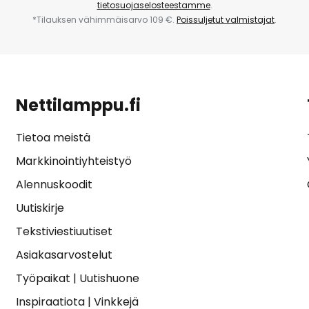
tietosuojaselosteestamme
.
*Tilauksen vähimmäisarvo 109 €.
Poissuljetut valmistajat
.
Nettilamppu.fi
Tietoa meistä
Markkinointiyhteistyö
Alennuskoodit
Uutiskirje
Tekstiviestiuutiset
Asiakasarvostelut
Työpaikat
|
Uutishuone
Inspiraatiota
|
Vinkkejä