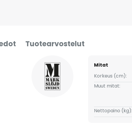
iedot
Tuotearvostelut
Mitat
Korkeus (cm):
Muut mitat:
Nettopaino (kg)