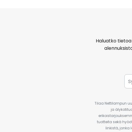
Haluatko tietoa 
alennuksist
Tilaa Nettilampun uut
ja älykotit
erikoistarjouksemm
tuotteita sekä hyöd
linkistä, jonka