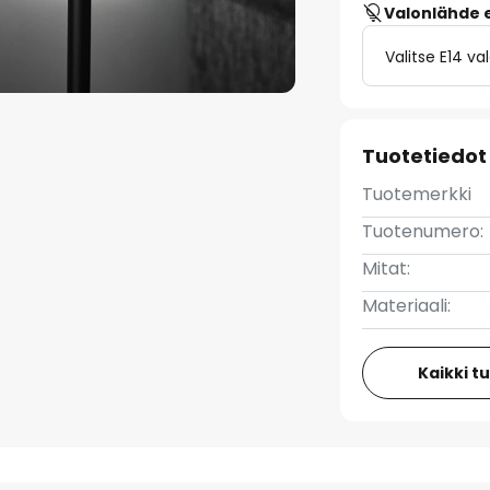
Valonlähde ei
Valitse E14 v
Tuotetiedot
Tuotemerkki
Tuotenumero:
Mitat:
Materiaali:
Kaikki t