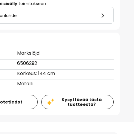
 sisälly
toimitukseen
alonlähde
Markslöjd
6506292
Korkeus: 144 cm
Metalli
Kysyttävää tästä
uotetiedot
tuotteesta?