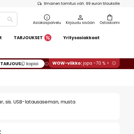
Ilmainen toimitus väh. 99 euron tilauksille
Etsi
Asiakaspalvelu
Kirjaudu sisään
Ostoskorini
t
TARJOUKSET
Yritysasiakkaat
WOW-viikko:
jopa -70 % >
:
TARJOUS
kopioi
ear, sis. USB-latausaseman, musta
€