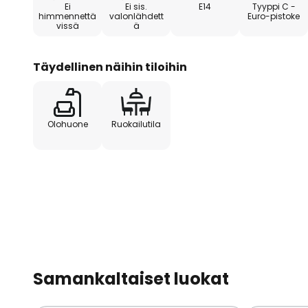
Ei
Ei sis.
E14
Tyyppi C -
himmennettä
valonlähdett
Euro-pistoke
vissä
ä
Täydellinen näihin tiloihin
Olohuone
Ruokailutila
Samankaltaiset luokat