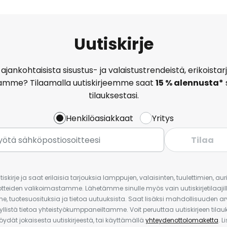
Uutiskirje
ajankohtaisista sisustus- ja valaistustrendeistä, erikoist
amme? Tilaamalla uutiskirjeemme saat
15 % alennusta*
tilauksestasi.
Henkilöasiakkaat
Yritys
Tilaa
iskirje ja saat erilaisia tarjouksia lamppujen, valaisinten, tuulettimien, a
uotteiden valikoimastamme. Lähetämme sinulle myös vain uutiskirjetilaajille
e, tuotesuosituksia ja tietoa uutuuksista. Saat lisäksi mahdollisuuden arv
yllistä tietoa yhteistyökumppaneiltamme. Voit peruuttaa uutiskirjeen til
 löydät jokaisesta uutiskirjeestä, tai käyttämällä
yhteydenottolomaketta
. L