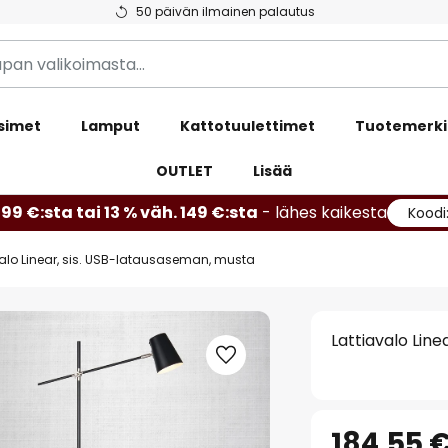
50 päivän ilmainen palautus
simet
Lamput
Kattotuulettimet
Tuotemerki
OUTLET
Lisää
99 €:sta tai 13 % väh. 149 €:sta
- lähes kaikesta
Koodi
valo Linear, sis. USB-latausaseman, musta
Lattiavalo Lin
184,55 