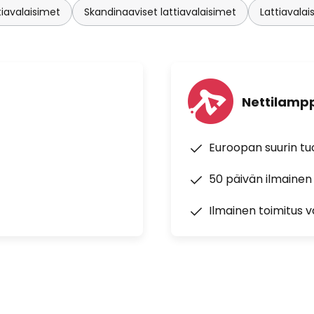
tiavalaisimet
Skandinaaviset lattiavalaisimet
Lattiavalai
Nettilampp
Euroopan suurin t
50 päivän ilmainen
Ilmainen toimitus vä