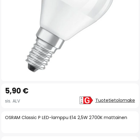
gallery
Skip
5,90 €
to
the
Tuotetietolomake
sis. ALV
beginning
of
OSRAM Classic P LED-lamppu E14 2,5W 2700K mattainen
the
images
gallery