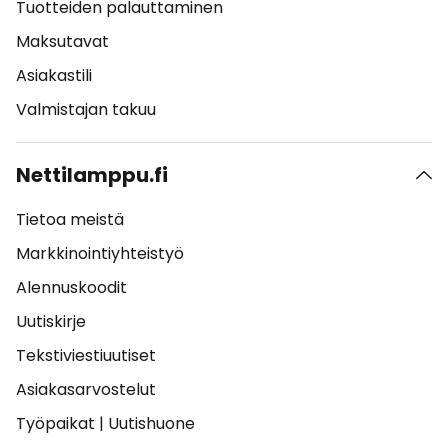
Tuotteiden palauttaminen
Maksutavat
Asiakastili
Valmistajan takuu
Nettilamppu.fi
Tietoa meistä
Markkinointiyhteistyö
Alennuskoodit
Uutiskirje
Tekstiviestiuutiset
Asiakasarvostelut
Työpaikat
|
Uutishuone