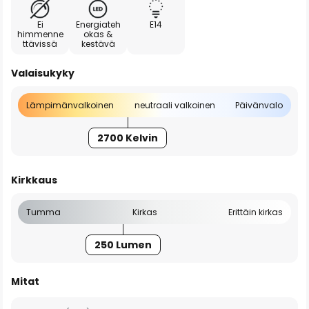
Ei
Energiateh
E14
himmenne
okas &
ttävissä
kestävä
Valaisukyky
Lämpimänvalkoinen
neutraali valkoinen
Päivänvalo
2700 Kelvin
Kirkkaus
Tumma
Kirkas
Erittäin kirkas
250 Lumen
Mitat