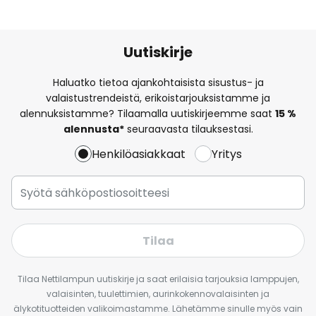
Uutiskirje
Haluatko tietoa ajankohtaisista sisustus- ja
valaistustrendeistä, erikoistarjouksistamme ja
alennuksistamme? Tilaamalla uutiskirjeemme saat
15 %
alennusta*
seuraavasta tilauksestasi.
Henkilöasiakkaat
Yritys
Tilaa
Tilaa Nettilampun uutiskirje ja saat erilaisia tarjouksia lamppujen,
valaisinten, tuulettimien, aurinkokennovalaisinten ja
älykotituotteiden valikoimastamme. Lähetämme sinulle myös vain