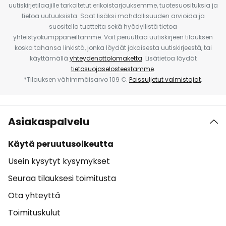
uutiskirjetilaajille tarkoitetut erikoistarjouksemme, tuotesuosituksia ja
tietoa uutuuksista. Saat lisäksi mahdollisuuden arvioida ja
suositella tuotteita sekä hyödyllistä tietoa
yhteistyökumppaneiltamme. Voit peruuttaa uutiskirjeen tilauksen
koska tahansa linkistä, jonka löydät jokaisesta uutiskirjeestä, tai
käyttämällä
yhteydenottolomaketta
. Lisätietoa löydät
tietosuojaselosteestamme
.
*Tilauksen vähimmäisarvo 109 €.
Poissuljetut valmistajat
.
Asiakaspalvelu
Käytä peruutusoikeutta
Usein kysytyt kysymykset
Seuraa tilauksesi toimitusta
Ota yhteyttä
Toimituskulut