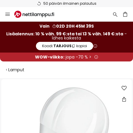
50 päivän ilmainen palautus
Skip
to
Content
Vain
02D 20H 45M 39S
Lisäalennus: 10 % väh. 99 €:sta tai 13 % väh. 149 €:sta
-
lähes kaikesta
Koodi:
TARJOUS
kopioi
WOW-viikko:
jopa -70 % >
Lamput
Skip
to
the
end
of
the
images