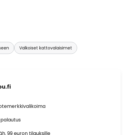
seen
Valkoiset kattovalaisimet
u.fi
uotemerkkivalikoima
 palautus
h. 99 euron tilauksille