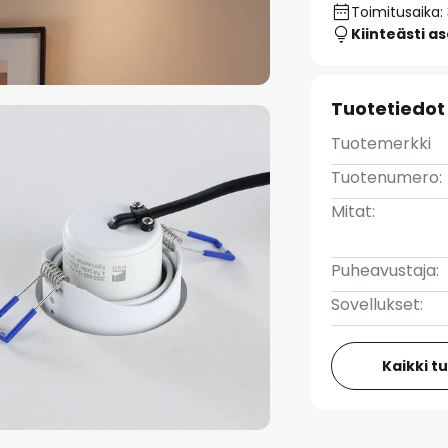
Toimitusaika:
Kiinteästi a
Tuotetiedot
Tuotemerkki
Tuotenumero:
Mitat:
Puheavustaja:
Sovellukset:
Kaikki t