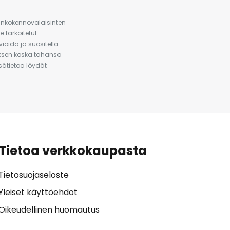
urinkokennovalaisinten
 tarkoitetut
ioida ja suositella
auksen koska tahansa
isätietoa löydät
Tietoa verkkokaupasta
Tietosuojaseloste
Yleiset käyttöehdot
Oikeudellinen huomautus