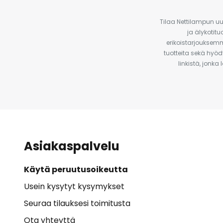
Tilaa Nettilampun uut
ja älykotit
erikoistarjouksemm
tuotteita sekä hyöd
linkistä, jonka
Asiakaspalvelu
Käytä peruutusoikeutta
Usein kysytyt kysymykset
Seuraa tilauksesi toimitusta
Ota yhteyttä