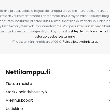
iskirje ja saat erilaisia tarjouksia lamppujen, valaisinten, tuulettimien, a
uotteiden valikoimastamme. Lähetämme sinulle myös vain uutiskirjetilaajille
e, tuotesuosituksia ja tietoa uutuuksista. Saat lisäksi mahdollisuuden arv
yllistä tietoa yhteistyökumppaneiltamme. Voit peruuttaa uutiskirjeen til
 löydät jokaisesta uutiskirjeestä, tai käyttämällä
yhteydenottolomaketta
. L
tietosuojaselosteestamme
.
*Tilauksen vähimmäisarvo 109 €.
Poissuljetut valmistajat
.
Nettilamppu.fi
Tietoa meistä
Markkinointiyhteistyö
Alennuskoodit
Uutiskirje