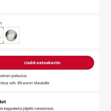
n
Lisää ostoskoriin
mainen palautus
itus väh. 99 euron tilauksille
dot
 kappaleita jäljellä varastossa.