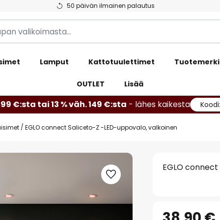
50 päivän ilmainen palautus
simet
Lamput
Kattotuulettimet
Tuotemerki
OUTLET
Lisää
99 €:sta tai 13 % väh. 149 €:sta
- lähes kaikesta
Koodi
aisimet
EGLO connect Saliceto-Z -LED-uppovalo, valkoinen
EGLO connect 
38,90 €