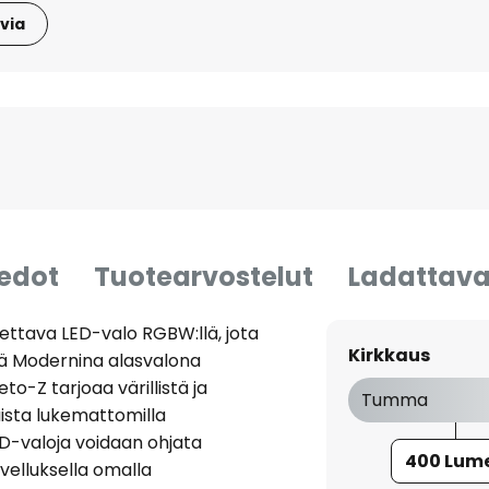
via
iedot
Tuotearvostelut
Ladattava
ttava LED-valo RGBW:llä, jota
Kirkkaus
llä Modernina alasvalona
o-Z tarjoaa värillistä ja
Tumma
aista lukemattomilla
LED-valoja voidaan ohjata
400 Lum
ovelluksella omalla