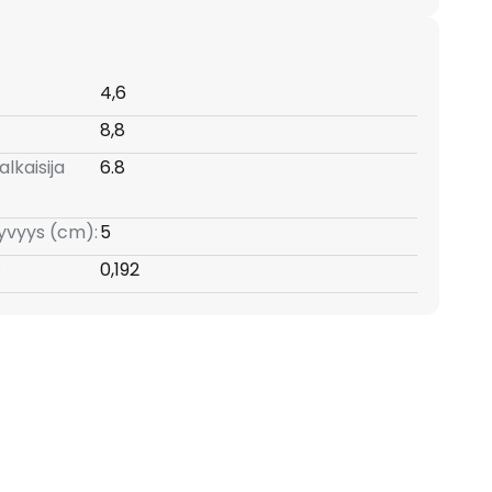
4,6
8,8
lkaisija
6.8
yvyys (cm):
5
:
0,192