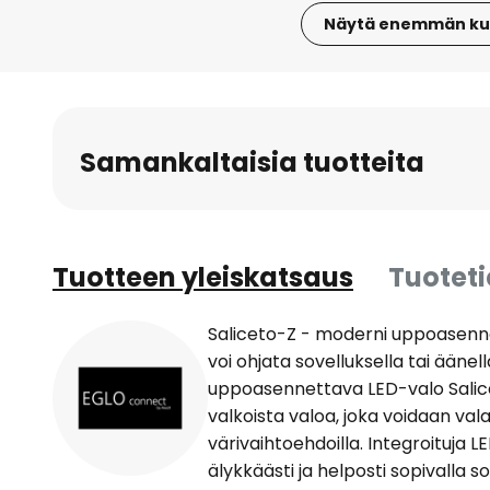
Näytä enemmän ku
Skip
to
the
beginning
Samankaltaisia tuotteita
of
the
images
gallery
Tuotteen yleiskatsaus
Tuotet
Saliceto-Z - moderni uppoasenne
voi ohjata sovelluksella tai ääne
uppoasennettava LED-valo Salicet
valkoista valoa, joka voidaan val
värivaihtoehdoilla. Integroituja 
älykkäästi ja helposti sopivalla s