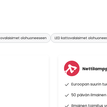
ovalaisimet olohuoneeseen
LED kattovalaisimet olohuonee
Nettilampp
Euroopan suurin t
50 päivän ilmainen
Ilmainen toimitus vä