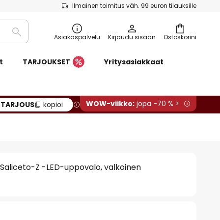
Ilmainen toimitus väh. 99 euron tilauksille
Etsi
Asiakaspalvelu
Kirjaudu sisään
Ostoskorini
t
TARJOUKSET
Yritysasiakkaat
WOW-viikko:
jopa -70 % >
:
TARJOUS
kopioi
Saliceto-Z -LED-uppovalo, valkoinen