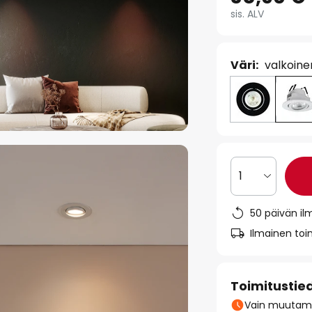
sis. ALV
Väri:
valkoine
1
50 päivän il
Ilmainen toim
Toimitustie
Vain muutamia