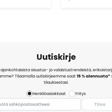
Uutiskirje
ajankohtaisista sisustus- ja valaistustrendeistä, erikoist
amme? Tilaamalla uutiskirjeemme saat
15 % alennusta*
tilauksestasi.
Henkilöasiakkaat
Yritys
Tilaa