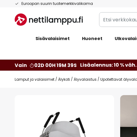
Skip
Euroopan suurin tuotemerkkivalikoima
to
Etsi
Content
verkkokaupan
valikoimasta...
Sisävalaisimet
Huoneet
Ulkovalai
Lisäalennus: 10 % väh. 
Vain
02D 00H 19M 38S
Lamput ja valaisimet
Älykoti
Älyvalaistus
Upotettavat älyval
Skip
to
the
end
of
the